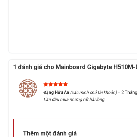
1 đánh giá cho
Mainboard Gigabyte H510M
Được xếp
Đặng Hữu An
(xác minh chủ tài khoản)
–
2 Tháng
hạng
5
5
Lần đầu mua nhưng rất hài lòng.
sao
Thêm một đánh giá