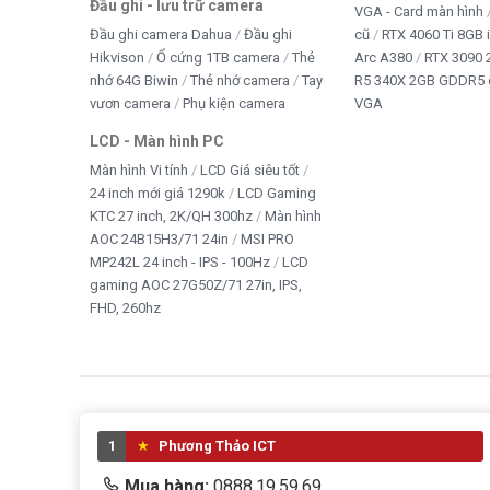
Đầu ghi - lưu trữ camera
VGA - Card màn hình
Đầu ghi camera Dahua
Đầu ghi
cũ
RTX 4060 Ti 8GB 
Hikvison
Ổ cứng 1TB camera
Thẻ
Arc A380
RTX 3090 
nhớ 64G Biwin
Thẻ nhớ camera
Tay
R5 340X 2GB GDDR5 
vươn camera
Phụ kiện camera
VGA
LCD - Màn hình PC
Màn hình Vi tính
LCD Giá siêu tốt
24 inch mới giá 1290k
LCD Gaming
KTC 27 inch, 2K/QH 300hz
Màn hình
AOC 24B15H3/71 24in
MSI PRO
MP242L 24 inch - IPS - 100Hz
LCD
gaming AOC 27G50Z/71 27in, IPS,
FHD, 260hz
1
Phương Thảo ICT
Mua hàng:
0888.19.59.69