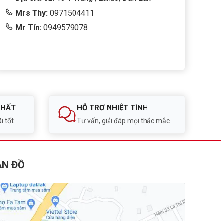
Mrs Thy:
0971504411
Mr Tín:
0949579078
NHẤT
HỖ TRỢ NHIỆT TÌNH
i tốt
Tư vấn, giải đáp mọi thắc mắc
ẢN ĐỒ