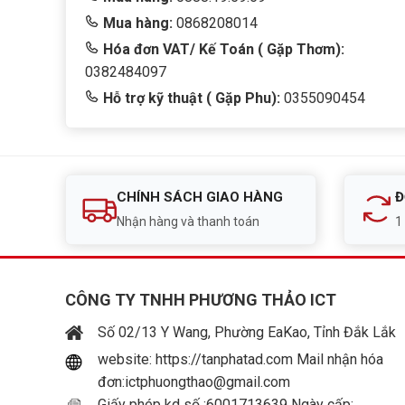
Mua hàng:
0868208014
Hóa đơn VAT/ Kế Toán ( Gặp Thơm):
0382484097
Hỗ trợ kỹ thuật ( Gặp Phu):
0355090454
CHÍNH SÁCH GIAO HÀNG
Đ
Nhận hàng và thanh toán
1
CÔNG TY TNHH PHƯƠNG THẢO ICT
Số 02/13 Y Wang, Phường EaKao, Tỉnh Đắk Lắk
website: https://tanphatad.com Mail nhận hóa
đơn:ictphuongthao@gmail.com
Giấy phép kd số :6001713639 Ngày cấp: