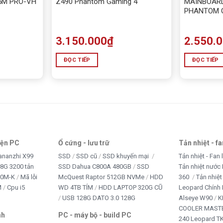
5M PRO-VH
Z490 Phantom Gaming 4
MAINBOAR
PHANTOM G
3.150.000
₫
2.550.
ĐỌC TIẾP
ĐỌC TIẾP
iện PC
Ổ cứng - lưu trữ
Tản nhiệt - f
ananzhi X99
SSD
SSD cũ
SSD khuyến mại
Tản nhiệt - Fan 
8G 3200 tản
SSD Dahua C800A 480GB
SSD
Tản nhiệt nước 
10M-K
Mã lỗi
McQuest Raptor 512GB NVMe
HDD
360
Tản nhiệt
M
Cpu i5
WD 4TB TÍM
HDD LAPTOP 320G CŨ
Leopard Chính
USB 128G DATO 3.0 128G
Alseye W90
K
COOLER MASTE
nh
PC - máy bộ - build PC
240 Leopard T