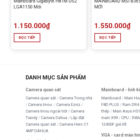
Mainboard Gigabyte H81M DS2
MAINBOARD MSI B36
LGA1150 Mới
MỚI
1.150.000
₫
1.550.000
₫
ĐỌC TIẾP
ĐỌC TIẾP
DANH MỤC SẢN PHẨM
Camera quan sát
Mainboard - linh k
Camera quan sát
Camera Trong nhà
Mainboard
Main Hu
Camera Imou
Camera Ezviz
F8D PLUS
Ram DR4 
Camera Imou ngoài trời
Camera
thép
Main Asus H5
Tiandy
Camera Dahua
Lắp đặt
main X99
CPU
RA
Camera quan sát
Camera Hero C1
12400F giá tốt
4MP DAHUA
VGA - card màn hì