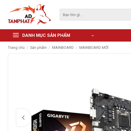
Skip
to
Tìm
kiếm:
content
DANH MỤC SẢN PHẨM
Trang chủ
/
Sản phẩm
/
MAINBOARD
/
MAINBOARD MỚI