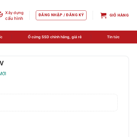
Xây dựng
ĐĂNG NHẬP / ĐĂNG KÝ
GIỎ HÀNG
cấu hình
ốc
Ổ cứng SSD chính hãng, giá rẻ
Tin tức
2V
MỚI