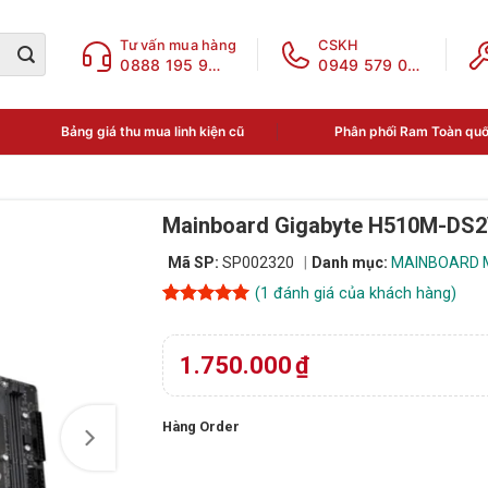
Tư vấn mua hàng
CSKH
0888 195 969
0949 579 078
Bảng giá thu mua linh kiện cũ
Phân phối Ram Toàn qu
Mainboard Gigabyte H510M-DS
Mã SP:
SP002320
Danh mục:
MAINBOARD 
(
1
đánh giá của khách hàng)
5
1
trên 5
dựa trên
đánh giá
1.750.000
₫
Hàng Order