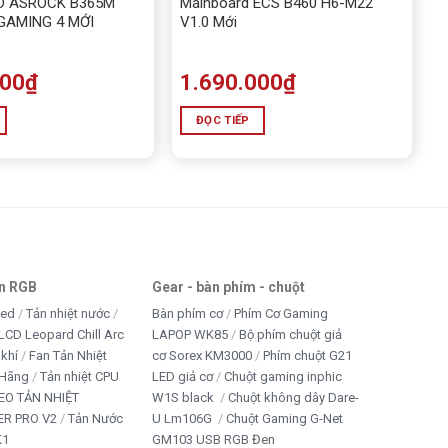
D ASROCK B365M
Mainboard ECS B460 H6-M22
AMING 4 MỚI
V1.0 Mới
000
₫
1.690.000
₫
ĐỌC TIẾP
an RGB
Gear - bàn phím - chuột
led
Tản nhiệt nước
Bàn phím cơ
Phím Cơ Gaming
LCD Leopard Chill Arc
LAPOP WK85
Bộ phím chuột giả
 khí
Fan Tản Nhiệt
cơ Sorex KM3000
Phím chuột G21
 Hãng
Tản nhiệt CPU
LED giả cơ
Chuột gaming inphic
EO TẢN NHIỆT
W1S black
Chuột không dây Dare-
R PRO V2
Tản Nước
U Lm106G
Chuột Gaming G-Net
K1
GM103 USB RGB Đen