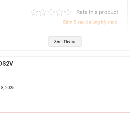
Rate this product
Bấm 5 sao để ủng hộ shop
Xem Thêm
↓
-DS2V
 8, 2025