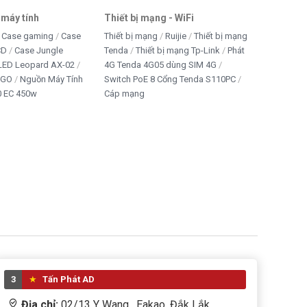
 máy tính
Thiết bị mạng - WiFi
Case gaming
Case
Thiết bị mạng
Ruijie
Thiết bị mạng
CD
Case Jungle
Tenda
Thiết bị mạng Tp-Link
Phát
 LED Leopard AX-02
4G Tenda 4G05 dùng SIM 4G
IGO
Nguồn Máy Tính
Switch PoE 8 Cổng Tenda S110PC
 EC 450w
Cáp mạng
3
Tấn Phát AD
Địa chỉ:
02/13 Y Wang , Eakao, Đắk Lắk