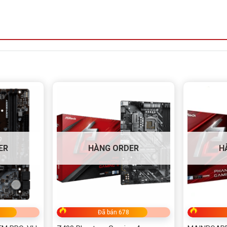
ER
HÀNG ORDER
H
Đã bán 678