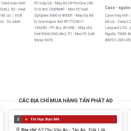
Card màn hình
PC máy bộ
Máy Bộ HP ProOne 240
Case - nguồn
iCHILL X3
Intel
G10 AIO C03PMAT
Mini PC Dell
24G cũ
VGA
Optiplex 3060 i5-8500T
Máy bộ All
Case máy tính
cũ
So sánh
In One Inspur AIO IIP-TT238 i7-
bể cá
Case L
13620H
PC ALL IN ONE
Máy chủ
Leopard LCD ,
Dell R360-SNS |8×2.5”|
Mini PC Dell
Nguồn 750W A
Wyse 5070
ANTEC ZEN 450
CÁC ĐỊA CHỈ MUA HÀNG TẤN PHÁT AD
2
Tin Học Ban Mê
Địa chỉ:
67 Chu Văn An - Tân An , Đắk Lắk