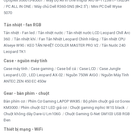
Optiplex 3060 i5-8500T
Máy bộ All In One Inspur AIO IIP-TT238 i7-13620H
PC ALL IN ONE
Máy chủ Dell R360-SNS |8×2.5”|
Mini PC Dell Wyse
5070
Tản nhiệt - fan RGB
Tản nhiệt - Fan led
Tản nhiệt nước
Tản nhiệt nước LCD Leopard Chill Arc
360
Tản nhiệt khí
Fan Tản Nhiệt Leopard Chính Hãng
Tản nhiệt CPU
Alseye W90
KEO TẢN NHIỆT COOLER MASTER PRO V2
Tản Nước 240
Leopard TK1
Case - nguồn máy tính
Case máy tính
Case gaming
Case bể cá
Case LCD
Case Jungle
Leopard LCD , LED Leopard AX-02
Nguồn 750W AIGO
Nguồn Máy Tính
ANTEC ZEN 450 EC 450w
Gear - bàn phím - chuột
Bàn phím cơ
Phím Cơ Gaming LAPOP WK85
Bộ phím chuột giả cơ Sorex
KM3000
Phím chuột G21 LED giả cơ
Chuột gaming inphic W1S black
Chuột không dây Dare-U Lm106G
Chuột Gaming G-Net GM103 USB RGB
Đen
Thiết bị mạng - WiFi