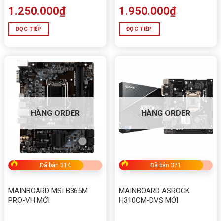
1.250.000
₫
1.950.000
₫
ĐỌC TIẾP
ĐỌC TIẾP
HÀNG ORDER
HÀNG ORDER
Đã bán 314
Đã bán 371
MAINBOARD MSI B365M
MAINBOARD ASROCK
PRO-VH MỚI
H310CM-DVS MỚI