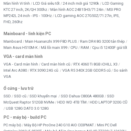
Màn hình Vi tính
LCD Giá siêu tốt
24 inch mới giá 1290k
LCD Gaming
KTC 27 inch, 2K/QH 300hz
Màn hình AOC 24B15H3/71 24in
MSI PRO
MP242L 24 inch - IPS - 100Hz
LCD gaming AOC 27G50Z/71 27in, IPS,
FHD, 260hz
Mainboard - linh kiện PC
Mainboard
Main Huananzhi X99 F8D PLUS
Ram DR4 8G 3200 tản thép
Main Asus H510M-K
Mã lỗi main X99
CPU
RAM
Cpu i5 12400F giá tốt
VGA - card màn hình
VGA - Card màn hình
Card màn hình cũ
RTX 4060 Ti 8GB iCHILL X3
Intel Arc A380
RTX 3090 24G cũ
VGA R5 340X 2GB GDDR5 cũ
So sánh
VGA
Ổ cứng - lưu trữ
SSD
SSD cũ
SSD khuyến mại
SSD Dahua C800A 480GB
SSD
McQuest Raptor 512GB NVMe
HDD WD 4TB TÍM
HDD LAPTOP 320G CŨ
USB 128G DATO 3.0 128G
PC - máy bộ - build PC
PC máy bộ
Máy Bộ HP ProOne 240 G10 AIO C03PMAT
Mini PC Dell