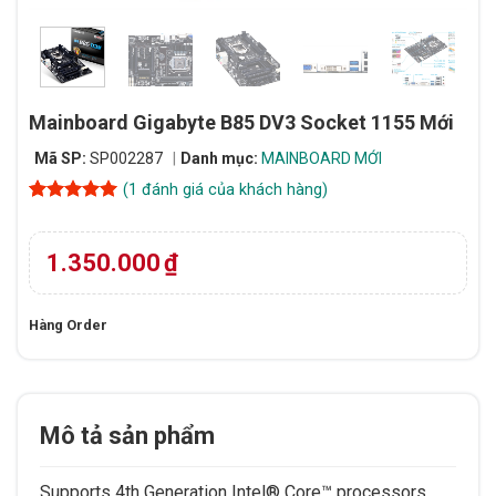
Mainboard Gigabyte B85 DV3 Socket 1155 Mới
Mã SP:
SP002287
Danh mục:
MAINBOARD MỚI
(
1
đánh giá của khách hàng)
5
1
trên 5
dựa trên
đánh giá
1.350.000
₫
Hàng Order
Mô tả sản phẩm
Supports 4th Generation Intel® Core™ processors