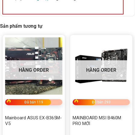
Sản phẩm tương tự
HÀNG ORDER
HÀNG ORDER
Đã bán 119
Đã bán 293
Mainboard ASUS EX-B365M-
MAINBOARD MSI B460M
V5
PRO MỚI