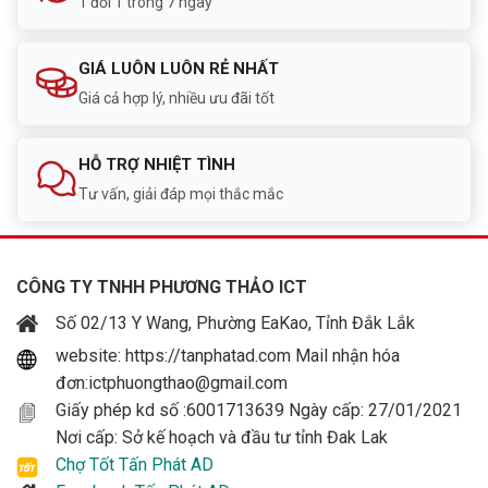
1 đổi 1 trong 7 ngày
GIÁ LUÔN LUÔN RẺ NHẤT
Giá cả hợp lý, nhiều ưu đãi tốt
HỖ TRỢ NHIỆT TÌNH
Tư vấn, giải đáp mọi thắc mắc
CÔNG TY TNHH PHƯƠNG THẢO ICT
Số 02/13 Y Wang, Phường EaKao, Tỉnh Đắk Lắk
website: https://tanphatad.com Mail nhận hóa
đơn:ictphuongthao@gmail.com
Giấy phép kd số :6001713639 Ngày cấp: 27/01/2021
Nơi cấp: Sở kế hoạch và đầu tư tỉnh Đak Lak
Chợ Tốt Tấn Phát AD