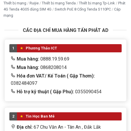
Thiết bị mạng
Ruijie
Thiết bị mạng Tenda
Thiết bị mạng Tp-Link
Phát
4G Tenda 4G05 dùng SIM 4G
Switch PoE 8 Cổng Tenda S110PC
Cáp
mạng
CÁC ĐỊA CHỈ MUA HÀNG TẤN PHÁT AD
1
Phương Thảo ICT
Mua hàng:
0888.19.59.69
Mua hàng:
0868208014
Hóa đơn VAT/ Kế Toán ( Gặp Thơm):
0382484097
Hỗ trợ kỹ thuật ( Gặp Phu):
0355090454
2
Tin Học Ban Mê
Địa chỉ:
67 Chu Văn An - Tân An , Đắk Lắk