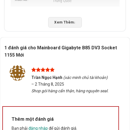
Trung Quốc
Xem Thêm
↓
1 đánh giá cho
Mainboard Gigabyte B85 DV3 Socket
1155 Mới
Được xếp
Trần Ngọc Hạnh
(xác minh chủ tài khoản)
hạng
5
5
–
2 Tháng 8, 2025
sao
Shop gói hàng cẩn thận, hàng nguyên seal.
Thêm một đánh giá
Bạn phải
đăng nhập
để gửi đánh giá.