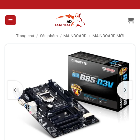
Skip
to
content
Trang chủ
/
Sản phẩm
/
MAINBOARD
/
MAINBOARD MỚI