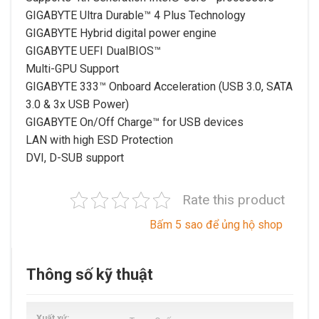
GIGABYTE Ultra Durable™ 4 Plus Technology
GIGABYTE Hybrid digital power engine
GIGABYTE UEFI DualBIOS™
Multi-GPU Support
GIGABYTE 333™ Onboard Acceleration (USB 3.0, SATA
3.0 & 3x USB Power)
GIGABYTE On/Off Charge™ for USB devices
LAN with high ESD Protection
DVI, D-SUB support
Rate this product
Bấm 5 sao để ủng hộ shop
Thông số kỹ thuật
Xuất xứ