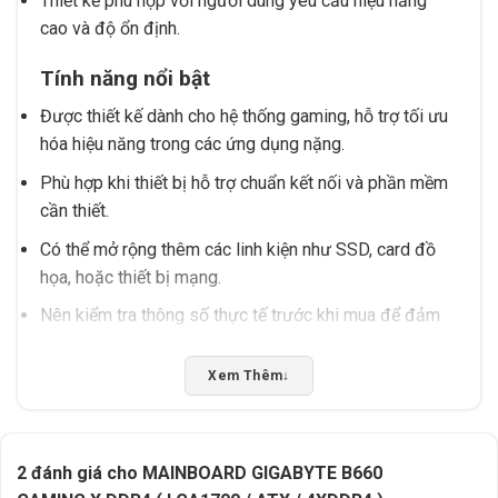
Thiết kế phù hợp với người dùng yêu cầu hiệu năng
cao và độ ổn định.
Tính năng nổi bật
Được thiết kế dành cho hệ thống gaming, hỗ trợ tối ưu
hóa hiệu năng trong các ứng dụng nặng.
Phù hợp khi thiết bị hỗ trợ chuẩn kết nối và phần mềm
cần thiết.
Có thể mở rộng thêm các linh kiện như SSD, card đồ
họa, hoặc thiết bị mạng.
Nên kiểm tra thông số thực tế trước khi mua để đảm
bảo tương thích.
Xem Thêm
↓
Lưu ý khi sử dụng
Đảm bảo bộ vi xử lý và RAM phù hợp với socket và
chuẩn DDR4 của bo mạch.
2 đánh giá cho
MAINBOARD GIGABYTE B660
Không nên sử dụng cùng lúc nhiều linh kiện không