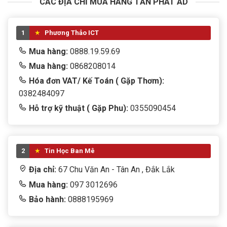
CÁC ĐỊA CHỈ MUA HÀNG TẤN PHÁT AD
1
Phương Thảo ICT
Mua hàng:
0888.19.59.69
Mua hàng:
0868208014
Hóa đơn VAT/ Kế Toán ( Gặp Thơm):
0382484097
Hỗ trợ kỹ thuật ( Gặp Phu):
0355090454
2
Tin Học Ban Mê
Địa chỉ:
67 Chu Văn An - Tân An , Đắk Lắk
Mua hàng:
097 3012696
Bảo hành:
0888195969