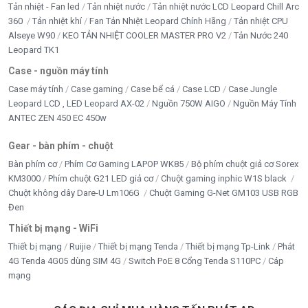
Tản nhiệt - Fan led
Tản nhiệt nước
Tản nhiệt nước LCD Leopard Chill Arc
360
Tản nhiệt khí
Fan Tản Nhiệt Leopard Chính Hãng
Tản nhiệt CPU
Alseye W90
KEO TẢN NHIỆT COOLER MASTER PRO V2
Tản Nước 240
Leopard TK1
Case - nguồn máy tính
Case máy tính
Case gaming
Case bể cá
Case LCD
Case Jungle
Leopard LCD , LED Leopard AX-02
Nguồn 750W AIGO
Nguồn Máy Tính
ANTEC ZEN 450 EC 450w
Gear - bàn phím - chuột
Bàn phím cơ
Phím Cơ Gaming LAPOP WK85
Bộ phím chuột giả cơ Sorex
KM3000
Phím chuột G21 LED giả cơ
Chuột gaming inphic W1S black
Chuột không dây Dare-U Lm106G
Chuột Gaming G-Net GM103 USB RGB
Đen
Thiết bị mạng - WiFi
Thiết bị mạng
Ruijie
Thiết bị mạng Tenda
Thiết bị mạng Tp-Link
Phát
4G Tenda 4G05 dùng SIM 4G
Switch PoE 8 Cổng Tenda S110PC
Cáp
mạng