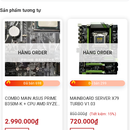
Thông số kỹ thuật
Sản phẩm tương tự
Xuất xứ
Trung Quốc
HÀNG ORDER
HÀNG ORDER
Đã bán 698
Đã bán 299
COMBO MAIN ASUS PRIME
MAINBOARD SERVER X79
B350M-K + CPU AMD RYZEN
TURBO V1.03
5 1500X KÈM FAN
850.000
₫
(
Tiết kiệm:
15%)
2.990.000
₫
720.000
₫