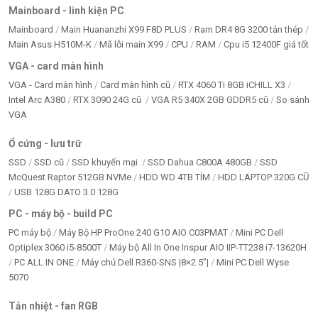
Mainboard - linh kiện PC
Mainboard
Main Huananzhi X99 F8D PLUS
Ram DR4 8G 3200 tản thép
Main Asus H510M-K
Mã lỗi main X99
CPU
RAM
Cpu i5 12400F giá tốt
VGA - card màn hình
VGA - Card màn hình
Card màn hình cũ
RTX 4060 Ti 8GB iCHILL X3
Intel Arc A380
RTX 3090 24G cũ
VGA R5 340X 2GB GDDR5 cũ
So sánh
VGA
Ổ cứng - lưu trữ
SSD
SSD cũ
SSD khuyến mại
SSD Dahua C800A 480GB
SSD
McQuest Raptor 512GB NVMe
HDD WD 4TB TÍM
HDD LAPTOP 320G CŨ
USB 128G DATO 3.0 128G
PC - máy bộ - build PC
PC máy bộ
Máy Bộ HP ProOne 240 G10 AIO C03PMAT
Mini PC Dell
Optiplex 3060 i5-8500T
Máy bộ All In One Inspur AIO IIP-TT238 i7-13620H
PC ALL IN ONE
Máy chủ Dell R360-SNS |8×2.5”|
Mini PC Dell Wyse
5070
Tản nhiệt - fan RGB