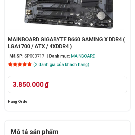
MAINBOARD GIGABYTE B660 GAMING X DDR4 (
LGA1700 / ATX / 4XDDR4 )
Mã SP:
SP003717
Danh mục:
MAINBOARD
(
2
đánh giá của khách hàng)
5
2
trên 5
dựa trên
đánh giá
3.850.000
₫
Hàng Order
Mô tả sản phẩm