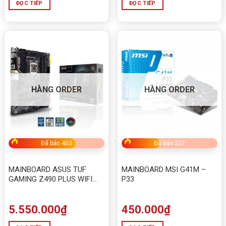
ĐỌC TIẾP
ĐỌC TIẾP
HÀNG ORDER
HÀNG ORDER
Đã bán 403
Đã bán 227
MAINBOARD ASUS TUF
MAINBOARD MSI G41M –
GAMING Z490 PLUS WIFI
P33
CHÍNH HÃNG MỚI
5.550.000
₫
450.000
₫