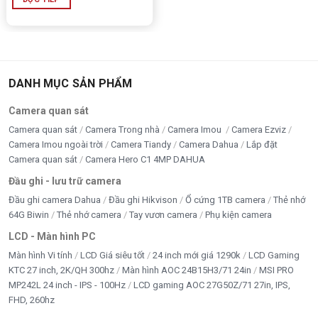
DANH MỤC SẢN PHẨM
Camera quan sát
Camera quan sát
Camera Trong nhà
Camera Imou
Camera Ezviz
Camera Imou ngoài trời
Camera Tiandy
Camera Dahua
Lắp đặt
Camera quan sát
Camera Hero C1 4MP DAHUA
Đầu ghi - lưu trữ camera
Đầu ghi camera Dahua
Đầu ghi Hikvison
Ổ cứng 1TB camera
Thẻ nhớ
64G Biwin
Thẻ nhớ camera
Tay vươn camera
Phụ kiện camera
LCD - Màn hình PC
Màn hình Vi tính
LCD Giá siêu tốt
24 inch mới giá 1290k
LCD Gaming
KTC 27 inch, 2K/QH 300hz
Màn hình AOC 24B15H3/71 24in
MSI PRO
MP242L 24 inch - IPS - 100Hz
LCD gaming AOC 27G50Z/71 27in, IPS,
FHD, 260hz