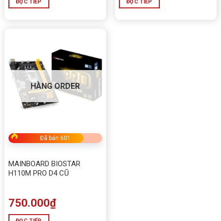
ĐỌC TIẾP
ĐỌC TIẾP
HÀNG ORDER
Đã bán 601
MAINBOARD BIOSTAR
H110M PRO D4 CŨ
750.000
₫
ĐỌC TIẾP