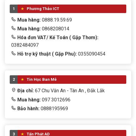
1
Phương Thảo ICT
Mua hàng:
0888.19.59.69
Mua hàng:
0868208014
Hóa đơn VAT/ Kế Toán ( Gặp Thơm):
0382484097
Hỗ trợ kỹ thuật ( Gặp Phu):
0355090454
2
Tin Học Ban Mê
Địa chỉ:
67 Chu Văn An - Tân An , Đắk Lắk
Mua hàng:
097 3012696
Bảo hành:
0888195969
3
Tấn Phát AD