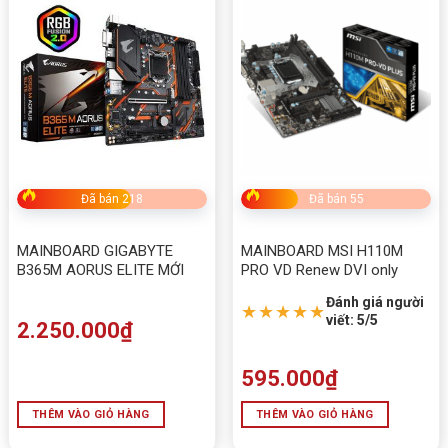
Đã bán 218
Đã bán 55
MAINBOARD GIGABYTE
MAINBOARD MSI H110M
B365M AORUS ELITE MỚI
PRO VD Renew DVI only
Đánh giá người
★★★★★
viết: 5/5
2.250.000
₫
595.000
₫
THÊM VÀO GIỎ HÀNG
THÊM VÀO GIỎ HÀNG