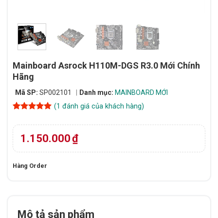
Mainboard Asrock H110M-DGS R3.0 Mới Chính
Hãng
Mã SP:
SP002101
Danh mục:
MAINBOARD MỚI
(
1
đánh giá của khách hàng)
5
1
trên 5
dựa trên
đánh giá
1.150.000
₫
Hàng Order
Mô tả sản phẩm