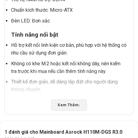
Chuẩn kích thước: Micro-ATX
Đèn LED: Đơn sắc
Tính năng nổi bật
Hỗ trợ kết nối linh kiện cơ bản, phù hợp với hệ thống có
nhu cầu sử dụng đơn giản.
Không có khe M.2 hoặc kết nối không dây, nên kiểm
tra trước khi mua nếu cần thêm tính năng này.
Thiết kế đơn giản, dễ dàng lắp đặt cho người dùng
không chuyên.
Lưu ý khi sử dụng
Xem Thêm
↓
Nên kiểm tra thông số thực tế của CPU và RAM trước
khi mua để đảm bảo tương thích.
1 đánh giá cho
Mainboard Asrock H110M-DGS R3.0
Không nên sử dụng với thiết bị không hỗ trợ chuẩn