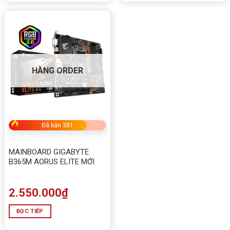
HÀNG ORDER
Đã bán 381
MAINBOARD GIGABYTE
B365M AORUS ELITE MỚI
2.550.000
₫
ĐỌC TIẾP