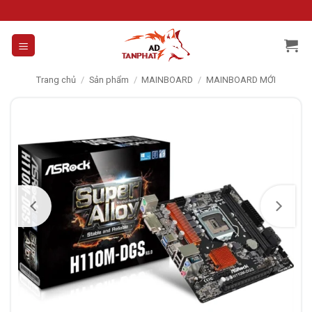
Skip
to
content
Trang chủ
/
Sản phẩm
/
MAINBOARD
/
MAINBOARD MỚI