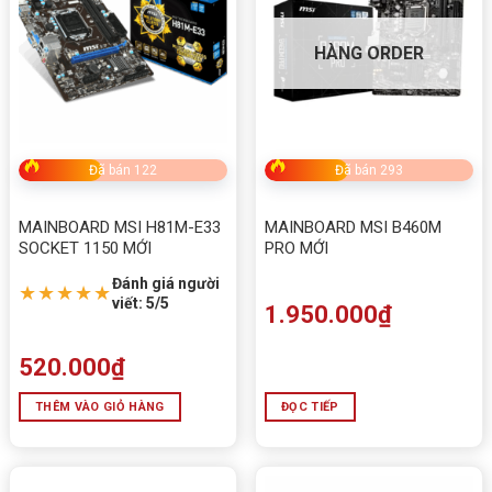
HÀNG ORDER
Đã bán 122
Đã bán 293
MAINBOARD MSI H81M-E33
MAINBOARD MSI B460M
SOCKET 1150 MỚI
PRO MỚI
Đánh giá người
★★★★★
viết: 5/5
1.950.000
₫
520.000
₫
THÊM VÀO GIỎ HÀNG
ĐỌC TIẾP