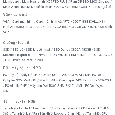
Mainboard
Main Huananzhi X99 F8D PLUS
Ram DR4 8G 3200 tản thép
Main Asus H510M-K
Mã lỗi main X99
CPU
RAM
Cpu i5 12400F giá tốt
VGA - card màn hình
VGA - Card màn hình
Card màn hình cũ
RTX 4060 Ti 8GB iCHILL X3
Intel Arc A380
RTX 3090 24G cũ
VGA R5 340X 2GB GDDR5 cũ
So sánh
VGA
Ổ cứng - lưu trữ
SSD
SSD cũ
SSD khuyến mại
SSD Dahua C800A 480GB
SSD
McQuest Raptor 512GB NVMe
HDD WD 4TB TÍM
HDD LAPTOP 320G CŨ
USB 128G DATO 3.0 128G
PC - máy bộ - build PC
PC máy bộ
Máy Bộ HP ProOne 240 G10 AIO C03PMAT
Mini PC Dell
Optiplex 3060 i5-8500T
Máy bộ All In One Inspur AIO IIP-TT238 i7-13620H
PC ALL IN ONE
Máy chủ Dell R360-SNS |8×2.5”|
Mini PC Dell Wyse
5070
Tản nhiệt - fan RGB
Tản nhiệt - Fan led
Tản nhiệt nước
Tản nhiệt nước LCD Leopard Chill Arc
360
Tản nhiệt khí
Fan Tản Nhiệt Leopard Chính Hãng
Tản nhiệt CPU