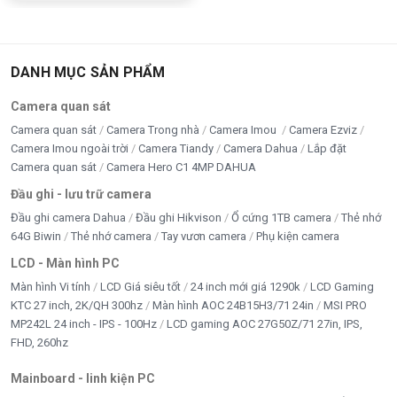
DANH MỤC SẢN PHẨM
Camera quan sát
Camera quan sát
Camera Trong nhà
Camera Imou
Camera Ezviz
Camera Imou ngoài trời
Camera Tiandy
Camera Dahua
Lắp đặt
Camera quan sát
Camera Hero C1 4MP DAHUA
Đầu ghi - lưu trữ camera
Đầu ghi camera Dahua
Đầu ghi Hikvison
Ổ cứng 1TB camera
Thẻ nhớ
64G Biwin
Thẻ nhớ camera
Tay vươn camera
Phụ kiện camera
LCD - Màn hình PC
Màn hình Vi tính
LCD Giá siêu tốt
24 inch mới giá 1290k
LCD Gaming
KTC 27 inch, 2K/QH 300hz
Màn hình AOC 24B15H3/71 24in
MSI PRO
MP242L 24 inch - IPS - 100Hz
LCD gaming AOC 27G50Z/71 27in, IPS,
FHD, 260hz
Mainboard - linh kiện PC