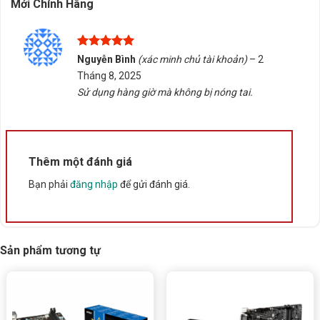
Mới Chính Hãng
DDR4 hoặc có yêu cầu cao hơn.
Trường hợp cần nâng cấp hệ thống, nên chọn linh kiện
phù hợp với cấu hình hiện tại.
Được xếp
Nguyễn Bình
(xác minh chủ tài khoản)
–
2
hạng
5
5
Tháng 8, 2025
Nếu bạn cần tư vấn chọn đúng sản phẩm, hỗ trợ kiểm
sao
Sử dụng hàng giờ mà không bị nóng tai.
tra tương thích hoặc giao hàng tại Buôn Ma Thuột, Đắk
Lắk, vui lòng liên hệ Tấn Phát AD để được hỗ trợ tận
tình.
Thêm một đánh giá
Rate this product
Bạn phải
đăng nhập
để gửi đánh giá.
Bấm 5 sao để ủng hộ shop
Thông số kỹ thuật
Sản phẩm tương tự
Xuất xứ
Trung Quốc