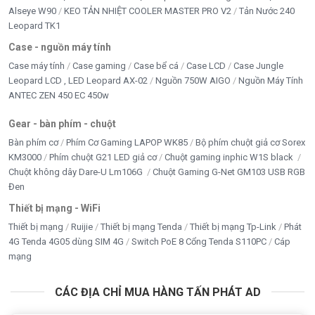
Alseye W90
KEO TẢN NHIỆT COOLER MASTER PRO V2
Tản Nước 240
Leopard TK1
Case - nguồn máy tính
Case máy tính
Case gaming
Case bể cá
Case LCD
Case Jungle
Leopard LCD , LED Leopard AX-02
Nguồn 750W AIGO
Nguồn Máy Tính
ANTEC ZEN 450 EC 450w
Gear - bàn phím - chuột
Bàn phím cơ
Phím Cơ Gaming LAPOP WK85
Bộ phím chuột giả cơ Sorex
KM3000
Phím chuột G21 LED giả cơ
Chuột gaming inphic W1S black
Chuột không dây Dare-U Lm106G
Chuột Gaming G-Net GM103 USB RGB
Đen
Thiết bị mạng - WiFi
Thiết bị mạng
Ruijie
Thiết bị mạng Tenda
Thiết bị mạng Tp-Link
Phát
4G Tenda 4G05 dùng SIM 4G
Switch PoE 8 Cổng Tenda S110PC
Cáp
mạng
CÁC ĐỊA CHỈ MUA HÀNG TẤN PHÁT AD