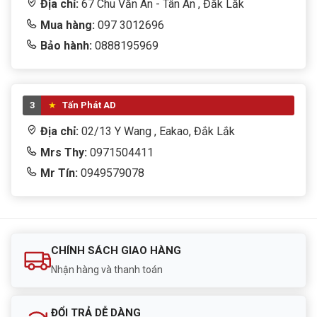
Địa chỉ:
67 Chu Văn An - Tân An , Đắk Lắk
Mua hàng:
097 3012696
Bảo hành:
0888195969
3
Tấn Phát AD
Địa chỉ:
02/13 Y Wang , Eakao, Đắk Lắk
Mrs Thy:
0971504411
Mr Tín:
0949579078
CHÍNH SÁCH GIAO HÀNG
Nhận hàng và thanh toán
ĐỔI TRẢ DỄ DÀNG