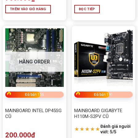
THÊM VÀO GIỎ HÀNG
ĐỌC TIẾP
HÀNG ORDER
Đã bán 156
Đã bán 191
MAINBOARD INTEL DP45SG
MAINBOARD GIGABYTE
CŨ
H110M-S2PV CŨ
Đánh giá người
★★★★★
viết: 5/5
200.000
₫