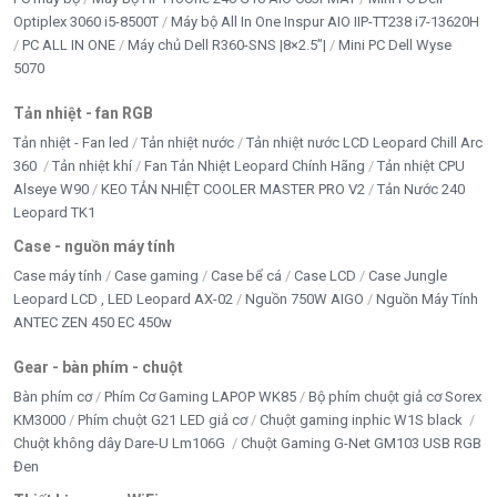
Optiplex 3060 i5-8500T
Máy bộ All In One Inspur AIO IIP-TT238 i7-13620H
PC ALL IN ONE
Máy chủ Dell R360-SNS |8×2.5”|
Mini PC Dell Wyse
5070
Tản nhiệt - fan RGB
Tản nhiệt - Fan led
Tản nhiệt nước
Tản nhiệt nước LCD Leopard Chill Arc
360
Tản nhiệt khí
Fan Tản Nhiệt Leopard Chính Hãng
Tản nhiệt CPU
Alseye W90
KEO TẢN NHIỆT COOLER MASTER PRO V2
Tản Nước 240
Leopard TK1
Case - nguồn máy tính
Case máy tính
Case gaming
Case bể cá
Case LCD
Case Jungle
Leopard LCD , LED Leopard AX-02
Nguồn 750W AIGO
Nguồn Máy Tính
ANTEC ZEN 450 EC 450w
Gear - bàn phím - chuột
Bàn phím cơ
Phím Cơ Gaming LAPOP WK85
Bộ phím chuột giả cơ Sorex
KM3000
Phím chuột G21 LED giả cơ
Chuột gaming inphic W1S black
Chuột không dây Dare-U Lm106G
Chuột Gaming G-Net GM103 USB RGB
Đen