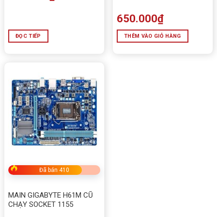
650.000
₫
ĐỌC TIẾP
THÊM VÀO GIỎ HÀNG
Đã bán 410
MAIN GIGABYTE H61M CŨ
CHẠY SOCKET 1155