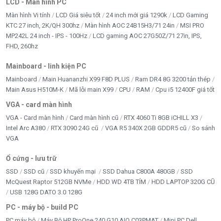
LCD - Màn hình PC
Màn hình Vi tính
LCD Giá siêu tốt
24 inch mới giá 1290k
LCD Gaming
KTC 27 inch, 2K/QH 300hz
Màn hình AOC 24B15H3/71 24in
MSI PRO
MP242L 24 inch - IPS - 100Hz
LCD gaming AOC 27G50Z/71 27in, IPS,
FHD, 260hz
Mainboard - linh kiện PC
Mainboard
Main Huananzhi X99 F8D PLUS
Ram DR4 8G 3200 tản thép
Main Asus H510M-K
Mã lỗi main X99
CPU
RAM
Cpu i5 12400F giá tốt
VGA - card màn hình
VGA - Card màn hình
Card màn hình cũ
RTX 4060 Ti 8GB iCHILL X3
Intel Arc A380
RTX 3090 24G cũ
VGA R5 340X 2GB GDDR5 cũ
So sánh
VGA
Ổ cứng - lưu trữ
SSD
SSD cũ
SSD khuyến mại
SSD Dahua C800A 480GB
SSD
McQuest Raptor 512GB NVMe
HDD WD 4TB TÍM
HDD LAPTOP 320G CŨ
USB 128G DATO 3.0 128G
PC - máy bộ - build PC
PC máy bộ
Máy Bộ HP ProOne 240 G10 AIO C03PMAT
Mini PC Dell