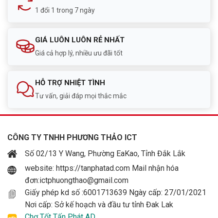
1 đổi 1 trong 7 ngày
GIÁ LUÔN LUÔN RẺ NHẤT
Giá cả hợp lý, nhiều ưu đãi tốt
HỖ TRỢ NHIỆT TÌNH
Tư vấn, giải đáp mọi thắc mắc
CÔNG TY TNHH PHƯƠNG THẢO ICT
Số 02/13 Y Wang, Phường EaKao, Tỉnh Đắk Lắk
website: https://tanphatad.com Mail nhận hóa
đơn:ictphuongthao@gmail.com
Giấy phép kd số :6001713639 Ngày cấp: 27/01/2021
Nơi cấp: Sở kế hoạch và đầu tư tỉnh Đak Lak
Chợ Tốt Tấn Phát AD