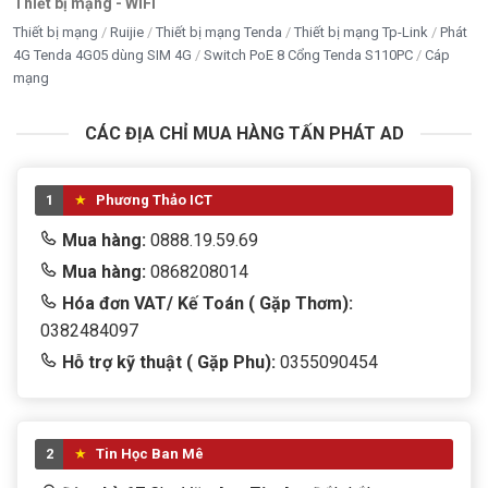
Thiết bị mạng - WiFi
Thiết bị mạng
Ruijie
Thiết bị mạng Tenda
Thiết bị mạng Tp-Link
Phát
4G Tenda 4G05 dùng SIM 4G
Switch PoE 8 Cổng Tenda S110PC
Cáp
mạng
CÁC ĐỊA CHỈ MUA HÀNG TẤN PHÁT AD
1
Phương Thảo ICT
Mua hàng:
0888.19.59.69
Mua hàng:
0868208014
Hóa đơn VAT/ Kế Toán ( Gặp Thơm):
0382484097
Hỗ trợ kỹ thuật ( Gặp Phu):
0355090454
2
Tin Học Ban Mê