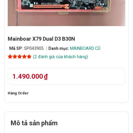
Mainboar X79 Dual D3 B30N
Mã SP:
SP043905
Danh mục:
MAINBOARD CŨ
(
2
đánh giá của khách hàng)
5
2
trên 5
dựa trên
đánh giá
1.490.000
₫
Hàng Order
Mô tả sản phẩm