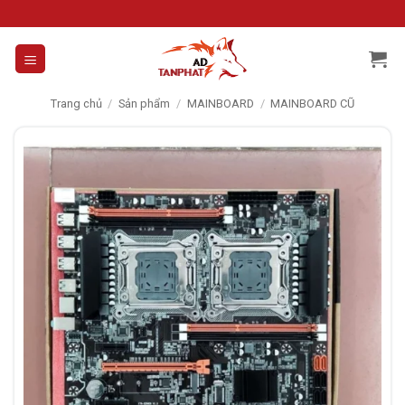
Skip
to
content
Trang chủ
/
Sản phẩm
/
MAINBOARD
/
MAINBOARD CŨ