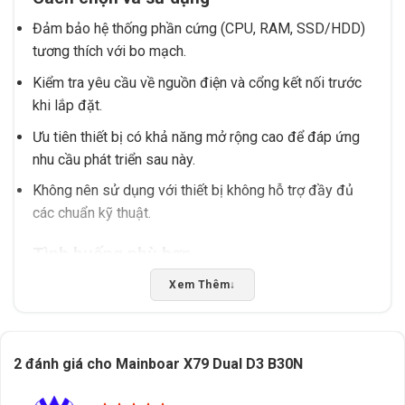
Đảm bảo hệ thống phần cứng (CPU, RAM, SSD/HDD)
tương thích với bo mạch.
Kiểm tra yêu cầu về nguồn điện và cổng kết nối trước
khi lắp đặt.
Ưu tiên thiết bị có khả năng mở rộng cao để đáp ứng
nhu cầu phát triển sau này.
Không nên sử dụng với thiết bị không hỗ trợ đầy đủ
các chuẩn kỹ thuật.
Tình huống phù hợp
Phù hợp cho hệ thống gaming yêu cầu hiệu năng cao
Xem Thêm
↓
và độ ổn định.
Được ưa chuộng trong các workstation chuyên dụng
hoặc máy tính để bàn cao cấp.
2 đánh giá cho
Mainboar X79 Dual D3 B30N
Nên chọn sản phẩm có thông số kỹ thuật rõ ràng để