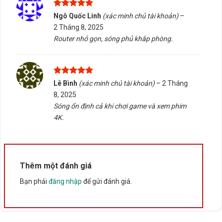
tránh tình trạng không tương thích.
Được xếp
Ngô Quốc Linh
(xác minh chủ tài khoản)
–
hạng
5
5
2 Tháng 8, 2025
Tấn Phát AD cung cấp dịch vụ tư vấn chọn đúng sản
sao
Router nhỏ gọn, sóng phủ khắp phòng.
phẩm, hỗ trợ kiểm tra tương thích và giao hàng/tư vấn
tại Buôn Ma Thuột, Đắk Lắk. Liên hệ để được hỗ trợ
tận tình trong quá trình lựa chọn linh kiện phù hợp với
nhu cầu sử dụng.
Được xếp
Lê Bình
(xác minh chủ tài khoản)
–
2 Tháng
hạng
5
5
8, 2025
sao
Rate this product
Sóng ổn định cả khi chơi game và xem phim
4K.
Bấm 5 sao để ủng hộ shop
Thông số kỹ thuật
Thêm một đánh giá
Bạn phải
đăng nhập
để gửi đánh giá.
Xuất xứ
Trung Quốc