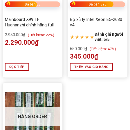
lâu dài.
Đã bán 58
Đã bán 395
Mainboard X99 TF
Bộ xử lý Intel Xeon E5-2680
Huananzhi chính hãng full
v4
vat
Đánh giá người
2.950.000
₫
(
Tiết kiệm:
22%)
★★★★★
viết: 5/5
2.290.000
₫
650.000
₫
(
Tiết kiệm:
47%)
345.000
₫
ĐỌC TIẾP
THÊM VÀO GIỎ HÀNG
HÀNG ORDER
Bảng thông số kỹ thuật Mainboard