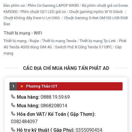
Bàn phím cơ
Phím Cơ Gaming LAPOP WK85
Bộ phím chuột giả cơ Sorex
KM3000
Phím chuột G21 LED giả cơ
Chuột gaming inphic W1S black
Chuột không dây Dare-U Lm106G
Chuột Gaming G-Net GM103 USB RGB
Đen
Thiết bị mạng - WiFi
Thiết bị mạng
Ruijie
Thiết bị mạng Tenda
Thiết bị mạng Tp-Link
Phát
4G Tenda 4G05 dùng SIM 4G
Switch PoE 8 Cổng Tenda S110PC
Cáp
mạng
CÁC ĐỊA CHỈ MUA HÀNG TẤN PHÁT AD
5/5 - (1 bình chọn)
Bấm 5 sao để ủng hộ shop
1
Phương Thảo ICT
Mua hàng:
0888.19.59.69
Mua hàng:
0868208014
Thông số kỹ thuật
Hóa đơn VAT/ Kế Toán ( Gặp Thơm):
0382484097
Thông số
Chi tiết
Hỗ trợ kỹ thuật ( Gặp Phu):
0355090454