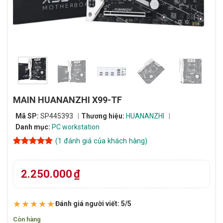
MAIN HUANANZHI X99-TF
Mã SP:
SP445393
Thương hiệu:
HUANANZHI
Danh mục:
PC workstation
(
1
đánh giá của khách hàng)
5
1
trên 5
dựa trên
đánh giá
2.250.000
₫
★★★★★
Đánh giá người viết: 5/5
Còn hàng