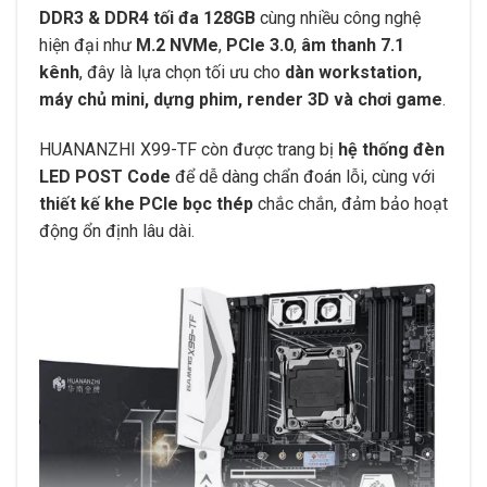
DDR3 & DDR4 tối đa 128GB
cùng nhiều công nghệ
hiện đại như
M.2 NVMe
,
PCIe 3.0
,
âm thanh 7.1
kênh
, đây là lựa chọn tối ưu cho
dàn workstation,
máy chủ mini, dựng phim, render 3D và chơi game
.
HUANANZHI X99-TF còn được trang bị
hệ thống đèn
LED POST Code
để dễ dàng chẩn đoán lỗi, cùng với
thiết kế khe PCIe bọc thép
chắc chắn, đảm bảo hoạt
động ổn định lâu dài.