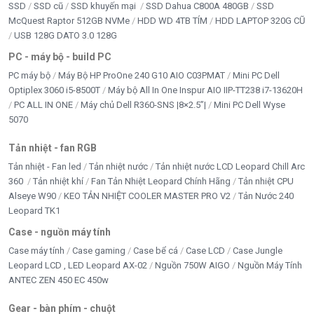
SSD
SSD cũ
SSD khuyến mại
SSD Dahua C800A 480GB
SSD
Mainboard
HUANANZHI X99-TF
là lựa chọn hoàn hảo
McQuest Raptor 512GB NVMe
HDD WD 4TB TÍM
HDD LAPTOP 320G CŨ
cho người dùng cần một bo mạch chủ
ổn định, đa
USB 128G DATO 3.0 128G
nhiệm mạnh mẽ, giá thành hợp lý
. Với khả năng hỗ
PC - máy bộ - build PC
trợ
CPU Xeon LGA2011-3
,
RAM DDR3/DDR4 tối đa
PC máy bộ
Máy Bộ HP ProOne 240 G10 AIO C03PMAT
Mini PC Dell
128GB
, cùng các công nghệ lưu trữ và kết nối hiện đại,
Optiplex 3060 i5-8500T
Máy bộ All In One Inspur AIO IIP-TT238 i7-13620H
X99-TF đáp ứng tốt từ
dàn workstation chuyên
PC ALL IN ONE
Máy chủ Dell R360-SNS |8×2.5”|
Mini PC Dell Wyse
5070
nghiệp
đến
PC Gaming cao cấp
.
Tản nhiệt - fan RGB
👉 Nếu bạn đang cần một
mainboard bền bỉ – hiệu
Tản nhiệt - Fan led
Tản nhiệt nước
Tản nhiệt nước LCD Leopard Chill Arc
năng mạnh – hỗ trợ cả DDR3 & DDR4
, HUANANZHI
360
Tản nhiệt khí
Fan Tản Nhiệt Leopard Chính Hãng
Tản nhiệt CPU
X99-TF chính là giải pháp tối ưu!
Alseye W90
KEO TẢN NHIỆT COOLER MASTER PRO V2
Tản Nước 240
Leopard TK1
Case - nguồn máy tính
Case máy tính
Case gaming
Case bể cá
Case LCD
Case Jungle
Leopard LCD , LED Leopard AX-02
Nguồn 750W AIGO
Nguồn Máy Tính
ANTEC ZEN 450 EC 450w
Gear - bàn phím - chuột