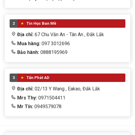
Hãng sản xuất
HUANANZHI
Model
X99-TF
2
Tin Học Ban Mê
Địa chỉ:
67 Chu Văn An - Tân An , Đắk Lắk
Intel LGA2011-3 (Hỗ trợ Xeon E5
Socket CPU
v3/v4, Core i7 Extreme)
Mua hàng:
097 3012696
Bảo hành:
0888195969
Chipset
Intel X99
4 khe DDR3 (1333/1600/1866MHz) + 4
Hỗ trợ RAM
khe DDR4 (1866/2133/2400MHz), Max
3
Tấn Phát AD
128GB, ECC/Non-ECC
Địa chỉ:
02/13 Y Wang , Eakao, Đắk Lắk
Không có cổng xuất hình, hỗ trợ
Đồ họa
Mrs Thy:
0971504411
NVIDIA & AMD GPU qua PCIe
Mr Tín:
0949579078
Âm thanh
Realtek® ALC892 7.1 HD Audio
LAN
Realtek® RTL8111H Gigabit LAN