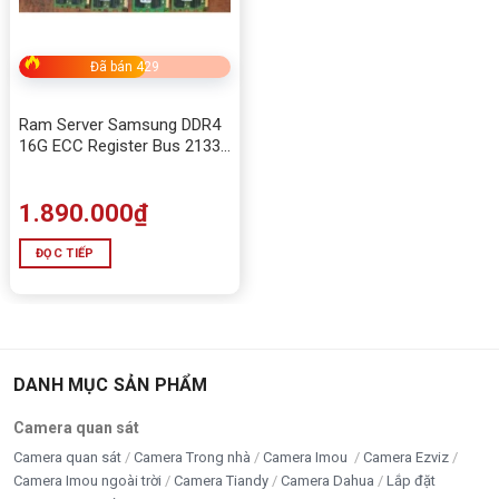
HUANANZHI X99-TF
THÔNG
CHI TIẾT
Đã bán 429
SỐ
Hãng
HUANANZHI
Ram Server Samsung DDR4
sản xuất
16G ECC Register Bus 2133
Model
X99-TF
(Không chạy main S1200)
Socket
Intel LGA2011-3 (Hỗ trợ Xeon E5 v3/v4, Core
1.890.000
₫
CPU
i7 Extreme)
ĐỌC TIẾP
Chipset
Intel
X99
4 khe DDR3 (1333/1600/1866MHz) + 4 khe
Hỗ trợ
DDR4 (1866/2133/2400MHz), Max 128GB,
RAM
ECC/Non-ECC
Không có cổng xuất hình, hỗ trợ NVIDIA &
Đồ họa
DANH MỤC SẢN PHẨM
AMD GPU qua PCIe
Âm
Camera quan sát
Realtek® ALC892 7.1 HD Audio
thanh
Camera quan sát
Camera Trong nhà
Camera Imou
Camera Ezviz
Camera Imou ngoài trời
Camera Tiandy
Camera Dahua
Lắp đặt
LAN
Realtek® RTL8111H Gigabit LAN