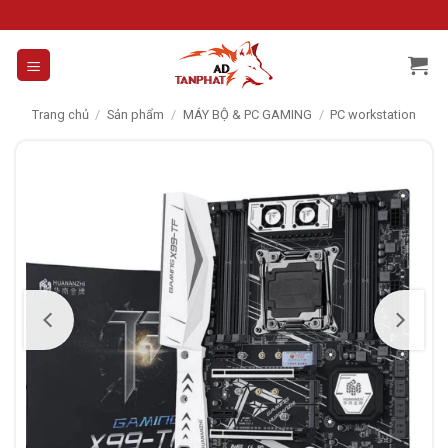
Skip
to
content
Trang chủ
/
Sản phẩm
/
MÁY BỘ & PC GAMING
/
PC workstation