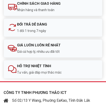
CHÍNH SÁCH GIAO HÀNG
2 x PCIe 3.0 x16, 1 x PCIe 3.0 x4, 2 x
Khe mở rộng
PCIe 3.0 x1
Nhận hàng và thanh toán
2 x M.2 NVMe, 8 x SATA3 6Gb/s, 1 x
Lưu trữ
M.2 WIFI
ĐỔI TRẢ DỄ DÀNG
1 đổi 1 trong 7 ngày
1 x PS/2, 1 x LAN RJ45, 4 x USB 3.0, 4
Cổng kết nối sau
x USB 2.0, 5 x Audio jack, 1 x Optical
S/PDIF
GIÁ LUÔN LUÔN RẺ NHẤT
Giá cả hợp lý, nhiều ưu đãi tốt
1 x CPU Fan, 3 x Chassis Fan, 1 x 24-
Nội bộ (Internal
pin ATX, 1 x 8-pin ATX 12V, LED POST
I/O)
Code
HỖ TRỢ NHIỆT TÌNH
Form Factor
ATX (30cm x 24.4cm)
Tư vấn, giải đáp mọi thắc mắc
Bảo hành
36 Tháng
CÔNG TY TNHH PHƯƠNG THẢO ICT
Mới, Full Box (kèm cáp SATA, sách
Tình trạng
hướng dẫn)
Số 02/13 Y Wang, Phường EaKao, Tỉnh Đắk Lắk