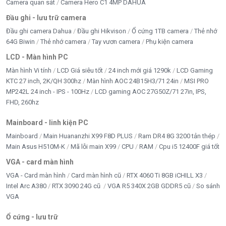
Camera quan sát
Camera Hero C1 4MP DAHUA
Khe mở
2 x PCIe 3.0 x16, 1 x PCIe 3.0 x4, 2 x PCIe 3.0
Đầu ghi - lưu trữ camera
rộng
x1
Đầu ghi camera Dahua
Đầu ghi Hikvison
Ổ cứng 1TB camera
Thẻ nhớ
Lưu trữ
2 x M.2 NVMe, 8 x SATA3 6Gb/s, 1 x M.2 WIFI
64G Biwin
Thẻ nhớ camera
Tay vươn camera
Phụ kiện camera
Cổng
1 x PS/2, 1 x LAN RJ45, 4 x USB 3.0, 4 x USB
LCD - Màn hình PC
kết nối
2.0, 5 x Audio jack, 1 x Optical S/PDIF
sau
Màn hình Vi tính
LCD Giá siêu tốt
24 inch mới giá 1290k
LCD Gaming
KTC 27 inch, 2K/QH 300hz
Màn hình AOC 24B15H3/71 24in
MSI PRO
Nội bộ
1 x CPU Fan, 3 x Chassis Fan, 1 x 24-pin ATX, 1
MP242L 24 inch - IPS - 100Hz
LCD gaming AOC 27G50Z/71 27in, IPS,
(Internal
x 8-pin ATX 12V, LED POST Code
FHD, 260hz
I/O)
Form
Mainboard - linh kiện PC
ATX (30cm x 24.4cm)
Factor
Mainboard
Main Huananzhi X99 F8D PLUS
Ram DR4 8G 3200 tản thép
Main Asus H510M-K
Mã lỗi main X99
CPU
RAM
Cpu i5 12400F giá tốt
Bảo
36 Tháng
hành
VGA - card màn hình
Tình
VGA - Card màn hình
Card màn hình cũ
RTX 4060 Ti 8GB iCHILL X3
Mới, Full Box (kèm cáp SATA, sách hướng dẫn)
trạng
Intel Arc A380
RTX 3090 24G cũ
VGA R5 340X 2GB GDDR5 cũ
So sánh
VGA
Ổ cứng - lưu trữ
Kết luận