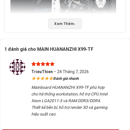
Xem Thêm
↓
1 đánh giá cho
MAIN HUANANZHI X99-TF
Ưu điểm nổi bật của Mainboard
HUANANZHI X99-TF
Được xếp
TrieuThien
–
24 Tháng 7, 2026
🔹 Hỗ trợ CPU Intel Xeon & Core i7 LGA2011-3
hạng
5
5
★★★★★
Đánh giá nhanh
sao
Tương thích với nhiều dòng CPU
Intel Xeon E5 v3/v4
Mainboard HUANANZHI X99-TF phù hợp
và
Core i7 Extreme Edition
, cho khả năng xử lý
cho hệ thống workstation, hỗ trợ CPU Intel
mạnh mẽ.
Xeon LGA2011-3 và RAM DDR3/DDR4.
Thiết kế bền bỉ, hỗ trợ render 3D và gaming
Tối ưu cho các tác vụ nặng như
dựng phim, render
hiệu suất cao.
3D, AI, máy chủ mini
.