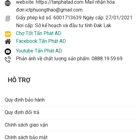
website: https://tanphatad.com Mail nhận hóa
Xuất xứ
Trung Quốc
đơn:ictphuongthao@gmail.com
Giấy phép kd số :6001713639 Ngày cấp: 27/01/2021
Nơi cấp: Sở kế hoạch và đầu tư tỉnh Đak Lak
Chợ Tốt Tấn Phát AD
Facebook Tấn Phát AD
Youtube Tấn Phát AD
Phản ánh về chất lượng sản phẩm: 0888.19.59.69
HỖ TRỢ
Quy định bảo hành
Quy định đổi trả
Chính sách giao vận
Chính sách bảo mật