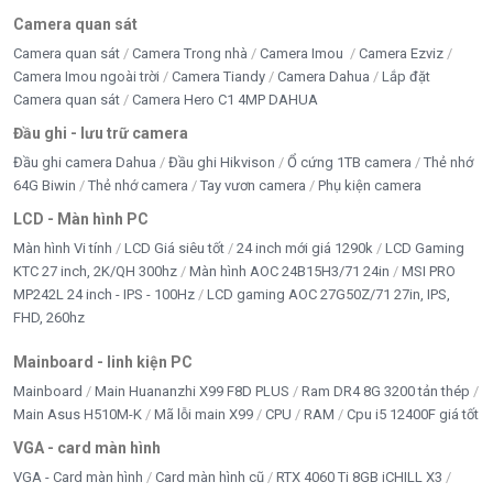
Camera quan sát
Camera quan sát
Camera Trong nhà
Camera Imou
Camera Ezviz
Camera Imou ngoài trời
Camera Tiandy
Camera Dahua
Lắp đặt
Camera quan sát
Camera Hero C1 4MP DAHUA
Đầu ghi - lưu trữ camera
Đầu ghi camera Dahua
Đầu ghi Hikvison
Ổ cứng 1TB camera
Thẻ nhớ
64G Biwin
Thẻ nhớ camera
Tay vươn camera
Phụ kiện camera
LCD - Màn hình PC
Màn hình Vi tính
LCD Giá siêu tốt
24 inch mới giá 1290k
LCD Gaming
KTC 27 inch, 2K/QH 300hz
Màn hình AOC 24B15H3/71 24in
MSI PRO
MP242L 24 inch - IPS - 100Hz
LCD gaming AOC 27G50Z/71 27in, IPS,
FHD, 260hz
Mainboard - linh kiện PC
Mainboard
Main Huananzhi X99 F8D PLUS
Ram DR4 8G 3200 tản thép
Main Asus H510M-K
Mã lỗi main X99
CPU
RAM
Cpu i5 12400F giá tốt
VGA - card màn hình
VGA - Card màn hình
Card màn hình cũ
RTX 4060 Ti 8GB iCHILL X3