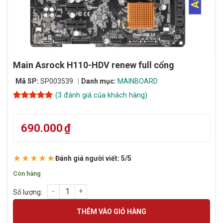
Main Asrock H110-HDV renew full cổng
Mã SP:
SP003539
Danh mục:
MAINBOARD
(
3
đánh giá của khách hàng)
5
3
trên 5
dựa trên
đánh giá
690.000
₫
★★★★★
Đánh giá người viết: 5/5
Còn hàng
Main Asrock H110-HDV renew full cổng số lượng
THÊM VÀO GIỎ HÀNG