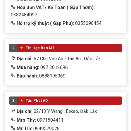
Hóa đơn VAT/ Kế Toán ( Gặp Thơm):
0382484097
Hỗ trợ kỹ thuật ( Gặp Phu):
0355090454
2
Tin Học Ban Mê
Địa chỉ:
67 Chu Văn An - Tân An , Đắk Lắk
Mua hàng:
097 3012696
Bảo hành:
0888195969
3
Tấn Phát AD
Địa chỉ:
02/13 Y Wang , Eakao, Đắk Lắk
Mrs Thy:
0971504411
Mr Tín:
0949579078