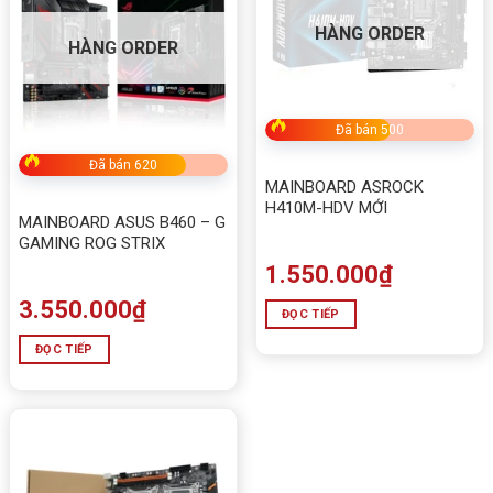
HÀNG ORDER
HÀNG ORDER
Đã bán 500
Đã bán 620
MAINBOARD ASROCK
H410M-HDV MỚI
MAINBOARD ASUS B460 – G
GAMING ROG STRIX
1.550.000
₫
3.550.000
₫
ĐỌC TIẾP
ĐỌC TIẾP