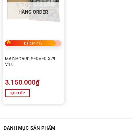
HÀNG ORDER
Đã bán 418
MAINBOARD SERVER X79
V1.0
3.150.000
₫
ĐỌC TIẾP
DANH MỤC SẢN PHẨM