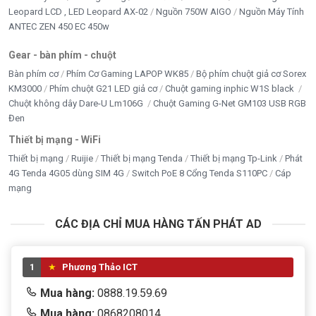
Leopard LCD , LED Leopard AX-02
Nguồn 750W AIGO
Nguồn Máy Tính
ANTEC ZEN 450 EC 450w
Gear - bàn phím - chuột
Bàn phím cơ
Phím Cơ Gaming LAPOP WK85
Bộ phím chuột giả cơ Sorex
KM3000
Phím chuột G21 LED giả cơ
Chuột gaming inphic W1S black
Chuột không dây Dare-U Lm106G
Chuột Gaming G-Net GM103 USB RGB
Đen
Thiết bị mạng - WiFi
Thiết bị mạng
Ruijie
Thiết bị mạng Tenda
Thiết bị mạng Tp-Link
Phát
4G Tenda 4G05 dùng SIM 4G
Switch PoE 8 Cổng Tenda S110PC
Cáp
mạng
CÁC ĐỊA CHỈ MUA HÀNG TẤN PHÁT AD
1
Phương Thảo ICT
Mua hàng:
0888.19.59.69
Mua hàng:
0868208014