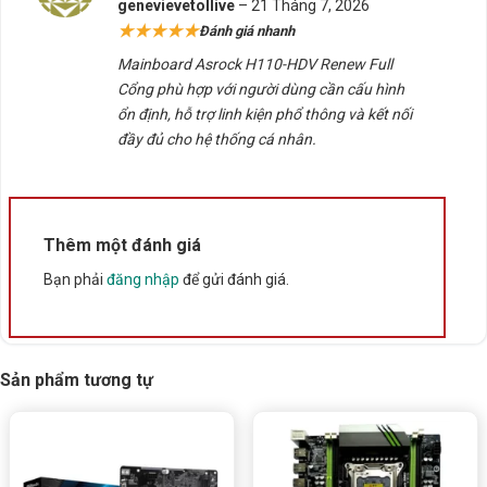
Được xếp
genevievetollive
–
21 Tháng 7, 2026
hạng
5
5
★★★★★
Đánh giá nhanh
sao
Mainboard Asrock H110-HDV Renew Full
Cổng phù hợp với người dùng cần cấu hình
ổn định, hỗ trợ linh kiện phổ thông và kết nối
đầy đủ cho hệ thống cá nhân.
Thêm một đánh giá
Bạn phải
đăng nhập
để gửi đánh giá.
Sản phẩm tương tự