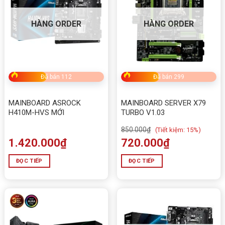
HÀNG ORDER
HÀNG ORDER
Đã bán 112
Đã bán 299
MAINBOARD ASROCK
MAINBOARD SERVER X79
H410M-HVS MỚI
TURBO V1.03
850.000
₫
(
Tiết kiệm:
15%)
1.420.000
₫
720.000
₫
ĐỌC TIẾP
ĐỌC TIẾP