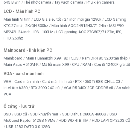
64G Biwin
Thẻ nhớ camera
Tay vươn camera
Phụ kiện camera
LCD - Màn hình PC
Màn hình Vi tính
LCD Giá siêu tốt
24 inch mới giá 1290k
LCD Gaming
KTC 27 inch, 2K/QH 300hz
Màn hình AOC 24B15H3/71 24in
MSI PRO
MP242L 24 inch - IPS - 100Hz
LCD gaming AOC 27G50Z/71 27in, IPS,
FHD, 260hz
Mainboard - linh kiện PC
Mainboard
Main Huananzhi X99 F8D PLUS
Ram DR4 8G 3200 tản thép
Main Asus H510M-K
Mã lỗi main X99
CPU
RAM
Cpu i5 12400F giá tốt
VGA - card màn hình
VGA - Card màn hình
Card màn hình cũ
RTX 4060 Ti 8GB iCHILL X3
Intel Arc A380
RTX 3090 24G cũ
VGA R5 340X 2GB GDDR5 cũ
So sánh
VGA
Ổ cứng - lưu trữ
SSD
SSD cũ
SSD khuyến mại
SSD Dahua C800A 480GB
SSD
McQuest Raptor 512GB NVMe
HDD WD 4TB TÍM
HDD LAPTOP 320G CŨ
USB 128G DATO 3.0 128G