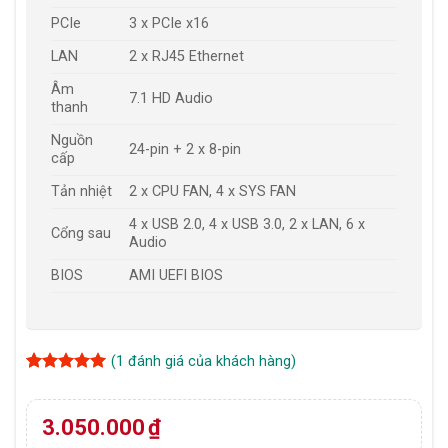
PCIe
3 x PCIe x16
LAN
2 x RJ45 Ethernet
Âm
7.1 HD Audio
thanh
Nguồn
24-pin + 2 x 8-pin
cấp
Tản nhiệt
2 x CPU FAN, 4 x SYS FAN
4 x USB 2.0, 4 x USB 3.0, 2 x LAN, 6 x
Cổng sau
Audio
BIOS
AMI UEFI BIOS
(
1
đánh giá của khách hàng)
5
1
trên 5
dựa trên
đánh giá
3.050.000
₫