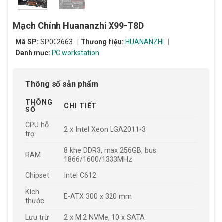
Mạch Chính Huananzhi X99-T8D
Mã SP:
SP002663
Thương hiệu:
HUANANZHI
Danh mục:
PC workstation
Thông số sản phẩm
THÔNG
CHI TIẾT
SỐ
CPU hỗ
2 x Intel Xeon LGA2011-3
trợ
8 khe DDR3, max 256GB, bus
RAM
1866/1600/1333MHz
Chipset
Intel C612
Kích
E-ATX 300 x 320 mm
thước
Lưu trữ
2 x M.2 NVMe, 10 x SATA