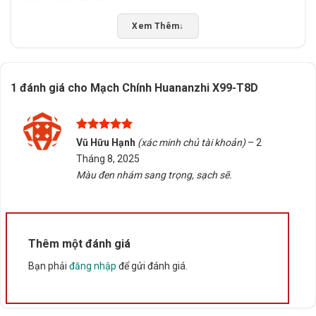
Xem Thêm
↓
10 cổng SATA (6 SATA2 và 4 SSATA3) hỗ trợ ổ cứng
lớn cho lưu trữ đa mục đích.
3 khe PCIe 3.0 x16 sẵn sàng cho cấu hình card đồ họa
1 đánh giá cho
Mạch Chính Huananzhi X99-T8D
kép.
3. Phù hợp cho nhiều nhu cầu
Được xếp
Vũ Hữu Hạnh
(xác minh chủ tài khoản)
–
2
hạng
5
5
Tối ưu cho dựng
máy
render, AI, đồ họa kỹ thuật,
Tháng 8, 2025
sao
game mô phỏng
.
Màu đen nhám sang trọng, sạch sẽ.
Tích hợp card mạng Gigabit, âm thanh 7.1 và đèn LED
POST báo lỗi dễ kiểm tra.
Thêm một đánh giá
Hệ điều hành hỗ trợ: Windows 7, 10, 11.
Bạn phải
đăng nhập
để gửi đánh giá.