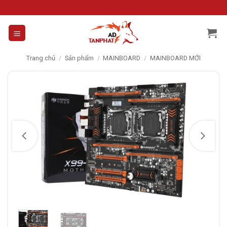
Skip
to
content
Trang chủ
/
Sản phẩm
/
MAINBOARD
/
MAINBOARD MỚI