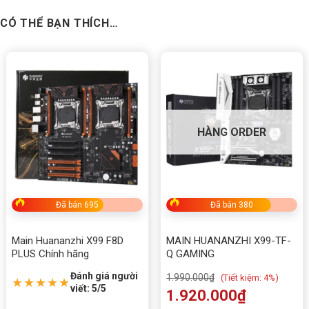
CÓ THỂ BẠN THÍCH…
HÀNG ORDER
Đã bán 695
Đã bán 380
Main Huananzhi X99 F8D
MAIN HUANANZHI X99-TF-
PLUS Chính hãng
Q GAMING
Thông số Mạch Chính Huananzhi X99-T8D
Đánh giá người
1.990.000
₫
(
Tiết kiệm:
4%)
★★★★★
viết: 5/5
THÔNG
1.920.000
₫
CHI TIẾT
SỐ