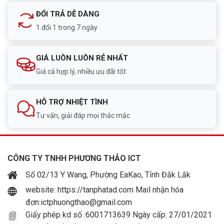
ĐỔI TRẢ DỄ DÀNG
1 đổi 1 trong 7 ngày
GIÁ LUÔN LUÔN RẺ NHẤT
Giá cả hợp lý, nhiều ưu đãi tốt
HỖ TRỢ NHIỆT TÌNH
Tư vấn, giải đáp mọi thắc mắc
CÔNG TY TNHH PHƯƠNG THẢO ICT
Số 02/13 Y Wang, Phường EaKao, Tỉnh Đắk Lắk
website: https://tanphatad.com Mail nhận hóa
đơn:ictphuongthao@gmail.com
Giấy phép kd số :6001713639 Ngày cấp: 27/01/2021