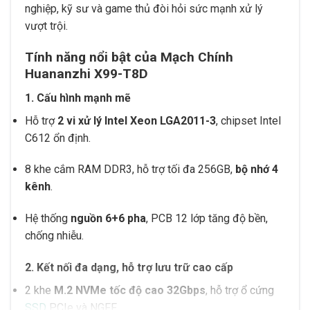
nghiệp, kỹ sư và game thủ đòi hỏi sức mạnh xử lý
vượt trội.
Tính năng nổi bật của Mạch Chính
Huananzhi X99-T8D
1. Cấu hình mạnh mẽ
Hỗ trợ
2 vi xử lý Intel Xeon LGA2011-3
, chipset Intel
C612 ổn định.
8 khe cắm RAM DDR3, hỗ trợ tối đa 256GB,
bộ nhớ 4
kênh
.
Hệ thống
nguồn 6+6 pha
, PCB 12 lớp tăng độ bền,
chống nhiễu.
2. Kết nối đa dạng, hỗ trợ lưu trữ cao cấp
2 khe
M.2 NVMe tốc độ cao 32Gbps
, hỗ trợ ổ cứng
SSD
PCIe và NGFF.