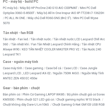
PC - máy bộ - build PC
PC máy bộ
Máy Bộ HP ProOne 240 G10 AIO C03PMAT
Mini PC Dell
Optiplex 3060 i5-8500T
Máy bộ All In One Inspur AIO IIP-TT238 i7-13620H
PC ALL IN ONE
Máy chủ Dell R360-SNS |8×2.5”|
Mini PC Dell Wyse
5070
Tản nhiệt - fan RGB
Tản nhiệt - Fan led
Tản nhiệt nước
Tản nhiệt nước LCD Leopard Chill Arc
360
Tản nhiệt khí
Fan Tản Nhiệt Leopard Chính Hãng
Tản nhiệt CPU
Alseye W90
KEO TẢN NHIỆT COOLER MASTER PRO V2
Tản Nước 240
Leopard TK1
Case - nguồn máy tính
Case máy tính
Case gaming
Case bể cá
Case LCD
Case Jungle
Leopard LCD , LED Leopard AX-02
Nguồn 750W AIGO
Nguồn Máy Tính
ANTEC ZEN 450 EC 450w
Gear - bàn phím - chuột
Bàn phím cơ
Phím Cơ Gaming LAPOP WK85
Bộ phím chuột giả cơ Sorex
KM3000
Phím chuột G21 LED giả cơ
Chuột gaming inphic W1S black
Chuột không dây Dare-U Lm106G
Chuột Gaming G-Net GM103 USB RGB