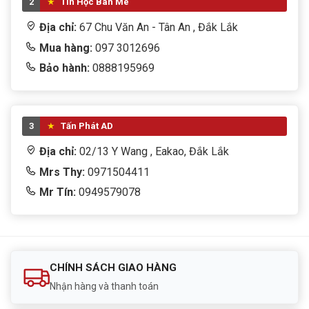
2
Tin Học Ban Mê
Địa chỉ:
67 Chu Văn An - Tân An , Đắk Lắk
Mua hàng:
097 3012696
Bảo hành:
0888195969
3
Tấn Phát AD
Địa chỉ:
02/13 Y Wang , Eakao, Đắk Lắk
Mrs Thy:
0971504411
Mr Tín:
0949579078
CHÍNH SÁCH GIAO HÀNG
Nhận hàng và thanh toán