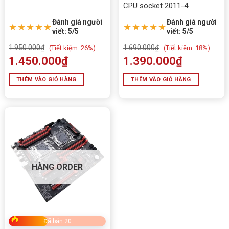
CPU socket 2011-4
Xuất xứ
Trung Quốc
Đánh giá người
Đánh giá người
★★★★★
★★★★★
viết: 5/5
viết: 5/5
1.950.000
₫
1.690.000
₫
(
Tiết kiệm:
26%)
(
Tiết kiệm:
18%)
1.450.000
₫
1.390.000
₫
THÊM VÀO GIỎ HÀNG
THÊM VÀO GIỎ HÀNG
HÀNG ORDER
Đã bán 20