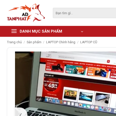
Skip
to
Tìm
kiếm:
content
DANH MỤC SẢN PHẨM
Trang chủ
/
Sản phẩm
/
LAPTOP Chính hãng
/
LAPTOP CŨ