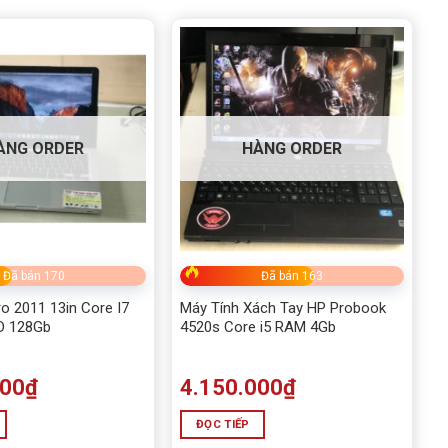
ÀNG ORDER
HÀNG ORDER
Đã bán 170
Đã bán 163
o 2011 13in Core I7
Máy Tính Xách Tay HP Probook
D 128Gb
4520s Core i5 RAM 4Gb
000
₫
4.150.000
₫
ĐỌC TIẾP