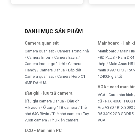
DANH MỤC SẢN PHẨM
Camera quan sát
Mainboard - linh k
Camera quan sát
Camera Trong nhà
Mainboard
Main Hu
Camera Imou
Camera Ezviz
F8D PLUS
Ram DR4 
Camera Imou ngoài trời
Camera
thép
Main Asus H5
Tiandy
Camera Dahua
Lắp đặt
main X99
CPU
RA
Camera quan sát
Camera Hero C1
12400F giá tốt
4MP DAHUA
VGA - card màn hì
Đầu ghi - lưu trữ camera
VGA - Card màn hình
Đầu ghi camera Dahua
Đầu ghi
cũ
RTX 4060 Ti 8GB 
Hikvison
Ổ cứng 1TB camera
Thẻ
Arc A380
RTX 3090 
nhớ 64G Biwin
Thẻ nhớ camera
Tay
R5 340X 2GB GDDR5 
vươn camera
Phụ kiện camera
VGA
LCD - Màn hình PC