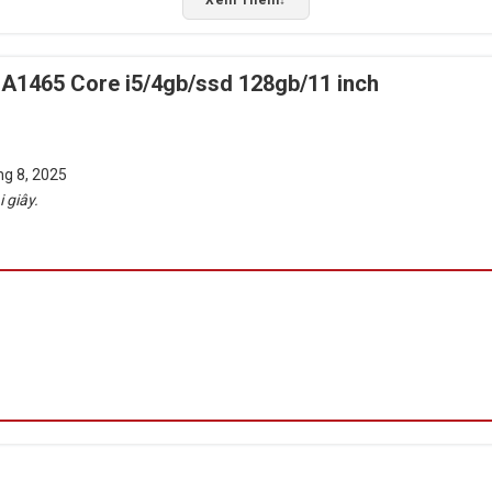
Rate this product
Bấm 5 sao để ủng hộ shop
A1465 Core i5/4gb/ssd 128gb/11 inch
ng 8, 2025
 giây.