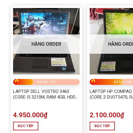
HÀNG ORDER
HÀNG ORD
Đã bán 157
Đã bán 265
LAPTOP DELL VOSTRO 3460
LAPTOP HP COMPAQ 
(CORE I5 3210M, RAM 4GB, HDD
(CORE 2 DUOT5470, R
320GB, INTEL HD GRAPHICS
320G)
4000, 15.6 INCH)
4.950.000
₫
2.100.000
₫
ĐỌC TIẾP
ĐỌC TIẾP