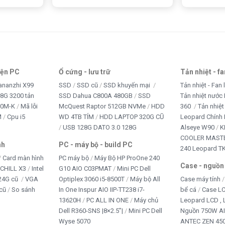
iện PC
Ổ cứng - lưu trữ
Tản nhiệt - f
ananzhi X99
SSD
SSD cũ
SSD khuyến mại
Tản nhiệt - Fan 
8G 3200 tản
SSD Dahua C800A 480GB
SSD
Tản nhiệt nước 
10M-K
Mã lỗi
McQuest Raptor 512GB NVMe
HDD
360
Tản nhiệt
M
Cpu i5
WD 4TB TÍM
HDD LAPTOP 320G CŨ
Leopard Chính
USB 128G DATO 3.0 128G
Alseye W90
K
COOLER MASTE
nh
PC - máy bộ - build PC
240 Leopard T
Card màn hình
PC máy bộ
Máy Bộ HP ProOne 240
Case - nguồn
iCHILL X3
Intel
G10 AIO C03PMAT
Mini PC Dell
24G cũ
VGA
Optiplex 3060 i5-8500T
Máy bộ All
Case máy tính
cũ
So sánh
In One Inspur AIO IIP-TT238 i7-
bể cá
Case L
13620H
PC ALL IN ONE
Máy chủ
Leopard LCD ,
Dell R360-SNS |8×2.5”|
Mini PC Dell
Nguồn 750W A
Wyse 5070
ANTEC ZEN 450