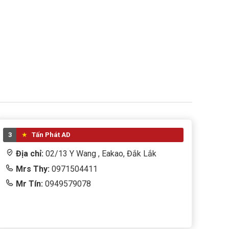
3
Tấn Phát AD
Địa chỉ:
02/13 Y Wang , Eakao, Đắk Lắk
Mrs Thy:
0971504411
Mr Tín:
0949579078