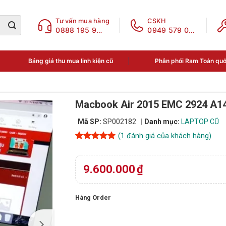
Tư vấn mua hàng
CSKH
0888 195 969
0949 579 078
Bảng giá thu mua linh kiện cũ
Phân phối Ram Toàn qu
Macbook Air 2015 EMC 2924 A14
Mã SP:
SP002182
Danh mục:
LAPTOP CŨ
(
1
đánh giá của khách hàng)
5
1
trên 5
dựa trên
đánh giá
9.600.000
₫
Hàng Order