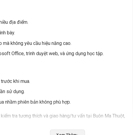
hiều địa điểm.
ình bày.
eb mà không yêu cầu hiệu năng cao.
soft Office, trình duyệt web, và ứng dụng học tập.
 trước khi mua.
cần sử dụng.
mua nhầm phiên bản không phù hợp.
kiểm tra tương thích và giao hàng/tư vấn tại Buôn Ma Thuột,
Xem Thêm
↓