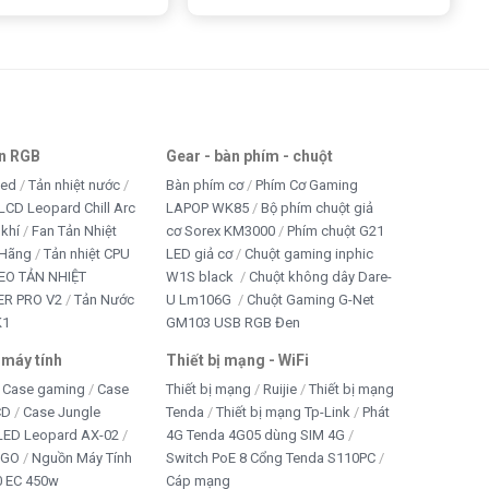
an RGB
Gear - bàn phím - chuột
led
Tản nhiệt nước
Bàn phím cơ
Phím Cơ Gaming
LCD Leopard Chill Arc
LAPOP WK85
Bộ phím chuột giả
 khí
Fan Tản Nhiệt
cơ Sorex KM3000
Phím chuột G21
 Hãng
Tản nhiệt CPU
LED giả cơ
Chuột gaming inphic
EO TẢN NHIỆT
W1S black
Chuột không dây Dare-
R PRO V2
Tản Nước
U Lm106G
Chuột Gaming G-Net
K1
GM103 USB RGB Đen
 máy tính
Thiết bị mạng - WiFi
Case gaming
Case
Thiết bị mạng
Ruijie
Thiết bị mạng
CD
Case Jungle
Tenda
Thiết bị mạng Tp-Link
Phát
 LED Leopard AX-02
4G Tenda 4G05 dùng SIM 4G
IGO
Nguồn Máy Tính
Switch PoE 8 Cổng Tenda S110PC
 EC 450w
Cáp mạng