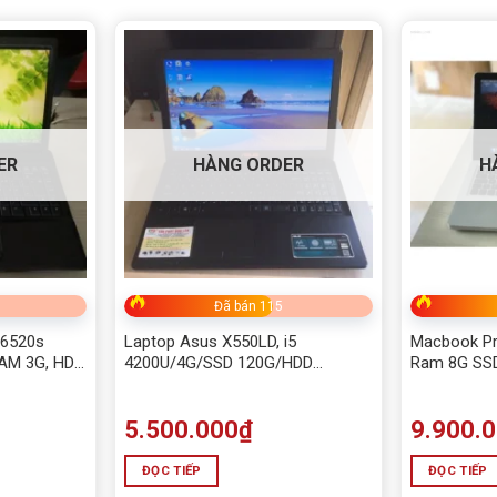
ER
HÀNG ORDER
H
Đã bán 115
6520s
Laptop Asus X550LD, i5
Macbook Pr
AM 3G, HDD
4200U/4G/SSD 120G/HDD
Ram 8G SS
320G/Vga rời 2G Đẹp nguyên zin
5.500.000
₫
9.900.
ĐỌC TIẾP
ĐỌC TIẾP