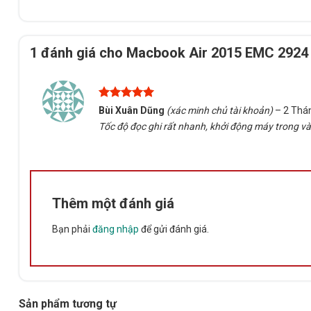
1 đánh giá cho
Macbook Air 2015 EMC 2924 
Được xếp
Bùi Xuân Dũng
(xác minh chủ tài khoản)
–
2 Thá
hạng
5
5
Tốc độ đọc ghi rất nhanh, khởi động máy trong vài
sao
Thêm một đánh giá
Bạn phải
đăng nhập
để gửi đánh giá.
Sản phẩm tương tự