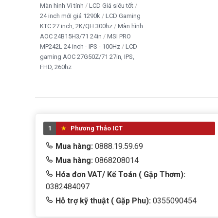
Màn hình Vi tính
LCD Giá siêu tốt
24 inch mới giá 1290k
LCD Gaming
KTC 27 inch, 2K/QH 300hz
Màn hình
AOC 24B15H3/71 24in
MSI PRO
MP242L 24 inch - IPS - 100Hz
LCD
gaming AOC 27G50Z/71 27in, IPS,
FHD, 260hz
1
Phương Thảo ICT
Mua hàng:
0888.19.59.69
Mua hàng:
0868208014
Hóa đơn VAT/ Kế Toán ( Gặp Thơm):
0382484097
Hỗ trợ kỹ thuật ( Gặp Phu):
0355090454