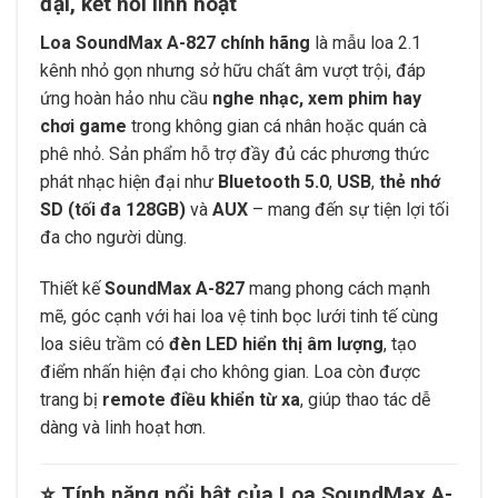
đại, kết nối linh hoạt
Loa SoundMax A-827 chính hãng
là mẫu loa 2.1
kênh nhỏ gọn nhưng sở hữu chất âm vượt trội, đáp
ứng hoàn hảo nhu cầu
nghe nhạc, xem phim hay
chơi game
trong không gian cá nhân hoặc quán cà
phê nhỏ. Sản phẩm hỗ trợ đầy đủ các phương thức
phát nhạc hiện đại như
Bluetooth 5.0
,
USB
,
thẻ nhớ
SD (tối đa 128GB)
và
AUX
– mang đến sự tiện lợi tối
đa cho người dùng.
Thiết kế
SoundMax A-827
mang phong cách mạnh
mẽ, góc cạnh với hai loa vệ tinh bọc lưới tinh tế cùng
loa siêu trầm có
đèn LED hiển thị âm lượng
, tạo
điểm nhấn hiện đại cho không gian. Loa còn được
trang bị
remote điều khiển từ xa
, giúp thao tác dễ
dàng và linh hoạt hơn.
⭐
Tính năng nổi bật của Loa SoundMax A-