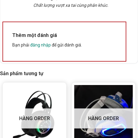
sao
Chất lượng vượt xa tai cùng phân khúc.
🔹
Remote điều khiển từ xa tiện lợi
– dễ dàng
chuyển bài, điều chỉnh âm lượng.
🔹
Thiết kế gọn gàng, sang trọng
, phù hợp cho bàn
Thêm một đánh giá
làm việc, tủ TV hoặc quầy pha chế.
Bạn phải
đăng nhập
để gửi đánh giá.
Sản phẩm tương tự
HÀNG ORDER
HÀNG ORDER