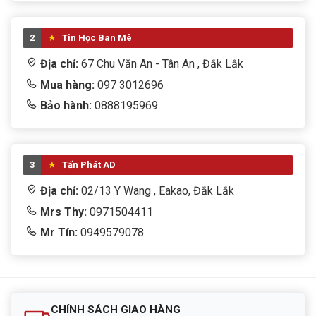
Trọng lượng
2kg
2
Tin Học Ban Mê
Xuất xứ
Trung Quốc
Địa chỉ:
67 Chu Văn An - Tân An , Đắk Lắk
Mua hàng:
097 3012696
Bảo hành:
0888195969
3
Tấn Phát AD
Địa chỉ:
02/13 Y Wang , Eakao, Đắk Lắk
Mrs Thy:
0971504411
Mr Tín:
0949579078
CHÍNH SÁCH GIAO HÀNG