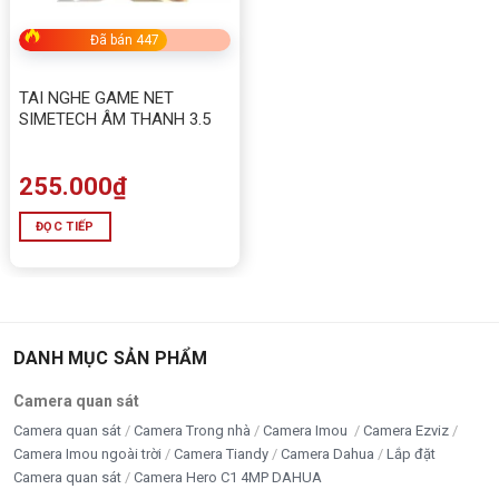
tưởng cho người dùng muốn sở hữu một bộ loa nhỏ
Đã bán 447
gọn, đa năng nhưng vẫn mang lại
âm thanh trung
thực, bass sâu và thiết kế tinh tế
. Với
Bluetooth
TAI NGHE GAME NET
5.0
,
USB/SD
,
AUX
cùng
remote điều khiển tiện lợi
,
SIMETECH ÂM THANH 3.5
sản phẩm phù hợp cho mọi không gian giải trí gia đình,
văn phòng hay quán cà phê.
255.000
₫
💬
Cảm nhận của Ad
ĐỌC TIẾP
Ad thật sự ấn tượng với
Loa SoundMax A-827 chính
hãng
bởi sự gọn gàng nhưng đầy mạnh mẽ. Âm bass
chắc, treble trong, đặc biệt là đèn LED volume và
remote điều khiển khiến trải nghiệm sử dụng trở nên
DANH MỤC SẢN PHẨM
rất hiện đại và tiện lợi. Một sản phẩm đáng tiền trong
Camera quan sát
tầm giá!
Camera quan sát
Camera Trong nhà
Camera Imou
Camera Ezviz
Camera Imou ngoài trời
Camera Tiandy
Camera Dahua
Lắp đặt
Camera quan sát
Camera Hero C1 4MP DAHUA