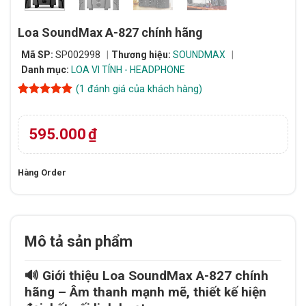
Loa SoundMax A-827 chính hãng
Mã SP:
SP002998
Thương hiệu:
SOUNDMAX
Danh mục:
LOA VI TÍNH - HEADPHONE
(
1
đánh giá của khách hàng)
5
1
trên 5
dựa trên
đánh giá
595.000
₫
Hàng Order
Mô tả sản phẩm
🔊
Giới thiệu Loa SoundMax A-827 chính
hãng – Âm thanh mạnh mẽ, thiết kế hiện