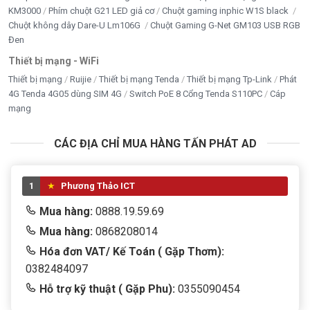
KM3000
Phím chuột G21 LED giả cơ
Chuột gaming inphic W1S black
Tổng công suất
20W (RMS)
Chuột không dây Dare-U Lm106G
Chuột Gaming G-Net GM103 USB RGB
Đen
Đáp ứng tần số
20Hz – 20KHz
Thiết bị mạng - WiFi
Thiết bị mạng
Ruijie
Thiết bị mạng Tenda
Thiết bị mạng Tp-Link
Phát
Điều chỉnh âm
Volume, Bass, Treble
4G Tenda 4G05 dùng SIM 4G
Switch PoE 8 Cổng Tenda S110PC
Cáp
thanh
mạng
Điều khiển từ xa
Có
CÁC ĐỊA CHỈ MUA HÀNG TẤN PHÁT AD
Kích thước Loa
138 x 252 x 200 mm
Subwoofer
1
Phương Thảo ICT
Kích thước Loa
90 x 90 x 130 mm
Vệ tinh
Mua hàng:
0888.19.59.69
Mua hàng:
0868208014
Nguồn điện
220V – 50Hz
Hóa đơn VAT/ Kế Toán ( Gặp Thơm):
0382484097
Chất liệu
Gỗ
Hỗ trợ kỹ thuật ( Gặp Phu):
0355090454
Màu sắc
Đen