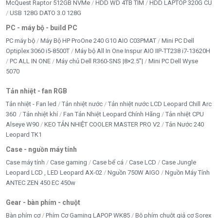
McQuest Raptor 512GB NVMe
HDD WD 4TB TÍM
HDD LAPTOP 320G CŨ
Rate this product
USB 128G DATO 3.0 128G
Bấm 5 sao để ủng hộ shop
PC - máy bộ - build PC
PC máy bộ
Máy Bộ HP ProOne 240 G10 AIO C03PMAT
Mini PC Dell
Optiplex 3060 i5-8500T
Máy bộ All In One Inspur AIO IIP-TT238 i7-13620H
Thông số kỹ thuật
PC ALL IN ONE
Máy chủ Dell R360-SNS |8×2.5”|
Mini PC Dell Wyse
5070
Thông số
Chi tiết
Tản nhiệt - fan RGB
Tản nhiệt - Fan led
Tản nhiệt nước
Tản nhiệt nước LCD Leopard Chill Arc
Tên sản phẩm
SoundMax A-827
360
Tản nhiệt khí
Fan Tản Nhiệt Leopard Chính Hãng
Tản nhiệt CPU
Alseye W90
KEO TẢN NHIỆT COOLER MASTER PRO V2
Tản Nước 240
Hệ thống loa
Leopard TK1
2.1 kênh, thùng loa màu đen
Case - nguồn máy tính
2 loa vệ tinh, 1 loa siêu trầm
Cấu hình
Case máy tính
Case gaming
Case bể cá
Case LCD
Case Jungle
(Subwoofer)
Leopard LCD , LED Leopard AX-02
Nguồn 750W AIGO
Nguồn Máy Tính
ANTEC ZEN 450 EC 450w
Chống nhiễm từ
Có
Gear - bàn phím - chuột
Ngõ vào tín hiệu
Jack RCA, Bluetooth, USB, SD Card
Bàn phím cơ
Phím Cơ Gaming LAPOP WK85
Bộ phím chuột giả cơ Sorex