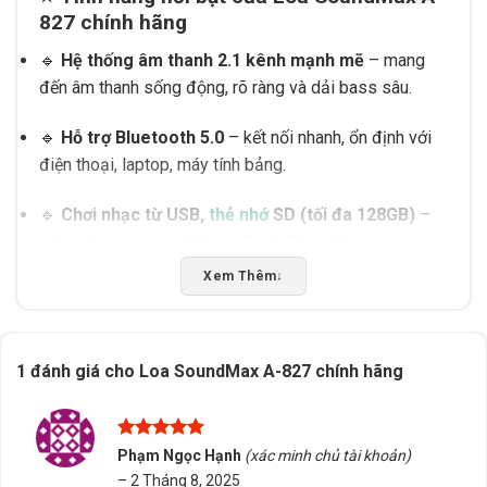
827 chính hãng
🔹
Hệ thống âm thanh 2.1 kênh mạnh mẽ
– mang
đến âm thanh sống động, rõ ràng và dải bass sâu.
🔹
Hỗ trợ Bluetooth 5.0
– kết nối nhanh, ổn định với
điện thoại, laptop, máy tính bảng.
🔹
Chơi nhạc từ USB,
thẻ nhớ
SD (tối đa 128GB)
–
nghe nhạc mọi nơi, không cần thiết bị phát trung gian.
Xem Thêm
↓
🔹
Cổng AUX và RCA
– tương thích dễ dàng với nhiều
thiết bị khác nhau.
🔹
Điều chỉnh Volume, Bass, Treble
ngay mặt trước
1 đánh giá cho
Loa SoundMax A-827 chính hãng
– tinh chỉnh âm thanh theo sở thích.
🔹
Nút âm lượng phát sáng LED hiện đại
, tạo điểm
Được xếp
Phạm Ngọc Hạnh
(xác minh chủ tài khoản)
hạng
5
5
nhấn thẩm mỹ sang trọng.
–
2 Tháng 8, 2025