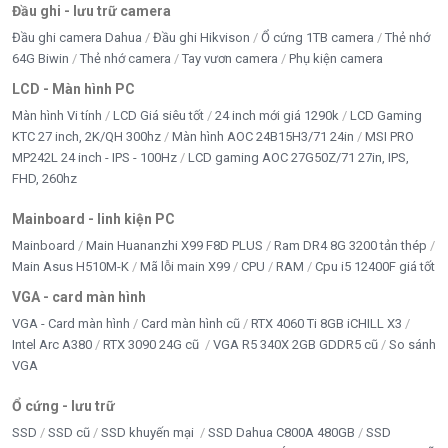
Đầu ghi - lưu trữ camera
Đầu ghi camera Dahua
Đầu ghi Hikvison
Ổ cứng 1TB camera
Thẻ nhớ
64G Biwin
Thẻ nhớ camera
Tay vươn camera
Phụ kiện camera
LCD - Màn hình PC
Màn hình Vi tính
LCD Giá siêu tốt
24 inch mới giá 1290k
LCD Gaming
KTC 27 inch, 2K/QH 300hz
Màn hình AOC 24B15H3/71 24in
MSI PRO
MP242L 24 inch - IPS - 100Hz
LCD gaming AOC 27G50Z/71 27in, IPS,
FHD, 260hz
Mainboard - linh kiện PC
Mainboard
Main Huananzhi X99 F8D PLUS
Ram DR4 8G 3200 tản thép
Main Asus H510M-K
Mã lỗi main X99
CPU
RAM
Cpu i5 12400F giá tốt
VGA - card màn hình
Loa SoundMax A-827
VGA - Card màn hình
Card màn hình cũ
RTX 4060 Ti 8GB iCHILL X3
Intel Arc A380
RTX 3090 24G cũ
VGA R5 340X 2GB GDDR5 cũ
So sánh
VGA
👉
Mua ngay tại Tấn Phát – Hotline: 0949579078 –
0888195969
Ổ cứng - lưu trữ
SSD
SSD cũ
SSD khuyến mại
SSD Dahua C800A 480GB
SSD