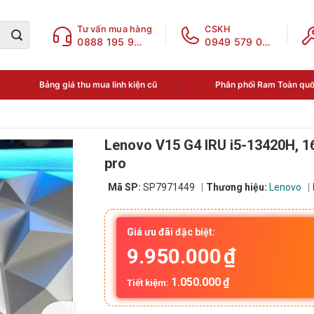
Tư vấn mua hàng
CSKH
0888 195 969
0949 579 078
Bảng giá thu mua linh kiện cũ
Phân phối Ram Toàn qu
Lenovo V15 G4 IRU i5-13420H, 1
pro
Mã SP:
SP7971449
Thương hiệu:
Lenovo
Giá ưu đãi đặc biệt:
9.950.000
₫
1.050.000
₫
Tiết kiệm: