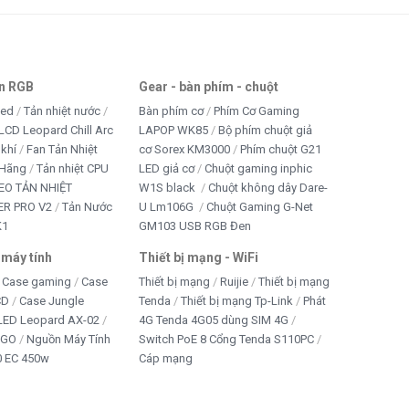
Phần mềm văn
LibreOffice
phòng
an RGB
Gear - bàn phím - chuột
led
Tản nhiệt nước
Bàn phím cơ
Phím Cơ Gaming
LCD Leopard Chill Arc
LAPOP WK85
Bộ phím chuột giả
 khí
Fan Tản Nhiệt
cơ Sorex KM3000
Phím chuột G21
 Hãng
Tản nhiệt CPU
LED giả cơ
Chuột gaming inphic
EO TẢN NHIỆT
W1S black
Chuột không dây Dare-
R PRO V2
Tản Nước
U Lm106G
Chuột Gaming G-Net
K1
GM103 USB RGB Đen
 máy tính
Thiết bị mạng - WiFi
Case gaming
Case
Thiết bị mạng
Ruijie
Thiết bị mạng
CD
Case Jungle
Tenda
Thiết bị mạng Tp-Link
Phát
 LED Leopard AX-02
4G Tenda 4G05 dùng SIM 4G
IGO
Nguồn Máy Tính
Switch PoE 8 Cổng Tenda S110PC
 EC 450w
Cáp mạng