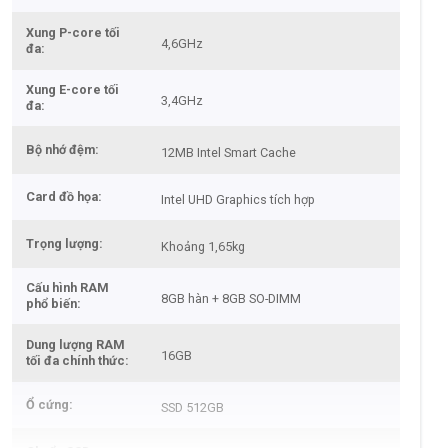
Xung P-core tối
4,6GHz
đa
Xung E-core tối
3,4GHz
đa
Bộ nhớ đệm
12MB Intel Smart Cache
Card đồ họa
Intel UHD Graphics tích hợp
Trọng lượng
Khoảng 1,65kg
Cấu hình RAM
8GB hàn + 8GB SO-DIMM
phổ biến
Dung lượng RAM
16GB
tối đa chính thức
Ổ cứng
SSD 512GB