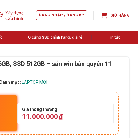
Xây dựng
ĐĂNG NHẬP / ĐĂNG KÝ
GIỎ HÀNG
cấu hình
ốc
Ổ cứng SSD chính hãng, giá rẻ
Tin tức
6GB, SSD 512GB – sẵn win bản quyên 11
Danh mục:
LAPTOP MỚI
Giá thông thường:
11.000.000
₫