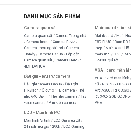
CPU Intel Core i5-13420H thế hệ 13.
DANH MỤC SẢN PHẨM
Kiến trúc kết hợp 4 P-core và 4 E-core.
Tổng cộng 8 nhân, 12 luồng.
Camera quan sát
Mainboard - linh k
Camera quan sát
Camera Trong nhà
Mainboard
Main Hu
Xung nhịp tối đa lên đến 4,6GHz.
Camera Imou
Camera Ezviz
F8D PLUS
Ram DR4 
RAM 16GB DDR4-3200 hỗ trợ đa nhiệm.
Camera Imou ngoài trời
Camera
thép
Main Asus H5
Tiandy
Camera Dahua
Lắp đặt
main X99
CPU
RA
SSD 512GB PCIe NVMe tốc độ cao.
Camera quan sát
Camera Hero C1
12400F giá tốt
Màn hình 15,6 inch Full HD 1920 × 1080.
4MP DAHUA
VGA - card màn hì
Đầu ghi - lưu trữ camera
Bề mặt màn hình chống chói.
VGA - Card màn hình
Đầu ghi camera Dahua
Đầu ghi
cũ
RTX 4060 Ti 8GB 
Card đồ họa tích hợp Intel UHD Graphics.
Hikvison
Ổ cứng 1TB camera
Thẻ
Arc A380
RTX 3090 
nhớ 64G Biwin
Thẻ nhớ camera
Tay
R5 340X 2GB GDDR5 
Bàn phím đầy đủ với cụm phím số riêng.
vươn camera
Phụ kiện camera
VGA
Cổng mạng RJ45 Gigabit Ethernet.
LCD - Màn hình PC
Cổng HDMI kết nối màn hình và máy chiếu.
Màn hình Vi tính
LCD Giá siêu tốt
24 inch mới giá 1290k
LCD Gaming
USB-C hỗ trợ truyền dữ liệu và các tính năng tùy cấu hình.