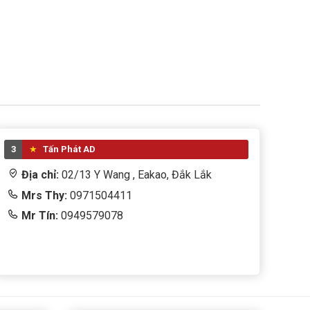
3
Tấn Phát AD
Địa chỉ:
02/13 Y Wang , Eakao, Đắk Lắk
Mrs Thy:
0971504411
Mr Tín:
0949579078