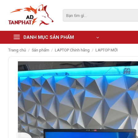
Skip
to
Tìm
kiếm:
content
DANH MỤC SẢN PHẨM
Trang chủ
/
Sản phẩm
/
LAPTOP Chính hãng
/
LAPTOP MỚI