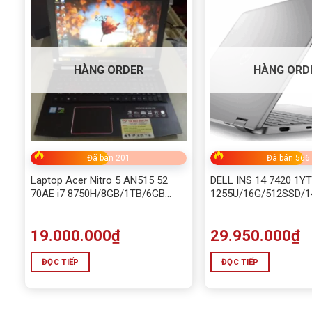
HÀNG ORDER
HÀNG ORD
Đã bán 201
Đã bán 566
Laptop Acer Nitro 5 AN515 52
DELL INS 14 7420 1YT
70AE i7 8750H/8GB/1TB/6GB
1255U/16G/512SSD/
GTX1060/Win10
/LED_KB/2GD6_MX55
19.000.000
₫
29.950.000
₫
Lenovo V15 G4 IRU i5
ĐỌC TIẾP
ĐỌC TIẾP
Đặc điểm nổi bật của Lenovo V15 