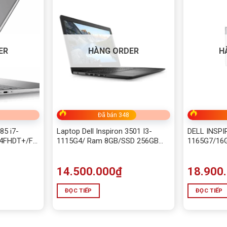
ER
HÀNG ORDER
H
Đã bán 348
85 i7-
Laptop Dell Inspiron 3501 I3-
DELL INSPI
14FHDT+/FP/54W/ALU/W11SL+OFFICE
1115G4/ Ram 8GB/SSD 256GB
1165G7/16
0/BÚT/BẠC
/Màn 15.6” FHD Cảm Ứng
HDD /15.6″
(Black)+Tặng Bút cảm ứng
11/BLACK
14.500.000
₫
18.900
-13420H, 16GB, SSD 512GB
ĐỌC TIẾP
ĐỌC TIẾP
G4 IRU