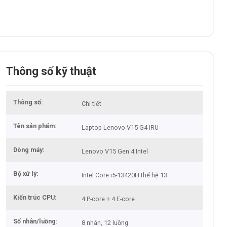
Thông số kỹ thuật
Thông số
Chi tiết
Tên sản phẩm
Laptop Lenovo V15 G4 IRU
Dòng máy
Lenovo V15 Gen 4 Intel
Bộ xử lý
Intel Core i5-13420H thế hệ 13
Kiến trúc CPU
4 P-core + 4 E-core
Số nhân/luồng
8 nhân, 12 luồng