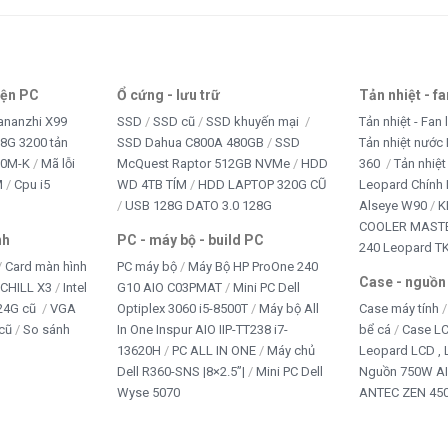
iện PC
Ổ cứng - lưu trữ
Tản nhiệt - f
ananzhi X99
SSD
SSD cũ
SSD khuyến mại
Tản nhiệt - Fan 
8G 3200 tản
SSD Dahua C800A 480GB
SSD
Tản nhiệt nước 
10M-K
Mã lỗi
McQuest Raptor 512GB NVMe
HDD
360
Tản nhiệt
M
Cpu i5
WD 4TB TÍM
HDD LAPTOP 320G CŨ
Leopard Chính
USB 128G DATO 3.0 128G
Alseye W90
K
COOLER MASTE
nh
PC - máy bộ - build PC
240 Leopard T
Card màn hình
PC máy bộ
Máy Bộ HP ProOne 240
Case - nguồn
iCHILL X3
Intel
G10 AIO C03PMAT
Mini PC Dell
24G cũ
VGA
Optiplex 3060 i5-8500T
Máy bộ All
Case máy tính
cũ
So sánh
In One Inspur AIO IIP-TT238 i7-
bể cá
Case L
13620H
PC ALL IN ONE
Máy chủ
Leopard LCD ,
Dell R360-SNS |8×2.5”|
Mini PC Dell
Nguồn 750W A
Wyse 5070
ANTEC ZEN 450