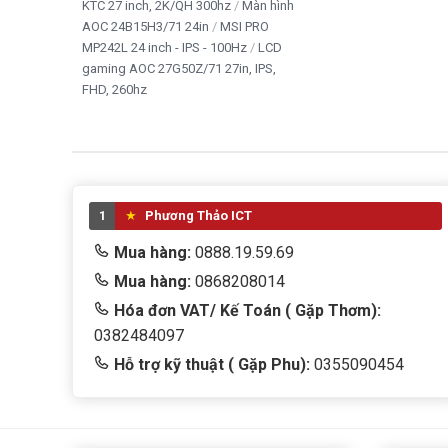
KTC 27 inch, 2K/QH 300hz
Màn hình
Wi-Fi và Bluetooth phục vụ kết nối không dây.
AOC 24B15H3/71 24in
MSI PRO
MP242L 24 inch - IPS - 100Hz
LCD
Webcam HD có nắp che riêng tư trên nhiều phiên bản.
gaming AOC 27G50Z/71 27in, IPS,
Bản lề mở rộng khoảng 180 độ.
FHD, 260hz
Windows 11 Pro được cài đặt sẵn.
Bộ phần mềm LibreOffice phục vụ công việc văn phòng.
Bảo hành 12 tháng.
1
Phương Thảo ICT
Mua hàng:
0888.19.59.69
Mua hàng:
0868208014
Hóa đơn VAT/ Kế Toán ( Gặp Thơm):
0382484097
Hỗ trợ kỹ thuật ( Gặp Phu):
0355090454