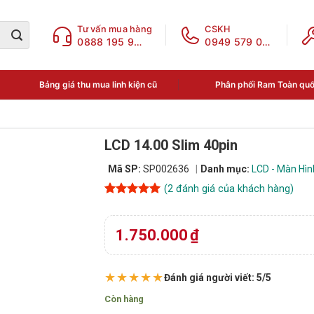
Tư vấn mua hàng
CSKH
0888 195 969
0949 579 078
Bảng giá thu mua linh kiện cũ
Phân phối Ram Toàn qu
LCD 14.00 Slim 40pin
Mã SP:
SP002636
Danh mục:
LCD - Màn Hìn
(
2
đánh giá của khách hàng)
5
2
trên 5
dựa trên
đánh giá
1.750.000
₫
★★★★★
Đánh giá người viết: 5/5
Còn hàng