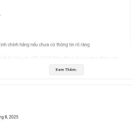
.
h chính hãng nếu chưa có thông tin rõ ràng.
iết bị 14 inch, LCD 14.00 Slim 40pin là lựa chọn đáng cân
 bảo sản phẩm phù hợp với thiết bị của bạn.
Xem Thêm
↓
5/5 - (1 bình chọn)
Bấm 5 sao để ủng hộ shop
ng 8, 2025