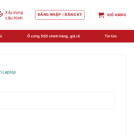
Xây dựng
ĐĂNG NHẬP / ĐĂNG KÝ
GIỎ HÀNG
cấu hình
ốc
Ổ cứng SSD chính hãng, giá rẻ
Tin tức
h Laptop