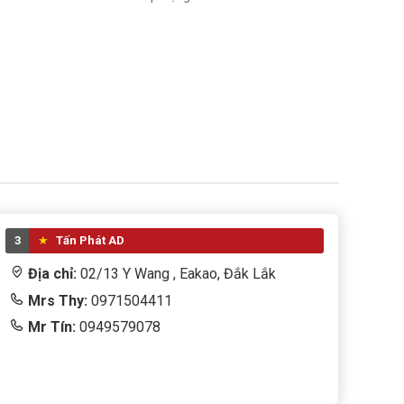
3
Tấn Phát AD
Địa chỉ:
02/13 Y Wang , Eakao, Đắk Lắk
Mrs Thy:
0971504411
Mr Tín:
0949579078