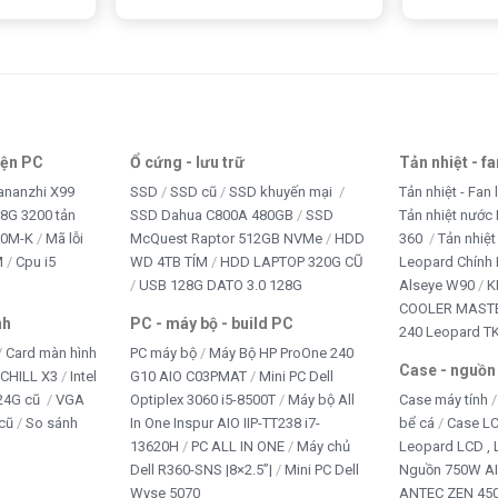
iện PC
Ổ cứng - lưu trữ
Tản nhiệt - f
ananzhi X99
SSD
SSD cũ
SSD khuyến mại
Tản nhiệt - Fan 
8G 3200 tản
SSD Dahua C800A 480GB
SSD
Tản nhiệt nước 
10M-K
Mã lỗi
McQuest Raptor 512GB NVMe
HDD
360
Tản nhiệt
M
Cpu i5
WD 4TB TÍM
HDD LAPTOP 320G CŨ
Leopard Chính
USB 128G DATO 3.0 128G
Alseye W90
K
COOLER MASTE
nh
PC - máy bộ - build PC
240 Leopard T
Card màn hình
PC máy bộ
Máy Bộ HP ProOne 240
Case - nguồn
iCHILL X3
Intel
G10 AIO C03PMAT
Mini PC Dell
24G cũ
VGA
Optiplex 3060 i5-8500T
Máy bộ All
Case máy tính
cũ
So sánh
In One Inspur AIO IIP-TT238 i7-
bể cá
Case L
13620H
PC ALL IN ONE
Máy chủ
Leopard LCD ,
Dell R360-SNS |8×2.5”|
Mini PC Dell
Nguồn 750W A
Wyse 5070
ANTEC ZEN 450