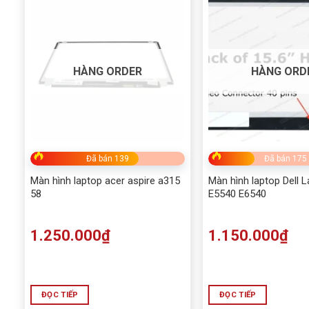
HÀNG ORDER
HÀNG ORD
Đã bán 139
Đã bán 175
Màn hình laptop acer aspire a315
Màn hình laptop Dell L
58
E5540 E6540
1.250.000
₫
1.150.000
₫
ĐỌC TIẾP
ĐỌC TIẾP