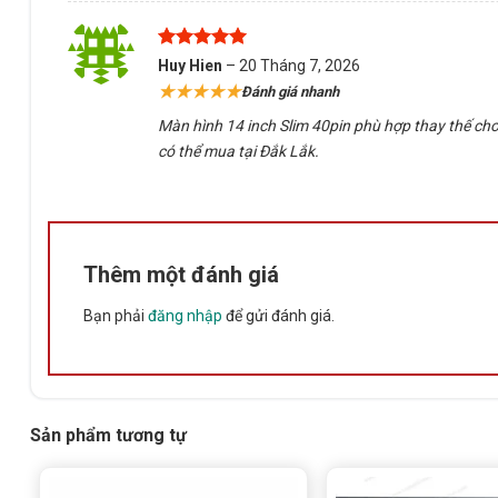
Được xếp
Huy Hien
–
20 Tháng 7, 2026
hạng
5
5
★★★★★
Đánh giá nhanh
sao
Màn hình 14 inch Slim 40pin phù hợp thay thế cho 
có thể mua tại Đắk Lắk.
Thêm một đánh giá
Bạn phải
đăng nhập
để gửi đánh giá.
Sản phẩm tương tự