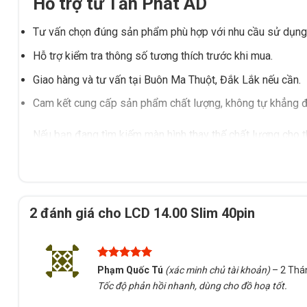
Hỗ trợ từ Tấn Phát AD
Tư vấn chọn đúng sản phẩm phù hợp với nhu cầu sử dụng
Hỗ trợ kiểm tra thông số tương thích trước khi mua.
Giao hàng và tư vấn tại Buôn Ma Thuột, Đắk Lắk nếu cần.
Cam kết cung cấp sản phẩm chất lượng, không tự khẳng địn
Nếu bạn đang tìm kiếm màn hình thay thế chất lượng cho th
nhắc. Liên hệ Tấn Phát AD để được hỗ trợ tận tình và đảm
2 đánh giá cho
LCD 14.00 Slim 40pin
Được xếp
Phạm Quốc Tú
(xác minh chủ tài khoản)
–
2 Thá
hạng
5
5
Tốc độ phản hồi nhanh, dùng cho đồ hoạ tốt.
sao