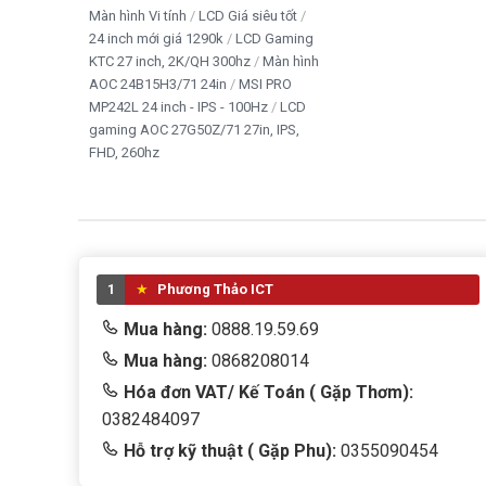
Màn hình Vi tính
LCD Giá siêu tốt
24 inch mới giá 1290k
LCD Gaming
KTC 27 inch, 2K/QH 300hz
Màn hình
AOC 24B15H3/71 24in
MSI PRO
MP242L 24 inch - IPS - 100Hz
LCD
gaming AOC 27G50Z/71 27in, IPS,
FHD, 260hz
1
Phương Thảo ICT
Mua hàng:
0888.19.59.69
Mua hàng:
0868208014
Hóa đơn VAT/ Kế Toán ( Gặp Thơm):
0382484097
Hỗ trợ kỹ thuật ( Gặp Phu):
0355090454