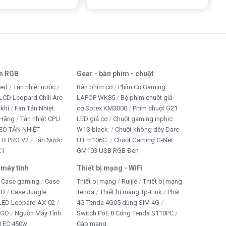
an RGB
Gear - bàn phím - chuột
led
Tản nhiệt nước
Bàn phím cơ
Phím Cơ Gaming
LCD Leopard Chill Arc
LAPOP WK85
Bộ phím chuột giả
 khí
Fan Tản Nhiệt
cơ Sorex KM3000
Phím chuột G21
 Hãng
Tản nhiệt CPU
LED giả cơ
Chuột gaming inphic
EO TẢN NHIỆT
W1S black
Chuột không dây Dare-
R PRO V2
Tản Nước
U Lm106G
Chuột Gaming G-Net
K1
GM103 USB RGB Đen
 máy tính
Thiết bị mạng - WiFi
Case gaming
Case
Thiết bị mạng
Ruijie
Thiết bị mạng
CD
Case Jungle
Tenda
Thiết bị mạng Tp-Link
Phát
 LED Leopard AX-02
4G Tenda 4G05 dùng SIM 4G
IGO
Nguồn Máy Tính
Switch PoE 8 Cổng Tenda S110PC
 EC 450w
Cáp mạng