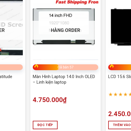
ER
HÀNG ORDER
Đã bán 57
atitude
Màn Hình Laptop 14.0 Inch OLED
LCD 15.6 Sl
– Linh kiện laptop
★★★★
4.750.000
₫
2.450.
ĐỌC TIẾP
THÊM VÀO