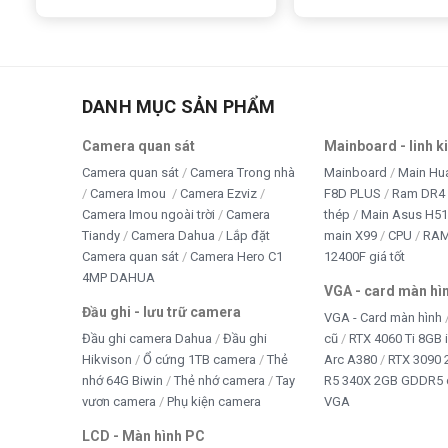
DANH MỤC SẢN PHẨM
Camera quan sát
Mainboard - linh k
Camera quan sát
Camera Trong nhà
Mainboard
Main Hu
Camera Imou
Camera Ezviz
F8D PLUS
Ram DR4 
Camera Imou ngoài trời
Camera
thép
Main Asus H5
Tiandy
Camera Dahua
Lắp đặt
main X99
CPU
RA
Camera quan sát
Camera Hero C1
12400F giá tốt
4MP DAHUA
VGA - card màn hì
Đầu ghi - lưu trữ camera
VGA - Card màn hình
Đầu ghi camera Dahua
Đầu ghi
cũ
RTX 4060 Ti 8GB 
Hikvison
Ổ cứng 1TB camera
Thẻ
Arc A380
RTX 3090 
nhớ 64G Biwin
Thẻ nhớ camera
Tay
R5 340X 2GB GDDR5 
vươn camera
Phụ kiện camera
VGA
LCD - Màn hình PC