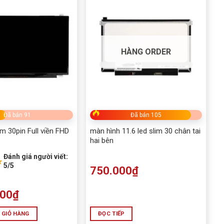
HÀNG ORDER
Đã bán 91
Đã bán 105
im 30pin Full viền FHD
màn hình 11.6 led slim 30 chân tai
hai bên
Đánh giá người viết:
★
5/5
750.000
₫
000
₫
 GIỎ HÀNG
ĐỌC TIẾP