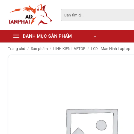
Skip
to
Tìm
kiếm:
content
DANH MỤC SẢN PHẨM
Trang chủ
/
Sản phẩm
/
LINH KIỆN LAPTOP
/
LCD - Màn Hình Laptop