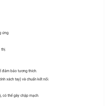
g ứng.
thị.
để đảm bảo tương thích.
tính xách tay) và chuẩn kết nối.
ị, có thể gây chập mạch.