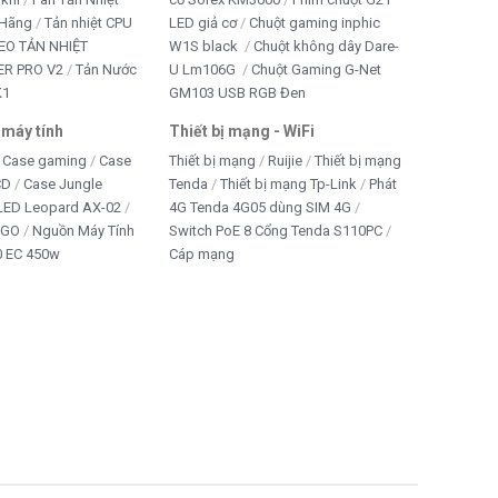
 Hãng
Tản nhiệt CPU
LED giả cơ
Chuột gaming inphic
EO TẢN NHIỆT
W1S black
Chuột không dây Dare-
R PRO V2
Tản Nước
U Lm106G
Chuột Gaming G-Net
K1
GM103 USB RGB Đen
 máy tính
Thiết bị mạng - WiFi
Case gaming
Case
Thiết bị mạng
Ruijie
Thiết bị mạng
CD
Case Jungle
Tenda
Thiết bị mạng Tp-Link
Phát
 LED Leopard AX-02
4G Tenda 4G05 dùng SIM 4G
IGO
Nguồn Máy Tính
Switch PoE 8 Cổng Tenda S110PC
 EC 450w
Cáp mạng