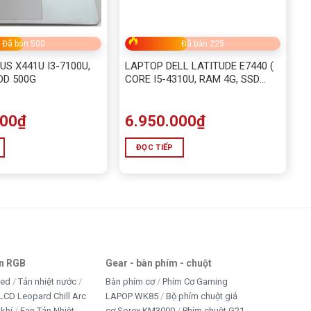
Đã bán 500
Đã bán 225
S X441U I3-7100U,
LAPTOP DELL LATITUDE E7440 (
DD 500G
CORE I5-4310U, RAM 4G, SSD
128G)
000
₫
6.950.000
₫
ĐỌC TIẾP
an RGB
Gear - bàn phím - chuột
led
Tản nhiệt nước
Bàn phím cơ
Phím Cơ Gaming
LCD Leopard Chill Arc
LAPOP WK85
Bộ phím chuột giả
 khí
Fan Tản Nhiệt
cơ Sorex KM3000
Phím chuột G21