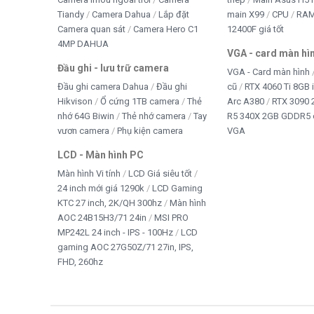
Tiandy
Camera Dahua
Lắp đặt
main X99
CPU
RA
Camera quan sát
Camera Hero C1
12400F giá tốt
4MP DAHUA
VGA - card màn hì
Đầu ghi - lưu trữ camera
VGA - Card màn hình
Đầu ghi camera Dahua
Đầu ghi
cũ
RTX 4060 Ti 8GB 
Hikvison
Ổ cứng 1TB camera
Thẻ
Arc A380
RTX 3090 
nhớ 64G Biwin
Thẻ nhớ camera
Tay
R5 340X 2GB GDDR5 
vươn camera
Phụ kiện camera
VGA
LCD - Màn hình PC
Màn hình Vi tính
LCD Giá siêu tốt
24 inch mới giá 1290k
LCD Gaming
KTC 27 inch, 2K/QH 300hz
Màn hình
AOC 24B15H3/71 24in
MSI PRO
MP242L 24 inch - IPS - 100Hz
LCD
gaming AOC 27G50Z/71 27in, IPS,
FHD, 260hz