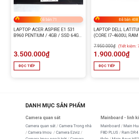
Đã bán 71
Đã bán 408
LAPTOP ACER ASPIRE E1 531
LAPTOP DELL LATITU
B960 PENTIUM / 4GB / SSD 64GB
(CORE I7-4600U, RAM
/ HDD 60GB
120G )
7.950.000
₫
(
Tiết kiệm:
3.500.000
₫
1.900.000
₫
ĐỌC TIẾP
ĐỌC TIẾP
DANH MỤC SẢN PHẨM
Camera quan sát
Mainboard - linh k
Camera quan sát
Camera Trong nhà
Mainboard
Main Hu
Camera Imou
Camera Ezviz
F8D PLUS
Ram DR4 
Camera Imou ngoài trời
Camera
thép
Main Asus H5