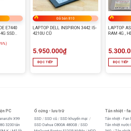
Đã bán 810
DE E7440
LAPTOP DELL INSPIRON 3442 I5-
LAPTOP ASU
 4G SSD
4210U CŨ
RAM 4G , H
76%)
5.950.000
₫
5.300.
ĐỌC TIẾP
ĐỌC TIẾP
iện PC
Ổ cứng - lưu trữ
Tản nhiệt - f
ananzhi X99
SSD
SSD cũ
SSD khuyến mại
Tản nhiệt - Fan 
8G 3200 tản
SSD Dahua C800A 480GB
SSD
Tản nhiệt nước 
10M-K
Mã lỗi
McQuest Raptor 512GB NVMe
HDD
360
Tản nhiệt