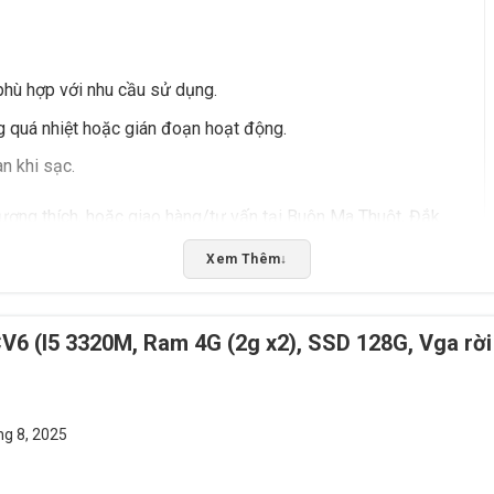
phù hợp với nhu cầu sử dụng.
g quá nhiệt hoặc gián đoạn hoạt động.
n khi sạc.
ương thích, hoặc giao hàng/tư vấn tại Buôn Ma Thuột, Đắk
Xem Thêm
↓
Rate this product
6 (I5 3320M, Ram 4G (2g x2), SSD 128G, Vga rời
Bấm 5 sao để ủng hộ shop
ng 8, 2025