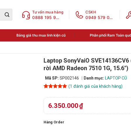
Tư vấn mua hàng
CSKH
0888 195 969
0949 579 078
Bảng giá thu mua linh kiện cũ
Phân phối Ram Toàn qu
Laptop SonyVaiO SVE14136CV6 (
rời AMD Radeon 7510 1G, 15.6″)
Mã SP:
SP002146
Danh mục:
LAPTOP CŨ
(
1
đánh giá của khách hàng)
5
1
trên 5
dựa trên
đánh giá
6.350.000
₫
Hàng Order