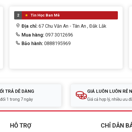
2
Tin Học Ban Mê
Địa chỉ:
67 Chu Văn An - Tân An , Đắk Lắk
Mua hàng:
097 3012696
Bảo hành:
0888195969
ỔI TRẢ DỄ DÀNG
GIÁ LUÔN LUÔN RẺ 
 đổi 1 trong 7 ngày
Giá cả hợp lý, nhiều ưu đã
HỖ TRỢ
CHỈ DẪN B