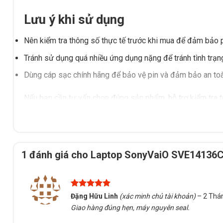
Lưu ý khi sử dụng
Nên kiểm tra thông số thực tế trước khi mua để đảm bảo 
Tránh sử dụng quá nhiều ứng dụng nặng để tránh tình trạn
Dùng cáp sạc chính hãng để bảo vệ pin và đảm bảo an toà
Nếu bạn cần tư vấn chọn đúng sản phẩm, hỗ trợ kiểm tra t
Lắk, vui lòng liên hệ Tấn Phát AD để được hỗ trợ tận tình.
1 đánh giá cho
Laptop SonyVaiO SVE14136CV
Được xếp
Đặng Hữu Linh
(xác minh chủ tài khoản)
–
2 Thá
hạng
5
5
Giao hàng đúng hẹn, máy nguyên seal.
sao