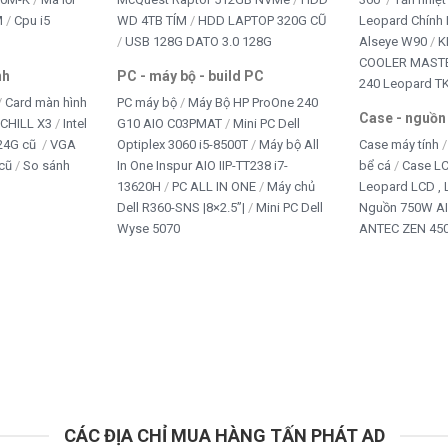
M
Cpu i5
WD 4TB TÍM
HDD LAPTOP 320G CŨ
Leopard Chính
USB 128G DATO 3.0 128G
Alseye W90
K
COOLER MASTE
nh
PC - máy bộ - build PC
240 Leopard T
Card màn hình
PC máy bộ
Máy Bộ HP ProOne 240
Case - nguồn
iCHILL X3
Intel
G10 AIO C03PMAT
Mini PC Dell
24G cũ
VGA
Optiplex 3060 i5-8500T
Máy bộ All
Case máy tính
cũ
So sánh
In One Inspur AIO IIP-TT238 i7-
bể cá
Case L
13620H
PC ALL IN ONE
Máy chủ
Leopard LCD ,
Dell R360-SNS |8×2.5”|
Mini PC Dell
Nguồn 750W A
Wyse 5070
ANTEC ZEN 450
CÁC ĐỊA CHỈ MUA HÀNG TẤN PHÁT AD