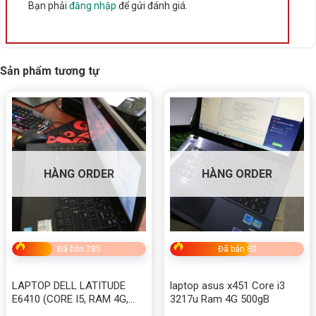
Bạn phải
đăng nhập
để gửi đánh giá.
Sản phẩm tương tự
HÀNG ORDER
HÀNG ORDER
Đã bán 285
Đã bán 80
LAPTOP DELL LATITUDE
laptop asus x451 Core i3
E6410 (CORE I5, RAM 4G,
3217u Ram 4G 500gB
HDD 320G)