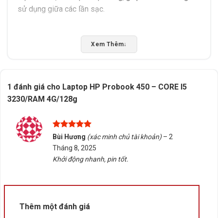
sử dụng giữa các lần sạc.
Nếu bạn đang tìm kiếm thiết bị phù hợp với nhu cầu sử
dụng cơ bản, Laptop HP Probook 450 là lựa chọn
Xem Thêm
↓
đáng cân nhắc. Tấn Phát AD sẵn sàng tư vấn chọn
đúng sản phẩm, hỗ trợ kiểm tra tương thích và giao
hàng/tư vấn tại Buôn Ma Thuột, Đắk Lắk. Liên hệ để
1 đánh giá cho
Laptop HP Probook 450 – CORE I5
được hỗ trợ chi tiết.
3230/RAM 4G/128g
Rate this product
Được xếp
Bấm 5 sao để ủng hộ shop
Bùi Hương
(xác minh chủ tài khoản)
–
2
hạng
5
5
Tháng 8, 2025
sao
Khởi động nhanh, pin tốt.
Thông số kỹ thuật
Xuất xứ
Trung Quốc
Thêm một đánh giá