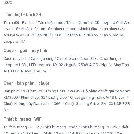
5070
Tản nhiệt - fan RGB
Tản nhiệt - Fan led
Tản nhiệt nước
Tản nhiệt nước LCD Leopard Chill Arc
360
Tản nhiệt khí
Fan Tản Nhiệt Leopard Chính Hãng
Tản nhiệt CPU
Alseye W90
KEO TẢN NHIỆT COOLER MASTER PRO V2
Tản Nước 240
Leopard TK1
Case - nguồn máy tính
Case máy tính
Case gaming
Case bể cá
Case LCD
Case Jungle
Leopard LCD , LED Leopard AX-02
Nguồn 750W AIGO
Nguồn Máy Tính
ANTEC ZEN 450 EC 450w
Gear - bàn phím - chuột
Bàn phím cơ
Phím Cơ Gaming LAPOP WK85
Bộ phím chuột giả cơ Sorex
KM3000
Phím chuột G21 LED giả cơ
Chuột gaming inphic W1S black
Chuột không dây Dare-U Lm106G
Chuột Gaming G-Net GM103 USB RGB
Đen
Thiết bị mạng - WiFi
Thiết bị mạng
Ruijie
Thiết bị mạng Tenda
Thiết bị mạng Tp-Link
Phát
4G Tenda 4G05 dùng SIM 4G
Switch PoE 8 Cổng Tenda S110PC
Cáp