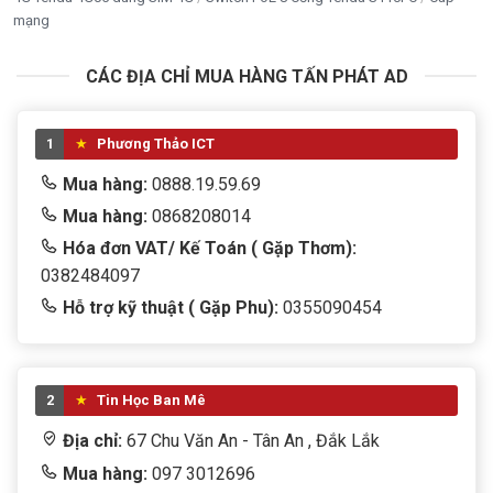
mạng
CÁC ĐỊA CHỈ MUA HÀNG TẤN PHÁT AD
1
Phương Thảo ICT
Mua hàng:
0888.19.59.69
Mua hàng:
0868208014
Hóa đơn VAT/ Kế Toán ( Gặp Thơm):
0382484097
Hỗ trợ kỹ thuật ( Gặp Phu):
0355090454
2
Tin Học Ban Mê
Địa chỉ:
67 Chu Văn An - Tân An , Đắk Lắk
Mua hàng:
097 3012696