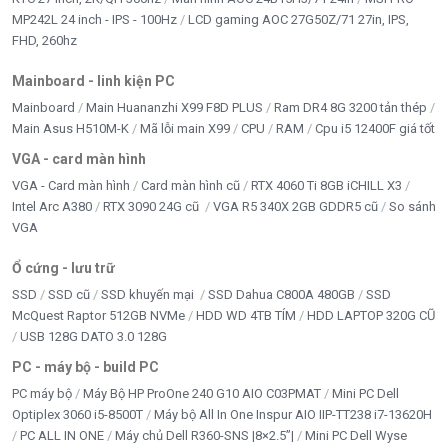
MP242L 24 inch - IPS - 100Hz
LCD gaming AOC 27G50Z/71 27in, IPS,
FHD, 260hz
Mainboard - linh kiện PC
Mainboard
Main Huananzhi X99 F8D PLUS
Ram DR4 8G 3200 tản thép
Main Asus H510M-K
Mã lỗi main X99
CPU
RAM
Cpu i5 12400F giá tốt
VGA - card màn hình
VGA - Card màn hình
Card màn hình cũ
RTX 4060 Ti 8GB iCHILL X3
Intel Arc A380
RTX 3090 24G cũ
VGA R5 340X 2GB GDDR5 cũ
So sánh
VGA
Ổ cứng - lưu trữ
SSD
SSD cũ
SSD khuyến mại
SSD Dahua C800A 480GB
SSD
McQuest Raptor 512GB NVMe
HDD WD 4TB TÍM
HDD LAPTOP 320G CŨ
USB 128G DATO 3.0 128G
PC - máy bộ - build PC
PC máy bộ
Máy Bộ HP ProOne 240 G10 AIO C03PMAT
Mini PC Dell
Optiplex 3060 i5-8500T
Máy bộ All In One Inspur AIO IIP-TT238 i7-13620H
PC ALL IN ONE
Máy chủ Dell R360-SNS |8×2.5”|
Mini PC Dell Wyse