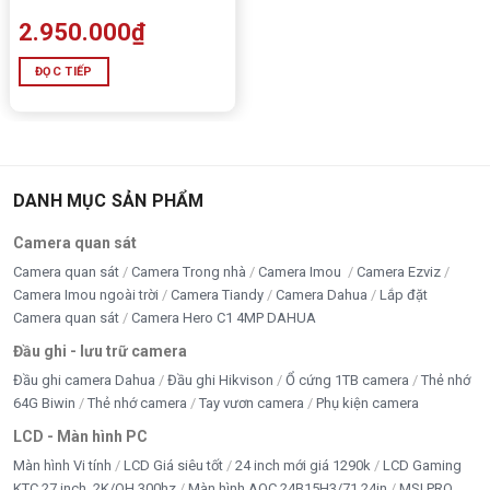
2.950.000
₫
ĐỌC TIẾP
DANH MỤC SẢN PHẨM
Camera quan sát
Camera quan sát
Camera Trong nhà
Camera Imou
Camera Ezviz
Camera Imou ngoài trời
Camera Tiandy
Camera Dahua
Lắp đặt
Camera quan sát
Camera Hero C1 4MP DAHUA
Đầu ghi - lưu trữ camera
Đầu ghi camera Dahua
Đầu ghi Hikvison
Ổ cứng 1TB camera
Thẻ nhớ
64G Biwin
Thẻ nhớ camera
Tay vươn camera
Phụ kiện camera
LCD - Màn hình PC
Màn hình Vi tính
LCD Giá siêu tốt
24 inch mới giá 1290k
LCD Gaming
KTC 27 inch, 2K/QH 300hz
Màn hình AOC 24B15H3/71 24in
MSI PRO