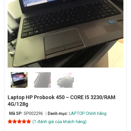
Laptop HP Probook 450 – CORE I5 3230/RAM
4G/128g
Mã SP:
SP002296
Danh mục:
LAPTOP Chính hãng
(
1
đánh giá của khách hàng)
5
1
trên 5