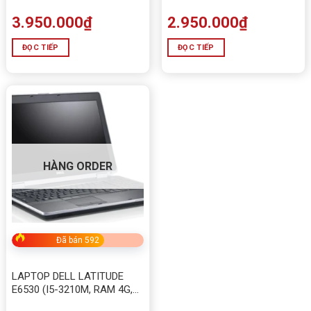
3.950.000
₫
2.950.000
₫
ĐỌC TIẾP
ĐỌC TIẾP
HÀNG ORDER
Đã bán 592
LAPTOP DELL LATITUDE
E6530 (I5-3210M, RAM 4G,
HDD 320G)