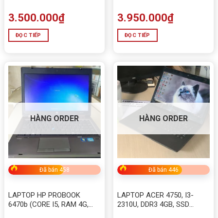
3.500.000
₫
3.950.000
₫
ĐỌC TIẾP
ĐỌC TIẾP
HÀNG ORDER
HÀNG ORDER
Đã bán 458
Đã bán 446
LAPTOP HP PROBOOK
LAPTOP ACER 4750, I3-
6470b (CORE I5, RAM 4G,
2310U, DDR3 4GB, SSD
HDD 320G)
120GB