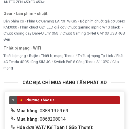
ANTEC ZEN 450 EC 450w
Gear - bàn phím - chuột
Bàn phím cơ
Phím Cơ Gaming LAPOP WK85
Bộ phím chuột giả cơ Sorex
KM3000
Phím chuột G21 LED giả cơ
Chuột gaming inphic W1S black
Chuột không dây Dare-U Lm106G
Chuột Gaming G-Net GM103 USB RGB
Đen
Thiết bị mạng - WiFi
Thiết bị mạng
Ruijie
Thiết bị mạng Tenda
Thiết bị mạng Tp-Link
Phát
4G Tenda 4G05 dùng SIM 4G
Switch PoE 8 Cổng Tenda S110PC
Cáp
mạng
CÁC ĐỊA CHỈ MUA HÀNG TẤN PHÁT AD
1
Phương Thảo ICT
Mua hàng:
0888.19.59.69
Mua hàng:
0868208014
Hóa đơn VAT/ Kế Toán ( Gặp Thơm):