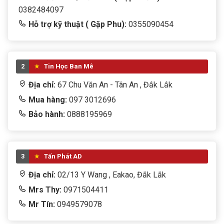
0382484097
Hỗ trợ kỹ thuật ( Gặp Phu):
0355090454
2
Tin Học Ban Mê
Địa chỉ:
67 Chu Văn An - Tân An , Đắk Lắk
Mua hàng:
097 3012696
Bảo hành:
0888195969
3
Tấn Phát AD
Địa chỉ:
02/13 Y Wang , Eakao, Đắk Lắk
Mrs Thy:
0971504411
Mr Tín:
0949579078