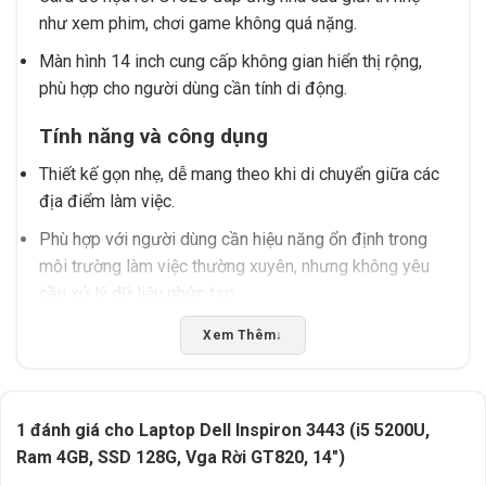
như xem phim, chơi game không quá nặng.
Màn hình 14 inch cung cấp không gian hiển thị rộng,
phù hợp cho người dùng cần tính di động.
Tính năng và công dụng
Thiết kế gọn nhẹ, dễ mang theo khi di chuyển giữa các
địa điểm làm việc.
Phù hợp với người dùng cần hiệu năng ổn định trong
môi trường làm việc thường xuyên, nhưng không yêu
cầu xử lý dữ liệu phức tạp.
Nên kiểm tra thông số thực tế trước khi mua để đảm
Xem Thêm
↓
bảo thiết bị tương thích với các phần mềm hoặc ứng
dụng cụ thể.
1 đánh giá cho
Laptop Dell Inspiron 3443 (i5 5200U,
Đối tượng sử dụng
Ram 4GB, SSD 128G, Vga Rời GT820, 14″)
Lý tưởng cho sinh viên, nhân viên văn phòng hoặc