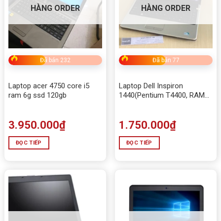
HÀNG ORDER
HÀNG ORDER
Đã bán 232
Đã bán 77
Laptop acer 4750 core i5
Laptop Dell Inspiron
ram 6g ssd 120gb
1440(Pentium T4400, RAM
4GB, HDD 320GB, 14.0 inch)
3.950.000
₫
1.750.000
₫
ĐỌC TIẾP
ĐỌC TIẾP