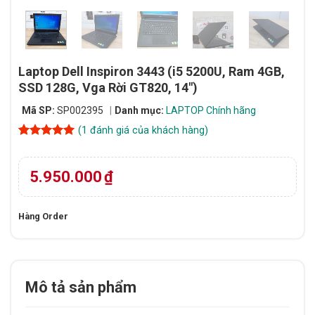
Laptop Dell Inspiron 3443 (i5 5200U, Ram 4GB,
SSD 128G, Vga Rời GT820, 14″)
Mã SP:
SP002395
Danh mục:
LAPTOP Chính hãng
(
1
đánh giá của khách hàng)
5
1
trên 5
dựa trên
đánh giá
5.950.000
₫
Hàng Order
Mô tả sản phẩm