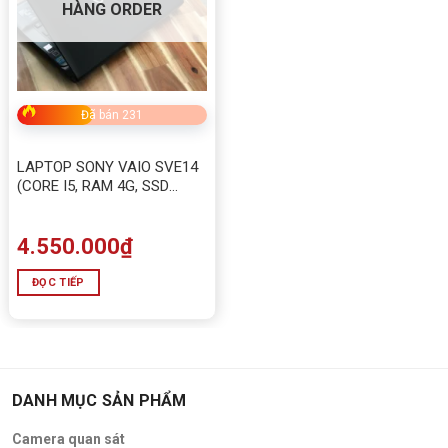
HÀNG ORDER
Đã bán 231
LAPTOP SONY VAIO SVE14
(CORE I5, RAM 4G, SSD
120G, HDD 500G, VGA RỜI)
Chuyên Game và Đồ họa
4.550.000
₫
ĐỌC TIẾP
DANH MỤC SẢN PHẨM
Camera quan sát