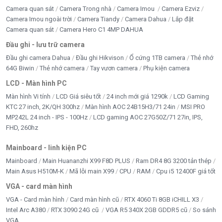
Camera quan sát
Camera Trong nhà
Camera Imou
Camera Ezviz
Camera Imou ngoài trời
Camera Tiandy
Camera Dahua
Lắp đặt
Camera quan sát
Camera Hero C1 4MP DAHUA
Đầu ghi - lưu trữ camera
Đầu ghi camera Dahua
Đầu ghi Hikvison
Ổ cứng 1TB camera
Thẻ nhớ
64G Biwin
Thẻ nhớ camera
Tay vươn camera
Phụ kiện camera
LCD - Màn hình PC
Màn hình Vi tính
LCD Giá siêu tốt
24 inch mới giá 1290k
LCD Gaming
KTC 27 inch, 2K/QH 300hz
Màn hình AOC 24B15H3/71 24in
MSI PRO
MP242L 24 inch - IPS - 100Hz
LCD gaming AOC 27G50Z/71 27in, IPS,
FHD, 260hz
Mainboard - linh kiện PC
Mainboard
Main Huananzhi X99 F8D PLUS
Ram DR4 8G 3200 tản thép
Main Asus H510M-K
Mã lỗi main X99
CPU
RAM
Cpu i5 12400F giá tốt
VGA - card màn hình
VGA - Card màn hình
Card màn hình cũ
RTX 4060 Ti 8GB iCHILL X3
Intel Arc A380
RTX 3090 24G cũ
VGA R5 340X 2GB GDDR5 cũ
So sánh
VGA