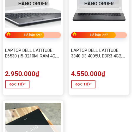
HÀNG ORDER
HÀNG ORDER
Đã bán 592
Đã bán 222
LAPTOP DELL LATITUDE
LAPTOP DELL LATITUDE
E6530 (I5-3210M, RAM 4G,
3340 (I3 4005U, DDR3 4GB,
HDD 320G)
HDD 500GB)
2.950.000
₫
4.550.000
₫
ĐỌC TIẾP
ĐỌC TIẾP