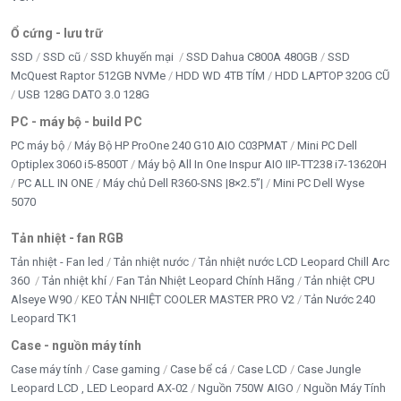
Ổ cứng - lưu trữ
SSD
SSD cũ
SSD khuyến mại
SSD Dahua C800A 480GB
SSD
McQuest Raptor 512GB NVMe
HDD WD 4TB TÍM
HDD LAPTOP 320G CŨ
USB 128G DATO 3.0 128G
PC - máy bộ - build PC
PC máy bộ
Máy Bộ HP ProOne 240 G10 AIO C03PMAT
Mini PC Dell
Optiplex 3060 i5-8500T
Máy bộ All In One Inspur AIO IIP-TT238 i7-13620H
PC ALL IN ONE
Máy chủ Dell R360-SNS |8×2.5”|
Mini PC Dell Wyse
5070
Tản nhiệt - fan RGB
Tản nhiệt - Fan led
Tản nhiệt nước
Tản nhiệt nước LCD Leopard Chill Arc
360
Tản nhiệt khí
Fan Tản Nhiệt Leopard Chính Hãng
Tản nhiệt CPU
Alseye W90
KEO TẢN NHIỆT COOLER MASTER PRO V2
Tản Nước 240
Leopard TK1
Case - nguồn máy tính
Case máy tính
Case gaming
Case bể cá
Case LCD
Case Jungle
Leopard LCD , LED Leopard AX-02
Nguồn 750W AIGO
Nguồn Máy Tính