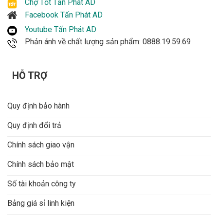
Chợ Tốt Tấn Phát AD
Facebook Tấn Phát AD
Màu sắc
Intel Ice Blue
Youtube Tấn Phát AD
Tình trạng
Mới 100% – Chính hãng
Phản ánh về chất lượng sản phẩm: 0888.19.59.69
Hóa đơn
Full VAT
HỖ TRỢ
Xuất xứ
Trung Quốc
Quy định bảo hành
Quy định đổi trả
Chính sách giao vận
Chính sách bảo mật
Số tài khoản công ty
Bảng giá sỉ linh kiện