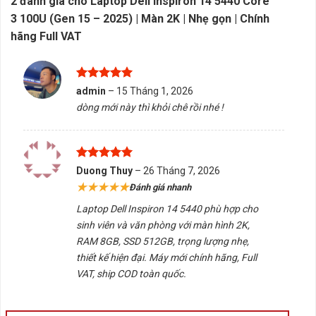
2 đánh giá cho
Laptop Dell Inspiron 14 5440 Core™
📞 Hỗ trợ kỹ thuật & tư vấn:
0888 195 969
3 100U (Gen 15 – 2025) | Màn 2K | Nhẹ gọn | Chính
hãng Full VAT
Được xếp
admin
–
15 Tháng 1, 2026
hạng
5
5
dòng mới này thì khỏi chê rồi nhé !
sao
Được xếp
Duong Thuy
–
26 Tháng 7, 2026
hạng
5
5
★★★★★
Đánh giá nhanh
sao
Laptop Dell Inspiron 14 5440 phù hợp cho
sinh viên và văn phòng với màn hình 2K,
RAM 8GB, SSD 512GB, trọng lượng nhẹ,
thiết kế hiện đại. Máy mới chính hãng, Full
VAT, ship COD toàn quốc.