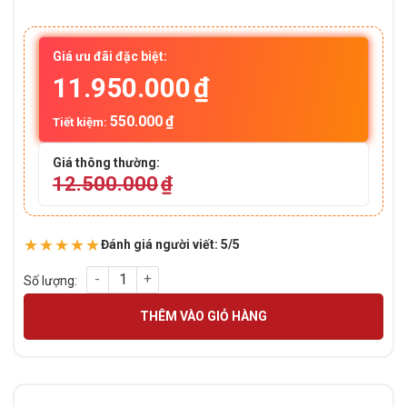
5
2
trên 5
dựa trên
đánh giá
Giá ưu đãi đặc biệt:
11.950.000
₫
550.000
₫
Tiết kiệm:
Giá thông thường:
12.500.000
₫
★★★★★
Đánh giá người viết: 5/5
Laptop Dell Inspiron 14 5440 Core™ 3 100U (Gen 15 – 2025) | 
THÊM VÀO GIỎ HÀNG