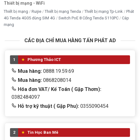
Tránh che khe tản nhiệt
Thiết bị mạng - WiFi
Thiết bị mạng
Ruijie
Thiết bị mạng Tenda
Thiết bị mạng Tp-Link
Phát
Không để máy nơi ẩm ướt
4G Tenda 4G05 dùng SIM 4G
Switch PoE 8 Cổng Tenda S110PC
Cáp
mạng
Sạc pin đúng adapter đi kèm
CÁC ĐỊA CHỈ MUA HÀNG TẤN PHÁT AD
Hỏi đáp nhanh về Laptop Dell Inspiron 14
5440
1
Phương Thảo ICT
Laptop Dell Inspiron 14 5440 có phải đời mới nhất
Mua hàng:
0888.19.59.69
không?
Mua hàng:
0868208014
→ Có. Đây là
thế hệ 15 – năm 2025
.
Hóa đơn VAT/ Kế Toán ( Gặp Thơm):
0382484097
Màn hình 2K có khác gì so với Full HD?
Hỗ trợ kỹ thuật ( Gặp Phu):
0355090454
→ Hình ảnh sắc nét hơn, hiển thị nhiều nội dung hơn,
làm việc đỡ mỏi mắt.
Máy có phù hợp cho sinh viên không?
2
Tin Học Ban Mê
→ Rất phù hợp: gọn nhẹ, pin ổn, cấu hình đủ dùng học