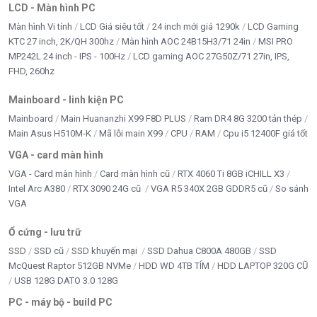
Nhân viên văn phòng, kế toán, bán hàng
LCD - Màn hình PC
Màn hình Vi tính
LCD Giá siêu tốt
24 inch mới giá 1290k
LCD Gaming
Sinh viên học tập, học online, làm bài tập
KTC 27 inch, 2K/QH 300hz
Màn hình AOC 24B15H3/71 24in
MSI PRO
MP242L 24 inch - IPS - 100Hz
LCD gaming AOC 27G50Z/71 27in, IPS,
Người cần laptop gọn nhẹ, màn hình đẹp để làm việc
FHD, 260hz
lâu
Mainboard - linh kiện PC
Shop, cửa hàng cần máy ổn định, bền bỉ
Mainboard
Main Huananzhi X99 F8D PLUS
Ram DR4 8G 3200 tản thép
Main Asus H510M-K
Mã lỗi main X99
CPU
RAM
Cpu i5 12400F giá tốt
Người dùng cần laptop
chính hãng, Full VAT
VGA - card màn hình
VGA - Card màn hình
Card màn hình cũ
RTX 4060 Ti 8GB iCHILL X3
Hướng dẫn sử dụng Laptop Dell Inspiron
Intel Arc A380
RTX 3090 24G cũ
VGA R5 340X 2GB GDDR5 cũ
So sánh
VGA
14 5440 (cơ bản)
Bước 1: Khởi động lần đầu
Ổ cứng - lưu trữ
SSD
SSD cũ
SSD khuyến mại
SSD Dahua C800A 480GB
SSD
Cắm sạc chính hãng đi kèm
McQuest Raptor 512GB NVMe
HDD WD 4TB TÍM
HDD LAPTOP 320G CŨ
USB 128G DATO 3.0 128G
Nhấn nút nguồn và chờ máy khởi động
PC - máy bộ - build PC