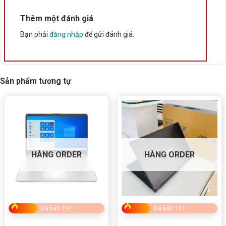
Thêm một đánh giá
Bạn phải
đăng nhập
để gửi đánh giá.
Sản phẩm tương tự
Thông số kỹ thuật Laptop Dell Inspiron 14
5440
THÔNG SỐ
CHI TIẾT
Dòng máy
Dell Inspiron 14 5440
HÀNG ORDER
HÀNG ORDER
Thế hệ
Gen 15 – 2025
Vi xử lý
Intel Core™ 3 100U
RAM
8GB
Ổ cứng
512GB SSD NVMe
Đã bán 197
Đã bán 131
Màn hình
14.0 inch