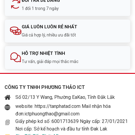
ĐỔI TRẢ DỄ DÀNG
Thông số
Chi tiết
1 đổi 1 trong 7 ngày
Dòng máy
Dell Inspiron 14 5440
GIÁ LUÔN LUÔN RẺ NHẤT
Thế hệ
Gen 15 – 2025
Giá cả hợp lý, nhiều ưu đãi tốt
Vi xử lý
Intel Core™ 3 100U
HỖ TRỢ NHIỆT TÌNH
RAM
8GB
Tư vấn, giải đáp mọi thắc mắc
Ổ cứng
512GB SSD NVMe
CÔNG TY TNHH PHƯƠNG THẢO ICT
Màn hình
14.0 inch
Số 02/13 Y Wang, Phường EaKao, Tỉnh Đắk Lắk
Độ phân giải
2K – 1920 x 1200
website: https://tanphatad.com Mail nhận hóa
đơn:ictphuongthao@gmail.com
Tỉ lệ màn hình
16:10
Giấy phép kd số :6001713639 Ngày cấp: 27/01/2021
Nơi cấp: Sở kế hoạch và đầu tư tỉnh Đak Lak
Card đồ họa
Intel Graphics