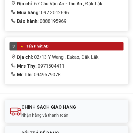
Địa chỉ:
67 Chu Văn An - Tân An , Đắk Lắk
tập – văn phòng.
Mua hàng:
097 3012696
Laptop có sẵn Windows không?
Bảo hành:
0888195969
→ Có thể hỗ trợ cài Windows & phần mềm cơ bản khi
mua tại Tấn Phát AD.
Mua Laptop Dell Inspiron 14 5440 ở đâu uy tín?
3
Tấn Phát AD
→
Tấn Phát AD – 02/13 Y Wang, TP. Buôn Ma
Địa chỉ:
02/13 Y Wang , Eakao, Đắk Lắk
Thuột, Đắk Lắk. Ship COD toàn quốc – Hotline
Mrs Thy:
0971504411
0888 195 969
Mr Tín:
0949579078
5/5 - (1 bình chọn)
Bấm 5 sao để ủng hộ shop
CHÍNH SÁCH GIAO HÀNG
Nhận hàng và thanh toán
Thông số kỹ thuật