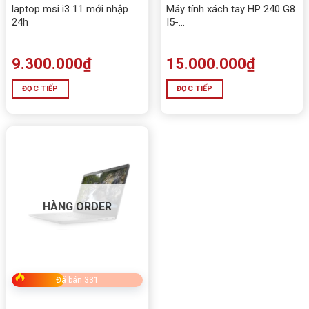
laptop msi i3 11 mới nhập
Máy tính xách tay HP 240 G8
24h
I5-
1135G7/8GB/256GSSD/W11/6
9.300.000
₫
15.000.000
₫
ĐỌC TIẾP
ĐỌC TIẾP
HÀNG ORDER
Laptop Dell Inspiron 14 5440 tại Công Ty Tấn Phát AD
Đã bán 331