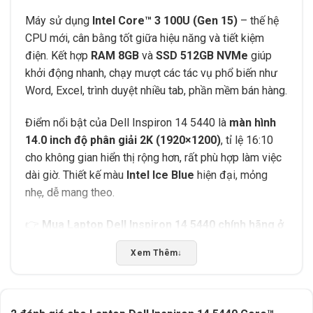
Máy sử dụng
Intel Core™ 3 100U (Gen 15)
– thế hệ
CPU mới, cân bằng tốt giữa hiệu năng và tiết kiệm
điện. Kết hợp
RAM 8GB
và
SSD 512GB NVMe
giúp
khởi động nhanh, chạy mượt các tác vụ phổ biến như
Word, Excel, trình duyệt nhiều tab, phần mềm bán hàng.
Điểm nổi bật của Dell Inspiron 14 5440 là
màn hình
14.0 inch độ phân giải 2K (1920×1200)
, tỉ lệ 16:10
cho không gian hiển thị rộng hơn, rất phù hợp làm việc
dài giờ. Thiết kế màu
Intel Ice Blue
hiện đại, mỏng
nhẹ, dễ mang theo.
👉
Mua Laptop Dell Inspiron 14 5440 chính hãng ở
đâu?
Xem Thêm
↓
Tấn Phát AD
– Địa chỉ:
02/13 Y Wang, TP. Buôn Ma
Thuột, Tỉnh Đắk Lắk
✔️ Mới 100% – Chính hãng –
Full VAT
✔️
Ship COD toàn quốc