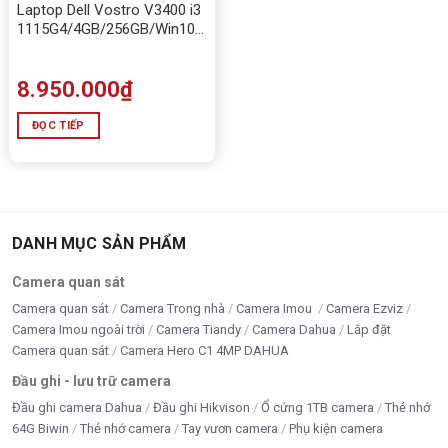
Laptop Dell Vostro V3400 i3
1115G4/4GB/256GB/Win10
màn 14in
8.950.000
₫
ĐỌC TIẾP
DANH MỤC SẢN PHẨM
Camera quan sát
Tấn Phát AD luôn sẵn số lượng Laptop Dell Inspiron 14
Camera quan sát
Camera Trong nhà
Camera Imou
Camera Ezviz
5440 tại kho
Camera Imou ngoài trời
Camera Tiandy
Camera Dahua
Lắp đặt
Camera quan sát
Camera Hero C1 4MP DAHUA
Đầu ghi - lưu trữ camera
Laptop Dell Inspiron 14 5440 phù hợp
Đầu ghi camera Dahua
Đầu ghi Hikvison
Ổ cứng 1TB camera
Thẻ nhớ
dùng cho ai?
64G Biwin
Thẻ nhớ camera
Tay vươn camera
Phụ kiện camera