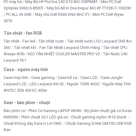
Bước 2: Thiết lập Windows
PC máy bộ
Máy Bộ HP ProOne 240 G10 AIO C03PMAT
Mini PC Dell
Optiplex 3060 i5-8500T
Máy bộ All In One Inspur AIO IIP-TT238 i7-13620H
Chọn ngôn ngữ, múi giờ
PC ALL IN ONE
Máy chủ Dell R360-SNS |8×2.5”|
Mini PC Dell Wyse
5070
Kết nối WiFi
Tản nhiệt - fan RGB
Đăng nhập tài khoản Microsoft (hoặc bỏ qua nếu cần)
Tản nhiệt - Fan led
Tản nhiệt nước
Tản nhiệt nước LCD Leopard Chill Arc
360
Tản nhiệt khí
Fan Tản Nhiệt Leopard Chính Hãng
Tản nhiệt CPU
Bước 3: Kiểm tra phần cứng
Alseye W90
KEO TẢN NHIỆT COOLER MASTER PRO V2
Tản Nước 240
Leopard TK1
Kiểm tra RAM, SSD trong
This PC
Case - nguồn máy tính
Kiểm tra màn hình, bàn phím, touchpad
Case máy tính
Case gaming
Case bể cá
Case LCD
Case Jungle
Leopard LCD , LED Leopard AX-02
Nguồn 750W AIGO
Nguồn Máy Tính
Bước 4: Cài phần mềm cần thiết
ANTEC ZEN 450 EC 450w
Office, trình duyệt Chrome/Edge
Gear - bàn phím - chuột
Bàn phím cơ
Phím Cơ Gaming LAPOP WK85
Bộ phím chuột giả cơ Sorex
Phần mềm học tập, bán hàng, kế toán (nếu có)
KM3000
Phím chuột G21 LED giả cơ
Chuột gaming inphic W1S black
Chuột không dây Dare-U Lm106G
Chuột Gaming G-Net GM103 USB RGB
Bước 5: Sử dụng & bảo quản
Đen