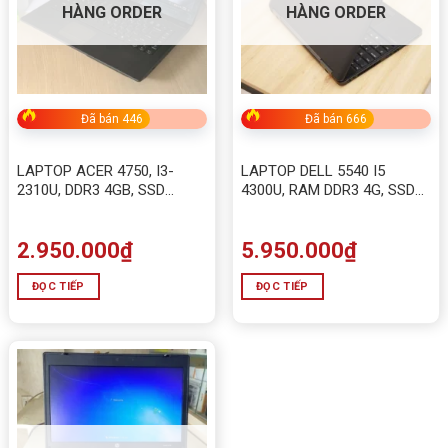
HÀNG ORDER
HÀNG ORDER
Đã bán 446
Đã bán 666
LAPTOP ACER 4750, I3-
LAPTOP DELL 5540 I5
2310U, DDR3 4GB, SSD
4300U, RAM DDR3 4G, SSD
120GB
128G Màn hình 15.6
2.950.000
₫
5.950.000
₫
ĐỌC TIẾP
ĐỌC TIẾP