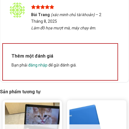
trợ kiểm tra tương thích và nhận báo giá nhanh chóng.
Được xếp
Bùi Trang
(xác minh chủ tài khoản)
–
2
Rate this product
hạng
5
5
Tháng 8, 2025
sao
Làm đồ họa mượt mà, máy chạy êm.
Bấm 5 sao để ủng hộ shop
Thông số kỹ thuật
Thêm một đánh giá
Bạn phải
đăng nhập
để gửi đánh giá.
Xuất xứ
Trung Quốc
Sản phẩm tương tự