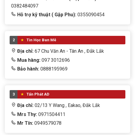
0382484097
Hỗ trợ kỹ thuật ( Gặp Phu):
0355090454
2
Tin Học Ban Mê
Địa chỉ:
67 Chu Văn An - Tân An , Đắk Lắk
Mua hàng:
097 3012696
Bảo hành:
0888195969
3
Tấn Phát AD
Địa chỉ:
02/13 Y Wang , Eakao, Đắk Lắk
Mrs Thy:
0971504411
Mr Tín:
0949579078