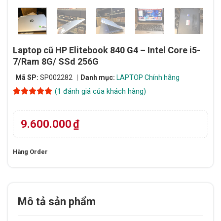
Laptop cũ HP Elitebook 840 G4 – Intel Core i5-
7/Ram 8G/ SSd 256G
Mã SP:
SP002282
Danh mục:
LAPTOP Chính hãng
(
1
đánh giá của khách hàng)
5
1
trên 5
dựa trên
đánh giá
9.600.000
₫
Hàng Order
Mô tả sản phẩm