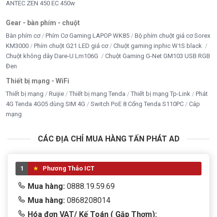
ANTEC ZEN 450 EC 450w
Gear - bàn phím - chuột
Bàn phím cơ
Phím Cơ Gaming LAPOP WK85
Bộ phím chuột giả cơ Sorex
KM3000
Phím chuột G21 LED giả cơ
Chuột gaming inphic W1S black
Chuột không dây Dare-U Lm106G
Chuột Gaming G-Net GM103 USB RGB
Đen
Thiết bị mạng - WiFi
Thiết bị mạng
Ruijie
Thiết bị mạng Tenda
Thiết bị mạng Tp-Link
Phát
4G Tenda 4G05 dùng SIM 4G
Switch PoE 8 Cổng Tenda S110PC
Cáp
mạng
CÁC ĐỊA CHỈ MUA HÀNG TẤN PHÁT AD
1
Phương Thảo ICT
Mua hàng:
0888.19.59.69
Mua hàng:
0868208014
Hóa đơn VAT/ Kế Toán ( Gặp Thơm):