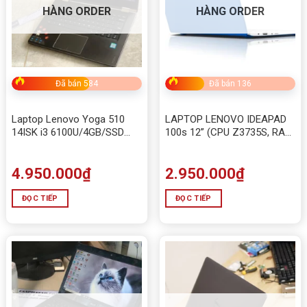
HÀNG ORDER
HÀNG ORDER
Đã bán 584
Đã bán 136
Laptop Lenovo Yoga 510
LAPTOP LENOVO IDEAPAD
14ISK i3 6100U/4GB/SSD
100s 12” (CPU Z3735S, RAM
240/Win10
2GB, HDD 32G)
4.950.000
₫
2.950.000
₫
ĐỌC TIẾP
ĐỌC TIẾP