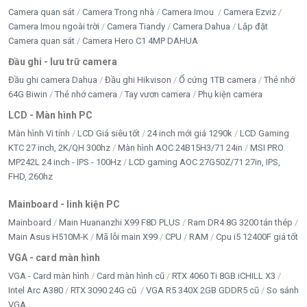
Camera quan sát
Camera Trong nhà
Camera Imou
Camera Ezviz
Camera Imou ngoài trời
Camera Tiandy
Camera Dahua
Lắp đặt
Camera quan sát
Camera Hero C1 4MP DAHUA
Đầu ghi - lưu trữ camera
Đầu ghi camera Dahua
Đầu ghi Hikvison
Ổ cứng 1TB camera
Thẻ nhớ
64G Biwin
Thẻ nhớ camera
Tay vươn camera
Phụ kiện camera
LCD - Màn hình PC
Màn hình Vi tính
LCD Giá siêu tốt
24 inch mới giá 1290k
LCD Gaming
KTC 27 inch, 2K/QH 300hz
Màn hình AOC 24B15H3/71 24in
MSI PRO
MP242L 24 inch - IPS - 100Hz
LCD gaming AOC 27G50Z/71 27in, IPS,
FHD, 260hz
Mainboard - linh kiện PC
Mainboard
Main Huananzhi X99 F8D PLUS
Ram DR4 8G 3200 tản thép
Main Asus H510M-K
Mã lỗi main X99
CPU
RAM
Cpu i5 12400F giá tốt
VGA - card màn hình
VGA - Card màn hình
Card màn hình cũ
RTX 4060 Ti 8GB iCHILL X3
Intel Arc A380
RTX 3090 24G cũ
VGA R5 340X 2GB GDDR5 cũ
So sánh
VGA