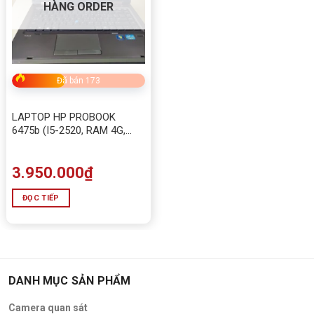
HÀNG ORDER
Đã bán 173
LAPTOP HP PROBOOK
6475b (I5-2520, RAM 4G,
SSD 120G)
3.950.000
₫
ĐỌC TIẾP
DANH MỤC SẢN PHẨM
Camera quan sát