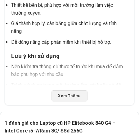
Thiết kế bền bỉ, phù hợp với môi trường làm việc
thường xuyên.
Giá thành hợp lý, cân bằng giữa chất lượng và tính
năng.
Dễ dàng nâng cấp phần mềm khi thiết bị hỗ trợ.
Lưu ý khi sử dụng
Nên kiểm tra thông số thực tế trước khi mua để đảm
bảo phù hợp với nhu cầu.
Tránh sử dụng trong môi trường ẩm ướt hoặc có độ
rung mạnh.
Xem Thêm
↓
Đảm bảo cắm nguồn đúng cách để bảo vệ thiết bị.
Nếu bạn đang tìm kiếm một thiết bị phù hợp với nhu
1 đánh giá cho
Laptop cũ HP Elitebook 840 G4 –
cầu sử dụng tại Buôn Ma Thuột, Đắk Lắk, hãy liên hệ
Intel Core i5-7/Ram 8G/ SSd 256G
Tấn Phát AD để được tư vấn chọn đúng sản phẩm, hỗ