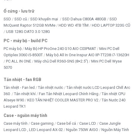
Ổ cứng - lưu trữ
SSD
SSD cũ
SSD khuyến mại
SSD Dahua C800A 480GB
SSD
McQuest Raptor 512GB NVMe
HDD WD 4TB TÍM
HDD LAPTOP 320G CŨ
USB 128G DATO 3.0 128G
PC - máy bộ - build PC
PC máy bộ
Máy Bộ HP ProOne 240 G10 AIO C03PMAT
Mini PC Dell
Optiplex 3060 i5-8500T
Máy bộ All In One Inspur AIO IIP-TT238 i7-13620H
PC ALL IN ONE
Máy chủ Dell R360-SNS |8×2.5”|
Mini PC Dell Wyse
5070
Tản nhiệt - fan RGB
Tản nhiệt - Fan led
Tản nhiệt nước
Tản nhiệt nước LCD Leopard Chill Arc
360
Tản nhiệt khí
Fan Tản Nhiệt Leopard Chính Hãng
Tản nhiệt CPU
Alseye W90
KEO TẢN NHIỆT COOLER MASTER PRO V2
Tản Nước 240
Leopard TK1
Case - nguồn máy tính
Case máy tính
Case gaming
Case bể cá
Case LCD
Case Jungle
Leopard LCD , LED Leopard AX-02
Nguồn 750W AIGO
Nguồn Máy Tính