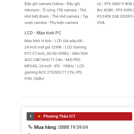
Đầu ghi camera Dahua
Đầu ghi
cũ
RTX 4060 Ti 8GB 
Hikvison
Ổ cứng 1TB camera
Thẻ
Arc A380
RTX 3090 
nhớ 64G Biwin
Thẻ nhớ camera
Tay
R5 340X 2GB GDDR5 
vươn camera
Phụ kiện camera
VGA
LCD - Màn hình PC
Màn hình Vi tính
LCD Giá siêu tốt
24 inch mới giá 1290k
LCD Gaming
KTC 27 inch, 2K/QH 300hz
Màn hình
AOC 24B15H3/71 24in
MSI PRO
MP242L 24 inch - IPS - 100Hz
LCD
gaming AOC 27G50Z/71 27in, IPS,
FHD, 260hz
1
Phương Thảo ICT
Mua hàng:
0888.19.59.69