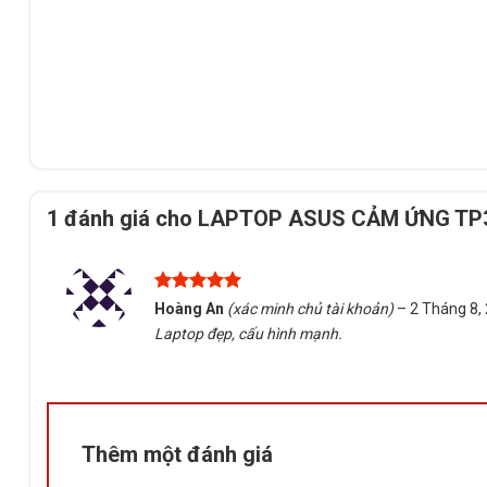
1 đánh giá cho
LAPTOP ASUS CẢM ỨNG TP301
Được xếp
Hoàng An
(xác minh chủ tài khoản)
–
2 Tháng 8,
hạng
5
5
Laptop đẹp, cấu hình mạnh.
sao
Thêm một đánh giá