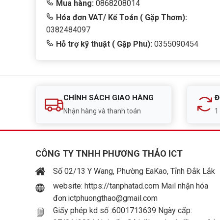
Mua hàng:
0868208014
Hóa đơn VAT/ Kế Toán ( Gặp Thơm):
0382484097
Hỗ trợ kỹ thuật ( Gặp Phu):
0355090454
CHÍNH SÁCH GIAO HÀNG
Đ
Nhận hàng và thanh toán
1
CÔNG TY TNHH PHƯƠNG THẢO ICT
Số 02/13 Y Wang, Phường EaKao, Tỉnh Đắk Lắk
website: https://tanphatad.com Mail nhận hóa
đơn:ictphuongthao@gmail.com
Giấy phép kd số :6001713639 Ngày cấp: