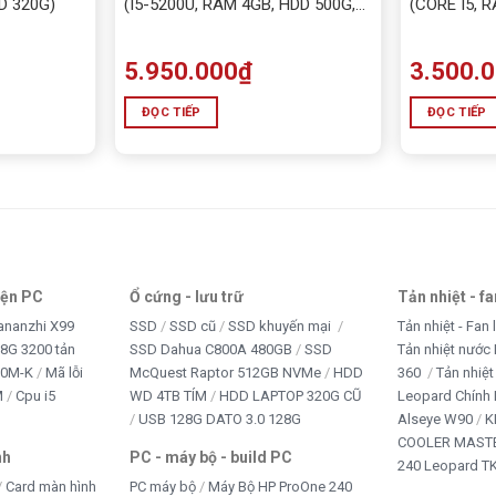
D 320G)
(I5-5200U, RAM 4GB, HDD 500G,
(CORE I5, 
VGA RỜI NVIDIA® GeForce®
820M) Chuyên Game và đồ họa
5.950.000
₫
3.500.
ĐỌC TIẾP
ĐỌC TIẾP
iện PC
Ổ cứng - lưu trữ
Tản nhiệt - f
ananzhi X99
SSD
SSD cũ
SSD khuyến mại
Tản nhiệt - Fan 
8G 3200 tản
SSD Dahua C800A 480GB
SSD
Tản nhiệt nước 
10M-K
Mã lỗi
McQuest Raptor 512GB NVMe
HDD
360
Tản nhiệt
M
Cpu i5
WD 4TB TÍM
HDD LAPTOP 320G CŨ
Leopard Chính
USB 128G DATO 3.0 128G
Alseye W90
K
COOLER MASTE
nh
PC - máy bộ - build PC
240 Leopard T
Card màn hình
PC máy bộ
Máy Bộ HP ProOne 240