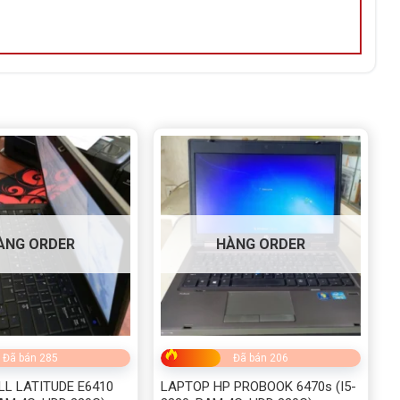
ÀNG ORDER
HÀNG ORDER
Đã bán 285
Đã bán 206
LL LATITUDE E6410
LAPTOP HP PROBOOK 6470s (I5-