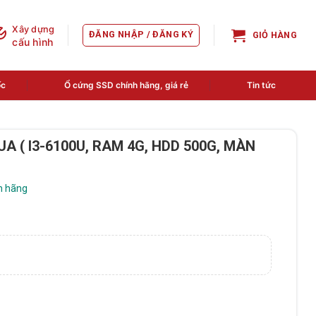
Xây dựng
ĐĂNG NHẬP / ĐĂNG KÝ
GIỎ HÀNG
cấu hình
ốc
Ổ cứng SSD chính hãng, giá rẻ
Tin tức
 ( I3-6100U, RAM 4G, HDD 500G, MÀN
h hãng