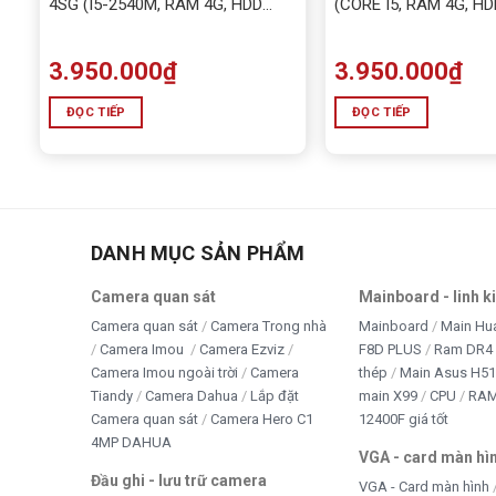
4SG (I5-2540M, RAM 4G, HDD
(CORE I5, RAM 4G, HD
500G)
3.950.000
₫
3.950.000
₫
ĐỌC TIẾP
ĐỌC TIẾP
DANH MỤC SẢN PHẨM
Camera quan sát
Mainboard - linh k
Camera quan sát
Camera Trong nhà
Mainboard
Main Hu
Camera Imou
Camera Ezviz
F8D PLUS
Ram DR4 
Camera Imou ngoài trời
Camera
thép
Main Asus H5
Tiandy
Camera Dahua
Lắp đặt
main X99
CPU
RA
Camera quan sát
Camera Hero C1
12400F giá tốt
4MP DAHUA
VGA - card màn hì
Đầu ghi - lưu trữ camera
VGA - Card màn hình