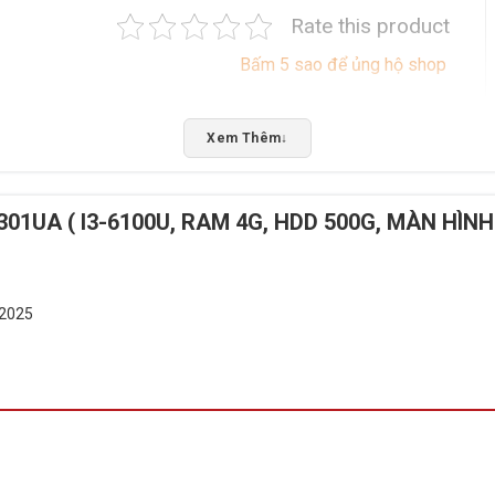
Rate this product
Bấm 5 sao để ủng hộ shop
Xem Thêm
↓
UA ( I3-6100U, RAM 4G, HDD 500G, MÀN HÌNH 
 2025