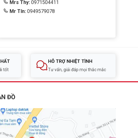
Mrs Thy:
0971504411
Mr Tín:
0949579078
NHẤT
HỖ TRỢ NHIỆT TÌNH
i tốt
Tư vấn, giải đáp mọi thắc mắc
ẢN ĐỒ