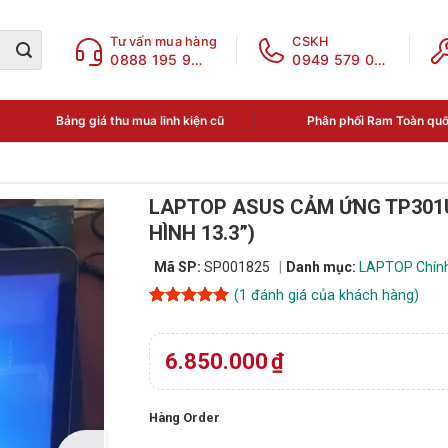
Tư vấn mua hàng
CSKH
0888 195 969
0949 579 078
Bảng giá thu mua linh kiện cũ
Phân phối Ram Toàn qu
LAPTOP ASUS CẢM ỨNG TP301UA
HÌNH 13.3”)
Mã SP:
SP001825
Danh mục:
LAPTOP Chín
(
1
đánh giá của khách hàng)
5
1
trên 5
dựa trên
đánh giá
6.850.000
₫
Hàng Order