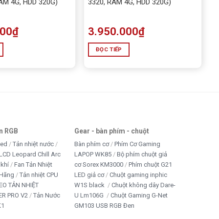
RAM 4G, HDD 320G)
3320, RAM 4G, HDD 320G)
000
₫
3.950.000
₫
ĐỌC TIẾP
an RGB
Gear - bàn phím - chuột
led
Tản nhiệt nước
Bàn phím cơ
Phím Cơ Gaming
LCD Leopard Chill Arc
LAPOP WK85
Bộ phím chuột giả
 khí
Fan Tản Nhiệt
cơ Sorex KM3000
Phím chuột G21
 Hãng
Tản nhiệt CPU
LED giả cơ
Chuột gaming inphic
EO TẢN NHIỆT
W1S black
Chuột không dây Dare-
R PRO V2
Tản Nước
U Lm106G
Chuột Gaming G-Net
K1
GM103 USB RGB Đen