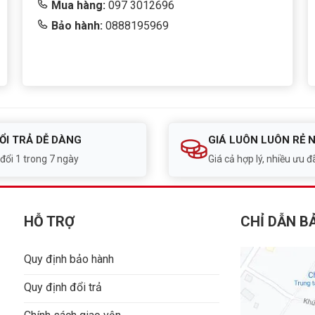
Mua hàng:
097 3012696
Bảo hành:
0888195969
ỔI TRẢ DỄ DÀNG
GIÁ LUÔN LUÔN RẺ 
 đổi 1 trong 7 ngày
Giá cả hợp lý, nhiều ưu đã
HỖ TRỢ
CHỈ DẪN B
Quy định bảo hành
Quy định đổi trả