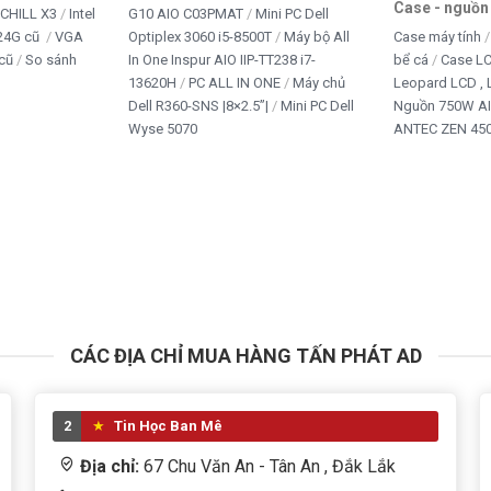
Case - nguồn
iCHILL X3
Intel
G10 AIO C03PMAT
Mini PC Dell
24G cũ
VGA
Optiplex 3060 i5-8500T
Máy bộ All
Case máy tính
cũ
So sánh
In One Inspur AIO IIP-TT238 i7-
bể cá
Case L
13620H
PC ALL IN ONE
Máy chủ
Leopard LCD ,
Dell R360-SNS |8×2.5”|
Mini PC Dell
Nguồn 750W A
Wyse 5070
ANTEC ZEN 450
CÁC ĐỊA CHỈ MUA HÀNG TẤN PHÁT AD
2
Tin Học Ban Mê
Địa chỉ:
67 Chu Văn An - Tân An , Đắk Lắk