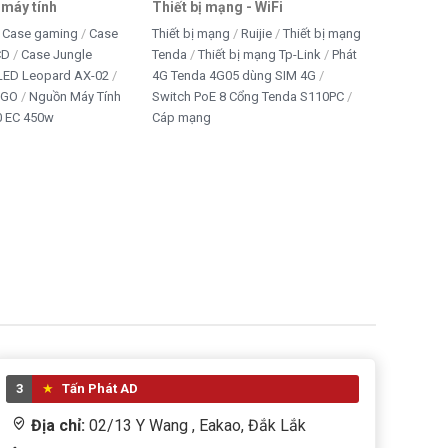
 máy tính
Thiết bị mạng - WiFi
Case gaming
Case
Thiết bị mạng
Ruijie
Thiết bị mạng
CD
Case Jungle
Tenda
Thiết bị mạng Tp-Link
Phát
 LED Leopard AX-02
4G Tenda 4G05 dùng SIM 4G
IGO
Nguồn Máy Tính
Switch PoE 8 Cổng Tenda S110PC
 EC 450w
Cáp mạng
3
Tấn Phát AD
Địa chỉ:
02/13 Y Wang , Eakao, Đắk Lắk