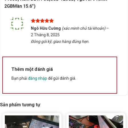
2GBMàn 15.6″)
Được xếp
Ngô Hữu Cường
(xác minh chủ tài khoản)
–
hạng
5
5
2 Tháng 8, 2025
sao
Đóng gói kỹ, giao hàng đúng hẹn.
Thêm một đánh giá
Bạn phải
đăng nhập
để gửi đánh giá.
Sản phẩm tương tự