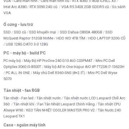
VGA - Card màn hình
Card màn hình cũ
RTX 4060 Ti 8GB iCHILL X3
Intel Arc A380
RTX 3090 24G cũ
VGA R5 340X 2GB GDDR5 cũ
So sánh
VGA
Ổ cứng - lưu trữ
SSD
SSD cũ
SSD khuyến mại
SSD Dahua C800A 480GB
SSD
McQuest Raptor 512GB NVMe
HDD WD 4TB TÍM
HDD LAPTOP 320G CŨ
USB 128G DATO 3.0 128G
PC - máy bộ - build PC
PC máy bộ
Máy Bộ HP ProOne 240 G10 AIO C03PMAT
Mini PC Dell
Optiplex 3060 i5-8500T
Máy bộ All In One Inspur AIO IIP-TT238 i7-13620H
PC ALL IN ONE
Máy chủ Dell R360-SNS |8×2.5”|
Mini PC Dell Wyse
5070
Tản nhiệt - fan RGB
Tản nhiệt - Fan led
Tản nhiệt nước
Tản nhiệt nước LCD Leopard Chill Arc
360
Tản nhiệt khí
Fan Tản Nhiệt Leopard Chính Hãng
Tản nhiệt CPU
Alseye W90
KEO TẢN NHIỆT COOLER MASTER PRO V2
Tản Nước 240
Leopard TK1
Case - nguồn máy tính