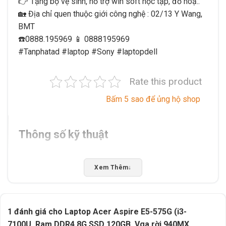
👉 Tặng bộ vệ sinh, hỗ trợ win soft học tập, đồ hoạ..
🏡 Địa chỉ quen thuộc giới công nghệ : 02/13 Y Wang,
BMT
☎️0888.195969 📱 0888195969
#Tanphatad #laptop #Sony #laptopdell
Rate this product
Bấm 5 sao để ủng hộ shop
Thông số kỹ thuật
Xuất xứ
Trung Quốc
Xem Thêm
↓
1 đánh giá cho
Laptop Acer Aspire E5-575G (i3-
7100U, Ram DDR4 8G,SSD 120GB, Vga rời 940MX