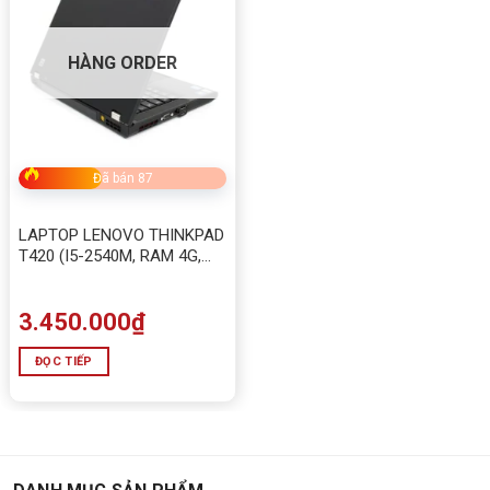
HÀNG ORDER
Đã bán 87
LAPTOP LENOVO THINKPAD
T420 (I5-2540M, RAM 4G,
HDD 500G)
3.450.000
₫
ĐỌC TIẾP