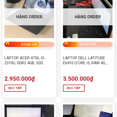
HÀNG ORDER
HÀNG ORDER
Đã bán 446
Đã bán 285
LAPTOP ACER 4750, I3-
LAPTOP DELL LATITUDE
2310U, DDR3 4GB, SSD
E6410 (CORE I5, RAM 4G,
120GB
HDD 320G)
2.950.000
₫
3.500.000
₫
ĐỌC TIẾP
ĐỌC TIẾP