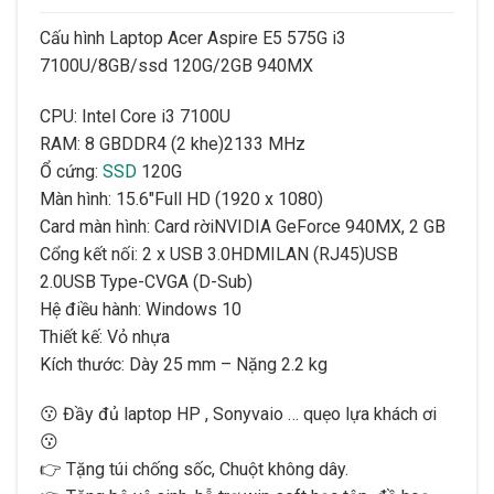
Cấu hình Laptop Acer Aspire E5 575G i3
7100U/8GB/ssd 120G/2GB 940MX
CPU: Intel Core i3 7100U
RAM: 8 GBDDR4 (2 khe)2133 MHz
Ổ cứng:
SSD
120G
Màn hình: 15.6″Full HD (1920 x 1080)
Card màn hình: Card rờiNVIDIA GeForce 940MX, 2 GB
Cổng kết nối: 2 x USB 3.0HDMILAN (RJ45)USB
2.0USB Type-CVGA (D-Sub)
Hệ điều hành: Windows 10
Thiết kế: Vỏ nhựa
Kích thước: Dày 25 mm – Nặng 2.2 kg
😗 Đầy đủ laptop HP , Sonyvaio … quẹo lựa khách ơi
😗
👉 Tặng túi chống sốc, Chuột không dây.