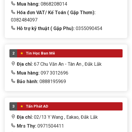
Mua hàng:
0868208014
Hóa đơn VAT/ Kế Toán ( Gặp Thơm):
0382484097
Hỗ trợ kỹ thuật ( Gặp Phu):
0355090454
2
Tin Học Ban Mê
Địa chỉ:
67 Chu Văn An - Tân An , Đắk Lắk
Mua hàng:
097 3012696
Bảo hành:
0888195969
3
Tấn Phát AD
Địa chỉ:
02/13 Y Wang , Eakao, Đắk Lắk
Mrs Thy:
0971504411