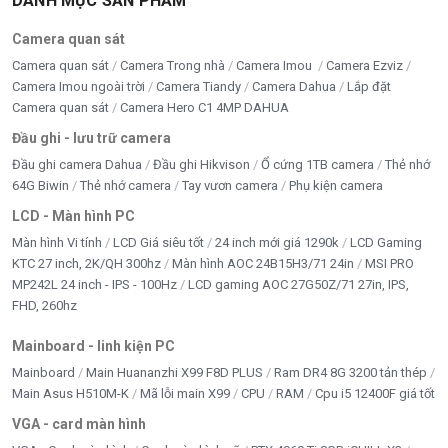
DANH MỤC SẢN PHẨM
Camera quan sát
Camera quan sát
Camera Trong nhà
Camera Imou
Camera Ezviz
Camera Imou ngoài trời
Camera Tiandy
Camera Dahua
Lắp đặt
Camera quan sát
Camera Hero C1 4MP DAHUA
Đầu ghi - lưu trữ camera
Đầu ghi camera Dahua
Đầu ghi Hikvison
Ổ cứng 1TB camera
Thẻ nhớ
64G Biwin
Thẻ nhớ camera
Tay vươn camera
Phụ kiện camera
LCD - Màn hình PC
Màn hình Vi tính
LCD Giá siêu tốt
24 inch mới giá 1290k
LCD Gaming
KTC 27 inch, 2K/QH 300hz
Màn hình AOC 24B15H3/71 24in
MSI PRO
MP242L 24 inch - IPS - 100Hz
LCD gaming AOC 27G50Z/71 27in, IPS,
FHD, 260hz
Mainboard - linh kiện PC
Mainboard
Main Huananzhi X99 F8D PLUS
Ram DR4 8G 3200 tản thép
Main Asus H510M-K
Mã lỗi main X99
CPU
RAM
Cpu i5 12400F giá tốt
VGA - card màn hình