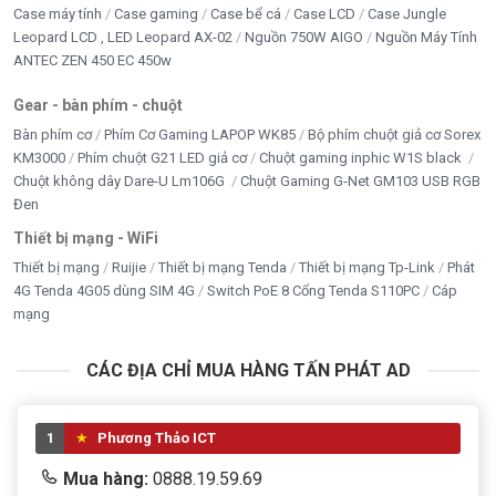
Case máy tính
Case gaming
Case bể cá
Case LCD
Case Jungle
Leopard LCD , LED Leopard AX-02
Nguồn 750W AIGO
Nguồn Máy Tính
ANTEC ZEN 450 EC 450w
Gear - bàn phím - chuột
Bàn phím cơ
Phím Cơ Gaming LAPOP WK85
Bộ phím chuột giả cơ Sorex
KM3000
Phím chuột G21 LED giả cơ
Chuột gaming inphic W1S black
Chuột không dây Dare-U Lm106G
Chuột Gaming G-Net GM103 USB RGB
Đen
Thiết bị mạng - WiFi
Thiết bị mạng
Ruijie
Thiết bị mạng Tenda
Thiết bị mạng Tp-Link
Phát
4G Tenda 4G05 dùng SIM 4G
Switch PoE 8 Cổng Tenda S110PC
Cáp
mạng
CÁC ĐỊA CHỈ MUA HÀNG TẤN PHÁT AD
1
Phương Thảo ICT
Mua hàng:
0888.19.59.69