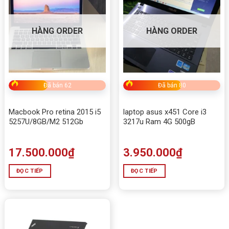
HÀNG ORDER
HÀNG ORDER
Đã bán 62
Đã bán 80
Macbook Pro retina 2015 i5
laptop asus x451 Core i3
5257U/8GB/M2 512Gb
3217u Ram 4G 500gB
17.500.000
₫
3.950.000
₫
ĐỌC TIẾP
ĐỌC TIẾP