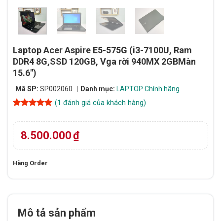
Laptop Acer Aspire E5-575G (i3-7100U, Ram
DDR4 8G,SSD 120GB, Vga rời 940MX 2GBMàn
15.6″)
Mã SP:
SP002060
Danh mục:
LAPTOP Chính hãng
(
1
đánh giá của khách hàng)
5
1
trên 5
dựa trên
đánh giá
8.500.000
₫
Hàng Order
Mô tả sản phẩm