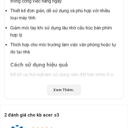
trong công việc hàng ngày.
Thiết kế đơn giản, dễ sử dụng và phù hợp với nhiều
loại máy tính.
Giảm mỏi tay khi sử dụng lâu nhờ cấu trúc bàn phím
hợp lý.
Thích hợp cho môi trường làm việc văn phòng hoặc tự
do tại nhà.
Cách sử dụng hiệu quả
Để tối ưu trải nghiệm sử dụng, nên đặt bàn phím ở vị
trí phù hợp với tư thế ngồi. Nên kiểm tra trước khi mua
để đảm bảo thiết bị hỗ trợ đầy đủ các tính năng cần
Xem Thêm
↓
thiết. Tránh đặt bàn phím ở nơi ẩm ướt hoặc tiếp xúc
trực tiếp với chất lỏng.
2 đánh giá cho
kb acer s3
Tấn Phát AD cung cấp tư vấn chọn đúng sản phẩm, hỗ
trợ kiểm tra tương thích và giao hàng/tư vấn tại Buôn