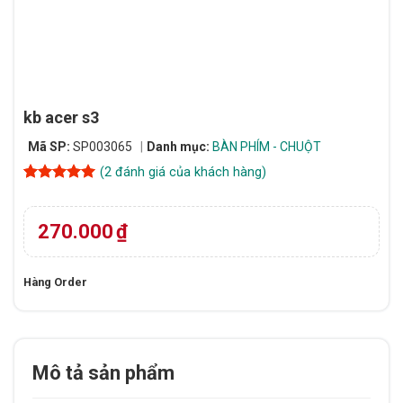
kb acer s3
Mã SP:
SP003065
Danh mục:
BÀN PHÍM - CHUỘT
(
2
đánh giá của khách hàng)
5
2
trên 5
dựa trên
đánh giá
270.000
₫
Hàng Order
Mô tả sản phẩm