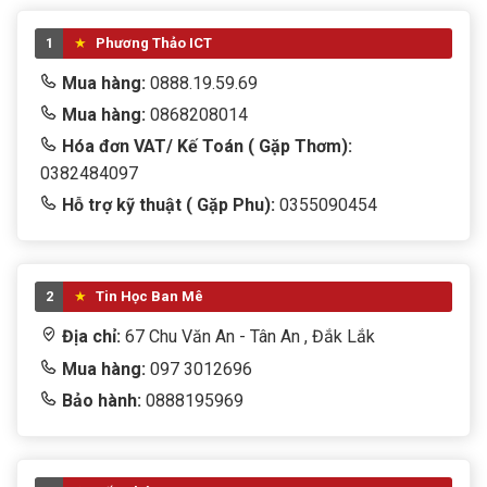
1
Phương Thảo ICT
Mua hàng:
0888.19.59.69
Mua hàng:
0868208014
Hóa đơn VAT/ Kế Toán ( Gặp Thơm):
0382484097
Hỗ trợ kỹ thuật ( Gặp Phu):
0355090454
2
Tin Học Ban Mê
Địa chỉ:
67 Chu Văn An - Tân An , Đắk Lắk
Mua hàng:
097 3012696
Bảo hành:
0888195969