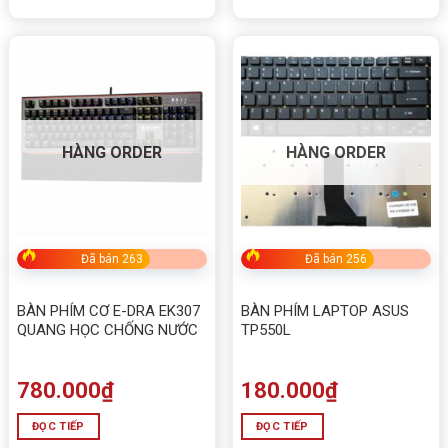
HÀNG ORDER
HÀNG ORDER
Đã bán 263
Đã bán 256
BÀN PHÍM CƠ E-DRA EK307
BÀN PHÍM LAPTOP ASUS
QUANG HỌC CHỐNG NƯỚC
TP550L
780.000
₫
180.000
₫
ĐỌC TIẾP
ĐỌC TIẾP