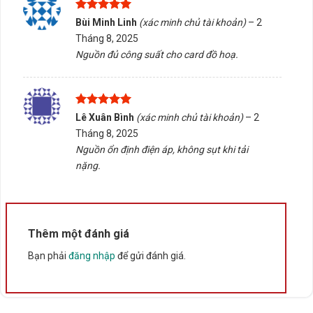
Ma Thuột, Đắk Lắk. Liên hệ ngay để được hỗ trợ tận
Được xếp
Bùi Minh Linh
(xác minh chủ tài khoản)
–
2
tình!
hạng
5
5
Tháng 8, 2025
sao
Nguồn đủ công suất cho card đồ hoạ.
Rate this product
Bấm 5 sao để ủng hộ shop
Được xếp
Lê Xuân Bình
(xác minh chủ tài khoản)
–
2
hạng
5
5
Tháng 8, 2025
Thông số kỹ thuật
sao
Nguồn ổn định điện áp, không sụt khi tải
nặng.
Xuất xứ
Trung Quốc
Thêm một đánh giá
Bạn phải
đăng nhập
để gửi đánh giá.