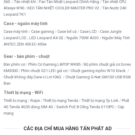
360
Tản nhiệt khí
Fan Tản Nhiệt Leopard Chính Hãng
Tản nhiệt CPU
Alseye W90
KEO TẢN NHIỆT COOLER MASTER PRO V2
Tản Nước 240
Leopard TK1
Case - nguồn máy tính
Case máy tính
Case gaming
Case bể cá
Case LCD
Case Jungle
Leopard LCD , LED Leopard AX-02
Nguồn 750W AIGO
Nguồn Máy Tính
ANTEC ZEN 450 EC 450w
Gear - bàn phím - chuột
Bàn phím cơ
Phím Cơ Gaming LAPOP WK85
Bộ phím chuột giả cơ Sorex
KM3000
Phím chuột G21 LED giả cơ
Chuột gaming inphic W1S black
Chuột không dây Dare-U Lm106G
Chuột Gaming G-Net GM103 USB RGB
Đen
Thiết bị mạng - WiFi
Thiết bị mạng
Ruijie
Thiết bị mạng Tenda
Thiết bị mạng Tp-Link
Phát
4G Tenda 4G05 dùng SIM 4G
Switch PoE 8 Cổng Tenda S110PC
Cáp
mạng
CÁC ĐỊA CHỈ MUA HÀNG TẤN PHÁT AD