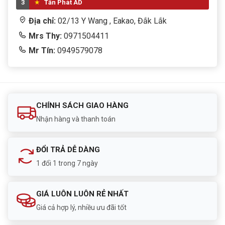
3
Tấn Phát AD
Địa chỉ:
02/13 Y Wang , Eakao, Đắk Lắk
Mrs Thy:
0971504411
Mr Tín:
0949579078
CHÍNH SÁCH GIAO HÀNG
Nhận hàng và thanh toán
ĐỔI TRẢ DỄ DÀNG
1 đổi 1 trong 7 ngày
GIÁ LUÔN LUÔN RẺ NHẤT
Giá cả hợp lý, nhiều ưu đãi tốt