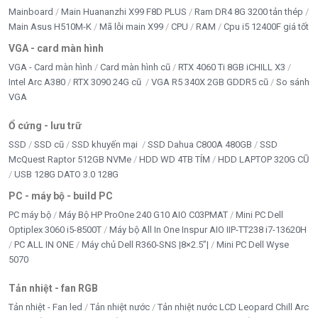
Mainboard
Main Huananzhi X99 F8D PLUS
Ram DR4 8G 3200 tản thép
Main Asus H510M-K
Mã lỗi main X99
CPU
RAM
Cpu i5 12400F giá tốt
VGA - card màn hình
VGA - Card màn hình
Card màn hình cũ
RTX 4060 Ti 8GB iCHILL X3
Intel Arc A380
RTX 3090 24G cũ
VGA R5 340X 2GB GDDR5 cũ
So sánh
VGA
Ổ cứng - lưu trữ
SSD
SSD cũ
SSD khuyến mại
SSD Dahua C800A 480GB
SSD
McQuest Raptor 512GB NVMe
HDD WD 4TB TÍM
HDD LAPTOP 320G CŨ
USB 128G DATO 3.0 128G
PC - máy bộ - build PC
PC máy bộ
Máy Bộ HP ProOne 240 G10 AIO C03PMAT
Mini PC Dell
Optiplex 3060 i5-8500T
Máy bộ All In One Inspur AIO IIP-TT238 i7-13620H
PC ALL IN ONE
Máy chủ Dell R360-SNS |8×2.5”|
Mini PC Dell Wyse
5070
Tản nhiệt - fan RGB
Tản nhiệt - Fan led
Tản nhiệt nước
Tản nhiệt nước LCD Leopard Chill Arc