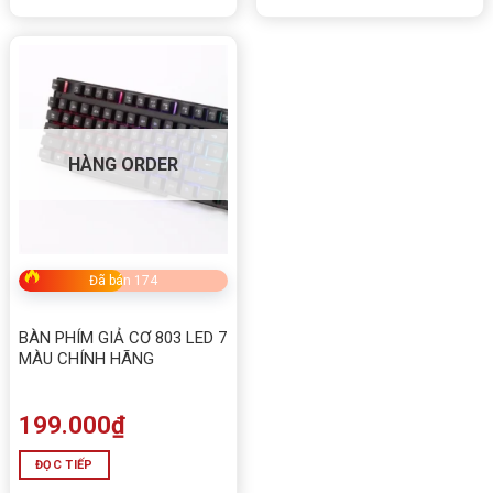
HÀNG ORDER
Đã bán 174
BÀN PHÍM GIẢ CƠ 803 LED 7
MÀU CHÍNH HÃNG
199.000
₫
ĐỌC TIẾP