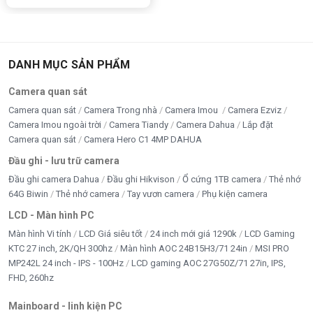
DANH MỤC SẢN PHẨM
Camera quan sát
Camera quan sát
Camera Trong nhà
Camera Imou
Camera Ezviz
Camera Imou ngoài trời
Camera Tiandy
Camera Dahua
Lắp đặt
Camera quan sát
Camera Hero C1 4MP DAHUA
Đầu ghi - lưu trữ camera
Đầu ghi camera Dahua
Đầu ghi Hikvison
Ổ cứng 1TB camera
Thẻ nhớ
64G Biwin
Thẻ nhớ camera
Tay vươn camera
Phụ kiện camera
LCD - Màn hình PC
Màn hình Vi tính
LCD Giá siêu tốt
24 inch mới giá 1290k
LCD Gaming
KTC 27 inch, 2K/QH 300hz
Màn hình AOC 24B15H3/71 24in
MSI PRO
MP242L 24 inch - IPS - 100Hz
LCD gaming AOC 27G50Z/71 27in, IPS,
FHD, 260hz
Mainboard - linh kiện PC