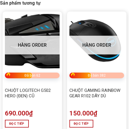
Sản phẩm tương tự
HÀNG ORDER
HÀNG ORDER
Đã bán 62
Đã bán 382
CHUỘT LOGITECH G502
CHUỘT GAMING RAINBOW
HERO (ĐEN) CŨ
GEAR R102 DÂY DÙ
690.000
₫
150.000
₫
ĐỌC TIẾP
ĐỌC TIẾP