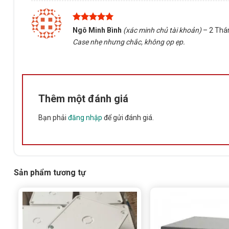
Được xếp
Ngô Minh Bình
(xác minh chủ tài khoản)
–
2 Thá
hạng
5
5
Case nhẹ nhưng chắc, không ọp ẹp.
sao
Thêm một đánh giá
Bạn phải
đăng nhập
để gửi đánh giá.
Sản phẩm tương tự