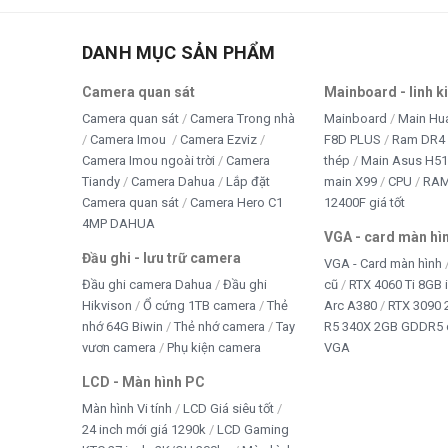
DANH MỤC SẢN PHẨM
Camera quan sát
Mainboard - linh k
Camera quan sát
Camera Trong nhà
Mainboard
Main Hu
Camera Imou
Camera Ezviz
F8D PLUS
Ram DR4 
Camera Imou ngoài trời
Camera
thép
Main Asus H5
Tiandy
Camera Dahua
Lắp đặt
main X99
CPU
RA
Camera quan sát
Camera Hero C1
12400F giá tốt
4MP DAHUA
VGA - card màn hì
Đầu ghi - lưu trữ camera
VGA - Card màn hình
Đầu ghi camera Dahua
Đầu ghi
cũ
RTX 4060 Ti 8GB 
Hikvison
Ổ cứng 1TB camera
Thẻ
Arc A380
RTX 3090 
nhớ 64G Biwin
Thẻ nhớ camera
Tay
R5 340X 2GB GDDR5 
vươn camera
Phụ kiện camera
VGA
LCD - Màn hình PC
Màn hình Vi tính
LCD Giá siêu tốt
24 inch mới giá 1290k
LCD Gaming