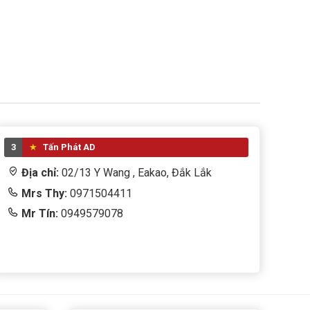
3
Tấn Phát AD
Địa chỉ:
02/13 Y Wang , Eakao, Đắk Lắk
Mrs Thy:
0971504411
Mr Tín:
0949579078