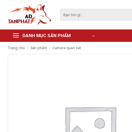
Skip
to
Tìm
kiếm:
content
DANH MỤC SẢN PHẨM
Trang chủ
/
Sản phẩm
/
Camera quan sát