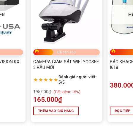
ER
H
Đã bán 160
ISION KX-
CAMERA GIÁM SÁT WIFI YOOSEE
BÁO KHÁCH
3 RÂU MỚI
I618
Đánh giá người viết:
★★★★★
5/5
380.00
195.000
₫
(
Tiết kiệm:
15%)
165.000
₫
THÊM VÀO GIỎ HÀNG
ĐỌC TIẾP