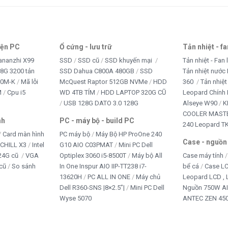
iện PC
Ổ cứng - lưu trữ
Tản nhiệt - f
ananzhi X99
SSD
SSD cũ
SSD khuyến mại
Tản nhiệt - Fan 
8G 3200 tản
SSD Dahua C800A 480GB
SSD
Tản nhiệt nước 
10M-K
Mã lỗi
McQuest Raptor 512GB NVMe
HDD
360
Tản nhiệt
M
Cpu i5
WD 4TB TÍM
HDD LAPTOP 320G CŨ
Leopard Chính
USB 128G DATO 3.0 128G
Alseye W90
K
COOLER MASTE
nh
PC - máy bộ - build PC
240 Leopard T
Card màn hình
PC máy bộ
Máy Bộ HP ProOne 240
Case - nguồn
iCHILL X3
Intel
G10 AIO C03PMAT
Mini PC Dell
24G cũ
VGA
Optiplex 3060 i5-8500T
Máy bộ All
Case máy tính
cũ
So sánh
In One Inspur AIO IIP-TT238 i7-
bể cá
Case L
13620H
PC ALL IN ONE
Máy chủ
Leopard LCD ,
Dell R360-SNS |8×2.5”|
Mini PC Dell
Nguồn 750W A
Wyse 5070
ANTEC ZEN 450