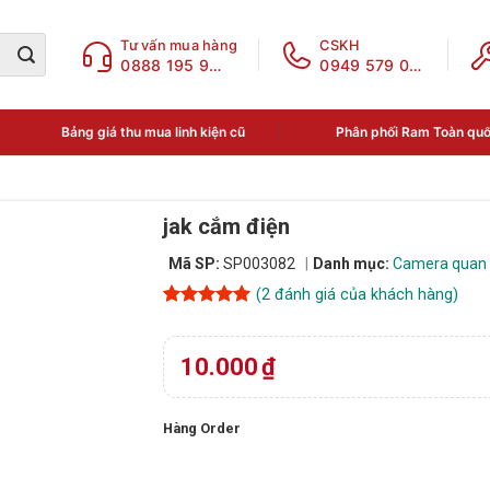
Tư vấn mua hàng
CSKH
0888 195 969
0949 579 078
Bảng giá thu mua linh kiện cũ
Phân phối Ram Toàn qu
jak cắm điện
Mã SP:
SP003082
Danh mục:
Camera quan 
(
2
đánh giá của khách hàng)
5
2
trên 5
dựa trên
đánh giá
10.000
₫
Hàng Order