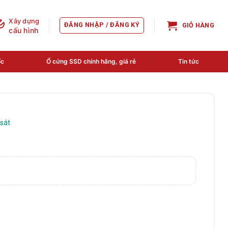
Xây dựng
ĐĂNG NHẬP / ĐĂNG KÝ
GIỎ HÀNG
cấu hình
ốc
Ổ cứng SSD chính hãng, giá rẻ
Tin tức
sát