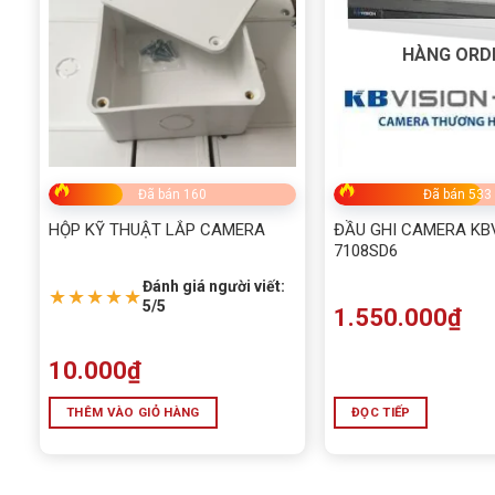
HÀNG ORD
Đã bán 160
Đã bán 533
HỘP KỸ THUẬT LẮP CAMERA
ĐẦU GHI CAMERA KBV
7108SD6
Đánh giá người viết:
★★★★★
5/5
1.550.000
₫
10.000
₫
THÊM VÀO GIỎ HÀNG
ĐỌC TIẾP