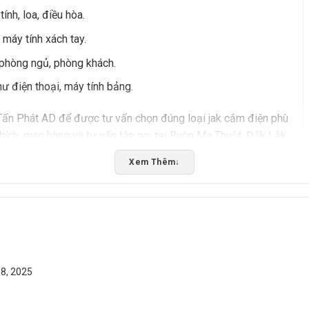
ính, loa, điều hòa.
máy tính xách tay.
 phòng ngủ, phòng khách.
ư điện thoại, máy tính bảng.
Tấn Phát AD để được tư vấn chọn đúng loại jak cắm điện phù
hích, giao hàng và tư vấn tận nơi tại Buôn Ma Thuột, Đắk Lắk.
Xem Thêm
↓
Rate this product
Bấm 5 sao để ủng hộ shop
 8, 2025