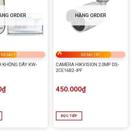
ÀNG ORDER
HÀNG ORDER
Đã bán 147
Đã bán 187
 KHÔNG DÂY KW-
CAMERA HIKVISION 2.0MP DS-
2CE16B2-IPF
0
₫
450.000
₫
ĐỌC TIẾP