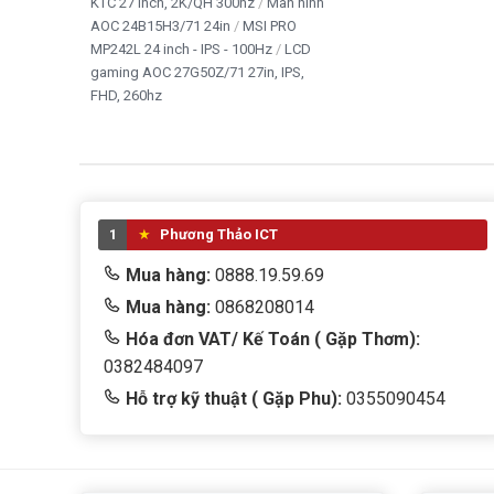
KTC 27 inch, 2K/QH 300hz
Màn hình
AOC 24B15H3/71 24in
MSI PRO
MP242L 24 inch - IPS - 100Hz
LCD
gaming AOC 27G50Z/71 27in, IPS,
FHD, 260hz
1
Phương Thảo ICT
Mua hàng:
0888.19.59.69
Mua hàng:
0868208014
Hóa đơn VAT/ Kế Toán ( Gặp Thơm):
0382484097
Hỗ trợ kỹ thuật ( Gặp Phu):
0355090454