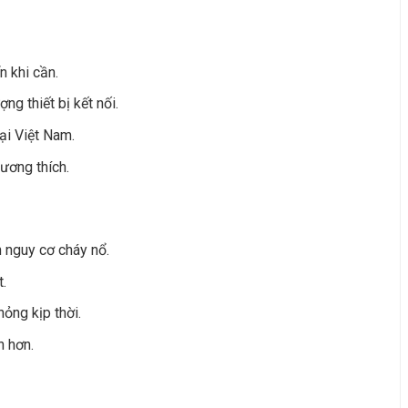
n khi cần.
ng thiết bị kết nối.
ại Việt Nam.
ương thích.
 nguy cơ cháy nổ.
t.
ỏng kịp thời.
n hơn.