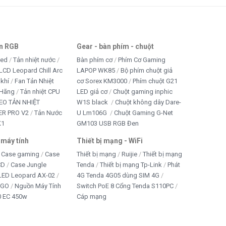
an RGB
Gear - bàn phím - chuột
led
Tản nhiệt nước
Bàn phím cơ
Phím Cơ Gaming
LCD Leopard Chill Arc
LAPOP WK85
Bộ phím chuột giả
 khí
Fan Tản Nhiệt
cơ Sorex KM3000
Phím chuột G21
 Hãng
Tản nhiệt CPU
LED giả cơ
Chuột gaming inphic
EO TẢN NHIỆT
W1S black
Chuột không dây Dare-
R PRO V2
Tản Nước
U Lm106G
Chuột Gaming G-Net
K1
GM103 USB RGB Đen
 máy tính
Thiết bị mạng - WiFi
Case gaming
Case
Thiết bị mạng
Ruijie
Thiết bị mạng
CD
Case Jungle
Tenda
Thiết bị mạng Tp-Link
Phát
 LED Leopard AX-02
4G Tenda 4G05 dùng SIM 4G
IGO
Nguồn Máy Tính
Switch PoE 8 Cổng Tenda S110PC
 EC 450w
Cáp mạng