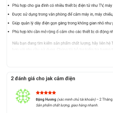
Phù hợp cho gia đình có nhiều thiết bị điện tử như TV, máy t
Được sử dụng trong văn phòng để cắm máy in, máy chiếu, 
Giúp quản lý dây điện gọn gàng trong không gian nhỏ như
Phù hợp khi cần mở rộng ổ cắm cho các thiết bị di động nh
Nếu bạn đang tìm kiếm sản phẩm chất lượng, hãy liên hệ 
hợp với nhu cầu sử dụng. Chúng tôi hỗ trợ kiểm tra tương t
2 đánh giá cho
jak cắm điện
Được xếp
Đặng Hương
(xác minh chủ tài khoản)
–
2 Tháng
hạng
5
5
Sản phẩm chất lượng, giao hàng nhanh.
sao