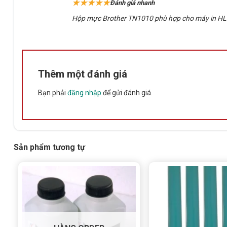
★★★★★
Đánh giá nhanh
sao
Hộp mực Brother TN1010 phù hợp cho máy in HL-1
Thêm một đánh giá
Bạn phải
đăng nhập
để gửi đánh giá.
Sản phẩm tương tự