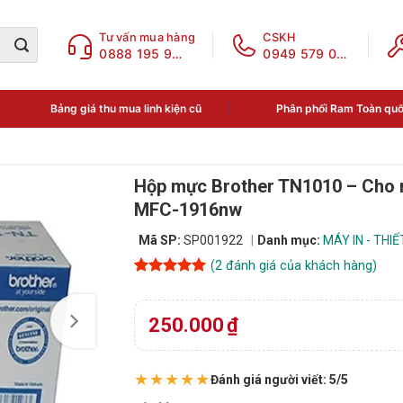
Tư vấn mua hàng
CSKH
0888 195 969
0949 579 078
Bảng giá thu mua linh kiện cũ
Phân phối Ram Toàn qu
Hộp mực Brother TN1010 – Cho 
MFC-1916nw
Mã SP:
SP001922
Danh mục:
MÁY IN - THIẾ
(
2
đánh giá của khách hàng)
5
2
trên 5
dựa trên
đánh giá
250.000
₫
★★★★★
Đánh giá người viết: 5/5