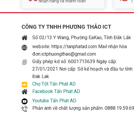
Nhận hàng và thanh toán
1
CÔNG TY TNHH PHƯƠNG THẢO ICT
Số 02/13 Y Wang, Phường EaKao, Tỉnh Đắk Lắk
website: https://tanphatad.com Mail nhận hóa
đơn:ictphuongthao@gmail.com
Giấy phép kd số :6001713639 Ngày cấp:
27/01/2021 Nơi cấp: Sở kế hoạch và đầu tư tỉnh
Đak Lak
Chợ Tốt Tấn Phát AD
Facebook Tấn Phát AD
Youtube Tấn Phát AD
Phản ánh về chất lượng sản phẩm: 0888.19.59.6