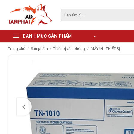
Skip
to
Tìm
kiếm:
content
DANH MỤC SẢN PHẨM
Trang chủ
/
Sản phẩm
/
Thiết bị văn phòng
/
MÁY IN - THIẾT BỊ