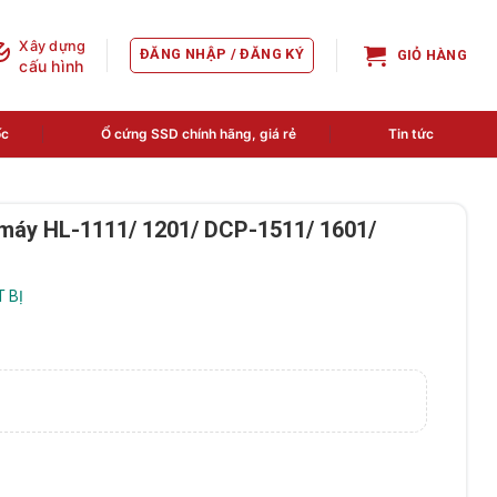
Xây dựng
ĐĂNG NHẬP / ĐĂNG KÝ
GIỎ HÀNG
cấu hình
ốc
Ổ cứng SSD chính hãng, giá rẻ
Tin tức
máy HL-1111/ 1201/ DCP-1511/ 1601/
T BỊ