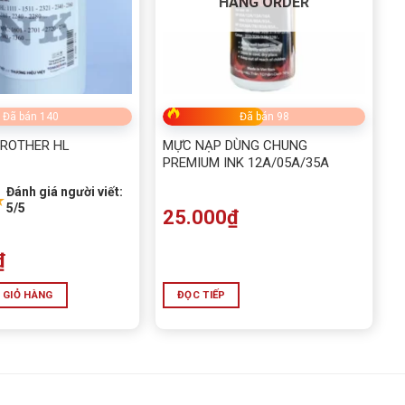
HÀNG ORDER
Đã bán 140
Đã bán 98
ROTHER HL
MỰC NẠP DÙNG CHUNG
PREMIUM INK 12A/05A/35A
Đánh giá người viết:
★
5/5
25.000
₫
₫
 GIỎ HÀNG
ĐỌC TIẾP