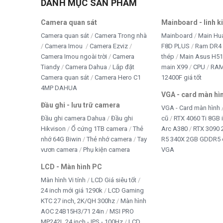
DANH MỤC SẢN PHẨM
Camera quan sát
Mainboard - linh k
Camera quan sát
Camera Trong nhà
Mainboard
Main Hu
Camera Imou
Camera Ezviz
F8D PLUS
Ram DR4 
Camera Imou ngoài trời
Camera
thép
Main Asus H5
Tiandy
Camera Dahua
Lắp đặt
main X99
CPU
RA
Camera quan sát
Camera Hero C1
12400F giá tốt
4MP DAHUA
VGA - card màn hì
Đầu ghi - lưu trữ camera
VGA - Card màn hình
Đầu ghi camera Dahua
Đầu ghi
cũ
RTX 4060 Ti 8GB 
Hikvison
Ổ cứng 1TB camera
Thẻ
Arc A380
RTX 3090 
nhớ 64G Biwin
Thẻ nhớ camera
Tay
R5 340X 2GB GDDR5 
vươn camera
Phụ kiện camera
VGA
LCD - Màn hình PC
Màn hình Vi tính
LCD Giá siêu tốt
24 inch mới giá 1290k
LCD Gaming
KTC 27 inch, 2K/QH 300hz
Màn hình
AOC 24B15H3/71 24in
MSI PRO
MP242L 24 inch - IPS - 100Hz
LCD