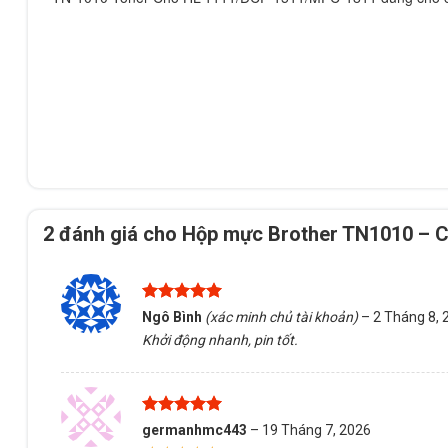
2 đánh giá cho
Hộp mực Brother TN1010 – 
Được xếp
Ngô Bình
(xác minh chủ tài khoản)
–
2 Tháng 8, 
hạng
5
5
Khởi động nhanh, pin tốt.
sao
Được xếp
germanhmc443
–
19 Tháng 7, 2026
hạng
5
5