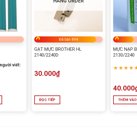
HÀNG ORDER
Đã bán 894
GẠT MỰC BROTHER HL
MỰC NẠP B
2140/2240D
2130/2240
người viết:
★★★★
30.000
₫
40.000
ĐỌC TIẾP
THÊM VÀO