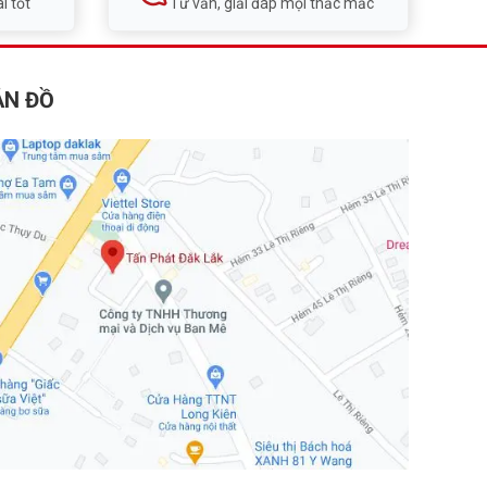
i tốt
Tư vấn, giải đáp mọi thắc mắc
ẢN ĐỒ