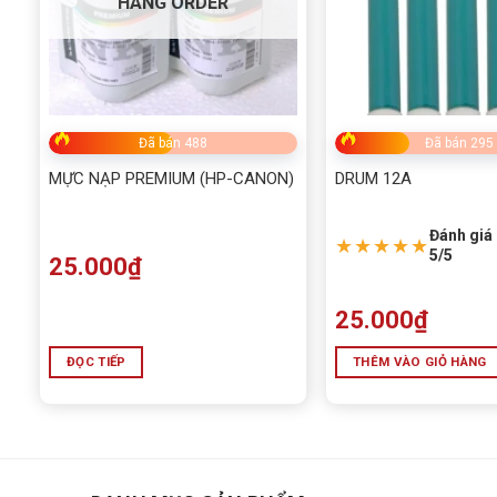
HÀNG ORDER
Đã bán 488
Đã bán 295
MỰC NẠP PREMIUM (HP-CANON)
DRUM 12A
Đánh giá 
★★★★★
5/5
25.000
₫
25.000
₫
ĐỌC TIẾP
THÊM VÀO GIỎ HÀNG