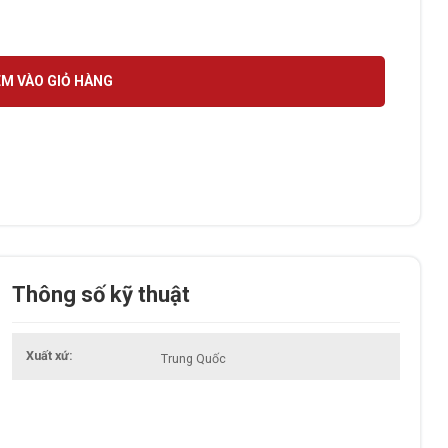
1/ 1201/ DCP-1511/ 1601/ MFC-1916nw số lượng
M VÀO GIỎ HÀNG
Thông số kỹ thuật
Xuất xứ
Trung Quốc