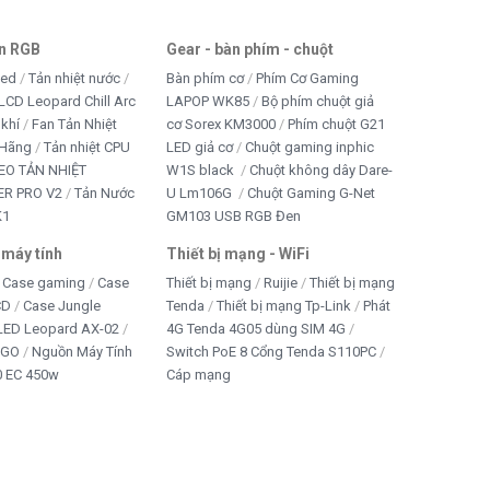
an RGB
Gear - bàn phím - chuột
led
Tản nhiệt nước
Bàn phím cơ
Phím Cơ Gaming
LCD Leopard Chill Arc
LAPOP WK85
Bộ phím chuột giả
 khí
Fan Tản Nhiệt
cơ Sorex KM3000
Phím chuột G21
 Hãng
Tản nhiệt CPU
LED giả cơ
Chuột gaming inphic
EO TẢN NHIỆT
W1S black
Chuột không dây Dare-
R PRO V2
Tản Nước
U Lm106G
Chuột Gaming G-Net
K1
GM103 USB RGB Đen
 máy tính
Thiết bị mạng - WiFi
Case gaming
Case
Thiết bị mạng
Ruijie
Thiết bị mạng
CD
Case Jungle
Tenda
Thiết bị mạng Tp-Link
Phát
 LED Leopard AX-02
4G Tenda 4G05 dùng SIM 4G
IGO
Nguồn Máy Tính
Switch PoE 8 Cổng Tenda S110PC
 EC 450w
Cáp mạng