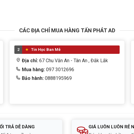
CÁC ĐỊA CHỈ MUA HÀNG TẤN PHÁT AD
2
Tin Học Ban Mê
Địa chỉ:
67 Chu Văn An - Tân An , Đắk Lắk
Mua hàng:
097 3012696
Bảo hành:
0888195969
ỔI TRẢ DỄ DÀNG
GIÁ LUÔN LUÔN RẺ 