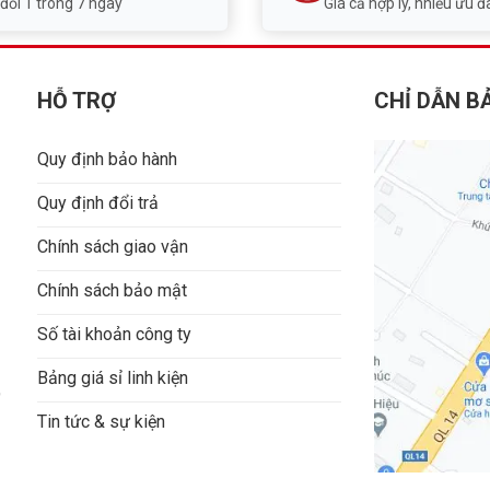
 đổi 1 trong 7 ngày
Giá cả hợp lý, nhiều ưu đã
HỖ TRỢ
CHỈ DẪN B
Quy định bảo hành
Quy định đổi trả
Chính sách giao vận
Chính sách bảo mật
Số tài khoản công ty
Bảng giá sỉ linh kiện
9
Tin tức & sự kiện