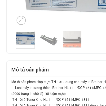
Mô tả sản phẩm
Mô tả sản phẩm Hộp mực TN-1010 dùng cho máy in Brother H
 – Loại máy in tương thích: Brother HL-1111/DCP-1511/MFC-1811- Loại mực: Laser trắng đen- Số bản in: khoảng 1500 trang 
(2000 trang in chế độ tiết kiệm mực)
 TN-1010 Toner Cho HL-1111/DCP-1511/MFC-1811
 TN-1010 Toner Cho HL-1111/DCP-1511/MFC-1811 dùng cho 