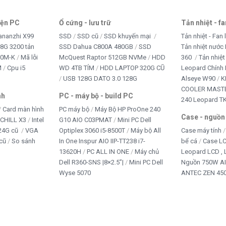
iện PC
Ổ cứng - lưu trữ
Tản nhiệt - f
ananzhi X99
SSD
SSD cũ
SSD khuyến mại
Tản nhiệt - Fan 
8G 3200 tản
SSD Dahua C800A 480GB
SSD
Tản nhiệt nước 
10M-K
Mã lỗi
McQuest Raptor 512GB NVMe
HDD
360
Tản nhiệt
M
Cpu i5
WD 4TB TÍM
HDD LAPTOP 320G CŨ
Leopard Chính
USB 128G DATO 3.0 128G
Alseye W90
K
COOLER MASTE
nh
PC - máy bộ - build PC
240 Leopard T
Card màn hình
PC máy bộ
Máy Bộ HP ProOne 240
Case - nguồn
iCHILL X3
Intel
G10 AIO C03PMAT
Mini PC Dell
24G cũ
VGA
Optiplex 3060 i5-8500T
Máy bộ All
Case máy tính
cũ
So sánh
In One Inspur AIO IIP-TT238 i7-
bể cá
Case L
13620H
PC ALL IN ONE
Máy chủ
Leopard LCD ,
Dell R360-SNS |8×2.5”|
Mini PC Dell
Nguồn 750W A
Wyse 5070
ANTEC ZEN 450