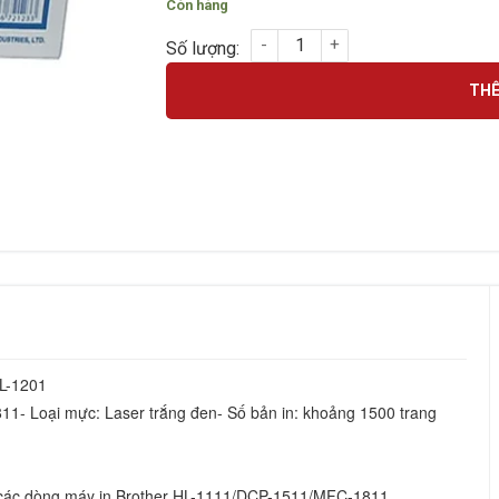
Còn hàng
Hộp mực Brother TN1010 – Cho máy HL-111
THÊ
L-1201
các dòng máy in Brother HL-1111/DCP-1511/MFC-1811