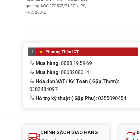
gaming AOC 27G50Z/71 27in, IPS,
FHD, 260hz
1
Phương Thảo ICT
Mua hàng:
0888.19.59.69
Mua hàng:
0868208014
Hóa đơn VAT/ Kế Toán ( Gặp Thơm):
0382484097
Hỗ trợ kỹ thuật ( Gặp Phu):
0355090454
CHÍNH SÁCH GIAO HÀNG
Đ