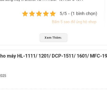
5/5 - (1 bình chọn)
Bấm 5 sao để ủng hộ shop
Xem Thêm
↓
Cho máy HL-1111/ 1201/ DCP-1511/ 1601/ MFC-1
2025