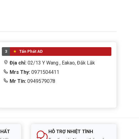
3
Tấn Phát AD
Địa chỉ:
02/13 Y Wang , Eakao, Đắk Lắk
Mrs Thy:
0971504411
Mr Tín:
0949579078
NHẤT
HỖ TRỢ NHIỆT TÌNH