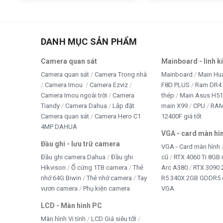
DANH MỤC SẢN PHẨM
Camera quan sát
Mainboard - linh k
Camera quan sát
Camera Trong nhà
Mainboard
Main Hu
Camera Imou
Camera Ezviz
F8D PLUS
Ram DR4 
Camera Imou ngoài trời
Camera
thép
Main Asus H5
Tiandy
Camera Dahua
Lắp đặt
main X99
CPU
RA
Camera quan sát
Camera Hero C1
12400F giá tốt
4MP DAHUA
VGA - card màn hì
Đầu ghi - lưu trữ camera
VGA - Card màn hình
Đầu ghi camera Dahua
Đầu ghi
cũ
RTX 4060 Ti 8GB 
Hikvison
Ổ cứng 1TB camera
Thẻ
Arc A380
RTX 3090 
nhớ 64G Biwin
Thẻ nhớ camera
Tay
R5 340X 2GB GDDR5 
vươn camera
Phụ kiện camera
VGA
LCD - Màn hình PC
Màn hình Vi tính
LCD Giá siêu tốt