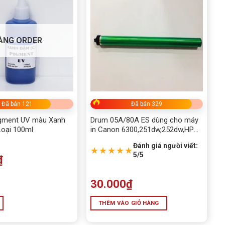
ÀNG ORDER
Đã bán 121
Đã bán 329
gment UV màu Xanh
Drum 05A/80A ES dùng cho máy
Loại 100ml
in Canon 6300,251dw,252dw,HP
2055,2035
Đánh giá người viết:
★★★★★
5/5
₫
30.000
₫
THÊM VÀO GIỎ HÀNG