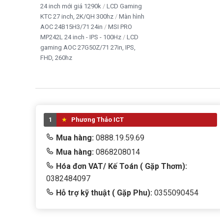
24 inch mới giá 1290k
LCD Gaming
KTC 27 inch, 2K/QH 300hz
Màn hình
AOC 24B15H3/71 24in
MSI PRO
MP242L 24 inch - IPS - 100Hz
LCD
gaming AOC 27G50Z/71 27in, IPS,
FHD, 260hz
1
Phương Thảo ICT
Mua hàng:
0888.19.59.69
Mua hàng:
0868208014
Hóa đơn VAT/ Kế Toán ( Gặp Thơm):
0382484097
Hỗ trợ kỹ thuật ( Gặp Phu):
0355090454