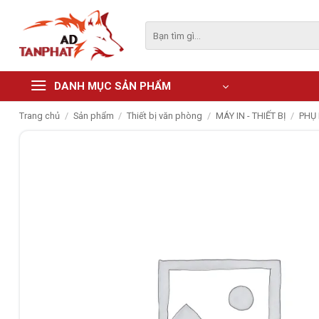
Skip
to
Tìm
kiếm:
content
DANH MỤC SẢN PHẨM
Trang chủ
/
Sản phẩm
/
Thiết bị văn phòng
/
MÁY IN - THIẾT BỊ
/
PHỤ 