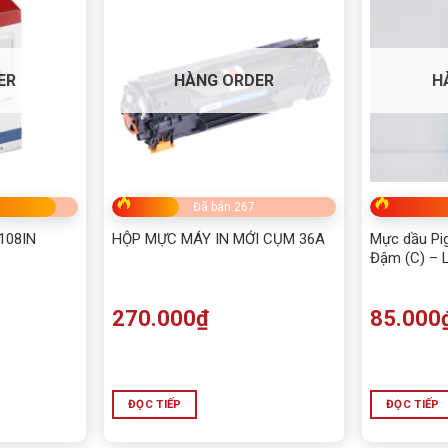
ER
HÀNG ORDER
H
Đã bán 267
 108IN
HỘP MỰC MÁY IN MỚI CỤM 36A
Mực dầu Pi
Đậm (C) – 
270.000
₫
85.000
ĐỌC TIẾP
ĐỌC TIẾP