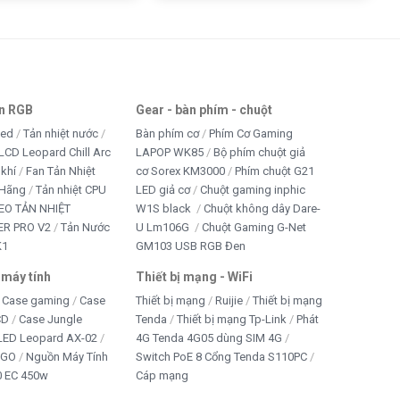
an RGB
Gear - bàn phím - chuột
led
Tản nhiệt nước
Bàn phím cơ
Phím Cơ Gaming
LCD Leopard Chill Arc
LAPOP WK85
Bộ phím chuột giả
 khí
Fan Tản Nhiệt
cơ Sorex KM3000
Phím chuột G21
 Hãng
Tản nhiệt CPU
LED giả cơ
Chuột gaming inphic
EO TẢN NHIỆT
W1S black
Chuột không dây Dare-
R PRO V2
Tản Nước
U Lm106G
Chuột Gaming G-Net
K1
GM103 USB RGB Đen
 máy tính
Thiết bị mạng - WiFi
Case gaming
Case
Thiết bị mạng
Ruijie
Thiết bị mạng
CD
Case Jungle
Tenda
Thiết bị mạng Tp-Link
Phát
 LED Leopard AX-02
4G Tenda 4G05 dùng SIM 4G
IGO
Nguồn Máy Tính
Switch PoE 8 Cổng Tenda S110PC
 EC 450w
Cáp mạng