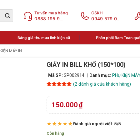
Tư vấn mua hàng
CSKH
0888 195 969
0949 579 078
Bảng giá thu mua linh kiện cũ
Phân phối Ram Toàn qu
KIỆN MÁY IN
GIẤY IN BILL KHỔ (150*100)
Mã SP:
SP002914
Danh mục:
PHỤ KIỆN MÁY
(
2
đánh giá của khách hàng)
5
2
trên 5
dựa trên
đánh giá
150.000
₫
★★★★★
Đánh giá người viết: 5/5
Còn hàng