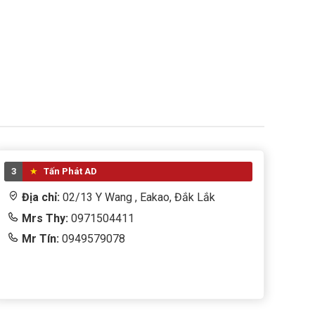
3
Tấn Phát AD
Địa chỉ:
02/13 Y Wang , Eakao, Đắk Lắk
Mrs Thy:
0971504411
Mr Tín:
0949579078