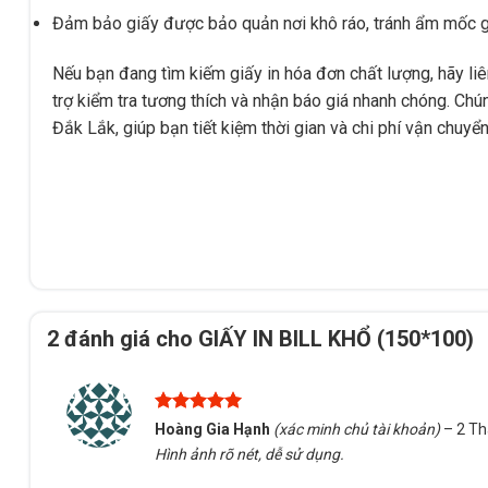
Đảm bảo giấy được bảo quản nơi khô ráo, tránh ẩm mốc g
Nếu bạn đang tìm kiếm giấy in hóa đơn chất lượng, hãy l
trợ kiểm tra tương thích và nhận báo giá nhanh chóng. Chú
Đắk Lắk, giúp bạn tiết kiệm thời gian và chi phí vận chuyển
2 đánh giá cho
GIẤY IN BILL KHỔ (150*100)
Được xếp
Hoàng Gia Hạnh
(xác minh chủ tài khoản)
–
2 Th
hạng
5
5
Hình ảnh rõ nét, dễ sử dụng.
sao