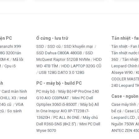
iện PC
Ổ cứng - lưu trữ
Tản nhiệt - f
ananzhi X99
SSD
SSD cũ
SSD khuyến mại
Tản nhiệt - Fan 
8G 3200 tản
SSD Dahua C800A 480GB
SSD
Tản nhiệt nước 
10M-K
Mã lỗi
McQuest Raptor 512GB NVMe
HDD
360
Tản nhiệt
M
Cpu i5
WD 4TB TÍM
HDD LAPTOP 320G CŨ
Leopard Chính
USB 128G DATO 3.0 128G
Alseye W90
K
COOLER MASTE
nh
PC - máy bộ - build PC
240 Leopard T
Card màn hình
PC máy bộ
Máy Bộ HP ProOne 240
Case - nguồn
iCHILL X3
Intel
G10 AIO C03PMAT
Mini PC Dell
24G cũ
VGA
Optiplex 3060 i5-8500T
Máy bộ All
Case máy tính
cũ
So sánh
In One Inspur AIO IIP-TT238 i7-
bể cá
Case L
13620H
PC ALL IN ONE
Máy chủ
Leopard LCD ,
Dell R360-SNS |8×2.5”|
Mini PC Dell
Nguồn 750W A
Wyse 5070
ANTEC ZEN 450