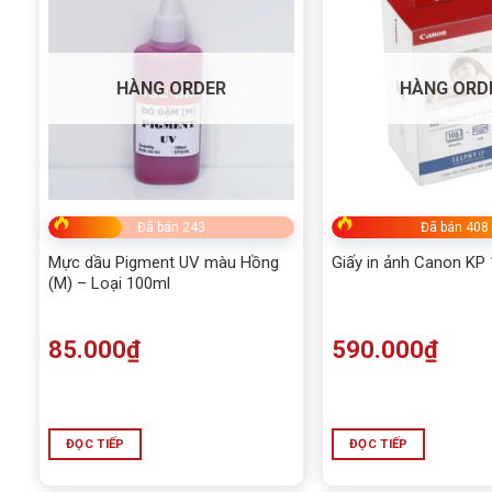
HÀNG ORDER
HÀNG ORD
Đã bán 243
Đã bán 408
Mực dầu Pigment UV màu Hồng
Giấy in ảnh Canon KP
(M) – Loại 100ml
85.000
₫
590.000
₫
ĐỌC TIẾP
ĐỌC TIẾP