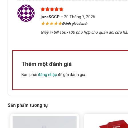
Được xếp
jazeSGCP
–
20 Tháng 7, 2026
hạng
5
5
★★★★★
Đánh giá nhanh
sao
Giấy in bill 150×100 phù hợp cho quán ăn, cửa hàn
Thêm một đánh giá
Bạn phải
đăng nhập
để gửi đánh giá.
Sản phẩm tương tự