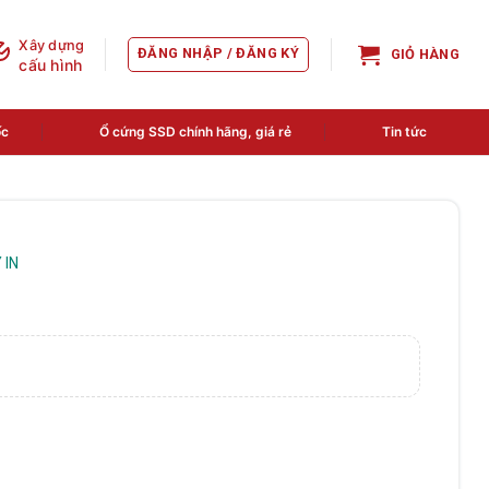
Xây dựng
ĐĂNG NHẬP / ĐĂNG KÝ
GIỎ HÀNG
cấu hình
ốc
Ổ cứng SSD chính hãng, giá rẻ
Tin tức
 IN