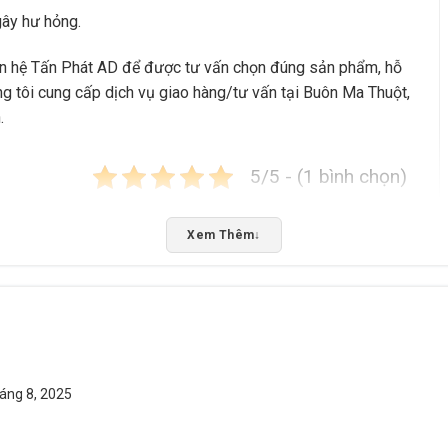
ây hư hỏng.
iên hệ Tấn Phát AD để được tư vấn chọn đúng sản phẩm, hỗ
ng tôi cung cấp dịch vụ giao hàng/tư vấn tại Buôn Ma Thuột,
.
5/5 - (1 bình chọn)
Bấm 5 sao để ủng hộ shop
Xem Thêm
↓
áng 8, 2025