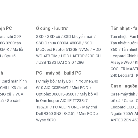
iện PC
Ổ cứng - lưu trữ
Tản nhiệt - f
ananzhi X99
SSD
SSD cũ
SSD khuyến mại
Tản nhiệt - Fan 
8G 3200 tản
SSD Dahua C800A 480GB
SSD
Tản nhiệt nước 
10M-K
Mã lỗi
McQuest Raptor 512GB NVMe
HDD
360
Tản nhiệt
M
Cpu i5
WD 4TB TÍM
HDD LAPTOP 320G CŨ
Leopard Chính
USB 128G DATO 3.0 128G
Alseye W90
K
COOLER MASTE
nh
PC - máy bộ - build PC
240 Leopard T
Card màn hình
PC máy bộ
Máy Bộ HP ProOne 240
Case - nguồn
iCHILL X3
Intel
G10 AIO C03PMAT
Mini PC Dell
24G cũ
VGA
Optiplex 3060 i5-8500T
Máy bộ All
Case máy tính
cũ
So sánh
In One Inspur AIO IIP-TT238 i7-
bể cá
Case L
13620H
PC ALL IN ONE
Máy chủ
Leopard LCD ,
Dell R360-SNS |8×2.5”|
Mini PC Dell
Nguồn 750W A
Wyse 5070
ANTEC ZEN 450