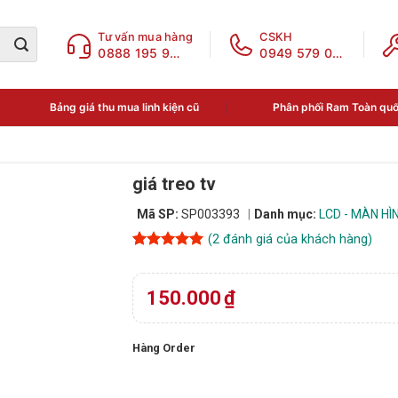
Tư vấn mua hàng
CSKH
0888 195 969
0949 579 078
Bảng giá thu mua linh kiện cũ
Phân phối Ram Toàn qu
giá treo tv
Mã SP:
SP003393
Danh mục:
LCD - MÀN HÌ
(
2
đánh giá của khách hàng)
5
2
trên 5
dựa trên
đánh giá
150.000
₫
Hàng Order