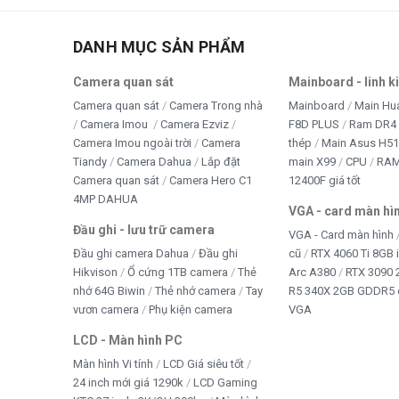
DANH MỤC SẢN PHẨM
Camera quan sát
Mainboard - linh k
Camera quan sát
Camera Trong nhà
Mainboard
Main Hu
Camera Imou
Camera Ezviz
F8D PLUS
Ram DR4 
Camera Imou ngoài trời
Camera
thép
Main Asus H5
Tiandy
Camera Dahua
Lắp đặt
main X99
CPU
RA
Camera quan sát
Camera Hero C1
12400F giá tốt
4MP DAHUA
VGA - card màn hì
Đầu ghi - lưu trữ camera
VGA - Card màn hình
Đầu ghi camera Dahua
Đầu ghi
cũ
RTX 4060 Ti 8GB 
Hikvison
Ổ cứng 1TB camera
Thẻ
Arc A380
RTX 3090 
nhớ 64G Biwin
Thẻ nhớ camera
Tay
R5 340X 2GB GDDR5 
vươn camera
Phụ kiện camera
VGA
LCD - Màn hình PC
Màn hình Vi tính
LCD Giá siêu tốt
24 inch mới giá 1290k
LCD Gaming