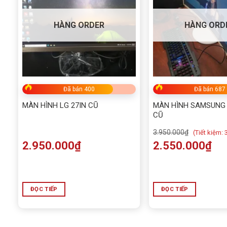
HÀNG ORDER
HÀNG ORD
Đã bán 400
Đã bán 687
MÀN HÌNH LG 27IN CŨ
MÀN HÌNH SAMSUNG 
CŨ
3.950.000
₫
(
Tiết kiệm:
2.950.000
₫
2.550.000
₫
ĐỌC TIẾP
ĐỌC TIẾP