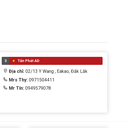
3
Tấn Phát AD
Địa chỉ:
02/13 Y Wang , Eakao, Đắk Lắk
Mrs Thy:
0971504411
Mr Tín:
0949579078