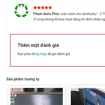
Được xếp
Phạm Quốc Phúc
(xác minh chủ tài khoản)
–
2 T
hạng
5
5
Ổ cứng không lỗi bad, hoạt động ổn định nhiều ngà
sao
Thêm một đánh giá
Bạn phải
đăng nhập
để gửi đánh giá.
Sản phẩm tương tự