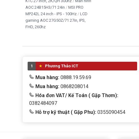
KTC 27 inch, 2K/QH 300hz
Màn hình
AOC 24B15H3/71 24in
MSI PRO
MP242L 24 inch - IPS - 100Hz
LCD
gaming AOC 27G50Z/71 27in, IPS,
FHD, 260hz
1
Phương Thảo ICT
Mua hàng:
0888.19.59.69
Mua hàng:
0868208014
Hóa đơn VAT/ Kế Toán ( Gặp Thơm):
0382484097
Hỗ trợ kỹ thuật ( Gặp Phu):
0355090454