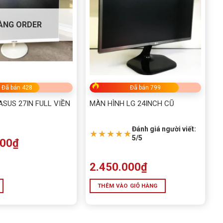
ÀNG ORDER
Đã bán 428
Đã bán 799
ASUS 27IN FULL VIỀN
MÀN HÌNH LG 24INCH CŨ
Đánh giá người viết:
★★★★★
5/5
000
₫
2.450.000
₫
THÊM VÀO GIỎ HÀNG