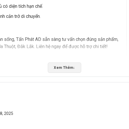
có diện tích hạn chế.
nh cản trở di chuyển.
ian sống, Tấn Phát AD sẵn sàng tư vấn chọn đúng sản phẩm,
a Thuột, Đắk Lắk. Liên hệ ngay để được hỗ trợ chi tiết!
Rate this product
Xem Thêm
↓
Bấm 5 sao để ủng hộ shop
8, 2025