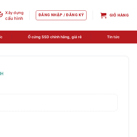
Xây dựng
ĐĂNG NHẬP / ĐĂNG KÝ
GIỎ HÀNG
cấu hình
ốc
Ổ cứng SSD chính hãng, giá rẻ
Tin tức
NH