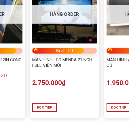
ER
HÀNG ORDER
H
Đã bán 641
32IN CONG
MÀN HÌNH LCD MENDA 27INCH
MÀN HÌNH 
FULL VIỀN MỚI
CŨ
35%)
2.750.000
₫
1.950.
ĐỌC TIẾP
ĐỌC TIẾP