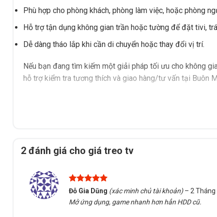
Phù hợp cho phòng khách, phòng làm việc, hoặc phòng ngủ 
Hỗ trợ tận dụng không gian trần hoặc tường để đặt tivi, trá
Dễ dàng tháo lắp khi cần di chuyển hoặc thay đổi vị trí.
Nếu bạn đang tìm kiếm một giải pháp tối ưu cho không g
hỗ trợ kiểm tra tương thích và giao hàng/tư vấn tại Buôn M
2 đánh giá cho
giá treo tv
Được xếp
Đỗ Gia Dũng
(xác minh chủ tài khoản)
–
2 Tháng 
hạng
5
5
Mở ứng dụng, game nhanh hơn hẳn HDD cũ.
sao