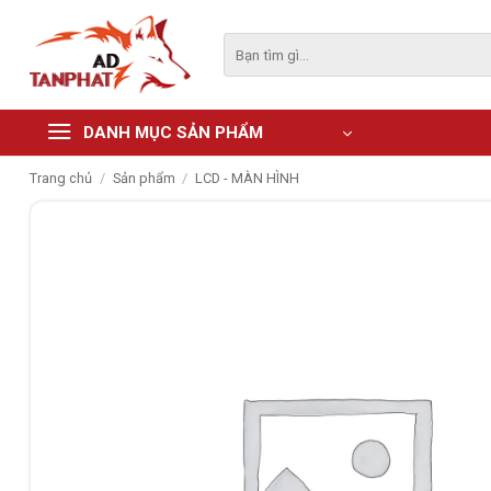
Skip
to
Tìm
kiếm:
content
DANH MỤC SẢN PHẨM
Trang chủ
/
Sản phẩm
/
LCD - MÀN HÌNH