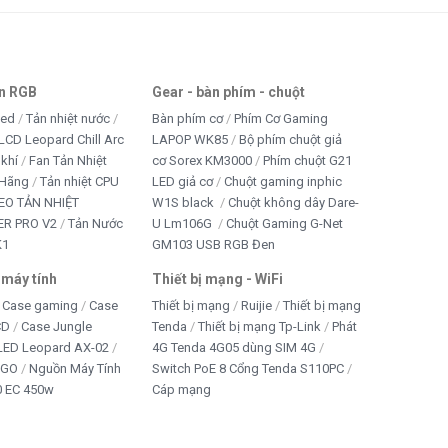
an RGB
Gear - bàn phím - chuột
led
Tản nhiệt nước
Bàn phím cơ
Phím Cơ Gaming
LCD Leopard Chill Arc
LAPOP WK85
Bộ phím chuột giả
 khí
Fan Tản Nhiệt
cơ Sorex KM3000
Phím chuột G21
 Hãng
Tản nhiệt CPU
LED giả cơ
Chuột gaming inphic
EO TẢN NHIỆT
W1S black
Chuột không dây Dare-
R PRO V2
Tản Nước
U Lm106G
Chuột Gaming G-Net
K1
GM103 USB RGB Đen
 máy tính
Thiết bị mạng - WiFi
Case gaming
Case
Thiết bị mạng
Ruijie
Thiết bị mạng
CD
Case Jungle
Tenda
Thiết bị mạng Tp-Link
Phát
 LED Leopard AX-02
4G Tenda 4G05 dùng SIM 4G
IGO
Nguồn Máy Tính
Switch PoE 8 Cổng Tenda S110PC
 EC 450w
Cáp mạng