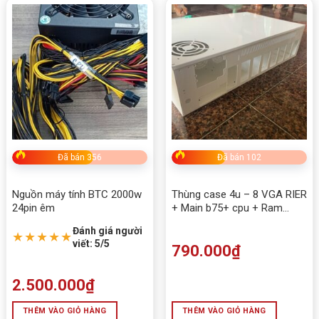
Đã bán 356
Đã bán 102
Nguồn máy tính BTC 2000w
Thùng case 4u – 8 VGA RIER
24pin êm
+ Main b75+ cpu + Ram
Nguồn
Đánh giá người
★★★★★
viết: 5/5
790.000
₫
2.500.000
₫
THÊM VÀO GIỎ HÀNG
THÊM VÀO GIỎ HÀNG