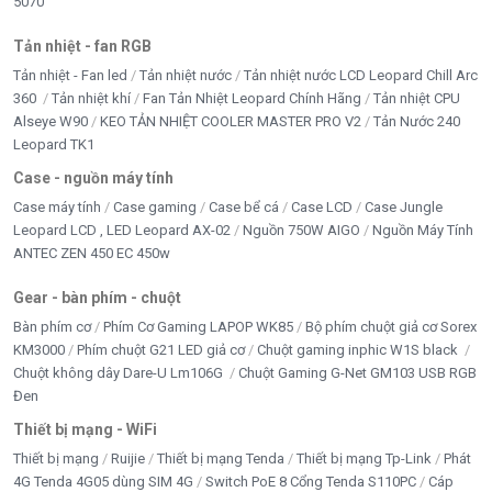
5070
Tản nhiệt - fan RGB
Tản nhiệt - Fan led
Tản nhiệt nước
Tản nhiệt nước LCD Leopard Chill Arc
360
Tản nhiệt khí
Fan Tản Nhiệt Leopard Chính Hãng
Tản nhiệt CPU
Alseye W90
KEO TẢN NHIỆT COOLER MASTER PRO V2
Tản Nước 240
Leopard TK1
Case - nguồn máy tính
Case máy tính
Case gaming
Case bể cá
Case LCD
Case Jungle
Leopard LCD , LED Leopard AX-02
Nguồn 750W AIGO
Nguồn Máy Tính
ANTEC ZEN 450 EC 450w
Gear - bàn phím - chuột
Bàn phím cơ
Phím Cơ Gaming LAPOP WK85
Bộ phím chuột giả cơ Sorex
KM3000
Phím chuột G21 LED giả cơ
Chuột gaming inphic W1S black
Chuột không dây Dare-U Lm106G
Chuột Gaming G-Net GM103 USB RGB
Đen
Thiết bị mạng - WiFi
Thiết bị mạng
Ruijie
Thiết bị mạng Tenda
Thiết bị mạng Tp-Link
Phát
4G Tenda 4G05 dùng SIM 4G
Switch PoE 8 Cổng Tenda S110PC
Cáp