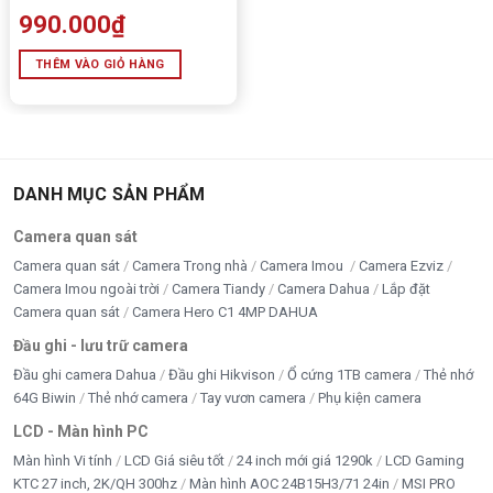
990.000
₫
THÊM VÀO GIỎ HÀNG
DANH MỤC SẢN PHẨM
Camera quan sát
Camera quan sát
Camera Trong nhà
Camera Imou
Camera Ezviz
Camera Imou ngoài trời
Camera Tiandy
Camera Dahua
Lắp đặt
Camera quan sát
Camera Hero C1 4MP DAHUA
Đầu ghi - lưu trữ camera
Đầu ghi camera Dahua
Đầu ghi Hikvison
Ổ cứng 1TB camera
Thẻ nhớ
64G Biwin
Thẻ nhớ camera
Tay vươn camera
Phụ kiện camera
LCD - Màn hình PC
Màn hình Vi tính
LCD Giá siêu tốt
24 inch mới giá 1290k
LCD Gaming
KTC 27 inch, 2K/QH 300hz
Màn hình AOC 24B15H3/71 24in
MSI PRO