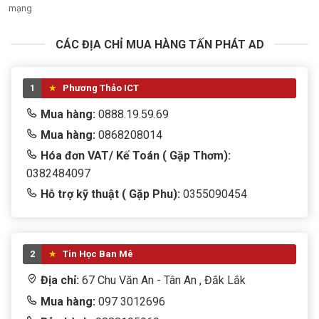
mạng
CÁC ĐỊA CHỈ MUA HÀNG TẤN PHÁT AD
1
Phương Thảo ICT
Mua hàng:
0888.19.59.69
Mua hàng:
0868208014
Hóa đơn VAT/ Kế Toán ( Gặp Thơm):
0382484097
Hỗ trợ kỹ thuật ( Gặp Phu):
0355090454
2
Tin Học Ban Mê
Địa chỉ:
67 Chu Văn An - Tân An , Đắk Lắk
Mua hàng:
097 3012696