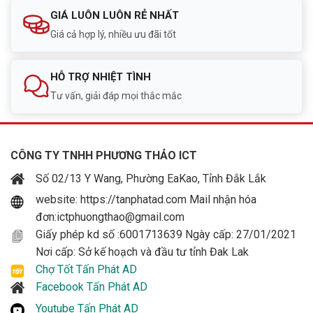
GIÁ LUÔN LUÔN RẺ NHẤT
Giá cả hợp lý, nhiều ưu đãi tốt
HỖ TRỢ NHIỆT TÌNH
Tư vấn, giải đáp mọi thắc mắc
CÔNG TY TNHH PHƯƠNG THẢO ICT
Số 02/13 Y Wang, Phường EaKao, Tỉnh Đắk Lắk
website: https://tanphatad.com Mail nhận hóa
đơn:ictphuongthao@gmail.com
Giấy phép kd số :6001713639 Ngày cấp: 27/01/2021
Nơi cấp: Sở kế hoạch và đầu tư tỉnh Đak Lak
Chợ Tốt Tấn Phát AD
Facebook Tấn Phát AD
Youtube Tấn Phát AD