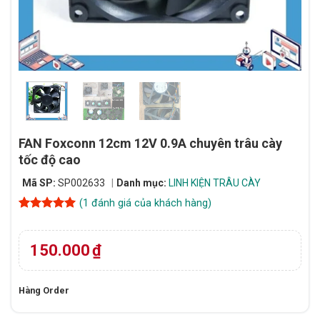
FAN Foxconn 12cm 12V 0.9A chuyên trâu cày
tốc độ cao
Mã SP:
SP002633
Danh mục:
LINH KIỆN TRÂU CÀY
(
1
đánh giá của khách hàng)
5
1
trên 5
dựa trên
đánh giá
150.000
₫
Hàng Order