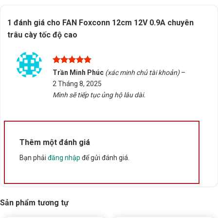
cho hệ thống của mình, Tấn Phát AD sẵn sàng hỗ trợ
tư vấn chọn đúng sản phẩm, kiểm tra tương thích và
1 đánh giá cho
FAN Foxconn 12cm 12V 0.9A chuyên
cung cấp dịch vụ giao hàng/tư vấn tại Buôn Ma Thuột,
trâu cày tốc độ cao
Đắk Lắk. Liên hệ ngay để được hỗ trợ tận tình!
Rate this product
Được xếp
Trần Minh Phúc
(xác minh chủ tài khoản)
–
hạng
5
5
2 Tháng 8, 2025
Bấm 5 sao để ủng hộ shop
sao
Mình sẽ tiếp tục ủng hộ lâu dài.
Thông số kỹ thuật
Thêm một đánh giá
Xuất xứ
Trung Quốc
Bạn phải
đăng nhập
để gửi đánh giá.
Sản phẩm tương tự