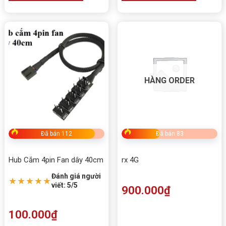
HÀNG ORDER
Đã bán 112
Đã bán 83
Hub Cắm 4pin Fan dây 40cm
rx 4G
Đánh giá người
★★★★★
viết: 5/5
900.000
₫
100.000
₫