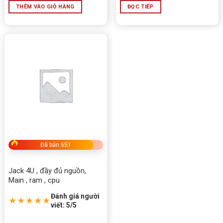
THÊM VÀO GIỎ HÀNG
ĐỌC TIẾP
Đã bán 651
Jack 4U , đầy đủ nguồn,
Main , ram , cpu
Đánh giá người
★★★★★
viết: 5/5