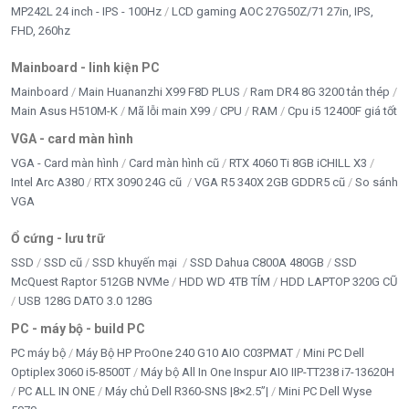
MP242L 24 inch - IPS - 100Hz
LCD gaming AOC 27G50Z/71 27in, IPS,
FHD, 260hz
Mainboard - linh kiện PC
Mainboard
Main Huananzhi X99 F8D PLUS
Ram DR4 8G 3200 tản thép
Main Asus H510M-K
Mã lỗi main X99
CPU
RAM
Cpu i5 12400F giá tốt
VGA - card màn hình
VGA - Card màn hình
Card màn hình cũ
RTX 4060 Ti 8GB iCHILL X3
Intel Arc A380
RTX 3090 24G cũ
VGA R5 340X 2GB GDDR5 cũ
So sánh
VGA
Ổ cứng - lưu trữ
SSD
SSD cũ
SSD khuyến mại
SSD Dahua C800A 480GB
SSD
McQuest Raptor 512GB NVMe
HDD WD 4TB TÍM
HDD LAPTOP 320G CŨ
USB 128G DATO 3.0 128G
PC - máy bộ - build PC
PC máy bộ
Máy Bộ HP ProOne 240 G10 AIO C03PMAT
Mini PC Dell
Optiplex 3060 i5-8500T
Máy bộ All In One Inspur AIO IIP-TT238 i7-13620H
PC ALL IN ONE
Máy chủ Dell R360-SNS |8×2.5”|
Mini PC Dell Wyse