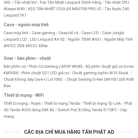
360
Tản nhiệt khí
Fan Tản Nhiệt Leopard Chính Hãng
Tản nhiệt CPU
Chuẩn Chống Nước IP67
Alseye W90
KEO TẢN NHIỆT COOLER MASTER PRO V2
Tản Nước 240
Leopard TK1
Với chuẩn bảo vệ IP67, camera hoạt động ổn định
trong môi trường:
Case - nguồn máy tính
Case máy tính
Case gaming
Case bể cá
Case LCD
Case Jungle
Mưa lớn.
Leopard LCD , LED Leopard AX-02
Nguồn 750W AIGO
Nguồn Máy Tính
ANTEC ZEN 450 EC 450w
Bụi bẩn.
Gear - bàn phím - chuột
Nắng nóng.
Bàn phím cơ
Phím Cơ Gaming LAPOP WK85
Bộ phím chuột giả cơ Sorex
Điều kiện thời tiết khắc nghiệt.
KM3000
Phím chuột G21 LED giả cơ
Chuột gaming inphic W1S black
Chuột không dây Dare-U Lm106G
Chuột Gaming G-Net GM103 USB RGB
Phù hợp lắp đặt:
Đen
Thiết bị mạng - WiFi
Trước cửa nhà.
Thiết bị mạng
Ruijie
Thiết bị mạng Tenda
Thiết bị mạng Tp-Link
Phát
Sân vườn.
4G Tenda 4G05 dùng SIM 4G
Switch PoE 8 Cổng Tenda S110PC
Cáp
mạng
Nhà xưởng.
Bãi xe.
CÁC ĐỊA CHỈ MUA HÀNG TẤN PHÁT AD