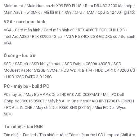
Mainboard
Main Huananzhi X99 F8D PLUS
Ram DR4 8G 3200 tản thép
Côn trùng.
Main Asus H510M-K
Mã lỗi main X99
CPU
RAM
Cpu i5 12400F giá tốt
VGA - card màn hình
Nhờ đó giảm đáng kể báo động giả và giúp người
VGA - Card màn hình
Card màn hình cũ
RTX 4060 Ti 8GB iCHILL X3
dùng nhận được thông báo chính xác hơn. xem thêm
Intel Arc A380
RTX 3090 24G cũ
VGA R5 340X 2GB GDDR5 cũ
So sánh
camera bản thân DH-IPC-HDW1439V-A-IL
VGA
Ổ cứng - lưu trữ
Tích Hợp Micro Thu Âm
SSD
SSD cũ
SSD khuyến mại
SSD Dahua C800A 480GB
SSD
Camera được tích hợp micro sẵn trong thân máy giúp:
McQuest Raptor 512GB NVMe
HDD WD 4TB TÍM
HDD LAPTOP 320G CŨ
USB 128G DATO 3.0 128G
Ghi lại âm thanh tại khu vực giám sát.
PC - máy bộ - build PC
Hỗ trợ xem lại đầy đủ sự việc.
PC máy bộ
Máy Bộ HP ProOne 240 G10 AIO C03PMAT
Mini PC Dell
Optiplex 3060 i5-8500T
Máy bộ All In One Inspur AIO IIP-TT238 i7-13620H
Nâng cao hiệu quả quản lý cửa hàng và văn phòng.
PC ALL IN ONE
Máy chủ Dell R360-SNS |8×2.5”|
Mini PC Dell Wyse
5070
Đây là tính năng rất được khách hàng lựa chọn khi lắp
đặt camera hiện nay.
Tản nhiệt - fan RGB
Tản nhiệt - Fan led
Tản nhiệt nước
Tản nhiệt nước LCD Leopard Chill Arc