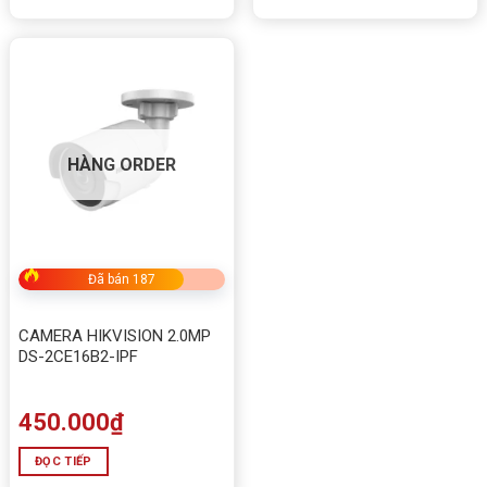
Hình ảnh ban đêm có màu sắc.
Tăng khả năng nhận diện đối tượng.
Hỗ trợ cảnh báo và răn đe hiệu quả.
Tầm nhìn ban đêm lên đến 30 mét.
HÀNG ORDER
Đã bán 187
CAMERA HIKVISION 2.0MP
DS-2CE16B2-IPF
450.000
₫
ĐỌC TIẾP