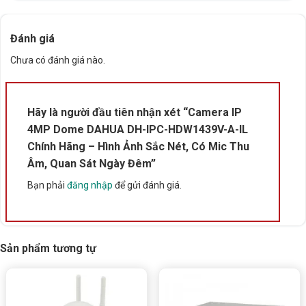
Đánh giá
Chưa có đánh giá nào.
Hãy là người đầu tiên nhận xét “Camera IP
4MP Dome DAHUA DH-IPC-HDW1439V-A-IL
Chính Hãng – Hình Ảnh Sắc Nét, Có Mic Thu
Thông Số Kỹ Thuật Camera DAHUA DH-
Âm, Quan Sát Ngày Đêm”
IPC-HDW1439V-A-IL
Bạn phải
đăng nhập
để gửi đánh giá.
THÔNG SỐ
CHI TIẾT
Model
DH-IPC-HDW1439V-A-IL
Độ phân giải
4 Megapixel
Sản phẩm tương tự
Chuẩn nén
H.265+, H.264+, H.265, H.264
Ống kính
3.6mm (tùy chọn 2.8mm)
Tầm nhìn ban đêm
30 mét