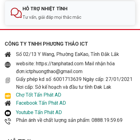
Công nghệ AI hiện đại.
HỖ TRỢ NHIỆT TÌNH
Hoạt động bền bỉ.
Tư vấn, giải đáp mọi thắc mắc
Hệ sinh thái camera đa dạng.
Dễ dàng mở rộng hệ thống.
CÔNG TY TNHH PHƯƠNG THẢO ICT
Sản phẩm được sử dụng rộng rãi tại nhà ở, doanh
Số 02/13 Y Wang, Phường EaKao, Tỉnh Đắk Lắk
nghiệp, trường học, bệnh viện và nhà máy trên toàn
website: https://tanphatad.com Mail nhận hóa
cầu.
đơn:ictphuongthao@gmail.com
Giấy phép kd số :6001713639 Ngày cấp: 27/01/2021
Mua Camera DAHUA DH-IPC-HDW1439V-
Nơi cấp: Sở kế hoạch và đầu tư tỉnh Đak Lak
A-IL Chính Hãng Tại Đắk Lắk
Chợ Tốt Tấn Phát AD
Facebook Tấn Phát AD
Tấn Phát AD chuyên cung cấp camera Dahua chính
hãng tại Buôn Ma Thuột và Đắk Lắk.
Youtube Tấn Phát AD
Phản ánh về chất lượng sản phẩm: 0888.19.59.69
Cam kết: