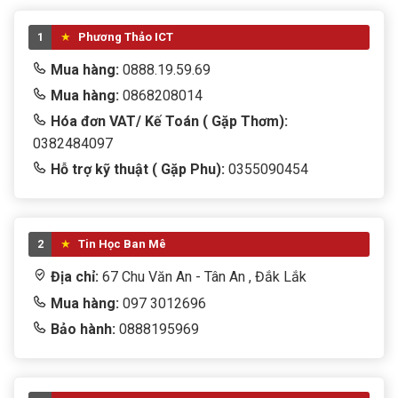
Kho hàng.
1
Phương Thảo ICT
Ứng Dụng Thực Tế
Mua hàng:
0888.19.59.69
Lắp Camera Cho Gia Đình
Mua hàng:
0868208014
Hóa đơn VAT/ Kế Toán ( Gặp Thơm):
Theo dõi:
0382484097
Cổng nhà.
Hỗ trợ kỹ thuật ( Gặp Phu):
0355090454
Sân trước.
Khu vực để xe.
2
Tin Học Ban Mê
Trẻ em và người lớn tuổi.
Địa chỉ:
67 Chu Văn An - Tân An , Đắk Lắk
Lắp Camera Cho Cửa Hàng
Mua hàng:
097 3012696
Giám sát:
Bảo hành:
0888195969
Quầy thu ngân.
Khu vực bán hàng.