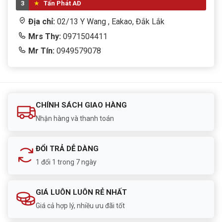
3
Tấn Phát AD
Khách ra vào.
Địa chỉ:
02/13 Y Wang , Eakao, Đắk Lắk
Nhân viên làm việc.
Mrs Thy:
0971504411
Mr Tín:
0949579078
Lắp Camera Cho Văn Phòng
Hỗ trợ:
Quản lý tài sản.
CHÍNH SÁCH GIAO HÀNG
Giám sát nhân viên.
Nhận hàng và thanh toán
Kiểm soát an ninh.
ĐỔI TRẢ DỄ DÀNG
Vì Sao Nên Chọn Camera Dahua?
1 đổi 1 trong 7 ngày
Dahua là một trong những thương hiệu camera giám
sát hàng đầu thế giới với nhiều ưu điểm:
GIÁ LUÔN LUÔN RẺ NHẤT
Giá cả hợp lý, nhiều ưu đãi tốt
Chất lượng hình ảnh ổn định.