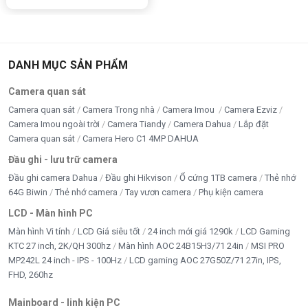
DANH MỤC SẢN PHẨM
Camera quan sát
Camera quan sát
Camera Trong nhà
Camera Imou
Camera Ezviz
Camera Imou ngoài trời
Camera Tiandy
Camera Dahua
Lắp đặt
Camera quan sát
Camera Hero C1 4MP DAHUA
Đầu ghi - lưu trữ camera
Đầu ghi camera Dahua
Đầu ghi Hikvison
Ổ cứng 1TB camera
Thẻ nhớ
Hỗ Trợ Phát Hiện Con Người (Human Detection)
64G Biwin
Thẻ nhớ camera
Tay vươn camera
Phụ kiện camera
Công nghệ AI giúp camera phân biệt người với các đối
LCD - Màn hình PC
tượng khác như:
Màn hình Vi tính
LCD Giá siêu tốt
24 inch mới giá 1290k
LCD Gaming
KTC 27 inch, 2K/QH 300hz
Màn hình AOC 24B15H3/71 24in
MSI PRO
Lá cây.
MP242L 24 inch - IPS - 100Hz
LCD gaming AOC 27G50Z/71 27in, IPS,
FHD, 260hz
Động vật nhỏ.
Mainboard - linh kiện PC
Ánh sáng thay đổi.