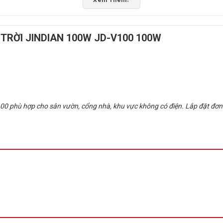
Xem Thêm
↓
hí thi công.
TRỜI JINDIAN 100W JD-V100 100W
m đèn, tấm pin và bộ điều khiển được tối ưu đồng bộ từ
 bộ đèn năng lượng mặt trời lắp ghép.
0 phù hợp cho sân vườn, cổng nhà, khu vực không có điện. Lắp đặt đơn g