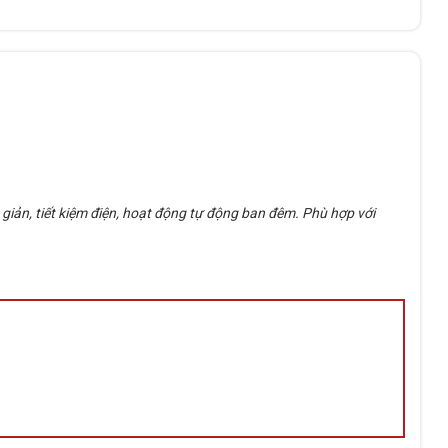
Chống nước
IP65/IP67 tùy phiên bản
Nhà ở, sân vườn, kho, bãi xe, trang trại,
Ứng dụng
công trình ngoài trời
iản, tiết kiệm điện, hoạt động tự động ban đêm. Phù hợp với