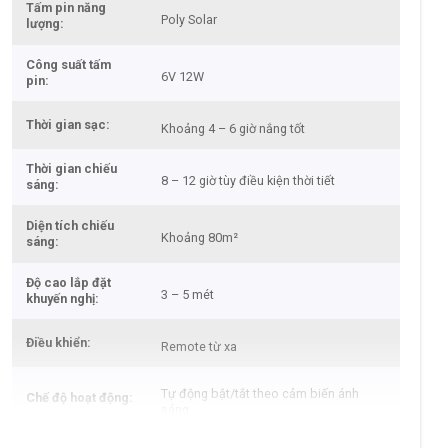
Tấm pin năng
Poly Solar
lượng
Công suất tấm
6V 12W
pin
Thời gian sạc
Khoảng 4 – 6 giờ nắng tốt
Thời gian chiếu
8 – 12 giờ tùy điều kiện thời tiết
sáng
Diện tích chiếu
Khoảng 80m²
sáng
Độ cao lắp đặt
3 – 5 mét
khuyến nghị
Điều khiển
Remote từ xa
Tự động bật/tắt theo cảm biến ánh
Chế độ hoạt động
sáng