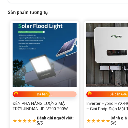
Sản phẩm tương tự
ĐÈN PHA NĂNG LƯỢNG MẶT TRỜI JINDIAN 100
Đã bán 58
Đã bán 646
ĐÈN PHA NĂNG LƯỢNG MẶT
Inverter Hybrid HYX-
Thông số kỹ thuật ĐÈN PHA N
TRỜI JINDIAN JD-V200 200W
– Giải Pháp Điện Mặt 
Minh, Tiết Kiệm Tối Đ
Đánh giá người viết:
Đánh giá 
100W JD-V100 100W
★★★★★
★★★★★
5/5
5/5