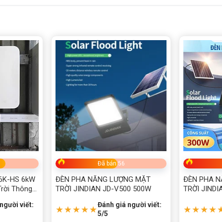
W JD-V100 100W
Đã bán 56
H6K-HS 6kW
ĐÈN PHA NĂNG LƯỢNG MẶT
ĐÈN PHA 
ĂNG LƯỢNG MẶT TRỜI JINDIAN
Trời Thông
TRỜI JINDIAN JD-V500 500W
TRỜI JINDI
a
người viết:
Đánh giá người viết:
★★★★★
★★★★
5/5