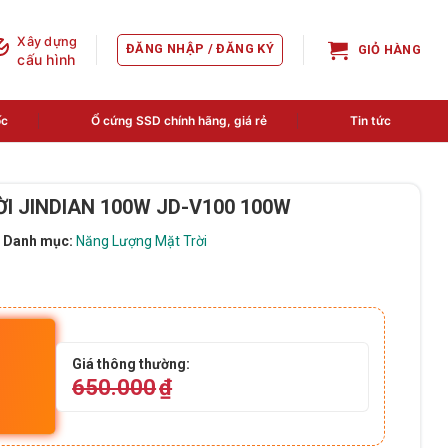
Xây dựng
ĐĂNG NHẬP / ĐĂNG KÝ
GIỎ HÀNG
cấu hình
ốc
Ổ cứng SSD chính hãng, giá rẻ
Tin tức
I JINDIAN 100W JD-V100 100W
Danh mục:
Năng Lượng Mặt Trời
Giá thông thường:
650.000
₫