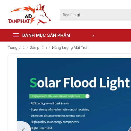
Skip
to
Tìm
kiếm:
content
DANH MỤC SẢN PHẨM
Trang chủ
/
Sản phẩm
/
Năng Lượng Mặt Trời