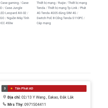
Case gaming
Case
Thiết bị mạng
Ruijie
Thiết bị mạng
CD
Case Jungle
Tenda
Thiết bị mạng Tp-Link
Phát
 LED Leopard AX-02
4G Tenda 4G05 dùng SIM 4G
IGO
Nguồn Máy Tính
Switch PoE 8 Cổng Tenda S110PC
 EC 450w
Cáp mạng
3
Tấn Phát AD
Địa chỉ:
02/13 Y Wang , Eakao, Đắk Lắk
Mrs Thy:
0971504411