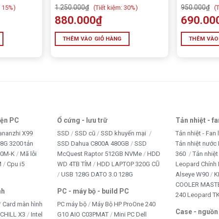
1.250.000
₫
950.000
₫
15%)
(
Tiết kiệm:
30%)
(
T
880.000
₫
690.00
 MẶT TRỜI JINDIAN 100W JD-V100 100W
THÊM VÀO GIỎ HÀNG
THÊM VÀO
iện PC
Ổ cứng - lưu trữ
Tản nhiệt - f
ananzhi X99
SSD
SSD cũ
SSD khuyến mại
Tản nhiệt - Fan 
 tốt
8G 3200 tản
SSD Dahua C800A 480GB
SSD
Tản nhiệt nước 
10M-K
Mã lỗi
McQuest Raptor 512GB NVMe
HDD
360
Tản nhiệt
 thời tiết
M
Cpu i5
WD 4TB TÍM
HDD LAPTOP 320G CŨ
Leopard Chính
USB 128G DATO 3.0 128G
Alseye W90
K
COOLER MASTE
nh
PC - máy bộ - build PC
240 Leopard T
Card màn hình
PC máy bộ
Máy Bộ HP ProOne 240
Case - nguồn
iCHILL X3
Intel
G10 AIO C03PMAT
Mini PC Dell