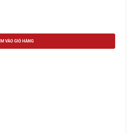
00W JD-V100 100W số lượng
M VÀO GIỎ HÀNG