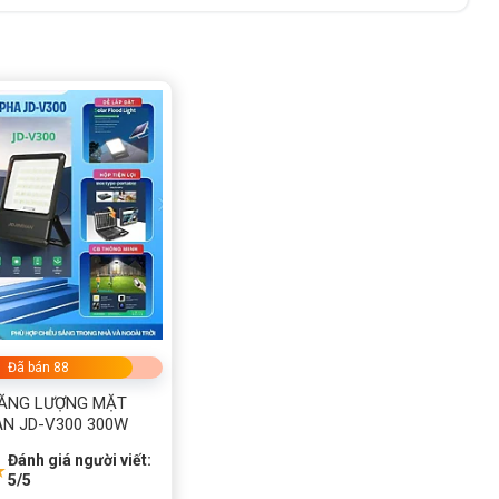
Đã bán 88
NĂNG LƯỢNG MẶT
AN JD-V300 300W
Đánh giá người viết:
★
5/5