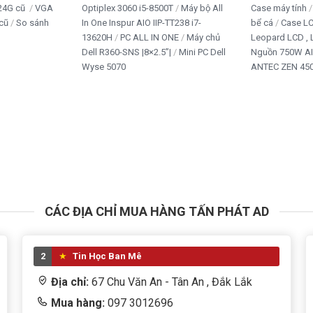
cảm biến ánh sáng
24G cũ
VGA
Optiplex 3060 i5-8500T
Máy bộ All
Case máy tính
ản
cũ
So sánh
In One Inspur AIO IIP-TT238 i7-
bể cá
Case L
13620H
PC ALL IN ONE
Máy chủ
Leopard LCD ,
i xe, trang trại, công trình ngoài trời
Dell R360-SNS |8×2.5”|
Mini PC Dell
Nguồn 750W A
Wyse 5070
ANTEC ZEN 450
 hệ thống chiếu sáng không nằm ở giá mua đèn mà nằm ở tiền
00W gần như loại bỏ hai khoản chi phí này.
CÁC ĐỊA CHỈ MUA HÀNG TẤN PHÁT AD
2
Tin Học Ban Mê
Địa chỉ:
67 Chu Văn An - Tân An , Đắk Lắk
Mua hàng:
097 3012696