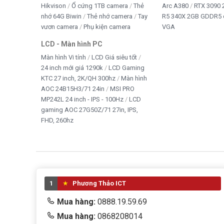
Chế độ hoạt động
Tự động bật/tắt theo 
Hikvison
Ổ cứng 1TB camera
Thẻ
Arc A380
RTX 3090 
Chống nước
IP65/IP67 tùy phiên b
nhớ 64G Biwin
Thẻ nhớ camera
Tay
R5 340X 2GB GDDR5 
vươn camera
Phụ kiện camera
VGA
Ứng dụng
Nhà ở, sân vườn, kho, bã
LCD - Màn hình PC
Màn hình Vi tính
LCD Giá siêu tốt
24 inch mới giá 1290k
LCD Gaming
Giá trị thực tế khi sử dụng
KTC 27 inch, 2K/QH 300hz
Màn hình
AOC 24B15H3/71 24in
MSI PRO
Khác với đèn pha điện truyền thống, chi phí lớn nhất của
MP242L 24 inch - IPS - 100Hz
LCD
điện và chi phí thi công dây dẫn.
gaming AOC 27G50Z/71 27in, IPS,
FHD, 260hz
ĐÈN PHA NĂNG LƯỢNG MẶT TRỜI JINDIAN 100W JD-V100 1
Nếu cần lắp đèn ở:
Cổng nhà
1
Phương Thảo ICT
Vườn cây
Mua hàng:
0888.19.59.69
Trang trại
Mua hàng:
0868208014