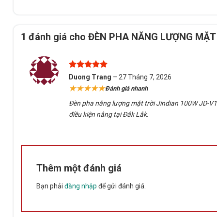
Không cần đào rãnh hoặc kéo dây điện, giảm đáng kể chi p
1 đánh giá cho
ĐÈN PHA NĂNG LƯỢNG MẶT 
Điểm đáng chú ý của dòng JINDIAN là toàn bộ hệ thống gồ
nhà sản xuất, giúp giảm lỗi tương thích thường gặp ở các
Được xếp
Duong Trang
–
27 Tháng 7, 2026
hạng
5
5
★★★★★
Đánh giá nhanh
sao
Đèn pha năng lượng mặt trời Jindian 100W JD-V10
điều kiện nắng tại Đắk Lắk.
Thêm một đánh giá
Bạn phải
đăng nhập
để gửi đánh giá.