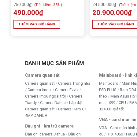
750.000
₫
24.500.000
₫
(
Tiết kiệm:
35%)
(
Tiết kiệm:
THÔNG SỐ
CHI TIẾT
490.000
₫
20.900.000
₫
Tên sản phẩm
ĐÈN PHA NĂNG LƯỢNG
THÊM VÀO GIỎ HÀNG
THÊM VÀO GIỎ HÀNG
Công suất
100W
Nguồn sáng
LED SMD
Nhiệt độ màu
3000K – 6500K
Pin lưu trữ
Lithium 3.2V
DANH MỤC SẢN PHẨM
Tấm pin năng lượng
Poly Solar
Camera quan sát
Mainboard - linh k
Công suất tấm pin
6V 12W
Camera quan sát
Camera Trong nhà
Mainboard
Main Hu
Thời gian sạc
Khoảng 4 – 6 giờ nắng
Camera Imou
Camera Ezviz
F8D PLUS
Ram DR4 
Camera Imou ngoài trời
Camera
thép
Main Asus H5
Thời gian chiếu sáng
8 – 12 giờ tùy điều kiện
Tiandy
Camera Dahua
Lắp đặt
main X99
CPU
RA
Diện tích chiếu sáng
Khoảng 80m²
Camera quan sát
Camera Hero C1
12400F giá tốt
4MP DAHUA
Độ cao lắp đặt khuyến nghị
3 – 5 mét
VGA - card màn hì
Đầu ghi - lưu trữ camera
Điều khiển
Remote từ xa
VGA - Card màn hình
Đầu ghi camera Dahua
Đầu ghi
cũ
RTX 4060 Ti 8GB 