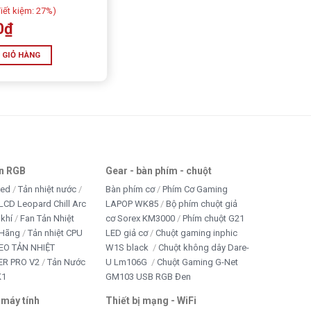
iết kiệm:
27%)
0
₫
 GIỎ HÀNG
an RGB
Gear - bàn phím - chuột
led
Tản nhiệt nước
Bàn phím cơ
Phím Cơ Gaming
LCD Leopard Chill Arc
LAPOP WK85
Bộ phím chuột giả
 khí
Fan Tản Nhiệt
cơ Sorex KM3000
Phím chuột G21
 Hãng
Tản nhiệt CPU
LED giả cơ
Chuột gaming inphic
EO TẢN NHIỆT
W1S black
Chuột không dây Dare-
R PRO V2
Tản Nước
U Lm106G
Chuột Gaming G-Net
K1
GM103 USB RGB Đen
 máy tính
Thiết bị mạng - WiFi