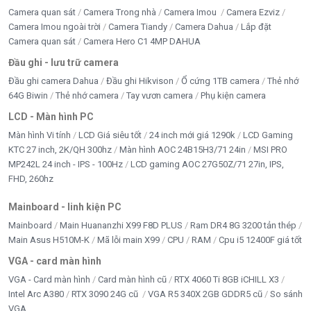
Camera quan sát
Camera Trong nhà
Camera Imou
Camera Ezviz
Camera Imou ngoài trời
Camera Tiandy
Camera Dahua
Lắp đặt
Camera quan sát
Camera Hero C1 4MP DAHUA
Đầu ghi - lưu trữ camera
Đầu ghi camera Dahua
Đầu ghi Hikvison
Ổ cứng 1TB camera
Thẻ nhớ
64G Biwin
Thẻ nhớ camera
Tay vươn camera
Phụ kiện camera
LCD - Màn hình PC
Màn hình Vi tính
LCD Giá siêu tốt
24 inch mới giá 1290k
LCD Gaming
KTC 27 inch, 2K/QH 300hz
Màn hình AOC 24B15H3/71 24in
MSI PRO
MP242L 24 inch - IPS - 100Hz
LCD gaming AOC 27G50Z/71 27in, IPS,
FHD, 260hz
Mainboard - linh kiện PC
Mainboard
Main Huananzhi X99 F8D PLUS
Ram DR4 8G 3200 tản thép
Main Asus H510M-K
Mã lỗi main X99
CPU
RAM
Cpu i5 12400F giá tốt
VGA - card màn hình
VGA - Card màn hình
Card màn hình cũ
RTX 4060 Ti 8GB iCHILL X3
Intel Arc A380
RTX 3090 24G cũ
VGA R5 340X 2GB GDDR5 cũ
So sánh
VGA