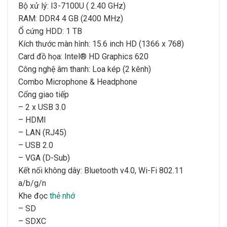
Bộ xử lý: I3-7100U ( 2.40 GHz)
RAM: DDR4 4 GB (2400 MHz)
Ổ cứng
HDD: 1 TB
Kích thước màn hình: 15.6 inch HD (1366 x 768)
Card đồ họa: Intel® HD Graphics 620
Công nghệ âm thanh: Loa kép (2 kênh)
Combo Microphone & Headphone
Cổng giao tiếp
– 2 x USB 3.0
– HDMI
– LAN (RJ45)
– USB 2.0
– VGA (D-Sub)
Kết nối không dây: Bluetooth v4.0, Wi-Fi 802.11
a/b/g/n
Khe đọc
thẻ nhớ
– SD
– SDXC