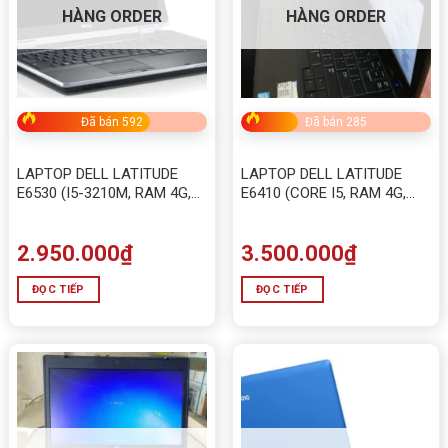
HÀNG ORDER
HÀNG ORDER
Đã bán 592
Đã bán 285
LAPTOP DELL LATITUDE
LAPTOP DELL LATITUDE
E6530 (I5-3210M, RAM 4G,
E6410 (CORE I5, RAM 4G,
HDD 320G)
HDD 320G)
2.950.000
₫
3.500.000
₫
ĐỌC TIẾP
ĐỌC TIẾP