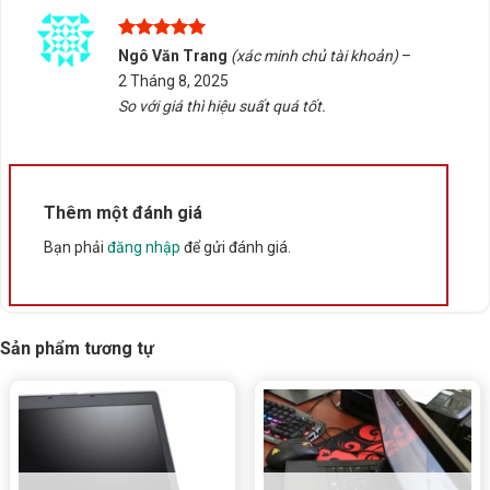
Xuất xứ
Trung Quốc
Được xếp
Ngô Văn Trang
(xác minh chủ tài khoản)
–
hạng
5
5
2 Tháng 8, 2025
sao
So với giá thì hiệu suất quá tốt.
Thêm một đánh giá
Bạn phải
đăng nhập
để gửi đánh giá.
Sản phẩm tương tự