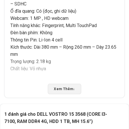
– SDHC
Ổ đĩa quang: Có (đọc, ghi dữ liệu)
Webcam: 1 MP , HD webcam
Tính năng khác: Fingerprint, Multi TouchPad
Đèn bàn phím: Không
Thông tin Pin: Li-Ion 4 cell
Kích thước: Dài 380 mm – Rộng 260 mm – Dày 23.65
mm
Trọng lượng: 2.18 kg
Chất liệu: Vỏ nhựa
Rate this product
Xem Thêm
↓
Bấm 5 sao để ủng hộ shop
1 đánh giá cho
DELL VOSTRO 15 3568 (CORE I3-
Thông số kỹ thuật
7100, RAM DDR4 4G, HDD 1 TB, MH 15.6″)