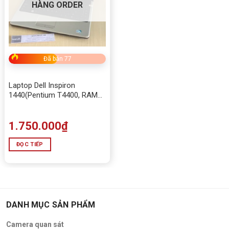
HÀNG ORDER
Đã bán 77
Laptop Dell Inspiron
1440(Pentium T4400, RAM
4GB, HDD 320GB, 14.0 inch)
1.750.000
₫
ĐỌC TIẾP
DANH MỤC SẢN PHẨM
Camera quan sát