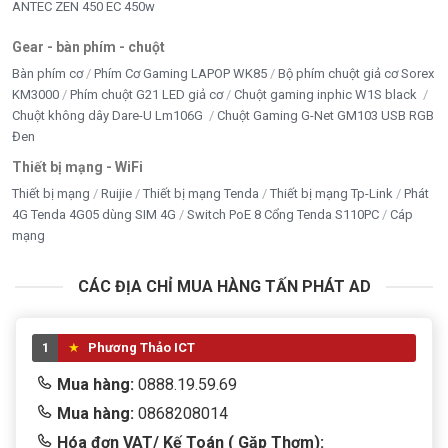
ANTEC ZEN 450 EC 450w
Gear - bàn phím - chuột
Bàn phím cơ
Phím Cơ Gaming LAPOP WK85
Bộ phím chuột giả cơ Sorex
KM3000
Phím chuột G21 LED giả cơ
Chuột gaming inphic W1S black
Chuột không dây Dare-U Lm106G
Chuột Gaming G-Net GM103 USB RGB
Đen
Thiết bị mạng - WiFi
Thiết bị mạng
Ruijie
Thiết bị mạng Tenda
Thiết bị mạng Tp-Link
Phát
4G Tenda 4G05 dùng SIM 4G
Switch PoE 8 Cổng Tenda S110PC
Cáp
mạng
CÁC ĐỊA CHỈ MUA HÀNG TẤN PHÁT AD
1
Phương Thảo ICT
Mua hàng:
0888.19.59.69
Mua hàng:
0868208014
Hóa đơn VAT/ Kế Toán ( Gặp Thơm):