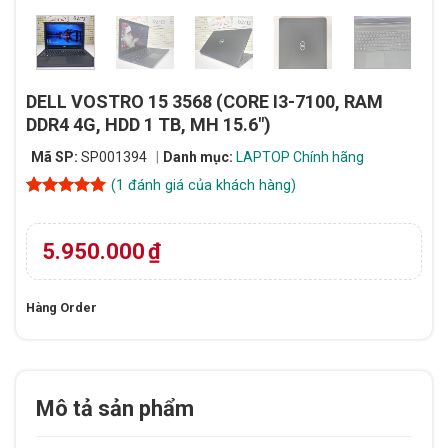
DELL VOSTRO 15 3568 (CORE I3-7100, RAM
DDR4 4G, HDD 1 TB, MH 15.6″)
Mã SP:
SP001394
Danh mục:
LAPTOP Chính hãng
(
1
đánh giá của khách hàng)
5
1
trên 5
dựa trên
đánh giá
5.950.000
₫
Hàng Order
Mô tả sản phẩm