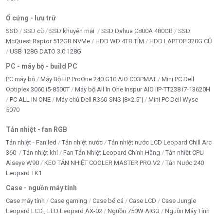
Ổ cứng - lưu trữ
SSD
SSD cũ
SSD khuyến mại
SSD Dahua C800A 480GB
SSD
McQuest Raptor 512GB NVMe
HDD WD 4TB TÍM
HDD LAPTOP 320G CŨ
USB 128G DATO 3.0 128G
PC - máy bộ - build PC
PC máy bộ
Máy Bộ HP ProOne 240 G10 AIO C03PMAT
Mini PC Dell
Optiplex 3060 i5-8500T
Máy bộ All In One Inspur AIO IIP-TT238 i7-13620H
PC ALL IN ONE
Máy chủ Dell R360-SNS |8×2.5”|
Mini PC Dell Wyse
5070
Tản nhiệt - fan RGB
Tản nhiệt - Fan led
Tản nhiệt nước
Tản nhiệt nước LCD Leopard Chill Arc
360
Tản nhiệt khí
Fan Tản Nhiệt Leopard Chính Hãng
Tản nhiệt CPU
Alseye W90
KEO TẢN NHIỆT COOLER MASTER PRO V2
Tản Nước 240
Leopard TK1
Case - nguồn máy tính
Case máy tính
Case gaming
Case bể cá
Case LCD
Case Jungle
Leopard LCD , LED Leopard AX-02
Nguồn 750W AIGO
Nguồn Máy Tính