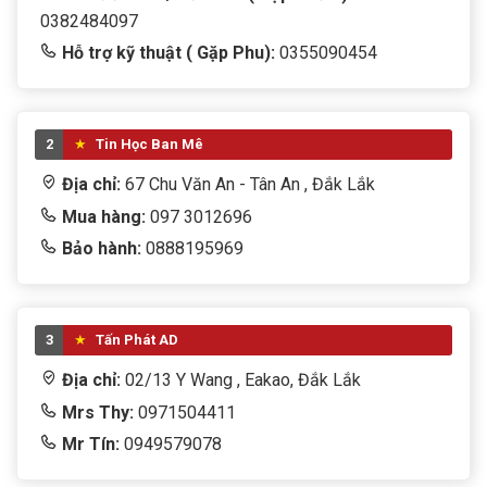
0382484097
Hỗ trợ kỹ thuật ( Gặp Phu):
0355090454
2
Tin Học Ban Mê
Địa chỉ:
67 Chu Văn An - Tân An , Đắk Lắk
Mua hàng:
097 3012696
Bảo hành:
0888195969
3
Tấn Phát AD
Địa chỉ:
02/13 Y Wang , Eakao, Đắk Lắk
Mrs Thy:
0971504411
Mr Tín:
0949579078