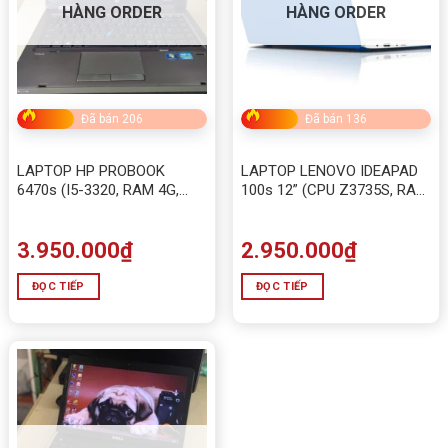
HÀNG ORDER
HÀNG ORDER
Đã bán 206
Đã bán 136
LAPTOP HP PROBOOK
LAPTOP LENOVO IDEAPAD
6470s (I5-3320, RAM 4G,
100s 12” (CPU Z3735S, RAM
HDD 320G)
2GB, HDD 32G)
3.950.000
₫
2.950.000
₫
ĐỌC TIẾP
ĐỌC TIẾP