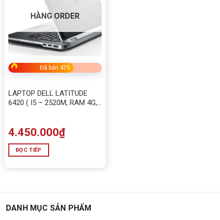
HÀNG ORDER
Đã bán 475
LAPTOP DELL LATITUDE
6420 ( I5 – 2520M, RAM 4G,
SSD 128G)
4.450.000
₫
ĐỌC TIẾP
DANH MỤC SẢN PHẨM