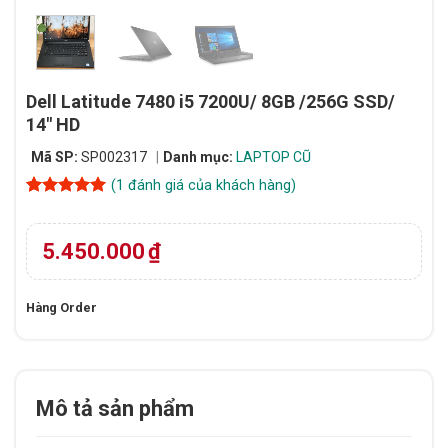
Dell Latitude 7480 i5 7200U/ 8GB /256G SSD/
14″ HD
Mã SP:
SP002317
Danh mục:
LAPTOP CŨ
(
1
đánh giá của khách hàng)
5
1
trên 5
dựa trên
đánh giá
5.450.000
₫
Hàng Order
Mô tả sản phẩm