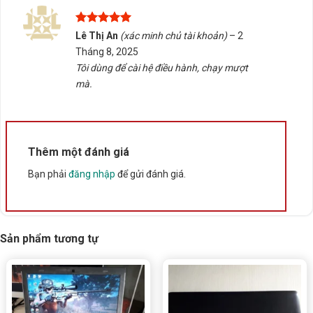
Thuột, Đắk Lắk, Tấn Phát AD sẵn sàng tư vấn chọn
đúng sản phẩm, hỗ trợ kiểm tra tương thích và cung
Được xếp
Lê Thị An
(xác minh chủ tài khoản)
–
2
cấp dịch vụ giao hàng/tư vấn tận nơi. Liên hệ ngay để
hạng
5
5
Tháng 8, 2025
sao
được hỗ trợ chi tiết.
Tôi dùng để cài hệ điều hành, chạy mượt
mà.
Rate this product
Bấm 5 sao để ủng hộ shop
Thêm một đánh giá
Thông số kỹ thuật
Bạn phải
đăng nhập
để gửi đánh giá.
Xuất xứ
Trung Quốc
Sản phẩm tương tự