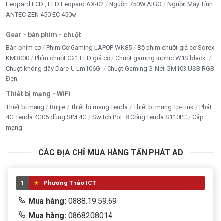
Leopard LCD , LED Leopard AX-02
Nguồn 750W AIGO
Nguồn Máy Tính
ANTEC ZEN 450 EC 450w
Gear - bàn phím - chuột
Bàn phím cơ
Phím Cơ Gaming LAPOP WK85
Bộ phím chuột giả cơ Sorex
KM3000
Phím chuột G21 LED giả cơ
Chuột gaming inphic W1S black
Chuột không dây Dare-U Lm106G
Chuột Gaming G-Net GM103 USB RGB
Đen
Thiết bị mạng - WiFi
Thiết bị mạng
Ruijie
Thiết bị mạng Tenda
Thiết bị mạng Tp-Link
Phát
4G Tenda 4G05 dùng SIM 4G
Switch PoE 8 Cổng Tenda S110PC
Cáp
mạng
CÁC ĐỊA CHỈ MUA HÀNG TẤN PHÁT AD
1
Phương Thảo ICT
Mua hàng:
0888.19.59.69
Mua hàng:
0868208014