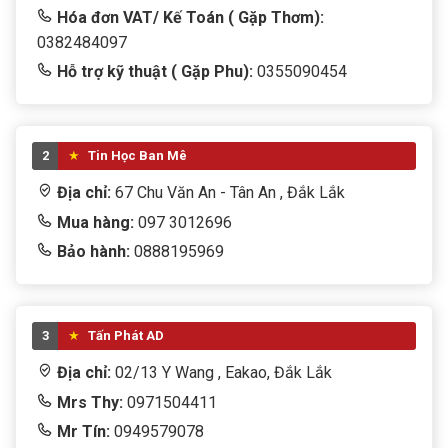
Hóa đơn VAT/ Kế Toán ( Gặp Thơm):
0382484097
Hỗ trợ kỹ thuật ( Gặp Phu):
0355090454
2
Tin Học Ban Mê
Địa chỉ:
67 Chu Văn An - Tân An , Đắk Lắk
Mua hàng:
097 3012696
Bảo hành:
0888195969
3
Tấn Phát AD
Địa chỉ:
02/13 Y Wang , Eakao, Đắk Lắk
Mrs Thy:
0971504411
Mr Tín:
0949579078