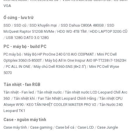
VGA
Ổ cứng - lưu trữ
SSD
SSD cũ
SSD khuyến mại
SSD Dahua C800A 480GB
SSD
McQuest Raptor 512GB NVMe
HDD WD 4TB TÍM
HDD LAPTOP 320G CŨ
USB 128G DATO 3.0 128G
PC - máy bộ - build PC
PC máy bộ
Máy Bộ HP ProOne 240 G10 AIO C03PMAT
Mini PC Dell
Optiplex 3060 i5-8500T
Máy bộ All In One Inspur AIO IIP-TT238 i7-13620H
PC ALL IN ONE
Máy chủ Dell R360-SNS |8×2.5”|
Mini PC Dell Wyse
5070
Tản nhiệt - fan RGB
Tản nhiệt - Fan led
Tản nhiệt nước
Tản nhiệt nước LCD Leopard Chill Arc
360
Tản nhiệt khí
Fan Tản Nhiệt Leopard Chính Hãng
Tản nhiệt CPU
Alseye W90
KEO TẢN NHIỆT COOLER MASTER PRO V2
Tản Nước 240
Leopard TK1
Case - nguồn máy tính
Case máy tính
Case gaming
Case bể cá
Case LCD
Case Jungle