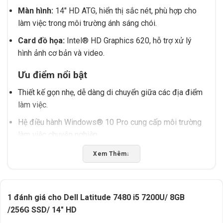
Màn hình:
14″ HD ATG, hiển thị sắc nét, phù hợp cho
làm việc trong môi trường ánh sáng chói.
Card đồ họa:
Intel® HD Graphics 620, hỗ trợ xử lý
hình ảnh cơ bản và video.
Ưu điểm nổi bật
Thiết kế gọn nhẹ, dễ dàng di chuyển giữa các địa điểm
làm việc.
Hệ điều hành Windows® 10 Pro cung cấp môi trường
làm việc chuyên nghiệp.
Phù hợp cho người dùng cần thiết bị bền bỉ trong điều
Xem Thêm
↓
kiện làm việc di động.
Nên kiểm tra thông số thực tế trước khi mua để đảm
bảo phù hợp với nhu cầu.
1 đánh giá cho
Dell Latitude 7480 i5 7200U/ 8GB
/256G SSD/ 14″ HD
Nếu bạn đang tìm kiếm laptop văn phòng tại Buôn Ma