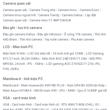
Camera quan sát
Camera quan sát
Camera Trong nhà
Camera Imou
Camera Ezviz
Camera Imou ngoài trời
Camera Tiandy
Camera Dahua
Lắp đặt
Camera quan sát
Camera Hero C1 4MP DAHUA
Đầu ghi - lưu trữ camera
Đầu ghi camera Dahua
Đầu ghi Hikvison
Ổ cứng 1TB camera
Thẻ nhớ
64G Biwin
Thẻ nhớ camera
Tay vươn camera
Phụ kiện camera
LCD - Màn hình PC
Màn hình Vi tính
LCD Giá siêu tốt
24 inch mới giá 1290k
LCD Gaming
KTC 27 inch, 2K/QH 300hz
Màn hình AOC 24B15H3/71 24in
MSI PRO
MP242L 24 inch - IPS - 100Hz
LCD gaming AOC 27G50Z/71 27in, IPS,
FHD, 260hz
Mainboard - linh kiện PC
Mainboard
Main Huananzhi X99 F8D PLUS
Ram DR4 8G 3200 tản thép
Main Asus H510M-K
Mã lỗi main X99
CPU
RAM
Cpu i5 12400F giá tốt
VGA - card màn hình
VGA - Card màn hình
Card màn hình cũ
RTX 4060 Ti 8GB iCHILL X3
Intel Arc A380
RTX 3090 24G cũ
VGA R5 340X 2GB GDDR5 cũ
So sánh