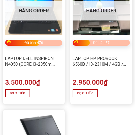
HÀNG ORDER
HÀNG ORDER
Đã bán 476
Đã bán 37
LAPTOP DELL INSPIRON
LAPTOP HP PROBOOK
N4050 (CORE i3-2350m,
6560B / I3-2310M / 4GB /
RAM 4G, HDD 320)
HDD 160G
3.500.000
₫
2.950.000
₫
ĐỌC TIẾP
ĐỌC TIẾP