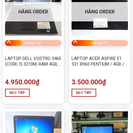
HÀNG ORDER
HÀNG ORDER
Đã bán 157
Đã bán 71
LAPTOP DELL VOSTRO 3460
LAPTOP ACER ASPIRE E1
(CORE I5 3210M, RAM 4GB,
531 B960 PENTIUM / 4GB /
HDD 320GB, INTEL HD
SSD 64GB / HDD 60GB
GRAPHICS 4000, 15.6 INCH)
4.950.000
₫
3.500.000
₫
ĐỌC TIẾP
ĐỌC TIẾP