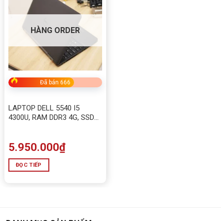
HÀNG ORDER
Đã bán 666
LAPTOP DELL 5540 I5
4300U, RAM DDR3 4G, SSD
128G Màn hình 15.6
5.950.000
₫
ĐỌC TIẾP