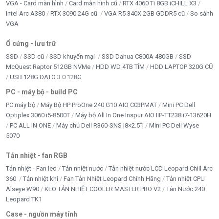
VGA - Card màn hình
Card màn hình cũ
RTX 4060 Ti 8GB iCHILL X3
Intel Arc A380
RTX 3090 24G cũ
VGA R5 340X 2GB GDDR5 cũ
So sánh
VGA
Ổ cứng - lưu trữ
SSD
SSD cũ
SSD khuyến mại
SSD Dahua C800A 480GB
SSD
McQuest Raptor 512GB NVMe
HDD WD 4TB TÍM
HDD LAPTOP 320G CŨ
USB 128G DATO 3.0 128G
PC - máy bộ - build PC
PC máy bộ
Máy Bộ HP ProOne 240 G10 AIO C03PMAT
Mini PC Dell
Optiplex 3060 i5-8500T
Máy bộ All In One Inspur AIO IIP-TT238 i7-13620H
PC ALL IN ONE
Máy chủ Dell R360-SNS |8×2.5”|
Mini PC Dell Wyse
5070
Tản nhiệt - fan RGB
Tản nhiệt - Fan led
Tản nhiệt nước
Tản nhiệt nước LCD Leopard Chill Arc
360
Tản nhiệt khí
Fan Tản Nhiệt Leopard Chính Hãng
Tản nhiệt CPU
Alseye W90
KEO TẢN NHIỆT COOLER MASTER PRO V2
Tản Nước 240
Leopard TK1
Case - nguồn máy tính