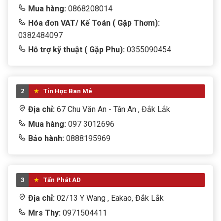
Mua hàng:
0868208014
Hóa đơn VAT/ Kế Toán ( Gặp Thơm):
0382484097
Hỗ trợ kỹ thuật ( Gặp Phu):
0355090454
2
Tin Học Ban Mê
Địa chỉ:
67 Chu Văn An - Tân An , Đắk Lắk
Mua hàng:
097 3012696
Bảo hành:
0888195969
3
Tấn Phát AD
Địa chỉ:
02/13 Y Wang , Eakao, Đắk Lắk
Mrs Thy:
0971504411