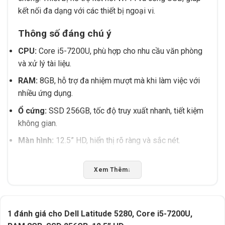
kết nối đa dạng với các thiết bị ngoại vi.
Thông số đáng chú ý
CPU:
Core i5-7200U, phù hợp cho nhu cầu văn phòng
và xử lý tài liệu.
RAM:
8GB, hỗ trợ đa nhiệm mượt mà khi làm việc với
nhiều ứng dụng.
Ổ cứng:
SSD 256GB, tốc độ truy xuất nhanh, tiết kiệm
không gian.
Màn hình:
12.5” HD, hiển thị rõ ràng và sắc nét.
Kết nối:
Hỗ trợ Wi-Fi và cổng USB, phù hợp khi thiết bị
hỗ trợ các chuẩn phổ thông.
Xem Thêm
↓
Phù hợp với nhu cầu nào?
Dell Latitude 5280 lý tưởng cho người làm việc di
1 đánh giá cho
Dell Latitude 5280, Core i5-7200U,
chuyển, sinh viên cần thiết bị hỗ trợ học tập, hoặc