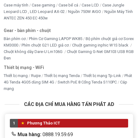
Case máy tính
Case gaming
Case bể cá
Case LCD
Case Jungle
Leopard LCD , LED Leopard AX-02
Nguồn 750W AIGO
Nguồn Máy Tính
ANTEC ZEN 450 EC 450w
Gear - bàn phím - chuột
Bàn phím cơ
Phím Cơ Gaming LAPOP WK85
Bộ phím chuột giả cơ Sorex
KM3000
Phím chuột G21 LED giả cơ
Chuột gaming inphic W1S black
Chuột không dây Dare-U Lm106G
Chuột Gaming G-Net GM103 USB RGB
Đen
Thiết bị mạng - WiFi
Thiết bị mạng
Ruijie
Thiết bị mạng Tenda
Thiết bị mạng Tp-Link
Phát
4G Tenda 4G05 dùng SIM 4G
Switch PoE 8 Cổng Tenda S110PC
Cáp
mạng
CÁC ĐỊA CHỈ MUA HÀNG TẤN PHÁT AD
1
Phương Thảo ICT
Mua hàng:
0888.19.59.69