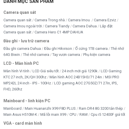
DANH MỤC SẢN PHẨM
Camera quan sát
Camera quan sát
Camera Trong nhà
Camera Imou
Camera Ezviz
Camera Imou ngoài trời
Camera Tiandy
Camera Dahua
Lắp đặt
Camera quan sát
Camera Hero C1 4MP DAHUA
Đầu ghi - lưu trữ camera
Đầu ghi camera Dahua
Đầu ghi Hikvison
Ổ cứng 1TB camera
Thẻ nhớ
64G Biwin
Thẻ nhớ camera
Tay vươn camera
Phụ kiện camera
LCD - Màn hình PC
Màn hình Vi tính
LCD Giá siêu tốt
24 inch mới giá 1290k
LCD Gaming
KTC 27 inch, 2K/QH 300hz
Màn hình AOC 24B15H3/71 24in
MSI PRO
MP242L 24 inch - IPS - 100Hz
LCD gaming AOC 27G50Z/71 27in, IPS,
FHD, 260hz
Mainboard - linh kiện PC
Mainboard
Main Huananzhi X99 F8D PLUS
Ram DR4 8G 3200 tản thép
Main Asus H510M-K
Mã lỗi main X99
CPU
RAM
Cpu i5 12400F giá tốt
VGA - card màn hình