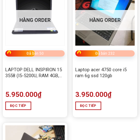
HÀNG ORDER
HÀNG ORDER
Đã bán 50
Đã bán 232
LAPTOP DELL INSPIRON 15
Laptop acer 4750 core i5
3558 (I5-5200U, RAM 4GB,
ram 6g ssd 120gb
HDD 500G, VGA RỜI
NVIDIA® GeForce® 820M)
Chuyên Game và đồ họa
5.950.000
₫
3.950.000
₫
ĐỌC TIẾP
ĐỌC TIẾP