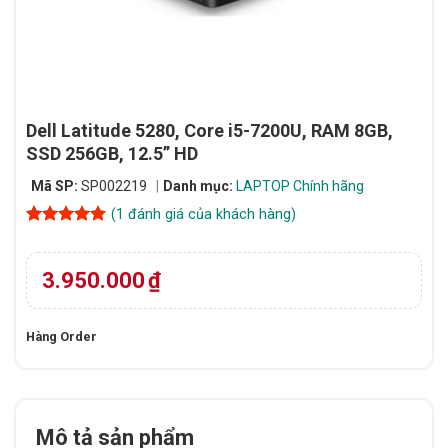
Dell Latitude 5280, Core i5-7200U, RAM 8GB,
SSD 256GB, 12.5” HD
Mã SP:
SP002219
Danh mục:
LAPTOP Chính hãng
(
1
đánh giá của khách hàng)
5
1
trên 5
dựa trên
đánh giá
3.950.000
₫
Hàng Order
Mô tả sản phẩm