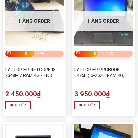
HÀNG ORDER
HÀNG ORDER
Đã bán 499
Đã bán 173
LAPTOP HP 450 CORE I3-
LAPTOP HP PROBOOK
2348M / RAM 4G / HDD
6475b (I5-2520, RAM 4G,
320G CŨ
SSD 120G)
2.450.000
₫
3.950.000
₫
ĐỌC TIẾP
ĐỌC TIẾP