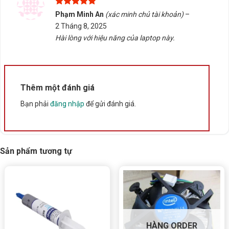
Rate this product
Được xếp
Phạm Minh An
(xác minh chủ tài khoản)
–
hạng
5
5
2 Tháng 8, 2025
Bấm 5 sao để ủng hộ shop
sao
Hài lòng với hiệu năng của laptop này.
Thông số kỹ thuật
Thêm một đánh giá
Xuất xứ
Trung Quốc
Bạn phải
đăng nhập
để gửi đánh giá.
Sản phẩm tương tự
HÀNG ORDER