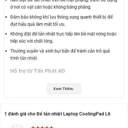
ở nơi có vật cản hoặc không bằng phẳng.
Đảm bảo không khí lưu thông xung quanh thiết bị để
đạt hiệu quả làm mát tối ưu.
Không đặt đế tản nhiệt trực tiếp lên bề mặt nóng hoặc
tiếp xúc với chất lỏng.
Thường xuyên vệ sinh bụi bẩn để tránh cản trở quá
trình tản nhiệt.
Hỗ trợ từ Tấn Phát AD
Nếu bạn đang tìm kiếm đế tản nhiệt phù hợp với nhu
cầu sử dụng, Tấn Phát AD sẵn sàng tư vấn chọn sản
Xem Thêm
↓
phẩm đúng tiêu chí. Chúng tôi hỗ trợ kiểm tra tương
thích, cung cấp dịch vụ giao hàng và tư vấn tại Buôn
Ma Thuột, Đắk Lắk. Liên hệ ngay để được hỗ trợ tận
1 đánh giá cho
Đế tản nhiệt Laptop CoolingPad L6
tình!