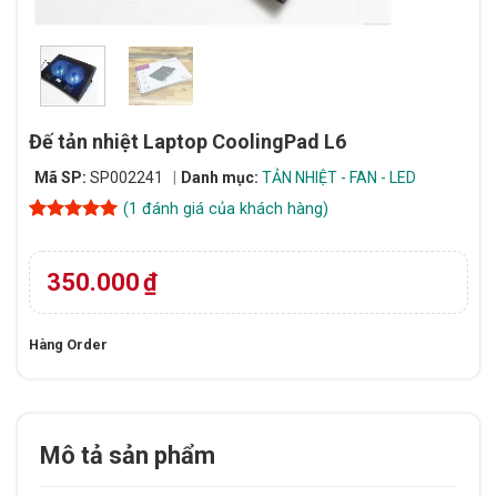
Đế tản nhiệt Laptop CoolingPad L6
Mã SP:
SP002241
Danh mục:
TẢN NHIỆT - FAN - LED
(
1
đánh giá của khách hàng)
5
1
trên 5
dựa trên
đánh giá
350.000
₫
Hàng Order
Mô tả sản phẩm