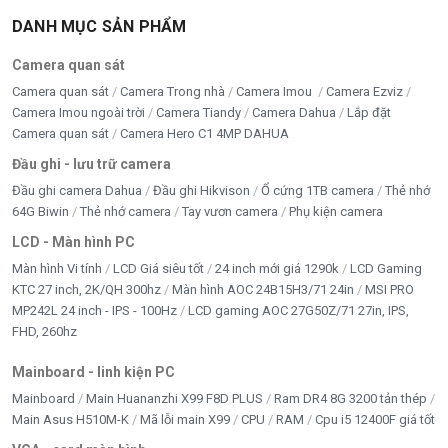
DANH MỤC SẢN PHẨM
Camera quan sát
Camera quan sát
Camera Trong nhà
Camera Imou
Camera Ezviz
Camera Imou ngoài trời
Camera Tiandy
Camera Dahua
Lắp đặt
Camera quan sát
Camera Hero C1 4MP DAHUA
Đầu ghi - lưu trữ camera
Đầu ghi camera Dahua
Đầu ghi Hikvison
Ổ cứng 1TB camera
Thẻ nhớ
64G Biwin
Thẻ nhớ camera
Tay vươn camera
Phụ kiện camera
LCD - Màn hình PC
Màn hình Vi tính
LCD Giá siêu tốt
24 inch mới giá 1290k
LCD Gaming
KTC 27 inch, 2K/QH 300hz
Màn hình AOC 24B15H3/71 24in
MSI PRO
MP242L 24 inch - IPS - 100Hz
LCD gaming AOC 27G50Z/71 27in, IPS,
FHD, 260hz
Mainboard - linh kiện PC
Mainboard
Main Huananzhi X99 F8D PLUS
Ram DR4 8G 3200 tản thép
Main Asus H510M-K
Mã lỗi main X99
CPU
RAM
Cpu i5 12400F giá tốt