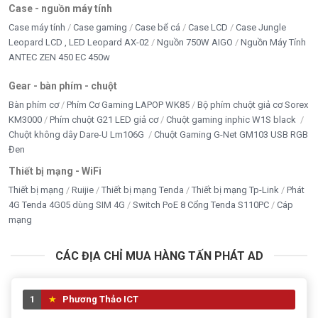
Case - nguồn máy tính
Case máy tính
Case gaming
Case bể cá
Case LCD
Case Jungle
Leopard LCD , LED Leopard AX-02
Nguồn 750W AIGO
Nguồn Máy Tính
ANTEC ZEN 450 EC 450w
Gear - bàn phím - chuột
Bàn phím cơ
Phím Cơ Gaming LAPOP WK85
Bộ phím chuột giả cơ Sorex
KM3000
Phím chuột G21 LED giả cơ
Chuột gaming inphic W1S black
Chuột không dây Dare-U Lm106G
Chuột Gaming G-Net GM103 USB RGB
Đen
Thiết bị mạng - WiFi
Thiết bị mạng
Ruijie
Thiết bị mạng Tenda
Thiết bị mạng Tp-Link
Phát
4G Tenda 4G05 dùng SIM 4G
Switch PoE 8 Cổng Tenda S110PC
Cáp
mạng
CÁC ĐỊA CHỈ MUA HÀNG TẤN PHÁT AD
1
Phương Thảo ICT