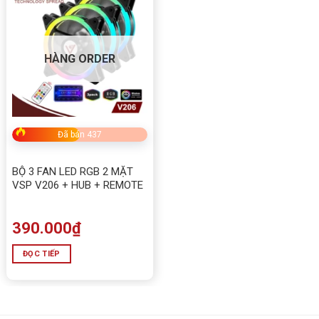
HÀNG ORDER
Đã bán 437
BỘ 3 FAN LED RGB 2 MẶT
VSP V206 + HUB + REMOTE
390.000
₫
ĐỌC TIẾP