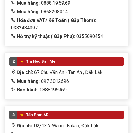
Mua hàng:
0888.19.59.69
Mua hàng:
0868208014
Hóa đơn VAT/ Kế Toán ( Gặp Thơm):
0382484097
Hỗ trợ kỹ thuật ( Gặp Phu):
0355090454
2
Tin Học Ban Mê
Địa chỉ:
67 Chu Văn An - Tân An , Đắk Lắk
Mua hàng:
097 3012696
Bảo hành:
0888195969
3
Tấn Phát AD
Địa chỉ:
02/13 Y Wang , Eakao, Đắk Lắk