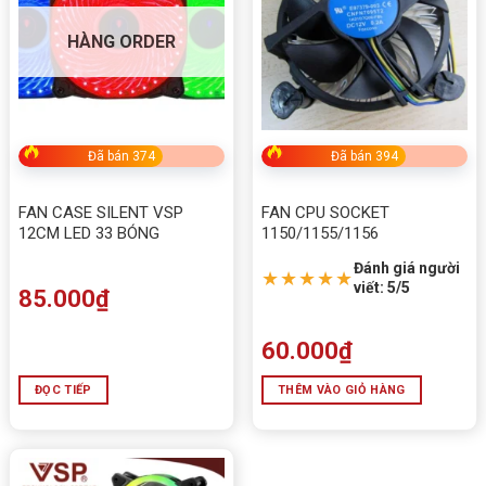
HÀNG ORDER
Đã bán 374
Đã bán 394
FAN CASE SILENT VSP
FAN CPU SOCKET
12CM LED 33 BÓNG
1150/1155/1156
Đánh giá người
★★★★★
viết: 5/5
85.000
₫
60.000
₫
ĐỌC TIẾP
THÊM VÀO GIỎ HÀNG