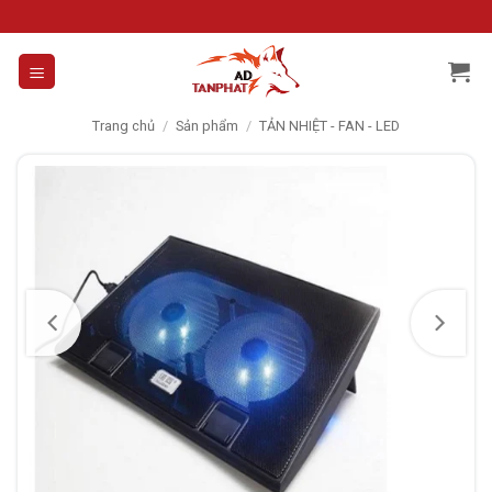
Skip
to
content
Trang chủ
/
Sản phẩm
/
TẢN NHIỆT - FAN - LED