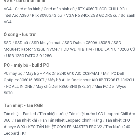
VGA - card màn hình
VGA - Card màn hình
Card màn hình cũ
RTX 4060 Ti 8GB iCHILL X3
Intel Arc A380
RTX 3090 24G cũ
VGA R5 340X 2GB GDDR5 cũ
So sánh
VGA
Ổ cứng - lưu trữ
SSD
SSD cũ
SSD khuyến mại
SSD Dahua C800A 480GB
SSD
McQuest Raptor 512GB NVMe
HDD WD 4TB TÍM
HDD LAPTOP 320G CŨ
USB 128G DATO 3.0 128G
PC - máy bộ - build PC
PC máy bộ
Máy Bộ HP ProOne 240 G10 AIO C03PMAT
Mini PC Dell
Optiplex 3060 i5-8500T
Máy bộ All In One Inspur AIO IIP-TT238 i7-13620H
PC ALL IN ONE
Máy chủ Dell R360-SNS |8×2.5”|
Mini PC Dell Wyse
5070
Tản nhiệt - fan RGB
Tản nhiệt - Fan led
Tản nhiệt nước
Tản nhiệt nước LCD Leopard Chill Arc
360
Tản nhiệt khí
Fan Tản Nhiệt Leopard Chính Hãng
Tản nhiệt CPU
Alseye W90
KEO TẢN NHIỆT COOLER MASTER PRO V2
Tản Nước 240
Leopard TK1