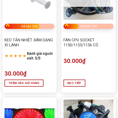
Đã bán 256
Đã bán 104
KEO TẢN NHIỆT XÁM DẠNG
FAN CPU SOCKET
XI LANH
1150/1155/1156 CŨ
Đánh giá người
★★★★★
viết: 5/5
30.000
₫
30.000
₫
THÊM VÀO GIỎ HÀNG
ĐỌC TIẾP