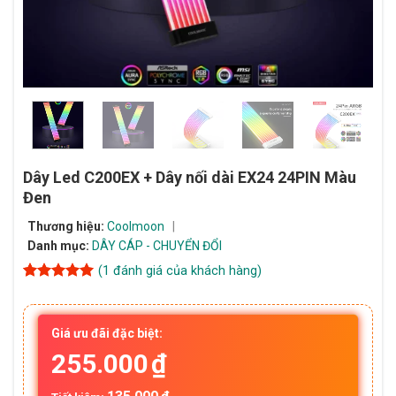
Dây Led C200EX + Dây nối dài EX24 24PIN Màu
Đen
Thương hiệu:
Coolmoon
Danh mục:
DÂY CÁP - CHUYỂN ĐỔI
(
1
đánh giá của khách hàng)
5
1
trên 5
dựa trên
đánh giá
Giá ưu đãi đặc biệt:
255.000
₫