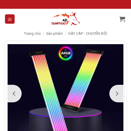
Skip
to
content
Trang chủ
/
Sản phẩm
/
DÂY CÁP - CHUYỂN ĐỔI