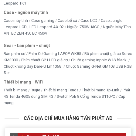
Leopard TK1
Case - nguồn máy tính
Case máy tính
Case gaming
Case bể cá
Case LCD
Case Jungle
Leopard LCD , LED Leopard AX-02
Nguồn 750W AIGO
Nguồn Máy Tính
ANTEC ZEN 450 EC 450w
Gear - bàn phím - chuột
Bàn phím cơ
Phím Cơ Gaming LAPOP WK85
Bộ phím chuột giả cơ Sorex
KM3000
Phím chuột G21 LED giả cơ
Chuột gaming inphic W1S black
Chuột không dây Dare-U Lm106G
Chuột Gaming G-Net GM103 USB RGB
Đen
Thiết bị mạng - WiFi
Thiết bị mạng
Ruijie
Thiết bị mạng Tenda
Thiết bị mạng Tp-Link
Phát
4G Tenda 4G05 dùng SIM 4G
Switch PoE 8 Cổng Tenda S110PC
Cáp
mạng
CÁC ĐỊA CHỈ MUA HÀNG TẤN PHÁT AD