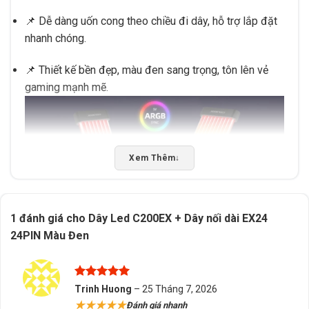
📌 Dễ dàng uốn cong theo chiều đi dây, hỗ trợ lắp đặt
nhanh chóng.
📌 Thiết kế bền đẹp, màu đen sang trọng, tôn lên vẻ
gaming mạnh mẽ.
Xem Thêm
↓
1 đánh giá cho
Dây Led C200EX + Dây nối dài EX24
24PIN Màu Đen
Được xếp
Trinh Huong
–
25 Tháng 7, 2026
hạng
5
5
★★★★★
Đánh giá nhanh
sao