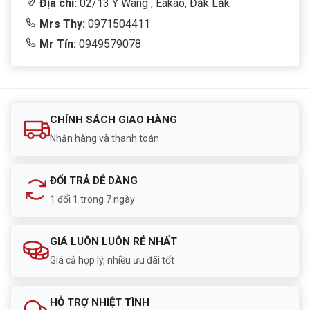
Địa chỉ:
02/13 Y Wang , Eakao, Đắk Lắk
Mrs Thy:
0971504411
Mr Tín:
0949579078
CHÍNH SÁCH GIAO HÀNG
Nhận hàng và thanh toán
ĐỔI TRẢ DỄ DÀNG
1 đổi 1 trong 7 ngày
GIÁ LUÔN LUÔN RẺ NHẤT
Giá cả hợp lý, nhiều ưu đãi tốt
HỖ TRỢ NHIỆT TÌNH