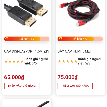
ai yêu thích sự độc đáo trong không gian máy tính.
Cảm nhận :
Ad đánh giá
Dây Led C200EX + Dây nối dài EX24
24PIN Màu Đen
là phụ kiện đáng giá để nâng cấp dàn
PC, vừa đẹp, vừa tiện lợi, giúp case máy nổi bật hơn
Đã bán 719
Đã bán 577
hẳn trong mọi setup.
CÁP DISPLAYPORT 1.5M ZIN
DÂY CÁP HDMI 5 MÉT
Đánh giá người
Đánh giá người
★★★★★
★★★★★
viết: 5/5
viết: 5/5
65.000
₫
75.000
₫
THÊM VÀO GIỎ HÀNG
THÊM VÀO GIỎ HÀNG