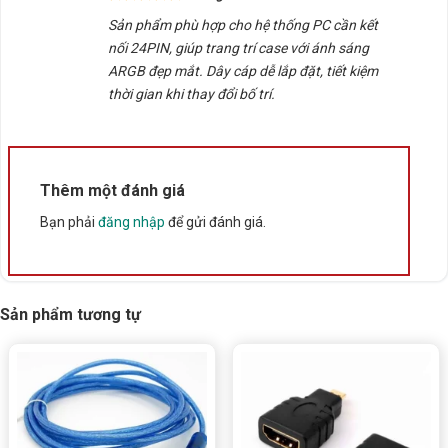
Sản phẩm phù hợp cho hệ thống PC cần kết
nối 24PIN, giúp trang trí case với ánh sáng
ARGB đẹp mắt. Dây cáp dễ lắp đặt, tiết kiệm
thời gian khi thay đổi bố trí.
⚙️ Thông số kỹ thuật Dây Led C200EX + Dây nối dài
EX24 24PIN Màu Đen
Thêm một đánh giá
THÔNG
CHI TIẾT
Bạn phải
đăng nhập
để gửi đánh giá.
SỐ
Thương
Coolmoon
hiệu
Mã hiệu
C200EX / C260EX
Sản phẩm tương tự
C200EX: 200x60x13mm (cho dây 24P)
Kích thước
C260EX: 250x45x13mm (cho VGA 8p, 2x8p,
3x8p)
Điện áp
5V DC
Dòng điện
0.7A