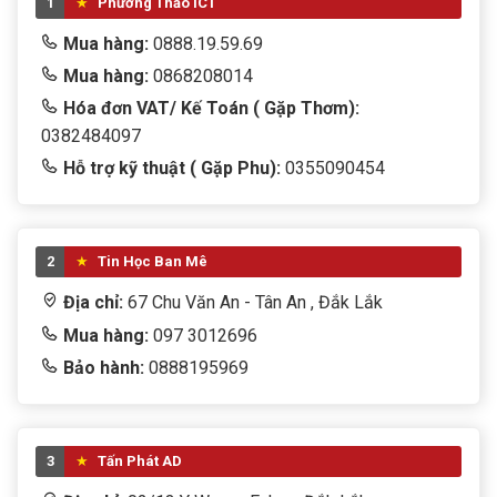
1
Phương Thảo ICT
Mua hàng:
0888.19.59.69
Mua hàng:
0868208014
Hóa đơn VAT/ Kế Toán ( Gặp Thơm):
0382484097
Hỗ trợ kỹ thuật ( Gặp Phu):
0355090454
2
Tin Học Ban Mê
Địa chỉ:
67 Chu Văn An - Tân An , Đắk Lắk
Mua hàng:
097 3012696
Bảo hành:
0888195969
3
Tấn Phát AD