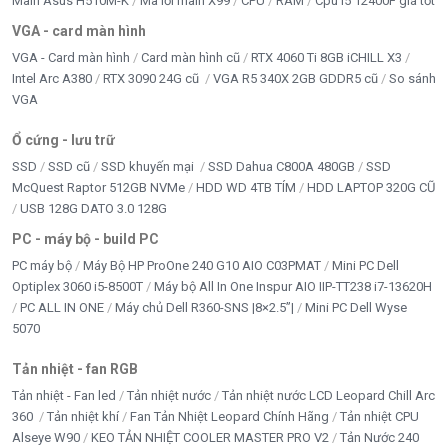
Main Asus H510M-K
Mã lỗi main X99
CPU
RAM
Cpu i5 12400F giá tốt
đi kèm
VGA - card màn hình
Xuất xứ
Trung Quốc
VGA - Card màn hình
Card màn hình cũ
RTX 4060 Ti 8GB iCHILL X3
Intel Arc A380
RTX 3090 24G cũ
VGA R5 340X 2GB GDDR5 cũ
So sánh
Xuất xứ
Trung Quốc
VGA
Ổ cứng - lưu trữ
SSD
SSD cũ
SSD khuyến mại
SSD Dahua C800A 480GB
SSD
McQuest Raptor 512GB NVMe
HDD WD 4TB TÍM
HDD LAPTOP 320G CŨ
USB 128G DATO 3.0 128G
PC - máy bộ - build PC
PC máy bộ
Máy Bộ HP ProOne 240 G10 AIO C03PMAT
Mini PC Dell
Optiplex 3060 i5-8500T
Máy bộ All In One Inspur AIO IIP-TT238 i7-13620H
PC ALL IN ONE
Máy chủ Dell R360-SNS |8×2.5”|
Mini PC Dell Wyse
5070
Tản nhiệt - fan RGB
Tản nhiệt - Fan led
Tản nhiệt nước
Tản nhiệt nước LCD Leopard Chill Arc
360
Tản nhiệt khí
Fan Tản Nhiệt Leopard Chính Hãng
Tản nhiệt CPU
Alseye W90
KEO TẢN NHIỆT COOLER MASTER PRO V2
Tản Nước 240