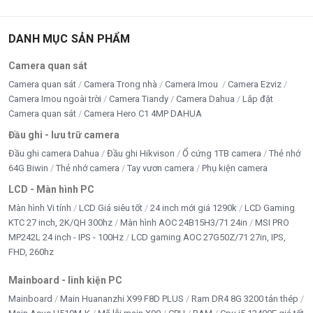
Thương hiệu
Coolmoon
Mã hiệu
DANH MỤC SẢN PHẨM
C200EX / C260EX
Camera quan sát
Kích thước
C200EX: 200x60x13mm (cho dây 24P)
Camera quan sát
Camera Trong nhà
Camera Imou
Camera Ezviz
Camera Imou ngoài trời
Camera Tiandy
Camera Dahua
Lắp đặt
Điện áp
5V DC
Camera quan sát
Camera Hero C1 4MP DAHUA
Đầu ghi - lưu trữ camera
Dòng điện
0.7A
Đầu ghi camera Dahua
Đầu ghi Hikvison
Ổ cứng 1TB camera
Thẻ nhớ
64G Biwin
Thẻ nhớ camera
Tay vươn camera
Phụ kiện camera
Công suất
3.8W
LCD - Màn hình PC
Chuẩn kết nối
4pin (Coolmoon) + 3pin ARGB
Màn hình Vi tính
LCD Giá siêu tốt
24 inch mới giá 1290k
LCD Gaming
KTC 27 inch, 2K/QH 300hz
Màn hình AOC 24B15H3/71 24in
MSI PRO
Trọng lượng
0.25kg
MP242L 24 inch - IPS - 100Hz
LCD gaming AOC 27G50Z/71 27in, IPS,
FHD, 260hz
Bảo hành
6 tháng
Mainboard - linh kiện PC
Mainboard
Main Huananzhi X99 F8D PLUS
Ram DR4 8G 3200 tản thép
Cover led + phụ kiện dây giữ, nẹp giữ
Đóng gói