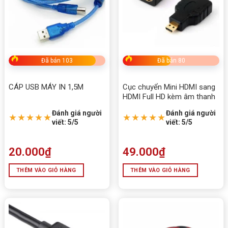
Công suất
3.8W
Chuẩn kết
4pin (Coolmoon) + 3pin ARGB
nối
Trọng
0.25kg
Đã bán 103
Đã bán 80
lượng
Bảo hành
6 tháng
CÁP USB MÁY IN 1,5M
Cục chuyển Mini HDMI sang
HDMI Full HD kèm âm thanh
Cover led + phụ kiện dây giữ, nẹp giữ đi
Đóng gói
kèm
Đánh giá người
Đánh giá người
★★★★★
★★★★★
viết: 5/5
viết: 5/5
Xuất xứ
Trung Quốc
20.000
₫
49.000
₫
✅ Kết luận
THÊM VÀO GIỎ HÀNG
THÊM VÀO GIỎ HÀNG
Dây Led C200EX + Dây nối dài EX24 24PIN Màu Đen
không chỉ mang đến sự ổn định khi cấp nguồn mà còn
biến hệ thống PC của bạn trở nên lung linh và hiện đại
hơn. Đây là lựa chọn tuyệt vời cho game thủ và những