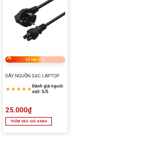
Dây Led C200EX + Dây nối dài EX24 24PIN Màu Đen-
sẵn tại Tấn Phát Ad hotline: 0949579078 – 0888195969
Đã bán 409
5/5 - (1 bình chọn)
DÂY NGUỒN SẠC LAPTOP
Đánh giá người
Bấm 5 sao để ủng hộ shop
★★★★★
viết: 5/5
Thông số kỹ thuật
25.000
₫
THÊM VÀO GIỎ HÀNG
Thông số
Chi tiết