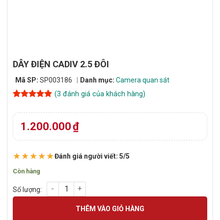
DÂY ĐIỆN CADIV 2.5 ĐÔI
Mã SP:
SP003186
Danh mục:
Camera quan sát
(
3
đánh giá của khách hàng)
5
3
trên 5
dựa trên
đánh giá
1.200.000
₫
★★★★★
Đánh giá người viết: 5/5
Còn hàng
DÂY ĐIỆN CADIV 2.5 ĐÔI số lượng
THÊM VÀO GIỎ HÀNG