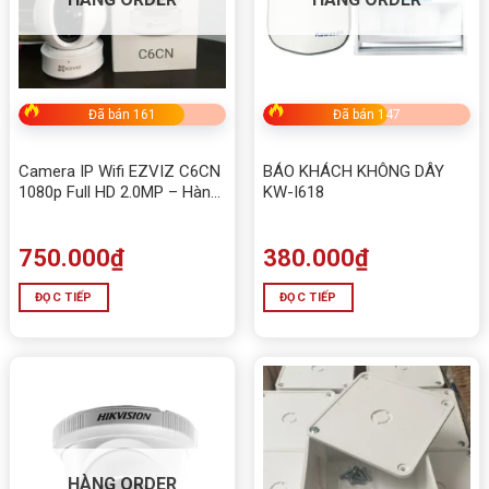
Đã bán 161
Đã bán 147
Camera IP Wifi EZVIZ C6CN
BÁO KHÁCH KHÔNG DÂY
1080p Full HD 2.0MP – Hàng
KW-I618
Chính Hãng
750.000
₫
380.000
₫
ĐỌC TIẾP
ĐỌC TIẾP
HÀNG ORDER