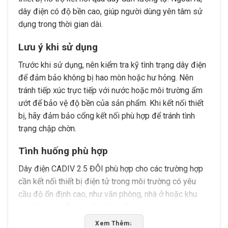
dây điện có độ bền cao, giúp người dùng yên tâm sử
dụng trong thời gian dài.
Lưu ý khi sử dụng
Trước khi sử dụng, nên kiểm tra kỹ tình trạng dây điện
để đảm bảo không bị hao mòn hoặc hư hỏng. Nên
tránh tiếp xúc trực tiếp với nước hoặc môi trường ẩm
ướt để bảo vệ độ bền của sản phẩm. Khi kết nối thiết
bị, hãy đảm bảo cổng kết nối phù hợp để tránh tình
trạng chập chờn.
Tình huống phù hợp
Dây điện CADIV 2.5 ĐÔI phù hợp cho các trường hợp
cần kết nối thiết bị điện tử trong môi trường có yêu
cầu độ ổn định cao, như văn phòng, nhà ở hoặc khu
vực làm việc. Sản phẩm cũng được ưa chuộng khi
người dùng cần kết nối nhiều thiết bị cùng lúc mà
Xem Thêm
↓