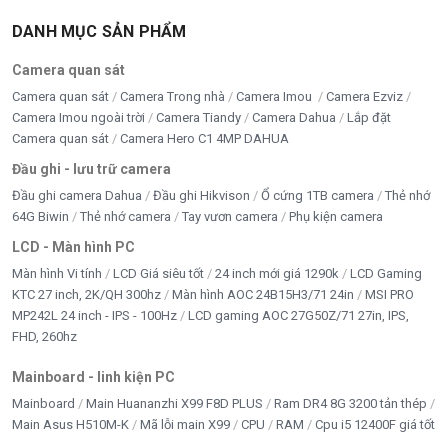
DANH MỤC SẢN PHẨM
Camera quan sát
Camera quan sát
Camera Trong nhà
Camera Imou
Camera Ezviz
Camera Imou ngoài trời
Camera Tiandy
Camera Dahua
Lắp đặt
Camera quan sát
Camera Hero C1 4MP DAHUA
Đầu ghi - lưu trữ camera
Đầu ghi camera Dahua
Đầu ghi Hikvison
Ổ cứng 1TB camera
Thẻ nhớ
64G Biwin
Thẻ nhớ camera
Tay vươn camera
Phụ kiện camera
LCD - Màn hình PC
Màn hình Vi tính
LCD Giá siêu tốt
24 inch mới giá 1290k
LCD Gaming
KTC 27 inch, 2K/QH 300hz
Màn hình AOC 24B15H3/71 24in
MSI PRO
MP242L 24 inch - IPS - 100Hz
LCD gaming AOC 27G50Z/71 27in, IPS,
FHD, 260hz
Mainboard - linh kiện PC
Mainboard
Main Huananzhi X99 F8D PLUS
Ram DR4 8G 3200 tản thép
Main Asus H510M-K
Mã lỗi main X99
CPU
RAM
Cpu i5 12400F giá tốt