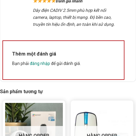
★★★★★
Đánh giá nhanh
sao
5/5 - (1 bình chọn)
Dây điện CADIV 2.5mm phù hợp kết nối
Bấm 5 sao để ủng hộ shop
camera, laptop, thiết bị mạng. Độ bền cao,
truyền tín hiệu ổn định, an toàn khi sử dụng.
Thông số kỹ thuật
Thêm một đánh giá
Xuất xứ
Trung Quốc
Bạn phải
đăng nhập
để gửi đánh giá.
Sản phẩm tương tự
HÀNG ORDER
HÀNG ORDER