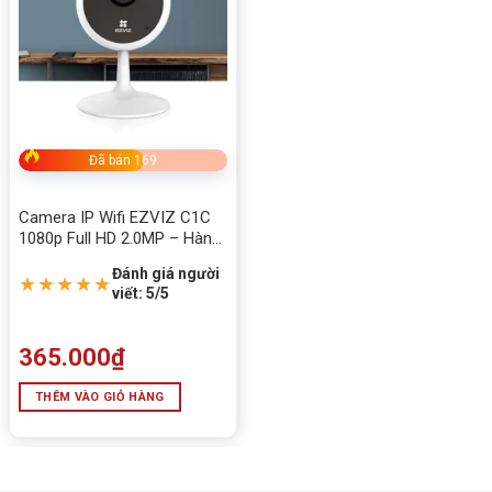
Đã bán 169
Camera IP Wifi EZVIZ C1C
1080p Full HD 2.0MP – Hàng
Chính Hãng
Đánh giá người
★★★★★
viết: 5/5
365.000
₫
THÊM VÀO GIỎ HÀNG