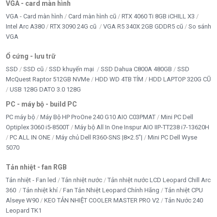
VGA - card màn hình
VGA - Card màn hình
Card màn hình cũ
RTX 4060 Ti 8GB iCHILL X3
Intel Arc A380
RTX 3090 24G cũ
VGA R5 340X 2GB GDDR5 cũ
So sánh
VGA
Ổ cứng - lưu trữ
SSD
SSD cũ
SSD khuyến mại
SSD Dahua C800A 480GB
SSD
McQuest Raptor 512GB NVMe
HDD WD 4TB TÍM
HDD LAPTOP 320G CŨ
USB 128G DATO 3.0 128G
PC - máy bộ - build PC
PC máy bộ
Máy Bộ HP ProOne 240 G10 AIO C03PMAT
Mini PC Dell
Optiplex 3060 i5-8500T
Máy bộ All In One Inspur AIO IIP-TT238 i7-13620H
PC ALL IN ONE
Máy chủ Dell R360-SNS |8×2.5”|
Mini PC Dell Wyse
5070
Tản nhiệt - fan RGB
Tản nhiệt - Fan led
Tản nhiệt nước
Tản nhiệt nước LCD Leopard Chill Arc
360
Tản nhiệt khí
Fan Tản Nhiệt Leopard Chính Hãng
Tản nhiệt CPU
Alseye W90
KEO TẢN NHIỆT COOLER MASTER PRO V2
Tản Nước 240
Leopard TK1