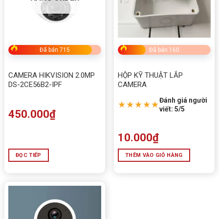
Đã bán 715
Đã bán 160
CAMERA HIKVISION 2.0MP
HỘP KỸ THUẬT LẮP
DS-2CE56B2-IPF
CAMERA
Đánh giá người
★★★★★
viết: 5/5
450.000
₫
10.000
₫
ĐỌC TIẾP
THÊM VÀO GIỎ HÀNG