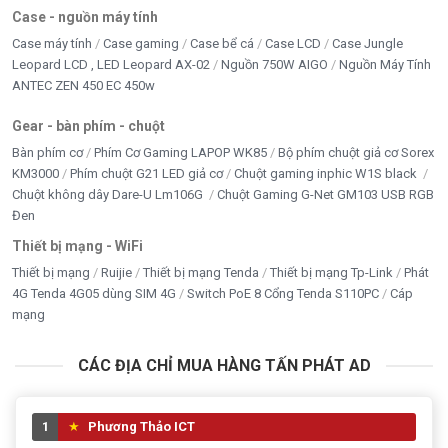
Case - nguồn máy tính
Case máy tính
Case gaming
Case bể cá
Case LCD
Case Jungle
Leopard LCD , LED Leopard AX-02
Nguồn 750W AIGO
Nguồn Máy Tính
ANTEC ZEN 450 EC 450w
Gear - bàn phím - chuột
Bàn phím cơ
Phím Cơ Gaming LAPOP WK85
Bộ phím chuột giả cơ Sorex
KM3000
Phím chuột G21 LED giả cơ
Chuột gaming inphic W1S black
Chuột không dây Dare-U Lm106G
Chuột Gaming G-Net GM103 USB RGB
Đen
Thiết bị mạng - WiFi
Thiết bị mạng
Ruijie
Thiết bị mạng Tenda
Thiết bị mạng Tp-Link
Phát
4G Tenda 4G05 dùng SIM 4G
Switch PoE 8 Cổng Tenda S110PC
Cáp
mạng
CÁC ĐỊA CHỈ MUA HÀNG TẤN PHÁT AD
1
Phương Thảo ICT