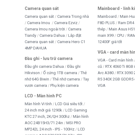
Camera quan sát
Mainboard - linh k
Camera quan sát
Camera Trong nhà
Mainboard
Main Hu
Camera Imou
Camera Ezviz
F8D PLUS
Ram DR4 
Camera Imou ngoài trời
Camera
thép
Main Asus H5
Tiandy
Camera Dahua
Lắp đặt
main X99
CPU
RA
Camera quan sát
Camera Hero C1
12400F giá tốt
4MP DAHUA
VGA - card màn hì
Đầu ghi - lưu trữ camera
VGA - Card màn hình
Đầu ghi camera Dahua
Đầu ghi
cũ
RTX 4060 Ti 8GB 
Hikvison
Ổ cứng 1TB camera
Thẻ
Arc A380
RTX 3090 
nhớ 64G Biwin
Thẻ nhớ camera
Tay
R5 340X 2GB GDDR5 
vươn camera
Phụ kiện camera
VGA
LCD - Màn hình PC
Màn hình Vi tính
LCD Giá siêu tốt
24 inch mới giá 1290k
LCD Gaming
KTC 27 inch, 2K/QH 300hz
Màn hình
AOC 24B15H3/71 24in
MSI PRO
MP242L 24 inch - IPS - 100Hz
LCD