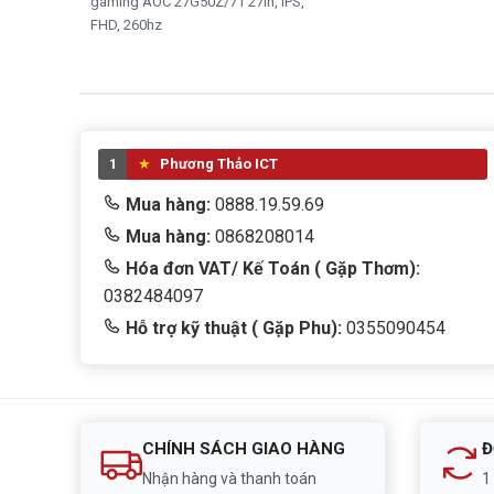
gaming AOC 27G50Z/71 27in, IPS,
FHD, 260hz
1
Phương Thảo ICT
Mua hàng:
0888.19.59.69
Mua hàng:
0868208014
Hóa đơn VAT/ Kế Toán ( Gặp Thơm):
0382484097
Hỗ trợ kỹ thuật ( Gặp Phu):
0355090454
CHÍNH SÁCH GIAO HÀNG
Đ
Nhận hàng và thanh toán
1