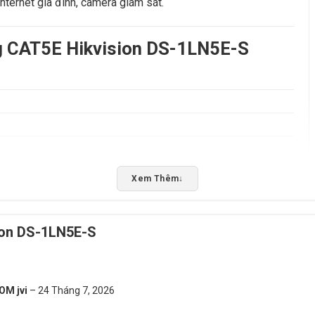
ternet gia đình, camera giám sát.
ng CAT5E Hikvision DS-1LN5E-S
Xem Thêm
↓
ễu
ion DS-1LN5E-S
 internet
n xuất)
OM jvi
–
24 Tháng 7, 2026