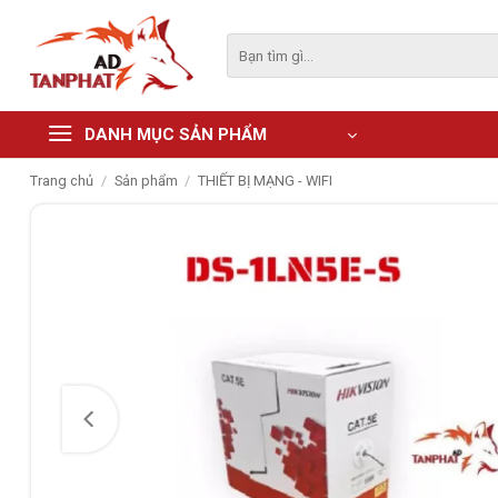
Skip
to
Tìm
kiếm:
content
DANH MỤC SẢN PHẨM
Trang chủ
/
Sản phẩm
/
THIẾT BỊ MẠNG - WIFI