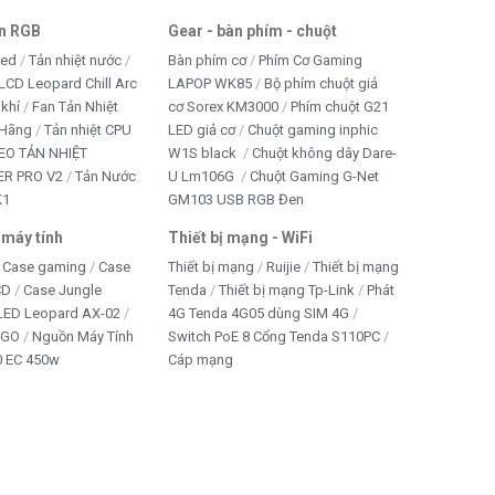
an RGB
Gear - bàn phím - chuột
led
Tản nhiệt nước
Bàn phím cơ
Phím Cơ Gaming
LCD Leopard Chill Arc
LAPOP WK85
Bộ phím chuột giả
 khí
Fan Tản Nhiệt
cơ Sorex KM3000
Phím chuột G21
 Hãng
Tản nhiệt CPU
LED giả cơ
Chuột gaming inphic
EO TẢN NHIỆT
W1S black
Chuột không dây Dare-
R PRO V2
Tản Nước
U Lm106G
Chuột Gaming G-Net
K1
GM103 USB RGB Đen
 máy tính
Thiết bị mạng - WiFi
Case gaming
Case
Thiết bị mạng
Ruijie
Thiết bị mạng
CD
Case Jungle
Tenda
Thiết bị mạng Tp-Link
Phát
 LED Leopard AX-02
4G Tenda 4G05 dùng SIM 4G
IGO
Nguồn Máy Tính
Switch PoE 8 Cổng Tenda S110PC
 EC 450w
Cáp mạng