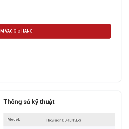
 số lượng
M VÀO GIỎ HÀNG
Thông số kỹ thuật
Model
Hikvision DS-1LN5E-S