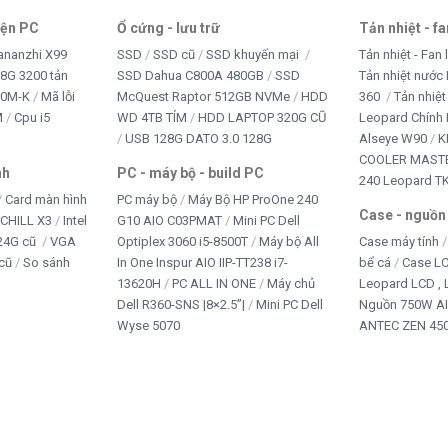
iện PC
Ổ cứng - lưu trữ
Tản nhiệt - f
ananzhi X99
SSD
SSD cũ
SSD khuyến mại
Tản nhiệt - Fan 
8G 3200 tản
SSD Dahua C800A 480GB
SSD
Tản nhiệt nước 
10M-K
Mã lỗi
McQuest Raptor 512GB NVMe
HDD
360
Tản nhiệt
M
Cpu i5
WD 4TB TÍM
HDD LAPTOP 320G CŨ
Leopard Chính
USB 128G DATO 3.0 128G
Alseye W90
K
COOLER MASTE
nh
PC - máy bộ - build PC
240 Leopard T
Card màn hình
PC máy bộ
Máy Bộ HP ProOne 240
Case - nguồn
iCHILL X3
Intel
G10 AIO C03PMAT
Mini PC Dell
24G cũ
VGA
Optiplex 3060 i5-8500T
Máy bộ All
Case máy tính
cũ
So sánh
In One Inspur AIO IIP-TT238 i7-
bể cá
Case L
13620H
PC ALL IN ONE
Máy chủ
Leopard LCD ,
Dell R360-SNS |8×2.5”|
Mini PC Dell
Nguồn 750W A
Wyse 5070
ANTEC ZEN 450