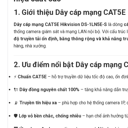
1. Giới thiệu Dây cáp mạng CAT5E
Dây cáp mạng CAT5E Hikvision DS-1LN5E-S
là dòng
c
thống camera giám sát và mạng LAN nội bộ. Với cấu trúc 
độ truyền tải ổn định, băng thông rộng và khả năng tru
hàng, nhà xưởng.
2. Ưu điểm nổi bật Dây cáp mạng
⚡
Chuẩn CAT5E
– hỗ trợ truyền dữ liệu tốc độ cao, ổn địn
🔌
Dây đồng nguyên chất 100%
– tăng khả năng dẫn tru
📡
Truyền tín hiệu xa
– phù hợp cho hệ thống camera IP, đ
🛡️
Lớp vỏ bền chắc, chống nhiễu
– hạn chế ảnh hưởng từ 