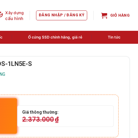
Xây dựng
ĐĂNG NHẬP / ĐĂNG KÝ
GIỎ HÀNG
cấu hình
ốc
Ổ cứng SSD chính hãng, giá rẻ
Tin tức
 DS-1LN5E-S
NG
Giá thông thường:
2.373.000
₫