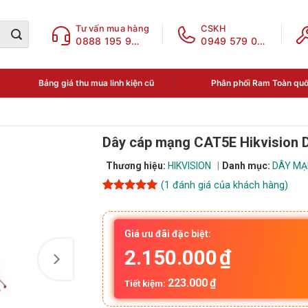
Tư vấn mua hàng
CSKH
0888 195 969
0949 579 078
Bảng giá thu mua linh kiện cũ
Phân phối Ram Toàn qu
Dây cáp mạng CAT5E Hikvision
Thương hiệu:
HIKVISION
Danh mục:
DÂY MẠ
(
1
đánh giá của khách hàng)
5
1
trên 5
dựa trên
đánh giá
Giá ưu đãi đặc biệt:
2.150.000
₫
223.000
₫
Tiết kiệm: