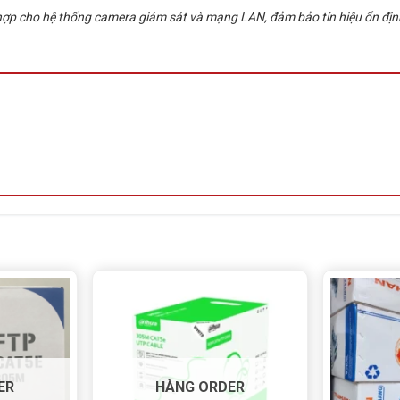
 cho hệ thống camera giám sát và mạng LAN, đảm bảo tín hiệu ổn định, đ
ạng CAT5E Hikvision DS-1LN5E-S
 thiết bị mạng.
 dài.
ikvision DS-1LN5E-S chính hãng tại
y đủ, giá cạnh tranh, hỗ trợ giao hàng tận nơi.
5/5 - (1 bình chọn)
ER
HÀNG ORDER