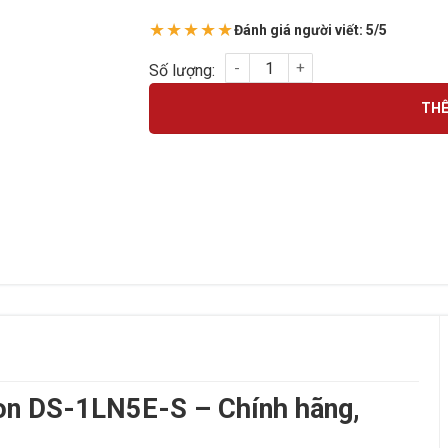
★★★★★
Đánh giá người viết: 5/5
Dây cáp mạng CAT5E Hikvision DS-1LN5E-S
THÊ
on DS-1LN5E-S – Chính hãng,