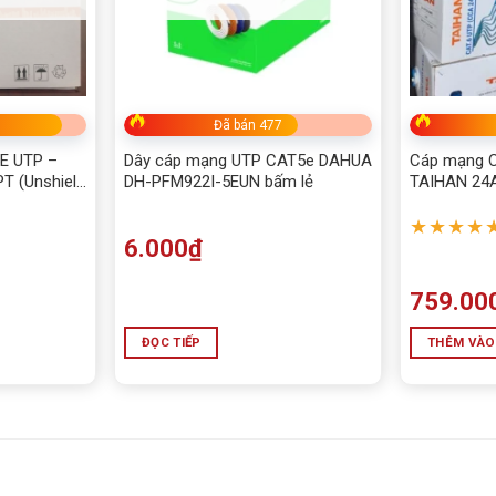
Bấm 5 sao để ủng hộ shop
Đã bán 477
E UTP –
Dây cáp mạng UTP CAT5e DAHUA
Cáp mạng 
T (Unshield
DH-PFM922I-5EUN bấm lẻ
TAIHAN 24
05m – CÁP
★★★★
6.000
₫
759.00
ĐỌC TIẾP
THÊM VÀO