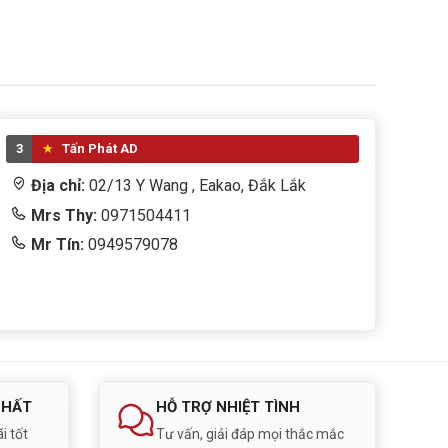
3
Tấn Phát AD
Địa chỉ:
02/13 Y Wang , Eakao, Đắk Lắk
Mrs Thy:
0971504411
Mr Tín:
0949579078
NHẤT
HỖ TRỢ NHIỆT TÌNH
i tốt
Tư vấn, giải đáp mọi thắc mắc