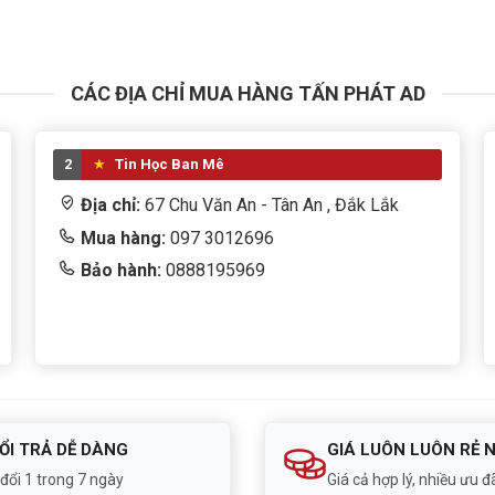
CÁC ĐỊA CHỈ MUA HÀNG TẤN PHÁT AD
2
Tin Học Ban Mê
Địa chỉ:
67 Chu Văn An - Tân An , Đắk Lắk
Mua hàng:
097 3012696
Bảo hành:
0888195969
ỔI TRẢ DỄ DÀNG
GIÁ LUÔN LUÔN RẺ 
 đổi 1 trong 7 ngày
Giá cả hợp lý, nhiều ưu đã