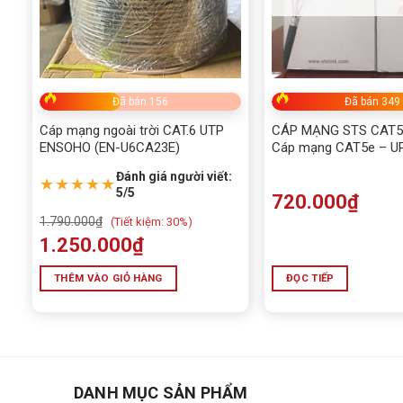
Đã bán 156
Đã bán 349
Cáp mạng ngoài trời CAT.6 UTP
CÁP MẠNG STS CAT5
ENSOHO (EN-U6CA23E)
Cáp mạng CAT5e – UP
Twist Pair) – Cuộn 3
Đánh giá người viết:
MẠNG STS CAT5
★★★★★
5/5
720.000
₫
1.790.000
₫
(
Tiết kiệm:
30%)
1.250.000
₫
THÊM VÀO GIỎ HÀNG
ĐỌC TIẾP
DANH MỤC SẢN PHẨM