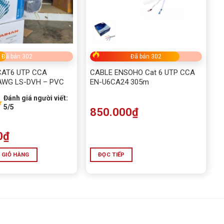
Đã bán 302
Đã bán 302
CAT6 UTP CCA
CABLE ENSOHO Cat 6 UTP CCA
AWG LS-DVH – PVC
EN-U6CA24 305m
Đánh giá người viết:
★
5/5
850.000
₫
0
₫
 GIỎ HÀNG
ĐỌC TIẾP