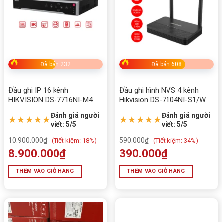
Nguồn
100 ~ 240VAC
4. Ứng dụng thực tế Đầu ghi hình
HIKVISION DS-7716NXI-K4
Đã bán 232
Đã bán 608
Doanh nghiệp, văn phòng lớn
: quản lý tập trung hệ
thống camera.
Đầu ghi IP 16 kênh
Đầu ghi hình NVS 4 kênh
HIKVISION DS-7716NI-M4
Hikvision DS-7104NI-S1/W
Trường học, bệnh viện
: an ninh toàn diện, dễ dàng
truy xuất dữ liệu.
Đánh giá người
Đánh giá người
★★★★★
★★★★★
viết: 5/5
viết: 5/5
Kho xưởng, nhà máy
: giám sát quy mô lớn, lưu trữ dài
10.900.000
₫
590.000
₫
(
Tiết kiệm:
18%)
(
Tiết kiệm:
34%)
ngày.
8.900.000
₫
390.000
₫
Khu đô thị, trung tâm thương mại
: kiểm soát an ninh
THÊM VÀO GIỎ HÀNG
THÊM VÀO GIỎ HÀNG
đa điểm.
5. Mua Đầu ghi hình HIKVISION DS-