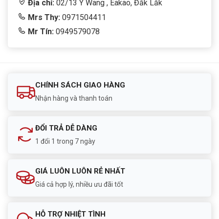
Địa chỉ:
02/13 Y Wang , Eakao, Đắk Lắk
Mrs Thy:
0971504411
Mr Tín:
0949579078
CHÍNH SÁCH GIAO HÀNG
Nhận hàng và thanh toán
ĐỔI TRẢ DỄ DÀNG
1 đổi 1 trong 7 ngày
GIÁ LUÔN LUÔN RẺ NHẤT
Giá cả hợp lý, nhiều ưu đãi tốt
HỖ TRỢ NHIỆT TÌNH