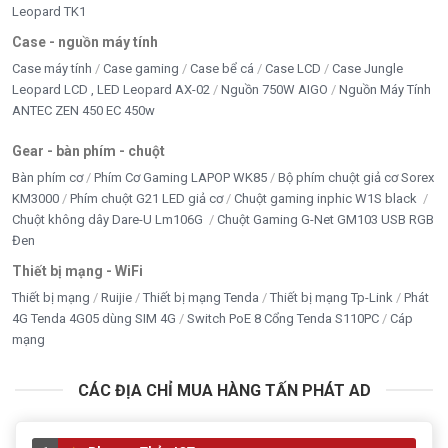
Leopard TK1
Case - nguồn máy tính
Case máy tính
Case gaming
Case bể cá
Case LCD
Case Jungle
Leopard LCD , LED Leopard AX-02
Nguồn 750W AIGO
Nguồn Máy Tính
ANTEC ZEN 450 EC 450w
Gear - bàn phím - chuột
Bàn phím cơ
Phím Cơ Gaming LAPOP WK85
Bộ phím chuột giả cơ Sorex
KM3000
Phím chuột G21 LED giả cơ
Chuột gaming inphic W1S black
Chuột không dây Dare-U Lm106G
Chuột Gaming G-Net GM103 USB RGB
Đen
Thiết bị mạng - WiFi
Thiết bị mạng
Ruijie
Thiết bị mạng Tenda
Thiết bị mạng Tp-Link
Phát
4G Tenda 4G05 dùng SIM 4G
Switch PoE 8 Cổng Tenda S110PC
Cáp
mạng
CÁC ĐỊA CHỈ MUA HÀNG TẤN PHÁT AD