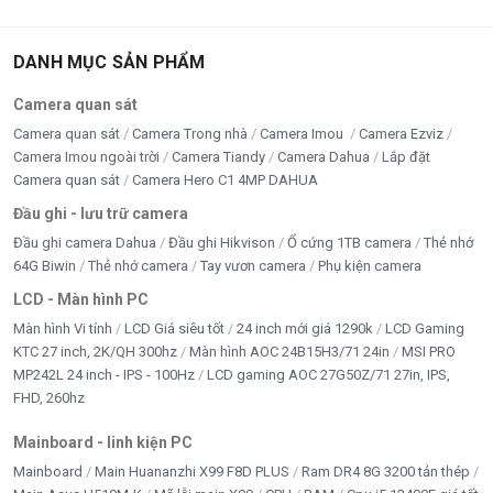
Xuất xứ
Trung Quốc
DANH MỤC SẢN PHẨM
Camera quan sát
Camera quan sát
Camera Trong nhà
Camera Imou
Camera Ezviz
Camera Imou ngoài trời
Camera Tiandy
Camera Dahua
Lắp đặt
Camera quan sát
Camera Hero C1 4MP DAHUA
Đầu ghi - lưu trữ camera
Đầu ghi camera Dahua
Đầu ghi Hikvison
Ổ cứng 1TB camera
Thẻ nhớ
64G Biwin
Thẻ nhớ camera
Tay vươn camera
Phụ kiện camera
LCD - Màn hình PC
Màn hình Vi tính
LCD Giá siêu tốt
24 inch mới giá 1290k
LCD Gaming
KTC 27 inch, 2K/QH 300hz
Màn hình AOC 24B15H3/71 24in
MSI PRO
MP242L 24 inch - IPS - 100Hz
LCD gaming AOC 27G50Z/71 27in, IPS,
FHD, 260hz
Mainboard - linh kiện PC
Mainboard
Main Huananzhi X99 F8D PLUS
Ram DR4 8G 3200 tản thép