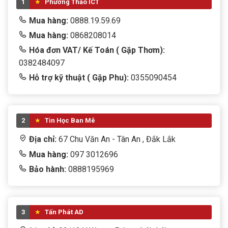
1
Phương Thảo ICT
Mua hàng:
0888.19.59.69
Mua hàng:
0868208014
Hóa đơn VAT/ Kế Toán ( Gặp Thơm):
0382484097
Hỗ trợ kỹ thuật ( Gặp Phu):
0355090454
2
Tin Học Ban Mê
Địa chỉ:
67 Chu Văn An - Tân An , Đắk Lắk
Mua hàng:
097 3012696
Bảo hành:
0888195969
3
Tấn Phát AD