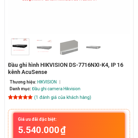
Đầu ghi hình HIKVISION DS-7716NXI-K4, IP 16
kênh AcuSense
Thương hiệu:
HIKVISION
Danh mục:
Đầu ghi camera Hikvision
(
1
đánh giá của khách hàng)
5
1
trên 5
dựa trên
đánh giá
Giá ưu đãi đặc biệt:
5.540.000
₫