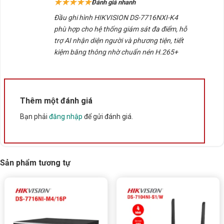
★★★★★
Đánh giá nhanh
sao
3. Thông số kỹ thuật chính Đầu ghi hình
Đầu ghi hình HIKVISION DS-7716NXI-K4
HIKVISION DS-7716NXI-K4
phù hợp cho hệ thống giám sát đa điểm, hỗ
trợ AI nhận diện người và phương tiện, tiết
THÔNG SỐ
CHI TIẾT
kiệm băng thông nhờ chuẩn nén H.265+
Model
DS-7716NXI-K4
Hãng
Hikvision
Số kênh
16 kênh IP
Thêm một đánh giá
Chuẩn nén
H.265+/H.265/H.264+/H.264
Bạn phải
đăng nhập
để gửi đánh giá.
Độ phân giải ghi
Tối đa 12MP
hình
Ổ cứng
4 SATA HDD, tối đa 10TB/ổ
Sản phẩm tương tự
Xuất hình
HDMI (4K), VGA
AcuSense – phân loại người &
Tính năng AI
phương tiện
Hỗ trợ
ONVIF, Plug & Play