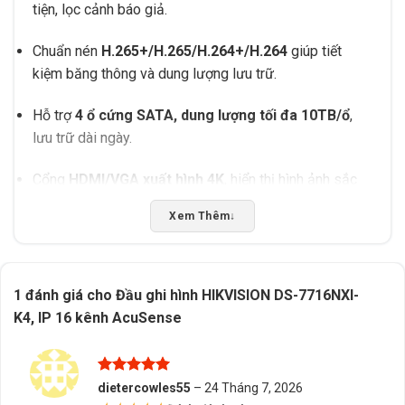
tiện, lọc cảnh báo giả.
Chuẩn nén
H.265+/H.265/H.264+/H.264
giúp tiết
kiệm băng thông và dung lượng lưu trữ.
Hỗ trợ
4 ổ cứng SATA, dung lượng tối đa 10TB/ổ
,
lưu trữ dài ngày.
Cổng
HDMI/VGA xuất hình 4K
, hiển thị hình ảnh sắc
nét.
Xem Thêm
↓
Hỗ trợ nhiều tính năng thông minh: phát hiện xâm nhập,
vượt hàng rào ảo, nhận diện khuôn mặt…
1 đánh giá cho
Đầu ghi hình HIKVISION DS-7716NXI-
Tương thích
ONVIF
, dễ dàng kết nối camera IP của
K4, IP 16 kênh AcuSense
nhiều hãng.
Giao diện quản lý thân thiện, dễ sử dụng.
Được xếp
dietercowles55
–
24 Tháng 7, 2026
hạng
5
5