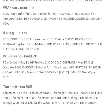
Main Asus H510M-K
Mã lỗi main X99
CPU
RAM
Cpu i5 12400F giá tốt
VGA - card màn hình
VGA - Card màn hình
Card màn hình cũ
RTX 4060 Ti 8GB iCHILL X3
Intel Arc A380
RTX 3090 24G cũ
VGA R5 340X 2GB GDDR5 cũ
So sánh
VGA
Ổ cứng - lưu trữ
SSD
SSD cũ
SSD khuyến mại
SSD Dahua C800A 480GB
SSD
McQuest Raptor 512GB NVMe
HDD WD 4TB TÍM
HDD LAPTOP 320G CŨ
USB 128G DATO 3.0 128G
PC - máy bộ - build PC
PC máy bộ
Máy Bộ HP ProOne 240 G10 AIO C03PMAT
Mini PC Dell
Optiplex 3060 i5-8500T
Máy bộ All In One Inspur AIO IIP-TT238 i7-13620H
PC ALL IN ONE
Máy chủ Dell R360-SNS |8×2.5”|
Mini PC Dell Wyse
5070
Tản nhiệt - fan RGB
Tản nhiệt - Fan led
Tản nhiệt nước
Tản nhiệt nước LCD Leopard Chill Arc
360
Tản nhiệt khí
Fan Tản Nhiệt Leopard Chính Hãng
Tản nhiệt CPU
Alseye W90
KEO TẢN NHIỆT COOLER MASTER PRO V2
Tản Nước 240