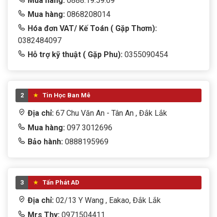
Mua hàng:
0888.19.59.69
Mua hàng:
0868208014
Hóa đơn VAT/ Kế Toán ( Gặp Thơm):
0382484097
Hỗ trợ kỹ thuật ( Gặp Phu):
0355090454
2
Tin Học Ban Mê
Địa chỉ:
67 Chu Văn An - Tân An , Đắk Lắk
Mua hàng:
097 3012696
Bảo hành:
0888195969
3
Tấn Phát AD
Địa chỉ:
02/13 Y Wang , Eakao, Đắk Lắk
Mrs Thy:
0971504411