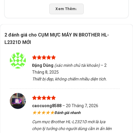
Xem Thêm
↓
2 đánh giá cho
CỤM MỰC MÁY IN BROTHER HL-
L2321D MỚI
Được xếp
Đặng Dũng
(xác minh chủ tài khoản)
–
2
hạng
5
5
Tháng 8, 2025
sao
Thiết bị đẹp, không chiếm nhiều diện tích.
Được xếp
caocuong8588
–
20 Tháng 7, 2026
hạng
5
5
★★★★★
Đánh giá nhanh
sao
Cụm mực Brother HL-L2321D mới là lựa
chọn lý tưởng cho người dùng cần in ấn liên