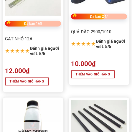
Đã bán 247
Đã bán 168
QUẢ ĐÀO 2900/1010
GẠT NHỎ 12A
Đánh giá người
★★★★★
viết: 5/5
Đánh giá người
★★★★★
viết: 5/5
10.000
₫
12.000
₫
THÊM VÀO GIỎ HÀNG
THÊM VÀO GIỎ HÀNG
HÀNG ORDER