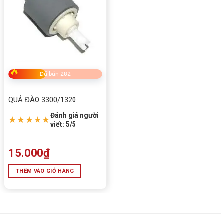
Đã bán 282
QUẢ ĐÀO 3300/1320
Đánh giá người
★★★★★
viết: 5/5
15.000
₫
THÊM VÀO GIỎ HÀNG