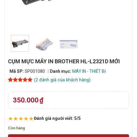
CỤM MỰC MÁY IN BROTHER HL-L2321D MỚI
Mã SP:
SP001080
Danh mục:
MÁY IN - THIẾT BỊ
(
2
đánh giá của khách hàng)
5
2
trên 5
dựa trên
đánh giá
350.000
₫
★★★★★
Đánh giá người viết: 5/5
Còn hàng