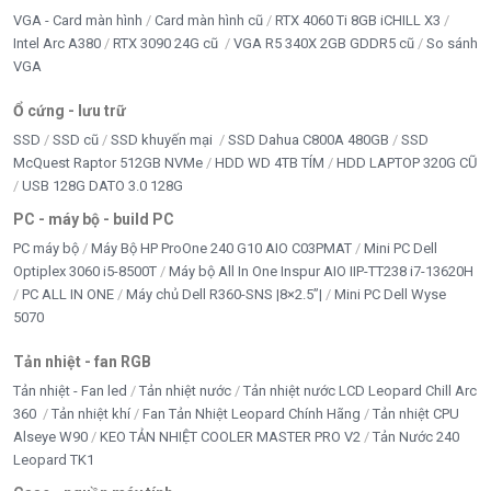
VGA - Card màn hình
Card màn hình cũ
RTX 4060 Ti 8GB iCHILL X3
Intel Arc A380
RTX 3090 24G cũ
VGA R5 340X 2GB GDDR5 cũ
So sánh
VGA
Ổ cứng - lưu trữ
SSD
SSD cũ
SSD khuyến mại
SSD Dahua C800A 480GB
SSD
McQuest Raptor 512GB NVMe
HDD WD 4TB TÍM
HDD LAPTOP 320G CŨ
USB 128G DATO 3.0 128G
PC - máy bộ - build PC
PC máy bộ
Máy Bộ HP ProOne 240 G10 AIO C03PMAT
Mini PC Dell
Optiplex 3060 i5-8500T
Máy bộ All In One Inspur AIO IIP-TT238 i7-13620H
PC ALL IN ONE
Máy chủ Dell R360-SNS |8×2.5”|
Mini PC Dell Wyse
5070
Tản nhiệt - fan RGB
Tản nhiệt - Fan led
Tản nhiệt nước
Tản nhiệt nước LCD Leopard Chill Arc
360
Tản nhiệt khí
Fan Tản Nhiệt Leopard Chính Hãng
Tản nhiệt CPU
Alseye W90
KEO TẢN NHIỆT COOLER MASTER PRO V2
Tản Nước 240
Leopard TK1