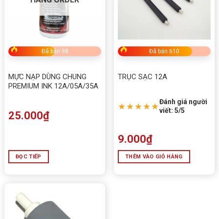
Đã bán 98
Đã bán 610
MỰC NẠP DÙNG CHUNG
TRỤC SẠC 12A
PREMIUM INK 12A/05A/35A
Đánh giá người
★★★★★
viết: 5/5
25.000
₫
9.000
₫
ĐỌC TIẾP
THÊM VÀO GIỎ HÀNG