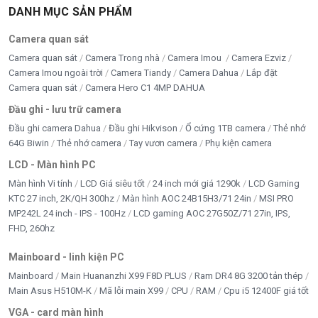
DANH MỤC SẢN PHẨM
Camera quan sát
Camera quan sát
Camera Trong nhà
Camera Imou
Camera Ezviz
Camera Imou ngoài trời
Camera Tiandy
Camera Dahua
Lắp đặt
Camera quan sát
Camera Hero C1 4MP DAHUA
Đầu ghi - lưu trữ camera
Đầu ghi camera Dahua
Đầu ghi Hikvison
Ổ cứng 1TB camera
Thẻ nhớ
64G Biwin
Thẻ nhớ camera
Tay vươn camera
Phụ kiện camera
LCD - Màn hình PC
Màn hình Vi tính
LCD Giá siêu tốt
24 inch mới giá 1290k
LCD Gaming
KTC 27 inch, 2K/QH 300hz
Màn hình AOC 24B15H3/71 24in
MSI PRO
MP242L 24 inch - IPS - 100Hz
LCD gaming AOC 27G50Z/71 27in, IPS,
FHD, 260hz
Mainboard - linh kiện PC
Mainboard
Main Huananzhi X99 F8D PLUS
Ram DR4 8G 3200 tản thép
Main Asus H510M-K
Mã lỗi main X99
CPU
RAM
Cpu i5 12400F giá tốt
VGA - card màn hình