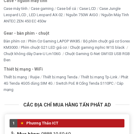
Case - nguồn máy tính
Case máy tính
Case gaming
Case bể cá
Case LCD
Case Jungle
Leopard LCD , LED Leopard AX-02
Nguồn 750W AIGO
Nguồn Máy Tính
ANTEC ZEN 450 EC 450w
Gear - bàn phím - chuột
Bàn phím cơ
Phím Cơ Gaming LAPOP WK85
Bộ phím chuột giả cơ Sorex
KM3000
Phím chuột G21 LED giả cơ
Chuột gaming inphic W1S black
Chuột không dây Dare-U Lm106G
Chuột Gaming G-Net GM103 USB RGB
Đen
Thiết bị mạng - WiFi
Thiết bị mạng
Ruijie
Thiết bị mạng Tenda
Thiết bị mạng Tp-Link
Phát
4G Tenda 4G05 dùng SIM 4G
Switch PoE 8 Cổng Tenda S110PC
Cáp
mạng
CÁC ĐỊA CHỈ MUA HÀNG TẤN PHÁT AD
1
Phương Thảo ICT