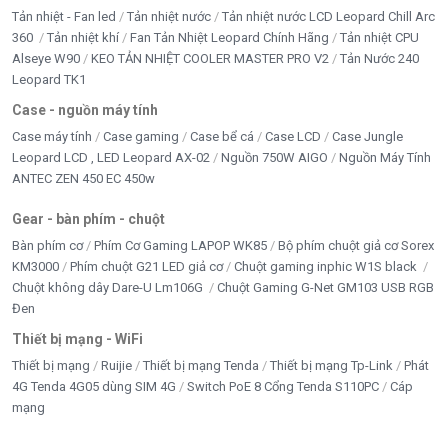
Tản nhiệt - Fan led
Tản nhiệt nước
Tản nhiệt nước LCD Leopard Chill Arc
360
Tản nhiệt khí
Fan Tản Nhiệt Leopard Chính Hãng
Tản nhiệt CPU
Alseye W90
KEO TẢN NHIỆT COOLER MASTER PRO V2
Tản Nước 240
Leopard TK1
Case - nguồn máy tính
Case máy tính
Case gaming
Case bể cá
Case LCD
Case Jungle
Leopard LCD , LED Leopard AX-02
Nguồn 750W AIGO
Nguồn Máy Tính
ANTEC ZEN 450 EC 450w
Gear - bàn phím - chuột
Bàn phím cơ
Phím Cơ Gaming LAPOP WK85
Bộ phím chuột giả cơ Sorex
KM3000
Phím chuột G21 LED giả cơ
Chuột gaming inphic W1S black
Chuột không dây Dare-U Lm106G
Chuột Gaming G-Net GM103 USB RGB
Đen
Thiết bị mạng - WiFi
Thiết bị mạng
Ruijie
Thiết bị mạng Tenda
Thiết bị mạng Tp-Link
Phát
4G Tenda 4G05 dùng SIM 4G
Switch PoE 8 Cổng Tenda S110PC
Cáp
mạng