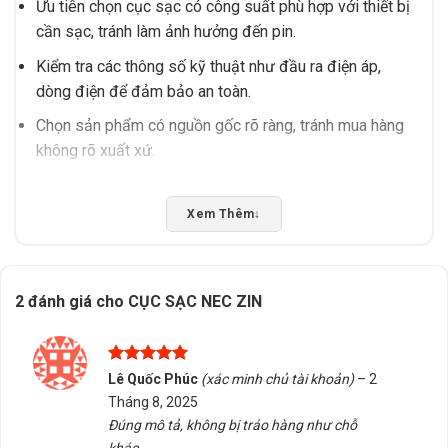
Ưu tiên chọn cục sạc có công suất phù hợp với thiết bị
cần sạc, tránh làm ảnh hưởng đến pin.
Kiểm tra các thông số kỹ thuật như đầu ra điện áp,
dòng điện để đảm bảo an toàn.
Chọn sản phẩm có nguồn gốc rõ ràng, tránh mua hàng
không rõ xuất xứ.
Nên ưu tiên cục sạc có khả năng sạc nhanh khi thiết bị
hỗ trợ.
Xem Thêm
↓
Lưu ý khi sử dụng
Tránh để cục sạc tiếp xúc với nhiệt độ cao hoặc ẩm
2 đánh giá cho
CỤC SẠC NEC ZIN
ướt để đảm bảo an toàn.
Không sử dụng cục sạc đã bị hỏng hoặc có dấu hiệu
chập chờn.
Được xếp
Lê Quốc Phúc
(xác minh chủ tài khoản)
–
2
hạng
5
5
Tháng 8, 2025
Tháo cục sạc khỏi thiết bị khi không cần thiết để tiết
sao
Đúng mô tả, không bị tráo hàng như chỗ
kiệm điện năng.