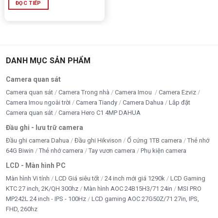
ĐỌC TIẾP
DANH MỤC SẢN PHẨM
Camera quan sát
Camera quan sát
Camera Trong nhà
Camera Imou
Camera Ezviz
Camera Imou ngoài trời
Camera Tiandy
Camera Dahua
Lắp đặt
Camera quan sát
Camera Hero C1 4MP DAHUA
Đầu ghi - lưu trữ camera
Đầu ghi camera Dahua
Đầu ghi Hikvison
Ổ cứng 1TB camera
Thẻ nhớ
64G Biwin
Thẻ nhớ camera
Tay vươn camera
Phụ kiện camera
LCD - Màn hình PC
Màn hình Vi tính
LCD Giá siêu tốt
24 inch mới giá 1290k
LCD Gaming
KTC 27 inch, 2K/QH 300hz
Màn hình AOC 24B15H3/71 24in
MSI PRO
MP242L 24 inch - IPS - 100Hz
LCD gaming AOC 27G50Z/71 27in, IPS,
FHD, 260hz