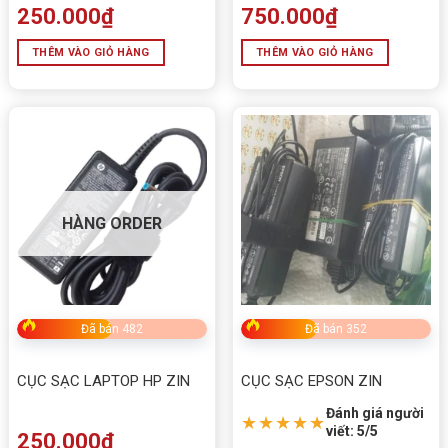
250.000
₫
750.000
₫
THÊM VÀO GIỎ HÀNG
THÊM VÀO GIỎ HÀNG
HÀNG ORDER
Đã bán 482
Đã bán 352
CỤC SẠC LAPTOP HP ZIN
CỤC SẠC EPSON ZIN
Đánh giá người
★★★★★
viết: 5/5
250.000
₫