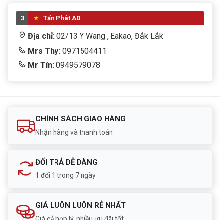
3
Tấn Phát AD
Địa chỉ:
02/13 Y Wang , Eakao, Đắk Lắk
Mrs Thy:
0971504411
Mr Tín:
0949579078
CHÍNH SÁCH GIAO HÀNG
Nhận hàng và thanh toán
ĐỔI TRẢ DỄ DÀNG
1 đổi 1 trong 7 ngày
GIÁ LUÔN LUÔN RẺ NHẤT
Giá cả hợp lý, nhiều ưu đãi tốt