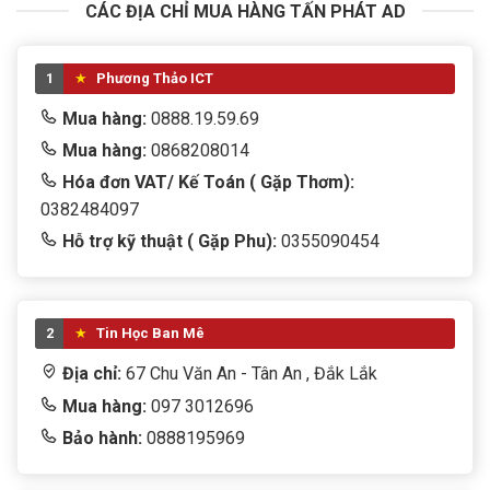
CÁC ĐỊA CHỈ MUA HÀNG TẤN PHÁT AD
1
Phương Thảo ICT
Mua hàng:
0888.19.59.69
Mua hàng:
0868208014
Hóa đơn VAT/ Kế Toán ( Gặp Thơm):
0382484097
Hỗ trợ kỹ thuật ( Gặp Phu):
0355090454
2
Tin Học Ban Mê
Địa chỉ:
67 Chu Văn An - Tân An , Đắk Lắk
Mua hàng:
097 3012696
Bảo hành:
0888195969