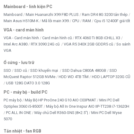
Mainboard - linh kiện PC
Mainboard
Main Huananzhi X99 F8D PLUS
Ram DR4 8G 3200 tản thép
Main Asus H510M-K
Mã lỗi main X99
CPU
RAM
Cpu i5 12400F giá tốt
VGA - card màn hình
VGA - Card màn hình
Card màn hình cũ
RTX 4060 Ti 8GB iCHILL X3
Intel Arc A380
RTX 3090 24G cũ
VGA R5 340X 2GB GDDR5 cũ
So sánh
VGA
Ổ cứng - lưu trữ
SSD
SSD cũ
SSD khuyến mại
SSD Dahua C800A 480GB
SSD
McQuest Raptor 512GB NVMe
HDD WD 4TB TÍM
HDD LAPTOP 320G CŨ
USB 128G DATO 3.0 128G
PC - máy bộ - build PC
PC máy bộ
Máy Bộ HP ProOne 240 G10 AIO C03PMAT
Mini PC Dell
Optiplex 3060 i5-8500T
Máy bộ All In One Inspur AIO IIP-TT238 i7-13620H
PC ALL IN ONE
Máy chủ Dell R360-SNS |8×2.5”|
Mini PC Dell Wyse
5070
Tản nhiệt - fan RGB