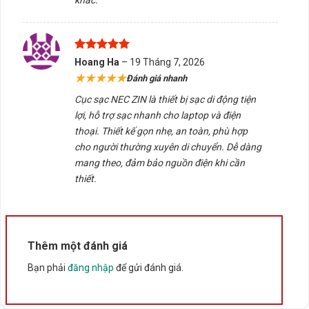
khác.
Đảm bảo cáp sạc và cổng kết nối sạch sẽ để tránh
tình trạng chập mạch.
Được xếp
Tấn Phát AD sẵn sàng tư vấn chọn đúng sản phẩm, hỗ
Hoang Ha
–
19 Tháng 7, 2026
hạng
5
5
★★★★★
Đánh giá nhanh
trợ kiểm tra tương thích và giao hàng/tư vấn tại Buôn
sao
Ma Thuột, Đắk Lắk. Liên hệ để được hỗ trợ tận tình,
Cục sạc NEC ZIN là thiết bị sạc di động tiện
đảm bảo trải nghiệm mua sắm thuận tiện và an toàn.
lợi, hỗ trợ sạc nhanh cho laptop và điện
thoại. Thiết kế gọn nhẹ, an toàn, phù hợp
cho người thường xuyên di chuyển. Dễ dàng
5/5 - (1 bình chọn)
mang theo, đảm bảo nguồn điện khi cần
Bấm 5 sao để ủng hộ shop
thiết.
Thông số kỹ thuật
Thêm một đánh giá
Bạn phải
đăng nhập
để gửi đánh giá.
Xuất xứ
Trung Quốc