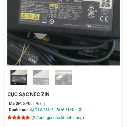
CỤC SẠC NEC ZIN
Mã SP:
SP001768
Danh mục:
SẠC LAPTOP - ADAPTER LCD
(
2
đánh giá của khách hàng)
5
2
trên 5