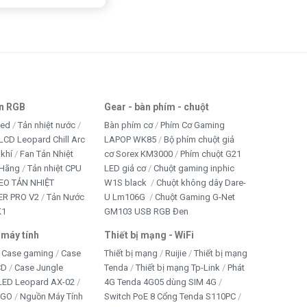
an RGB
Gear - bàn phím - chuột
led
Tản nhiệt nước
Bàn phím cơ
Phím Cơ Gaming
LCD Leopard Chill Arc
LAPOP WK85
Bộ phím chuột giả
 khí
Fan Tản Nhiệt
cơ Sorex KM3000
Phím chuột G21
 Hãng
Tản nhiệt CPU
LED giả cơ
Chuột gaming inphic
EO TẢN NHIỆT
W1S black
Chuột không dây Dare-
R PRO V2
Tản Nước
U Lm106G
Chuột Gaming G-Net
K1
GM103 USB RGB Đen
 máy tính
Thiết bị mạng - WiFi
Case gaming
Case
Thiết bị mạng
Ruijie
Thiết bị mạng
CD
Case Jungle
Tenda
Thiết bị mạng Tp-Link
Phát
 LED Leopard AX-02
4G Tenda 4G05 dùng SIM 4G
IGO
Nguồn Máy Tính
Switch PoE 8 Cổng Tenda S110PC