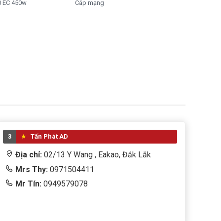
 EC 450w
Cáp mạng
3
Tấn Phát AD
Địa chỉ:
02/13 Y Wang , Eakao, Đắk Lắk
Mrs Thy:
0971504411
Mr Tín:
0949579078