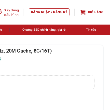
Xây dựng
ĐĂNG NHẬP / ĐĂNG KÝ
GIỎ HÀNG
cấu hình
ốc
Ổ cứng SSD chính hãng, giá rẻ
Tin tức
Hz, 20M Cache, 8C/16T)
LÝ