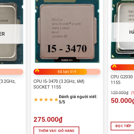
VT-x, VT-d
H
ER
eon E5-2689
ffects.
Đã bán 519
CPU G2030 
3.2GHz,
CPU I5-3470 (3.2GHz, 6M)
1155
SOCKET 1155
120.000
₫
(
T
Đánh giá người viết:
★★★★★
50.000
5/5
275.000
₫
n và luồng?
ĐỌC TIẾP
THÊM VÀO GIỎ HÀNG