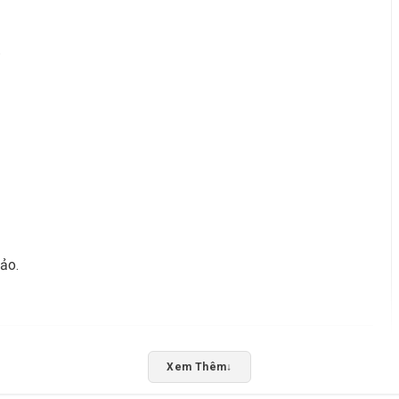
.
ảo.
on E5-2689
Xem Thêm
↓
TIẾT