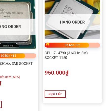
HÀNG ORDER
ÀNG ORDER
Đã bán 582
CPU I7- 4790 (3.6GHz, 8M)
Đã bán 415
SOCKET 1150
(3GHz, 3M) SOCKET
950.000
₫
iết kiệm:
58%)
₫
ĐỌC TIẾP