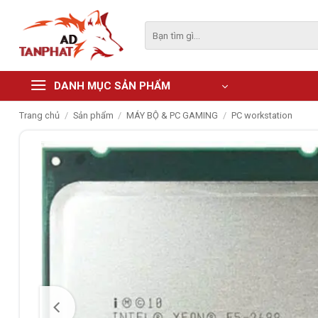
Skip
to
Tìm
kiếm:
content
DANH MỤC SẢN PHẨM
Trang chủ
/
Sản phẩm
/
MÁY BỘ & PC GAMING
/
PC workstation