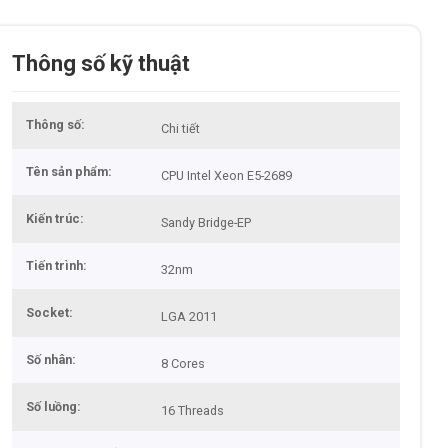
Thông số kỹ thuật
Thông số
Chi tiết
Tên sản phẩm
CPU Intel Xeon E5-2689
Kiến trúc
Sandy Bridge-EP
Tiến trình
32nm
Socket
LGA 2011
Số nhân
8 Cores
Số luồng
16 Threads