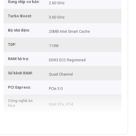
Xung nhịp cơ bản
2.60 GHz
Turbo Boost
3.60 GHz
Bộ nhớ đệm
20MB Intel Smart Cache
TDP
115W
RAM hỗ trợ
DDR3 ECC Registered
Số kênh RAM
Quad Channel
PCI Express
PCIe 3.0
Công nghệ ảo
Intel VT-x, VT-d
hóa
Hỗ trợ ECC
Có
Xuất xứ
Trung Quốc