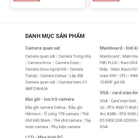
CPU sở hữu
8 nhân và 16 luồng
, phù hợp với các tác vụ 
2. CPU Intel Xeon E5-2689 sử dụng socket g
CPU sử dụng
socket LGA 2011
, tương thích với các bo
DANH MỤC SẢN PHẨM
3. CPU Intel Xeon E5-2689 có dùng được tr
Camera quan sát
Mainboard - linh k
Camera quan sát
Camera Trong nhà
Mainboard
Main Hu
Không.
Xeon E5-2689 là CPU thế hệ Sandy Bridge-EP d
Camera Imou
Camera Ezviz
F8D PLUS
Ram DR4 
cho Xeon E5 V3/V4 nên không tương thích.
Camera Imou ngoài trời
Camera
thép
Main Asus H5
Tiandy
Camera Dahua
Lắp đặt
main X99
CPU
RA
4. CPU Intel Xeon E5-2689 có card đồ họa t
Camera quan sát
Camera Hero C1
12400F giá tốt
4MP DAHUA
Không. CPU không có GPU tích hợp, cần sử dụng card đồ h
VGA - card màn hì
Đầu ghi - lưu trữ camera
VGA - Card màn hình
5. CPU Intel Xeon E5-2689 phù hợp với nhu 
Đầu ghi camera Dahua
Đầu ghi
cũ
RTX 4060 Ti 8GB 
Hikvison
Ổ cứng 1TB camera
Thẻ
Arc A380
RTX 3090 
Sản phẩm phù hợp cho workstation, máy chủ, dựng phim, re
nhớ 64G Biwin
Thẻ nhớ camera
Tay
R5 340X 2GB GDDR5 
liệu.
vươn camera
Phụ kiện camera
VGA
LCD - Màn hình PC