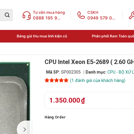
Tư vấn mua hàng
CSKH
0888 195 969
0949 579 078
Bảng giá thu mua linh kiện cũ
Phân phối Ram Toàn qu
CPU Intel Xeon E5-2689 ( 2.60 G
Mã SP:
SP002305
Danh mục:
CPU - BỘ XỬ 
(
1
đánh giá của khách hàng)
5
1
trên 5
dựa trên
đánh giá
1.350.000
₫
Hàng Order