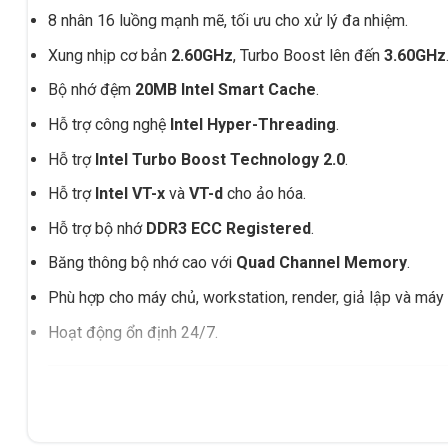
8 nhân 16 luồng mạnh mẽ, tối ưu cho xử lý đa nhiệm.
Xung nhịp cơ bản
2.60GHz
, Turbo Boost lên đến
3.60GHz
Bộ nhớ đệm
20MB Intel Smart Cache
.
Hỗ trợ công nghệ
Intel Hyper-Threading
.
Hỗ trợ
Intel Turbo Boost Technology 2.0
.
Hỗ trợ
Intel VT-x
và
VT-d
cho ảo hóa.
Hỗ trợ bộ nhớ
DDR3 ECC Registered
.
Băng thông bộ nhớ cao với
Quad Channel Memory
.
Phù hợp cho máy chủ, workstation, render, giả lập và máy 
Hoạt động ổn định 24/7.
Thông số kỹ thuật CPU Intel Xe
THÔNG SỐ
CHI 