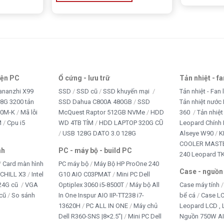
đa nhiệm và xử lý song song.
ì?
 mạch chủ Intel C600/X79.
ên main X99 không?
iện PC
Ổ cứng - lưu trữ
Tản nhiệt - f
ananzhi X99
SSD
SSD cũ
SSD khuyến mại
Tản nhiệt - Fan 
ùng
LGA 2011
, trong khi main X99 sử dụng
LGA 2011-3
dành
8G 3200 tản
SSD Dahua C800A 480GB
SSD
Tản nhiệt nước 
10M-K
Mã lỗi
McQuest Raptor 512GB NVMe
HDD
360
Tản nhiệt
M
Cpu i5
WD 4TB TÍM
HDD LAPTOP 320G CŨ
Leopard Chính
ích hợp không?
USB 128G DATO 3.0 128G
Alseye W90
K
COOLER MASTE
ọa rời để xuất hình.
nh
PC - máy bộ - build PC
240 Leopard T
Card màn hình
PC máy bộ
Máy Bộ HP ProOne 240
Case - nguồn
cầu nào?
iCHILL X3
Intel
G10 AIO C03PMAT
Mini PC Dell
24G cũ
VGA
Optiplex 3060 i5-8500T
Máy bộ All
Case máy tính
nder, lập trình, giả lập Android, chạy máy ảo và xử lý dữ
cũ
So sánh
In One Inspur AIO IIP-TT238 i7-
bể cá
Case L
13620H
PC ALL IN ONE
Máy chủ
Leopard LCD ,
Dell R360-SNS |8×2.5”|
Mini PC Dell
Nguồn 750W A