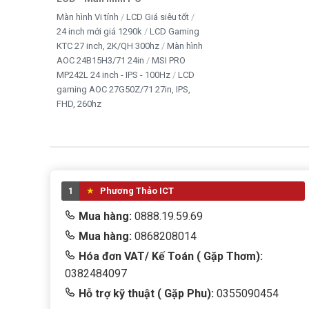
Kết luận
Màn hình Vi tính
LCD Giá siêu tốt
24 inch mới giá 1290k
LCD Gaming
KTC 27 inch, 2K/QH 300hz
Màn hình
CPU Intel Xeon E5-2689
là bộ xử lý server mạnh mẽ với
AOC 24B15H3/71 24in
MSI PRO
ECC, đáp ứng tốt các tác vụ chuyên nghiệp. Mặc dù thuộc 
MP242L 24 inch - IPS - 100Hz
LCD
thống workstation và server cần xử lý đa nhiệm với chi ph
gaming AOC 27G50Z/71 27in, IPS,
FHD, 260hz
Cảm nhận của Ad
Theo mình,
CPU Intel Xeon E5-2689
vẫn là lựa chọn đán
rẻ trên nền tảng LGA 2011. Hiệu năng đa luồng tốt, khả 
1
Phương Thảo ICT
hiệu quả nhiều nhu cầu từ render đến ảo hóa. Tuy nhiên, 
LGA 2011-3
, nên hãy chọn đúng bo mạch chủ để đảm bảo
Mua hàng:
0888.19.59.69
Mua hàng:
0868208014
👉
Mua ngay tại Tấn Phát – Hotline: 0949579078 – 0
Hóa đơn VAT/ Kế Toán ( Gặp Thơm):
0382484097
Hỗ trợ kỹ thuật ( Gặp Phu):
0355090454