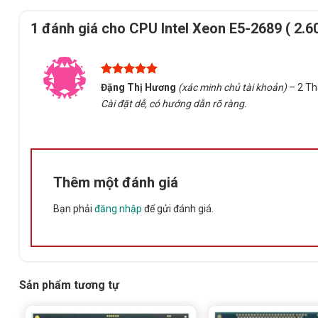
Tên sản phẩm
CPU I
1 đánh giá cho
CPU Intel Xeon E5-2689 ( 2.
Kiến trúc
Sandy
Tiến trình
32n
Được xếp
Đặng Thị Hương
(xác minh chủ tài khoản)
–
2 Th
Socket
LGA 
hạng
5
5
Cài đặt dễ, có hướng dẫn rõ ràng.
sao
Số nhân
8 Cor
Số luồng
16 Th
Xung nhịp cơ bản
2.60
Thêm một đánh giá
Turbo Boost
3.60
Bộ nhớ đệm
20MB 
Bạn phải
đăng nhập
để gửi đánh giá.
TDP
115
RAM hỗ trợ
DDR3 
Số kênh RAM
Quad
Sản phẩm tương tự
PCI Express
PCIe 