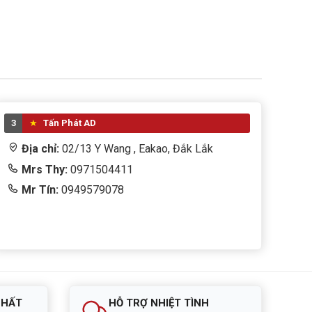
3
Tấn Phát AD
Địa chỉ:
02/13 Y Wang , Eakao, Đắk Lắk
Mrs Thy:
0971504411
Mr Tín:
0949579078
NHẤT
HỖ TRỢ NHIỆT TÌNH