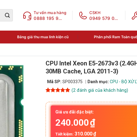
Tư vấn mua hàng
CSKH
0888 195 969
0949 579 078
Bảng giá thu mua linh kiện cũ
Phân phối Ram Toàn qu
CPU Intel Xeon E5-2673v3 (2.4GH
30MB Cache, LGA 2011-3)
Mã SP:
SP003375
Danh mục:
CPU - BỘ XỬ 
(
2
đánh giá của khách hàng)
5
2
trên 5
dựa trên
đánh giá
Giá ưu đãi đặc biệt:
240.000
₫
310.000
₫
Tiết kiệm: