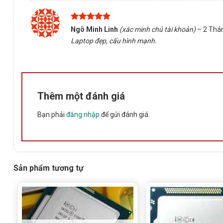
Được xếp
Ngô Minh Linh
(xác minh chủ tài khoản)
–
2 Thá
hạng
5
5
Laptop đẹp, cấu hình mạnh.
sao
Thêm một đánh giá
Bạn phải
đăng nhập
để gửi đánh giá.
Sản phẩm tương tự