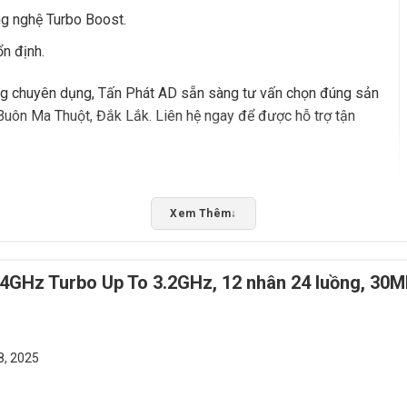
ông nghệ Turbo Boost.
n định.
ng chuyên dụng, Tấn Phát AD sẵn sàng tư vấn chọn đúng sản
 Buôn Ma Thuột, Đắk Lắk. Liên hệ ngay để được hỗ trợ tận
Rate this product
Xem Thêm
↓
Bấm 5 sao để ủng hộ shop
.4GHz Turbo Up To 3.2GHz, 12 nhân 24 luồng, 30
8, 2025