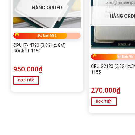
HÀNG ORDER
HÀNG ORD
Đã bán 582
CPU I7- 4790 (3.6GHz, 8M)
SOCKET 1150
Đã bán 95
CPU G2120 (3,3GHz,
950.000
₫
1155
ĐỌC TIẾP
270.000
₫
ĐỌC TIẾP