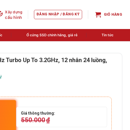
Xây dựng
ĐĂNG NHẬP / ĐĂNG KÝ
GIỎ HÀNG
cấu hình
ốc
Ổ cứng SSD chính hãng, giá rẻ
Tin tức
z Turbo Up To 3.2GHz, 12 nhân 24 luồng,
LÝ
Giá thông thường:
550.000
₫