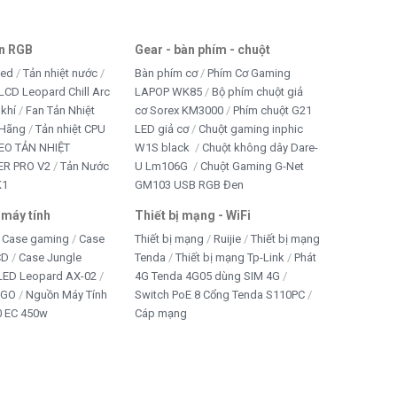
an RGB
Gear - bàn phím - chuột
led
Tản nhiệt nước
Bàn phím cơ
Phím Cơ Gaming
LCD Leopard Chill Arc
LAPOP WK85
Bộ phím chuột giả
 khí
Fan Tản Nhiệt
cơ Sorex KM3000
Phím chuột G21
 Hãng
Tản nhiệt CPU
LED giả cơ
Chuột gaming inphic
EO TẢN NHIỆT
W1S black
Chuột không dây Dare-
R PRO V2
Tản Nước
U Lm106G
Chuột Gaming G-Net
K1
GM103 USB RGB Đen
 máy tính
Thiết bị mạng - WiFi
Case gaming
Case
Thiết bị mạng
Ruijie
Thiết bị mạng
CD
Case Jungle
Tenda
Thiết bị mạng Tp-Link
Phát
 LED Leopard AX-02
4G Tenda 4G05 dùng SIM 4G
IGO
Nguồn Máy Tính
Switch PoE 8 Cổng Tenda S110PC
 EC 450w
Cáp mạng