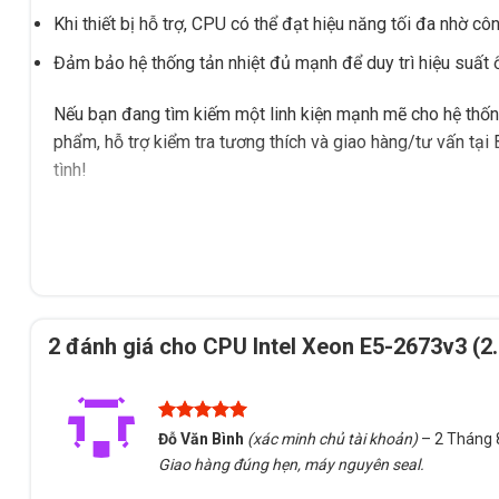
Khi thiết bị hỗ trợ, CPU có thể đạt hiệu năng tối đa nhờ c
Đảm bảo hệ thống tản nhiệt đủ mạnh để duy trì hiệu suất ổ
Nếu bạn đang tìm kiếm một linh kiện mạnh mẽ cho hệ thố
phẩm, hỗ trợ kiểm tra tương thích và giao hàng/tư vấn tại
tình!
2 đánh giá cho
CPU Intel Xeon E5-2673v3 (2
Được xếp
Đỗ Văn Bình
(xác minh chủ tài khoản)
–
2 Tháng 
hạng
5
5
Giao hàng đúng hẹn, máy nguyên seal.
sao