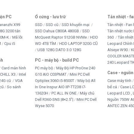
iện PC
Ổ cứng - lưu trữ
Tản nhiệt - f
ananzhi X99
SSD
SSD cũ
SSD khuyến mại
Tản nhiệt - Fan 
8G 3200 tản
SSD Dahua C800A 480GB
SSD
Tản nhiệt nước 
10M-K
Mã lỗi
McQuest Raptor 512GB NVMe
HDD
360
Tản nhiệt
M
Cpu i5
WD 4TB TÍM
HDD LAPTOP 320G CŨ
Leopard Chính
USB 128G DATO 3.0 128G
Alseye W90
K
COOLER MASTE
nh
PC - máy bộ - build PC
240 Leopard T
Card màn hình
PC máy bộ
Máy Bộ HP ProOne 240
Case - nguồn
iCHILL X3
Intel
G10 AIO C03PMAT
Mini PC Dell
24G cũ
VGA
Optiplex 3060 i5-8500T
Máy bộ All
Case máy tính
cũ
So sánh
In One Inspur AIO IIP-TT238 i7-
bể cá
Case L
13620H
PC ALL IN ONE
Máy chủ
Leopard LCD ,
Dell R360-SNS |8×2.5”|
Mini PC Dell
Nguồn 750W A
Wyse 5070
ANTEC ZEN 450