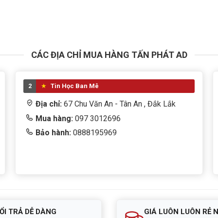
CÁC ĐỊA CHỈ MUA HÀNG TẤN PHÁT AD
2
Tin Học Ban Mê
Địa chỉ:
67 Chu Văn An - Tân An , Đắk Lắk
Mua hàng:
097 3012696
Bảo hành:
0888195969
ỔI TRẢ DỄ DÀNG
GIÁ LUÔN LUÔN RẺ 