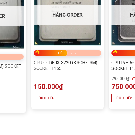
HÀNG ORDER
H
ER
Đã bán 237
CPU CORE I3-3220 (3.3GHz, 3M)
CPU I5 – 66
3M) SOCKET
SOCKET 1155
SOCKET 11
795.000
₫
(
T
150.000
₫
750.00
ĐỌC TIẾP
ĐỌC TIẾP