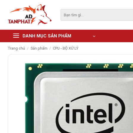
Skip
to
Tìm
kiếm:
content
DANH MỤC SẢN PHẨM
Trang chủ
/
Sản phẩm
/
CPU - BỘ XỬ LÝ