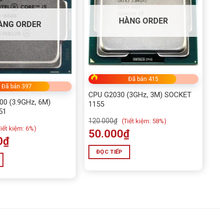
HÀNG ORDER
ÀNG ORDER
Đã bán 415
Đã bán 397
CPU G2030 (3GHz, 3M) SOCKET
00 (3.9GHz, 6M)
1155
51
120.000
₫
(
Tiết kiệm:
58%)
iết kiệm:
6%)
50.000
₫
0
₫
ĐỌC TIẾP