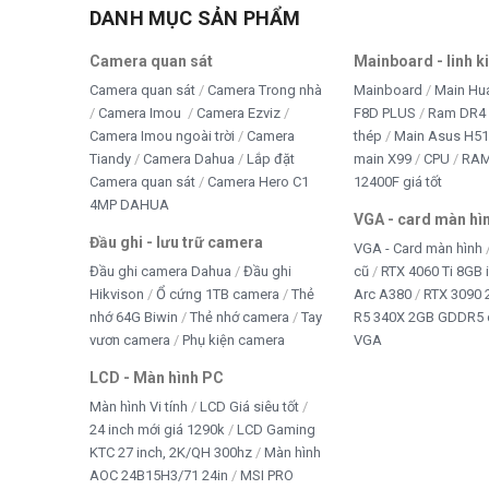
DANH MỤC SẢN PHẨM
Camera quan sát
Mainboard - linh k
Camera quan sát
Camera Trong nhà
Mainboard
Main Hu
Camera Imou
Camera Ezviz
F8D PLUS
Ram DR4 
Camera Imou ngoài trời
Camera
thép
Main Asus H5
Tiandy
Camera Dahua
Lắp đặt
main X99
CPU
RA
Camera quan sát
Camera Hero C1
12400F giá tốt
4MP DAHUA
VGA - card màn hì
Đầu ghi - lưu trữ camera
VGA - Card màn hình
Đầu ghi camera Dahua
Đầu ghi
cũ
RTX 4060 Ti 8GB 
Hikvison
Ổ cứng 1TB camera
Thẻ
Arc A380
RTX 3090 
nhớ 64G Biwin
Thẻ nhớ camera
Tay
R5 340X 2GB GDDR5 
vươn camera
Phụ kiện camera
VGA
LCD - Màn hình PC
Màn hình Vi tính
LCD Giá siêu tốt
24 inch mới giá 1290k
LCD Gaming
KTC 27 inch, 2K/QH 300hz
Màn hình
AOC 24B15H3/71 24in
MSI PRO