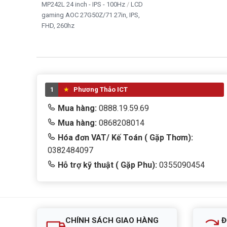
MP242L 24 inch - IPS - 100Hz
LCD
gaming AOC 27G50Z/71 27in, IPS,
FHD, 260hz
1
Phương Thảo ICT
Mua hàng:
0888.19.59.69
Mua hàng:
0868208014
Hóa đơn VAT/ Kế Toán ( Gặp Thơm):
0382484097
Hỗ trợ kỹ thuật ( Gặp Phu):
0355090454
CHÍNH SÁCH GIAO HÀNG
Đ