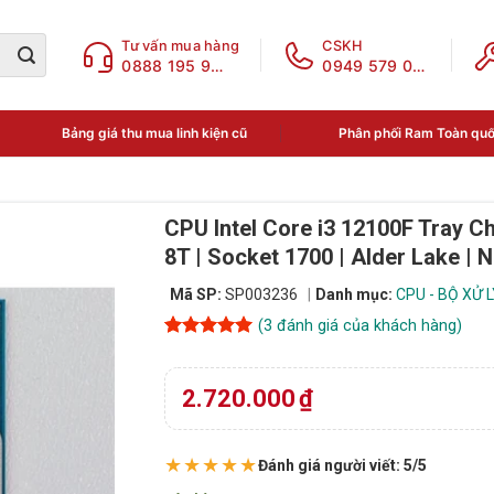
Tư vấn mua hàng
CSKH
0888 195 969
0949 579 078
Bảng giá thu mua linh kiện cũ
Phân phối Ram Toàn qu
CPU Intel Core i3 12100F Tray C
8T | Socket 1700 | Alder Lake | 
Mã SP:
SP003236
Danh mục:
CPU - BỘ XỬ 
(
3
đánh giá của khách hàng)
5
3
trên 5
dựa trên
đánh giá
2.720.000
₫
★★★★★
Đánh giá người viết: 5/5