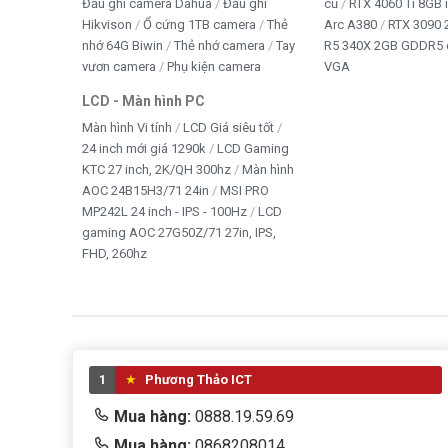
Đầu ghi camera Dahua
Đầu ghi
cũ
RTX 4060 Ti 8GB 
Hikvison
Ổ cứng 1TB camera
Thẻ
Arc A380
RTX 3090 
nhớ 64G Biwin
Thẻ nhớ camera
Tay
R5 340X 2GB GDDR5 
vươn camera
Phụ kiện camera
VGA
LCD - Màn hình PC
Màn hình Vi tính
LCD Giá siêu tốt
24 inch mới giá 1290k
LCD Gaming
KTC 27 inch, 2K/QH 300hz
Màn hình
AOC 24B15H3/71 24in
MSI PRO
MP242L 24 inch - IPS - 100Hz
LCD
gaming AOC 27G50Z/71 27in, IPS,
FHD, 260hz
1
Phương Thảo ICT
Mua hàng:
0888.19.59.69
Mua hàng:
0868208014