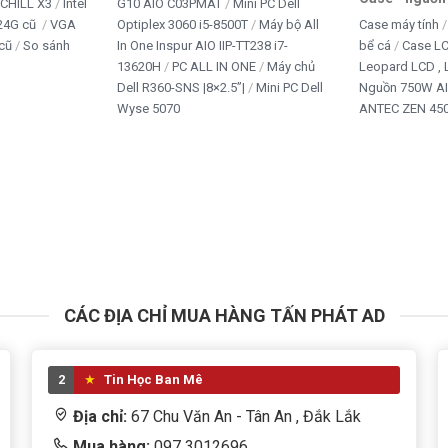
iCHILL X3
Intel
G10 AIO C03PMAT
Mini PC Dell
24G cũ
VGA
Optiplex 3060 i5-8500T
Máy bộ All
Case máy tính
cũ
So sánh
In One Inspur AIO IIP-TT238 i7-
bể cá
Case L
13620H
PC ALL IN ONE
Máy chủ
Leopard LCD ,
Dell R360-SNS |8×2.5”|
Mini PC Dell
Nguồn 750W A
Wyse 5070
ANTEC ZEN 450
CÁC ĐỊA CHỈ MUA HÀNG TẤN PHÁT AD
2
Tin Học Ban Mê
Địa chỉ:
67 Chu Văn An - Tân An , Đắk Lắk
Mua hàng:
097 3012696