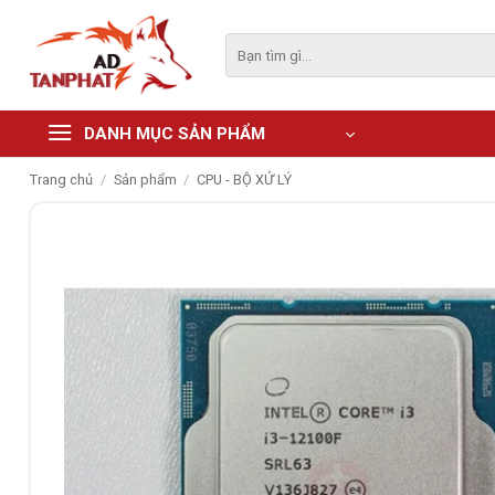
Skip
to
Tìm
kiếm:
content
DANH MỤC SẢN PHẨM
Trang chủ
/
Sản phẩm
/
CPU - BỘ XỬ LÝ