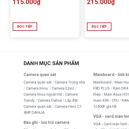
115.000
₫
215.000
₫
ĐỌC TIẾP
ĐỌC TIẾP
DANH MỤC SẢN PHẨM
Camera quan sát
Mainboard - linh k
Camera quan sát
Camera Trong nhà
Mainboard
Main Hu
Camera Imou
Camera Ezviz
F8D PLUS
Ram DR4 
Camera Imou ngoài trời
Camera
thép
Main Asus H5
Tiandy
Camera Dahua
Lắp đặt
main X99
CPU
RA
Camera quan sát
Camera Hero C1
12400F giá tốt
4MP DAHUA
VGA - card màn hì
Đầu ghi - lưu trữ camera
VGA - Card màn hình