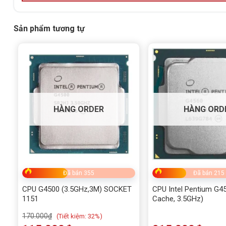
Sản phẩm tương tự
HÀNG ORDER
HÀNG ORD
Đã bán 355
Đã bán 215
CPU G4500 (3.5GHz,3M) SOCKET
CPU Intel Pentium G4
1151
Cache, 3.5GHz)
170.000
₫
(
Tiết kiệm:
32%)