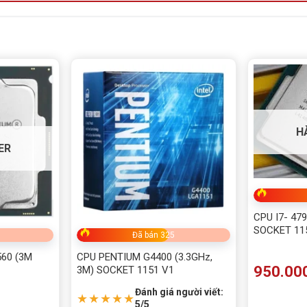
H
ER
CPU I7- 479
SOCKET 11
Đã bán 325
560 (3M
CPU PENTIUM G4400 (3.3GHz,
950.00
3M) SOCKET 1151 V1
Đánh giá người viết:
★★★★★
5/5