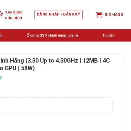
Xây dựng
ĐĂNG NHẬP / ĐĂNG KÝ
GIỎ HÀNG
cấu hình
ốc
Ổ cứng SSD chính hãng, giá rẻ
Tin tức
hính Hãng (3.30 Up to 4.30GHz | 12MB | 4C
No GPU | 58W)
LÝ