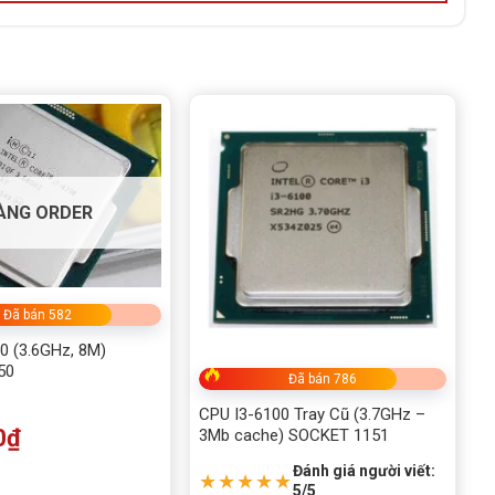
ÀNG ORDER
Đã bán 582
0 (3.6GHz, 8M)
50
Đã bán 786
CPU I3-6100 Tray Cũ (3.7GHz –
0
₫
3Mb cache) SOCKET 1151
Đánh giá người viết:
★★★★★
5/5