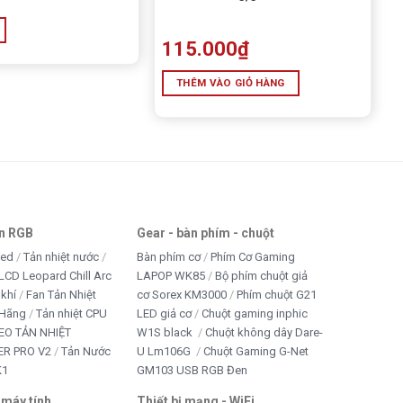
115.000
₫
THÊM VÀO GIỎ HÀNG
an RGB
Gear - bàn phím - chuột
led
Tản nhiệt nước
Bàn phím cơ
Phím Cơ Gaming
LCD Leopard Chill Arc
LAPOP WK85
Bộ phím chuột giả
 khí
Fan Tản Nhiệt
cơ Sorex KM3000
Phím chuột G21
 Hãng
Tản nhiệt CPU
LED giả cơ
Chuột gaming inphic
EO TẢN NHIỆT
W1S black
Chuột không dây Dare-
R PRO V2
Tản Nước
U Lm106G
Chuột Gaming G-Net
K1
GM103 USB RGB Đen
 máy tính
Thiết bị mạng - WiFi