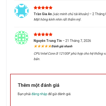
Được xếp
Trần Gia An
(xác minh chủ tài khoản)
–
2 Tháng 
hạng
5
5
Mặt hông kính nhìn rất thẩm mỹ.
sao
Được xếp
Nguyễn Trung Tín
–
21 Tháng 7, 2026
hạng
5
5
★★★★★
Đánh giá nhanh
sao
CPU Intel Core i3 12100F phù hợp cho hệ thống vă
bản.
Thêm một đánh giá
Bạn phải
đăng nhập
để gửi đánh giá.