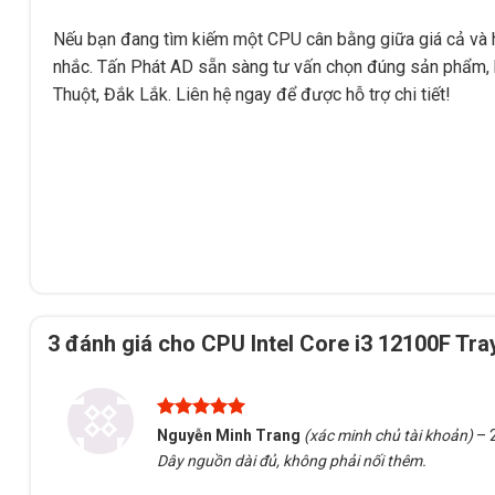
Nếu bạn đang tìm kiếm một CPU cân bằng giữa giá cả và h
nhắc. Tấn Phát AD sẵn sàng tư vấn chọn đúng sản phẩm, h
Thuột, Đắk Lắk. Liên hệ ngay để được hỗ trợ chi tiết!
3 đánh giá cho
CPU Intel Core i3 12100F Tra
Được xếp
Nguyễn Minh Trang
(xác minh chủ tài khoản)
–
hạng
5
5
Dây nguồn dài đủ, không phải nối thêm.
sao