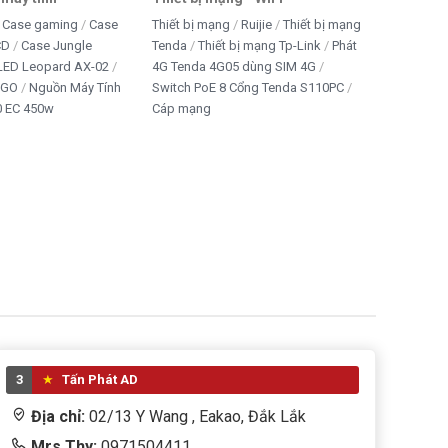
Case gaming
Case
Thiết bị mạng
Ruijie
Thiết bị mạng
CD
Case Jungle
Tenda
Thiết bị mạng Tp-Link
Phát
 LED Leopard AX-02
4G Tenda 4G05 dùng SIM 4G
IGO
Nguồn Máy Tính
Switch PoE 8 Cổng Tenda S110PC
 EC 450w
Cáp mạng
3
Tấn Phát AD
Địa chỉ:
02/13 Y Wang , Eakao, Đắk Lắk
Mrs Thy:
0971504411