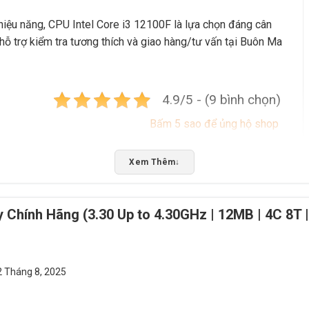
iệu năng, CPU Intel Core i3 12100F là lựa chọn đáng cân
ỗ trợ kiểm tra tương thích và giao hàng/tư vấn tại Buôn Ma
4.9/5 - (9 bình chọn)
Bấm 5 sao để ủng hộ shop
Xem Thêm
↓
y Chính Hãng (3.30 Up to 4.30GHz | 12MB | 4C 8T 
2 Tháng 8, 2025