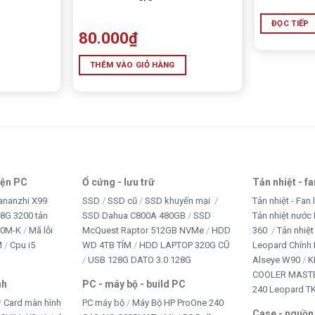
ĐỌC TIẾP
80.000
₫
THÊM VÀO GIỎ HÀNG
iện PC
Ổ cứng - lưu trữ
Tản nhiệt - f
ananzhi X99
SSD
SSD cũ
SSD khuyến mại
Tản nhiệt - Fan 
8G 3200 tản
SSD Dahua C800A 480GB
SSD
Tản nhiệt nước 
10M-K
Mã lỗi
McQuest Raptor 512GB NVMe
HDD
360
Tản nhiệt
M
Cpu i5
WD 4TB TÍM
HDD LAPTOP 320G CŨ
Leopard Chính
USB 128G DATO 3.0 128G
Alseye W90
K
COOLER MASTE
nh
PC - máy bộ - build PC
240 Leopard T
Card màn hình
PC máy bộ
Máy Bộ HP ProOne 240
Case - nguồn