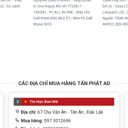
24G cũ
VGA
Optiplex 3060 i5-8500T
Máy bộ All
Case máy tính
cũ
So sánh
In One Inspur AIO IIP-TT238 i7-
bể cá
Case L
13620H
PC ALL IN ONE
Máy chủ
Leopard LCD ,
Dell R360-SNS |8×2.5”|
Mini PC Dell
Nguồn 750W A
Wyse 5070
ANTEC ZEN 450
CÁC ĐỊA CHỈ MUA HÀNG TẤN PHÁT AD
2
Tin Học Ban Mê
Địa chỉ:
67 Chu Văn An - Tân An , Đắk Lắk
Mua hàng:
097 3012696