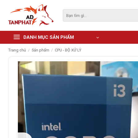
Skip
to
Tìm
kiếm:
content
DANH MỤC SẢN PHẨM
Trang chủ
/
Sản phẩm
/
CPU - BỘ XỬ LÝ