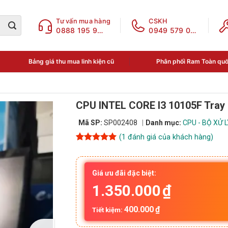
Tư vấn mua hàng
CSKH
0888 195 969
0949 579 078
Bảng giá thu mua linh kiện cũ
Phân phối Ram Toàn qu
CPU INTEL CORE I3 10105F Tray
Mã SP:
SP002408
Danh mục:
CPU - BỘ XỬ 
(
1
đánh giá của khách hàng)
5
1
trên 5
dựa trên
đánh giá
Giá ưu đãi đặc biệt:
1.350.000
₫
400.000
₫
Tiết kiệm: