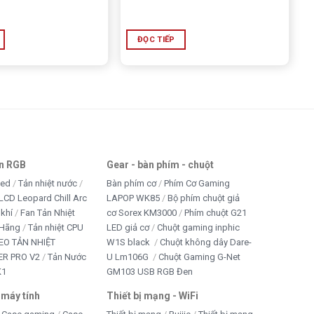
ĐỌC TIẾP
an RGB
Gear - bàn phím - chuột
led
Tản nhiệt nước
Bàn phím cơ
Phím Cơ Gaming
LCD Leopard Chill Arc
LAPOP WK85
Bộ phím chuột giả
 khí
Fan Tản Nhiệt
cơ Sorex KM3000
Phím chuột G21
 Hãng
Tản nhiệt CPU
LED giả cơ
Chuột gaming inphic
EO TẢN NHIỆT
W1S black
Chuột không dây Dare-
R PRO V2
Tản Nước
U Lm106G
Chuột Gaming G-Net
K1
GM103 USB RGB Đen
 máy tính
Thiết bị mạng - WiFi