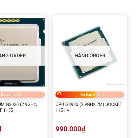
ÀNG ORDER
HÀNG ORDER
Đã bán 212
Đã bán 512
M G2020 (2.9GHz,
CPU G3930 (2.9GHz,2M) SOCKET
T 1155
1151 V1
₫
990.000
₫