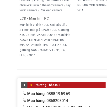
Hikvison
Ổ cứng 1TB camera
Thẻ
Arc A380
RTX 3090 
nhớ 64G Biwin
Thẻ nhớ camera
Tay
R5 340X 2GB GDDR5 
vươn camera
Phụ kiện camera
VGA
LCD - Màn hình PC
Màn hình Vi tính
LCD Giá siêu tốt
24 inch mới giá 1290k
LCD Gaming
KTC 27 inch, 2K/QH 300hz
Màn hình
AOC 24B15H3/71 24in
MSI PRO
MP242L 24 inch - IPS - 100Hz
LCD
gaming AOC 27G50Z/71 27in, IPS,
FHD, 260hz
1
Phương Thảo ICT
Mua hàng:
0888.19.59.69
Mua hàng:
0868208014