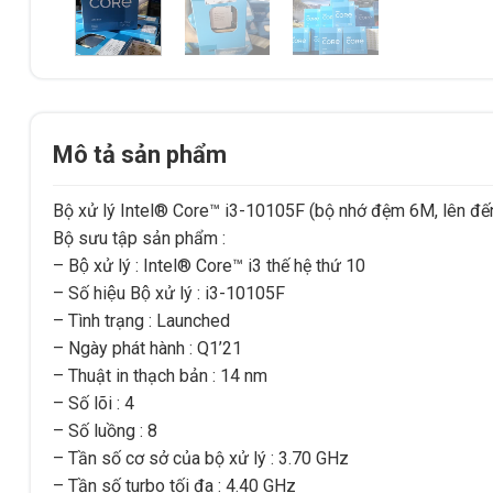
Mô tả sản phẩm
Bộ xử lý Intel® Core™ i3-10105F (bộ nhớ đệm 6M, lên đế
Bộ sưu tập sản phẩm :
– Bộ xử lý : Intel® Core™ i3 thế hệ thứ 10
– Số hiệu Bộ xử lý : i3-10105F
– Tình trạng : Launched
– Ngày phát hành : Q1’21
– Thuật in thạch bản : 14 nm
– Số lõi : 4
– Số luồng : 8
– Tần số cơ sở của bộ xử lý : 3.70 GHz
– Tần số turbo tối đa : 4.40 GHz