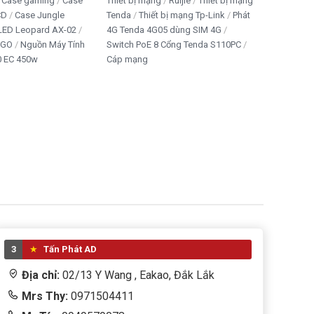
Case gaming
Case
Thiết bị mạng
Ruijie
Thiết bị mạng
CD
Case Jungle
Tenda
Thiết bị mạng Tp-Link
Phát
 LED Leopard AX-02
4G Tenda 4G05 dùng SIM 4G
IGO
Nguồn Máy Tính
Switch PoE 8 Cổng Tenda S110PC
 EC 450w
Cáp mạng
3
Tấn Phát AD
Địa chỉ:
02/13 Y Wang , Eakao, Đắk Lắk
Mrs Thy:
0971504411