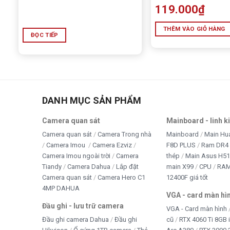
119.000
₫
THÊM VÀO GIỎ HÀNG
ĐỌC TIẾP
DANH MỤC SẢN PHẨM
Camera quan sát
Mainboard - linh k
Camera quan sát
Camera Trong nhà
Mainboard
Main Hu
Camera Imou
Camera Ezviz
F8D PLUS
Ram DR4 
Camera Imou ngoài trời
Camera
thép
Main Asus H5
Tiandy
Camera Dahua
Lắp đặt
main X99
CPU
RA
Camera quan sát
Camera Hero C1
12400F giá tốt
4MP DAHUA
VGA - card màn hì
Đầu ghi - lưu trữ camera
VGA - Card màn hình
Đầu ghi camera Dahua
Đầu ghi
cũ
RTX 4060 Ti 8GB 