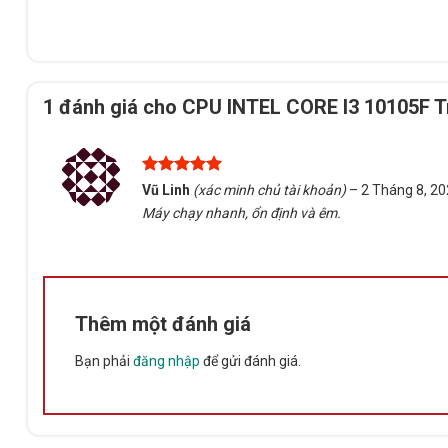
1 đánh giá cho
CPU INTEL CORE I3 10105F T
Được xếp
Vũ Linh
(xác minh chủ tài khoản)
–
2 Tháng 8, 2
hạng
5
5
Máy chạy nhanh, ổn định và êm.
sao
Thêm một đánh giá
Bạn phải
đăng nhập
để gửi đánh giá.