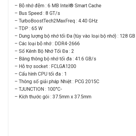
– Bộ nhớ đệm : 6 MB Intel® Smart Cache
– Bus Speed : 8 GT/s
– TurboBoostTech2MaxFreq : 4.40 GHz
– TDP : 65 W
– Dung lượng bộ nhớ tối Đa (tùy vào loại bộ nhớ) : 128 GB
– Các loại bộ nhớ : DDR4-2666
– Số Kênh Bộ Nhớ Tối Đa : 2
– Băng thông bộ nhớ tối đa : 41.6 GB/s
– Hỗ trợ socket : FCLGA1200
– Cấu hình CPU tối đa : 1
– Thông số giải pháp Nhiệt : PCG 2015C
– TJUNCTION : 100°C-
– Kích thước gói : 37.5mm x 37.5mm