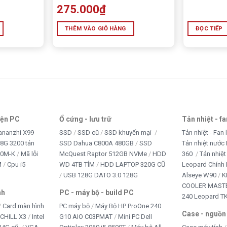
275.000
₫
THÊM VÀO GIỎ HÀNG
ĐỌC TIẾP
iện PC
Ổ cứng - lưu trữ
Tản nhiệt - f
ananzhi X99
SSD
SSD cũ
SSD khuyến mại
Tản nhiệt - Fan 
8G 3200 tản
SSD Dahua C800A 480GB
SSD
Tản nhiệt nước 
10M-K
Mã lỗi
McQuest Raptor 512GB NVMe
HDD
360
Tản nhiệt
M
Cpu i5
WD 4TB TÍM
HDD LAPTOP 320G CŨ
Leopard Chính
USB 128G DATO 3.0 128G
Alseye W90
K
COOLER MASTE
nh
PC - máy bộ - build PC
240 Leopard T
Card màn hình
PC máy bộ
Máy Bộ HP ProOne 240
Case - nguồn
iCHILL X3
Intel
G10 AIO C03PMAT
Mini PC Dell