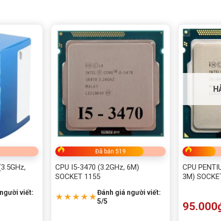
H
Đã bán 519
3.5GHz,
CPU I5-3470 (3.2GHz, 6M)
CPU PENTIU
SOCKET 1155
3M) SOCKE
người viết:
Đánh giá người viết:
★★★★★
5/5
95.000