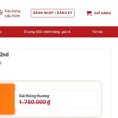
Xây dựng
ĐĂNG NHẬP / ĐĂNG KÝ
GIỎ HÀNG
cấu hình
ốc
Ổ cứng SSD chính hãng, giá rẻ
Tin tức
 2nd
LÝ
Giá thông thường:
1.750.000
₫