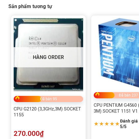
Sản phẩm tương tự
HÀNG ORDER
Đã bán 237
Đã bán 95
CPU PENTIUM G4560 (
CPU G2120 (3,3GHz,3M) SOCKET
3M) SOCKET 1151 V1
1155
Đánh giá 
★★★★★
5/5
270.000
₫