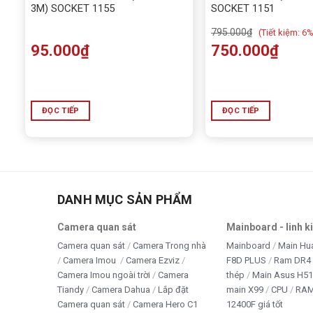
3M) SOCKET 1155
SOCKET 1151
795.000
₫
(
Tiết kiệm:
6%
95.000
₫
750.000
₫
ĐỌC TIẾP
ĐỌC TIẾP
DANH MỤC SẢN PHẨM
Camera quan sát
Mainboard - linh k
Camera quan sát
Camera Trong nhà
Mainboard
Main Hu
Camera Imou
Camera Ezviz
F8D PLUS
Ram DR4 
Camera Imou ngoài trời
Camera
thép
Main Asus H5
Tiandy
Camera Dahua
Lắp đặt
main X99
CPU
RA
Camera quan sát
Camera Hero C1
12400F giá tốt