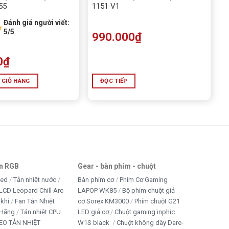
55
1151 V1
Đánh giá người viết:
★
5/5
990.000
₫
0
₫
 GIỎ HÀNG
ĐỌC TIẾP
an RGB
Gear - bàn phím - chuột
led
Tản nhiệt nước
Bàn phím cơ
Phím Cơ Gaming
LCD Leopard Chill Arc
LAPOP WK85
Bộ phím chuột giả
 khí
Fan Tản Nhiệt
cơ Sorex KM3000
Phím chuột G21
 Hãng
Tản nhiệt CPU
LED giả cơ
Chuột gaming inphic
EO TẢN NHIỆT
W1S black
Chuột không dây Dare-