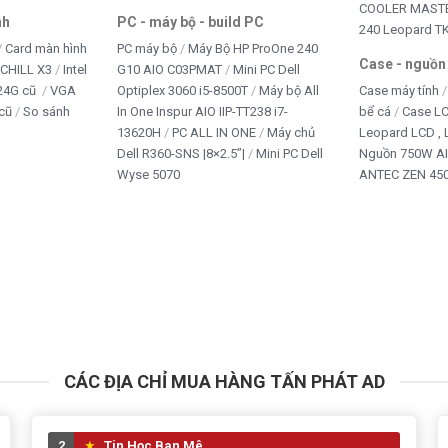
COOLER MASTE
nh
PC - máy bộ - build PC
240 Leopard T
Card màn hình
PC máy bộ
Máy Bộ HP ProOne 240
Case - nguồn
iCHILL X3
Intel
G10 AIO C03PMAT
Mini PC Dell
24G cũ
VGA
Optiplex 3060 i5-8500T
Máy bộ All
Case máy tính
cũ
So sánh
In One Inspur AIO IIP-TT238 i7-
bể cá
Case L
13620H
PC ALL IN ONE
Máy chủ
Leopard LCD ,
Dell R360-SNS |8×2.5”|
Mini PC Dell
Nguồn 750W A
Wyse 5070
ANTEC ZEN 450
CÁC ĐỊA CHỈ MUA HÀNG TẤN PHÁT AD
2
Tin Học Ban Mê