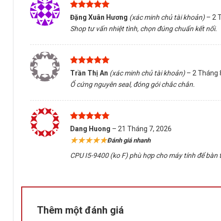
Được xếp
Đặng Xuân Hương
(xác minh chủ tài khoản)
–
2 
hạng
5
5
Shop tư vấn nhiệt tình, chọn đúng chuẩn kết nối.
sao
Được xếp
Trần Thị An
(xác minh chủ tài khoản)
–
2 Tháng 
hạng
5
5
Ổ cứng nguyên seal, đóng gói chắc chắn.
sao
Được xếp
Dang Huong
–
21 Tháng 7, 2026
hạng
5
5
★★★★★
Đánh giá nhanh
sao
CPU I5-9400 (ko F) phù hợp cho máy tính để bàn t
Thêm một đánh giá