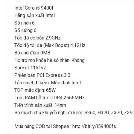
Intel Core i5 9400F
Hãng sản xuất Intel
Số nhân 6
Số luồng 6
Tốc độ cơ bản 2.9GHz
Tốc độ tối đa (Max Boost) 4.1GHz
Bộ nhớ đệm 9MB
Hỗ trợ mở khóa hệ số nhân :Không
Socket 1151v2
Phiên bản PCI Express 3.0
Tản nhiệt đi kèm: Mặc định Intel
TDP mặc định: 65W
Loại RAM hỗ trợ: DDR4 2666MHz
Tiến trình sản xuất: 14nm
Bo mạch chủ khuyến nghị đi kèm: B360, H370, Z370, Z39
Mua hàng COD tại Shopee : http://bit.ly/i59400fs