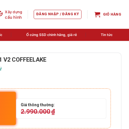
Xây dựng
ĐĂNG NHẬP / ĐĂNG KÝ
GIỎ HÀNG
cấu hình
ốc
Ổ cứng SSD chính hãng, giá rẻ
Tin tức
51 V2 COFFEELAKE
LÝ
Giá thông thường:
2.990.000
₫