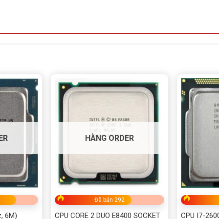
ER
HÀNG ORDER
Đã bán 292
z, 6M)
CPU CORE 2 DUO E8400 SOCKET
CPU I7-2600