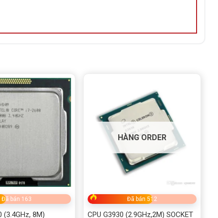
HÀNG ORDER
Đã bán 163
Đã bán 512
 (3.4GHz, 8M)
CPU G3930 (2.9GHz,2M) SOCKET