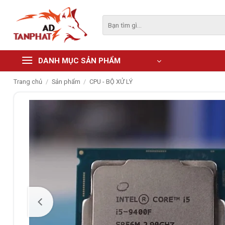
Skip
to
Tìm
kiếm:
content
DANH MỤC SẢN PHẨM
Trang chủ
/
Sản phẩm
/
CPU - BỘ XỬ LÝ