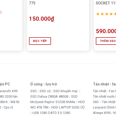
775
SOCKET 11
)
★★★★
150.000
₫
590.00
ĐỌC TIẾP
THÊM VÀO
iện PC
Ổ cứng - lưu trữ
Tản nhiệt - f
ananzhi X99
SSD
SSD cũ
SSD khuyến mại
Tản nhiệt - Fan 
8G 3200 tản
SSD Dahua C800A 480GB
SSD
Tản nhiệt nước 
10M-K
Mã lỗi
McQuest Raptor 512GB NVMe
HDD
360
Tản nhiệt
M
Cpu i5
WD 4TB TÍM
HDD LAPTOP 320G CŨ
Leopard Chính
USB 128G DATO 3.0 128G
Alseye W90
K