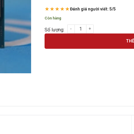
★★★★★
Đánh giá người viết: 5/5
Còn hàng
CPU I5-9400 ( ko F) SOCKET 1151 V2 COFF
THÊ