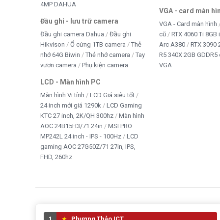
4MP DAHUA
VGA - card màn hì
Đầu ghi - lưu trữ camera
VGA - Card màn hình
Đầu ghi camera Dahua
Đầu ghi
cũ
RTX 4060 Ti 8GB 
Hikvison
Ổ cứng 1TB camera
Thẻ
Arc A380
RTX 3090 
nhớ 64G Biwin
Thẻ nhớ camera
Tay
R5 340X 2GB GDDR5 
vươn camera
Phụ kiện camera
VGA
LCD - Màn hình PC
Màn hình Vi tính
LCD Giá siêu tốt
24 inch mới giá 1290k
LCD Gaming
KTC 27 inch, 2K/QH 300hz
Màn hình
AOC 24B15H3/71 24in
MSI PRO
MP242L 24 inch - IPS - 100Hz
LCD
gaming AOC 27G50Z/71 27in, IPS,
FHD, 260hz
1
Phương Thảo ICT