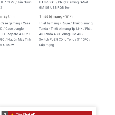
R PRO V2
Tản Nước
U Lm106G
Chuột Gaming G-Net
K1
GM103 USB RGB Đen
 máy tính
Thiết bị mạng - WiFi
Case gaming
Case
Thiết bị mạng
Ruijie
Thiết bị mạng
CD
Case Jungle
Tenda
Thiết bị mạng Tp-Link
Phát
 LED Leopard AX-02
4G Tenda 4G05 dùng SIM 4G
IGO
Nguồn Máy Tính
Switch PoE 8 Cổng Tenda S110PC
 EC 450w
Cáp mạng
3
Tấn Phát AD