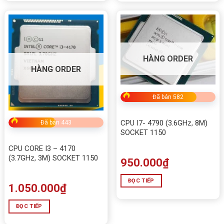
HÀNG ORDER
HÀNG ORDER
Đã bán 582
CPU I7- 4790 (3.6GHz, 8M)
Đã bán 443
SOCKET 1150
CPU CORE I3 – 4170
(3.7GHz, 3M) SOCKET 1150
950.000
₫
ĐỌC TIẾP
1.050.000
₫
ĐỌC TIẾP