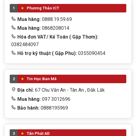
1
Phương Thảo ICT
Mua hàng:
0888.19.59.69
Mua hàng:
0868208014
Hóa đơn VAT/ Kế Toán ( Gặp Thơm):
0382484097
Hỗ trợ kỹ thuật ( Gặp Phu):
0355090454
2
Tin Học Ban Mê
Địa chỉ:
67 Chu Văn An - Tân An , Đắk Lắk
Mua hàng:
097 3012696
Bảo hành:
0888195969
3
Tấn Phát AD