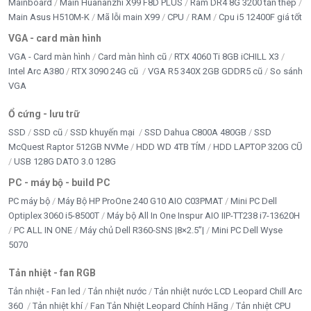
Mainboard
Main Huananzhi X99 F8D PLUS
Ram DR4 8G 3200 tản thép
Main Asus H510M-K
Mã lỗi main X99
CPU
RAM
Cpu i5 12400F giá tốt
VGA - card màn hình
VGA - Card màn hình
Card màn hình cũ
RTX 4060 Ti 8GB iCHILL X3
Intel Arc A380
RTX 3090 24G cũ
VGA R5 340X 2GB GDDR5 cũ
So sánh
VGA
Ổ cứng - lưu trữ
SSD
SSD cũ
SSD khuyến mại
SSD Dahua C800A 480GB
SSD
McQuest Raptor 512GB NVMe
HDD WD 4TB TÍM
HDD LAPTOP 320G CŨ
USB 128G DATO 3.0 128G
PC - máy bộ - build PC
PC máy bộ
Máy Bộ HP ProOne 240 G10 AIO C03PMAT
Mini PC Dell
Optiplex 3060 i5-8500T
Máy bộ All In One Inspur AIO IIP-TT238 i7-13620H
PC ALL IN ONE
Máy chủ Dell R360-SNS |8×2.5”|
Mini PC Dell Wyse
5070
Tản nhiệt - fan RGB
Tản nhiệt - Fan led
Tản nhiệt nước
Tản nhiệt nước LCD Leopard Chill Arc
360
Tản nhiệt khí
Fan Tản Nhiệt Leopard Chính Hãng
Tản nhiệt CPU