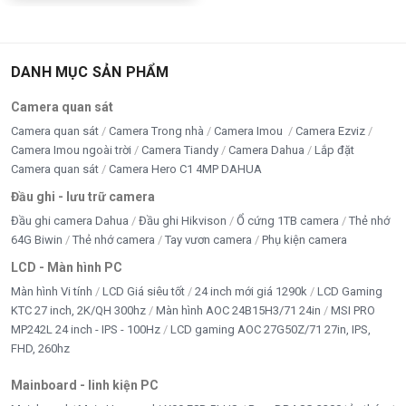
DANH MỤC SẢN PHẨM
Camera quan sát
Camera quan sát
Camera Trong nhà
Camera Imou
Camera Ezviz
Camera Imou ngoài trời
Camera Tiandy
Camera Dahua
Lắp đặt
Camera quan sát
Camera Hero C1 4MP DAHUA
Đầu ghi - lưu trữ camera
Đầu ghi camera Dahua
Đầu ghi Hikvison
Ổ cứng 1TB camera
Thẻ nhớ
64G Biwin
Thẻ nhớ camera
Tay vươn camera
Phụ kiện camera
LCD - Màn hình PC
Màn hình Vi tính
LCD Giá siêu tốt
24 inch mới giá 1290k
LCD Gaming
KTC 27 inch, 2K/QH 300hz
Màn hình AOC 24B15H3/71 24in
MSI PRO
MP242L 24 inch - IPS - 100Hz
LCD gaming AOC 27G50Z/71 27in, IPS,
FHD, 260hz
Mainboard - linh kiện PC