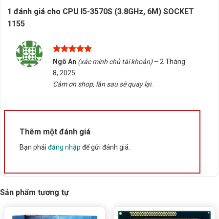
1 đánh giá cho
CPU I5-3570S (3.8GHz, 6M) SOCKET
1155
Được xếp
Ngô An
(xác minh chủ tài khoản)
–
2 Tháng
hạng
5
5
8, 2025
sao
Cảm ơn shop, lần sau sẽ quay lại.
Thêm một đánh giá
Bạn phải
đăng nhập
để gửi đánh giá.
Sản phẩm tương tự