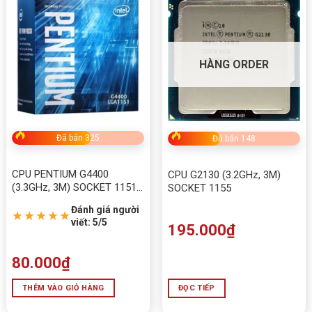
HÀNG ORDER
Đã bán 325
Đã bán 148
CPU PENTIUM G4400
CPU G2130 (3.2GHz, 3M)
(3.3GHz, 3M) SOCKET 1151
SOCKET 1155
V1
Đánh giá người
★★★★★
viết: 5/5
195.000
₫
80.000
₫
THÊM VÀO GIỎ HÀNG
ĐỌC TIẾP