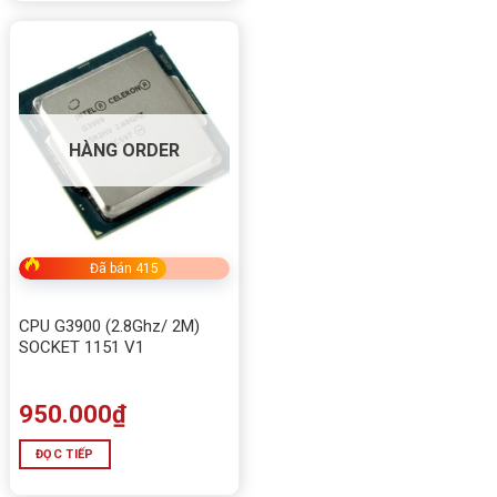
HÀNG ORDER
Đã bán 415
CPU G3900 (2.8Ghz/ 2M)
SOCKET 1151 V1
950.000
₫
ĐỌC TIẾP