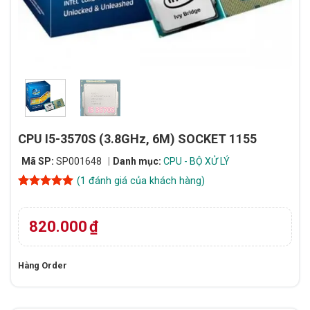
CPU I5-3570S (3.8GHz, 6M) SOCKET 1155
Mã SP:
SP001648
Danh mục:
CPU - BỘ XỬ LÝ
(
1
đánh giá của khách hàng)
5
1
trên 5
dựa trên
đánh giá
820.000
₫
Hàng Order