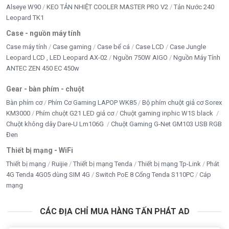
Alseye W90
KEO TẢN NHIỆT COOLER MASTER PRO V2
Tản Nước 240
Leopard TK1
Case - nguồn máy tính
Case máy tính
Case gaming
Case bể cá
Case LCD
Case Jungle
Leopard LCD , LED Leopard AX-02
Nguồn 750W AIGO
Nguồn Máy Tính
ANTEC ZEN 450 EC 450w
Gear - bàn phím - chuột
Bàn phím cơ
Phím Cơ Gaming LAPOP WK85
Bộ phím chuột giả cơ Sorex
KM3000
Phím chuột G21 LED giả cơ
Chuột gaming inphic W1S black
Chuột không dây Dare-U Lm106G
Chuột Gaming G-Net GM103 USB RGB
Đen
Thiết bị mạng - WiFi
Thiết bị mạng
Ruijie
Thiết bị mạng Tenda
Thiết bị mạng Tp-Link
Phát
4G Tenda 4G05 dùng SIM 4G
Switch PoE 8 Cổng Tenda S110PC
Cáp
mạng
CÁC ĐỊA CHỈ MUA HÀNG TẤN PHÁT AD