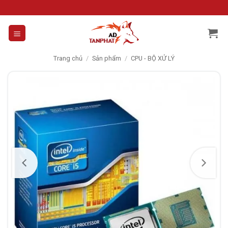
Skip
to
content
Trang chủ
/
Sản phẩm
/
CPU - BỘ XỬ LÝ