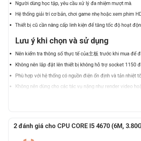
Người dùng học tập, yêu cầu xử lý đa nhiệm mượt mà.
Hệ thống giải trí cơ bản, chơi game nhẹ hoặc xem phim HD
Thiết bị cũ cần nâng cấp linh kiện để tăng tốc độ hoạt độn
Lưu ý khi chọn và sử dụng
Nên kiểm tra thông số thực tế của主板 trước khi mua để đ
Không nên lắp đặt lên thiết bị không hỗ trợ socket 1150 đ
Phù hợp với hệ thống có nguồn điện ổn định và tản nhiệt tố
Không nên dùng cho các tác vụ nặng như render video ho
Tấn Phát AD sẵn sàng tư vấn chọn đúng linh kiện, hỗ trợ k
Đắk Lắk. Liên hệ để được hỗ trợ tận tình!
2 đánh giá cho
CPU CORE I5 4670 (6M, 3.8