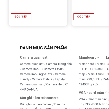
ĐỌC TIẾP
ĐỌC TIẾP
DANH MỤC SẢN PHẨM
Camera quan sát
Mainboard - linh k
Camera quan sát
Camera Trong nhà
Mainboard
Main Hu
Camera Imou
Camera Ezviz
F8D PLUS
Ram DR4 
Camera Imou ngoài trời
Camera
thép
Main Asus H5
Tiandy
Camera Dahua
Lắp đặt
main X99
CPU
RA
Camera quan sát
Camera Hero C1
12400F giá tốt
4MP DAHUA
VGA - card màn hì
Đầu ghi - lưu trữ camera
VGA - Card màn hình
Đầu ghi camera Dahua
Đầu ghi
cũ
RTX 4060 Ti 8GB 