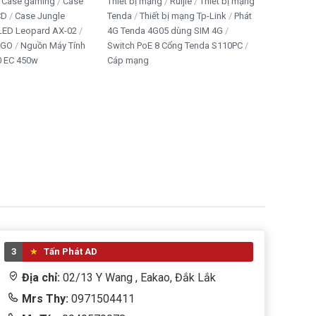
Case gaming
Case
Thiết bị mạng
Ruijie
Thiết bị mạng
CD
Case Jungle
Tenda
Thiết bị mạng Tp-Link
Phát
 LED Leopard AX-02
4G Tenda 4G05 dùng SIM 4G
IGO
Nguồn Máy Tính
Switch PoE 8 Cổng Tenda S110PC
 EC 450w
Cáp mạng
3
Tấn Phát AD
Địa chỉ:
02/13 Y Wang , Eakao, Đắk Lắk
Mrs Thy:
0971504411