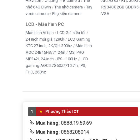
Hikvison
Ổ cứng 1TB camera
Thẻ
Arc A380
RTX 3090 
nhớ 64G Biwin
Thẻ nhớ camera
Tay
R5 340X 2GB GDDR5 
vươn camera
Phụ kiện camera
VGA
LCD - Màn hình PC
Màn hình Vi tính
LCD Giá siêu tốt
24 inch mới giá 1290k
LCD Gaming
KTC 27 inch, 2K/QH 300hz
Màn hình
AOC 24B15H3/71 24in
MSI PRO
MP242L 24 inch - IPS - 100Hz
LCD
gaming AOC 27G50Z/71 27in, IPS,
FHD, 260hz
1
Phương Thảo ICT
Mua hàng:
0888.19.59.69
Mua hàng:
0868208014