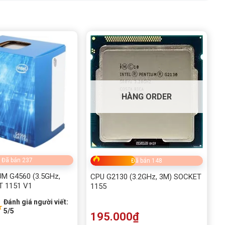
HÀNG ORDER
Đã bán 237
Đã bán 148
M G4560 (3.5GHz,
CPU G2130 (3.2GHz, 3M) SOCKET
T 1151 V1
1155
Đánh giá người viết:
★
5/5
195.000
₫