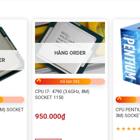
HÀNG ORDER
ER
Đã bán 582
CPU I7- 4790 (3.6GHz, 8M)
SOCKET 1150
2M) SOCKET
CPU PENTIU
950.000
₫
3M) SOCKE
★★★★