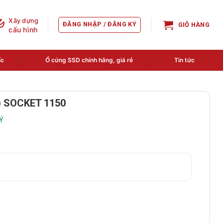
Xây dựng
ĐĂNG NHẬP / ĐĂNG KÝ
GIỎ HÀNG
cấu hình
ốc
Ổ cứng SSD chính hãng, giá rẻ
Tin tức
) SOCKET 1150
LÝ