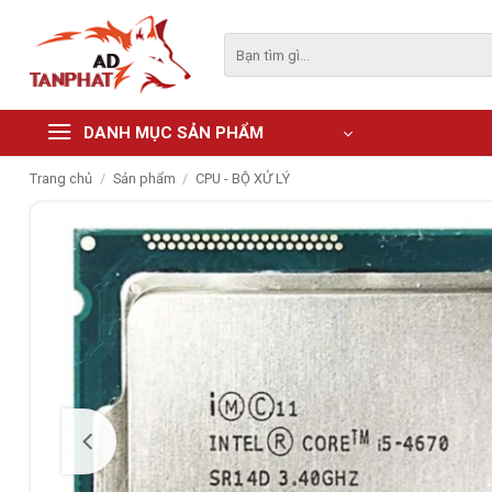
Skip
to
Tìm
kiếm:
content
DANH MỤC SẢN PHẨM
Trang chủ
/
Sản phẩm
/
CPU - BỘ XỬ LÝ