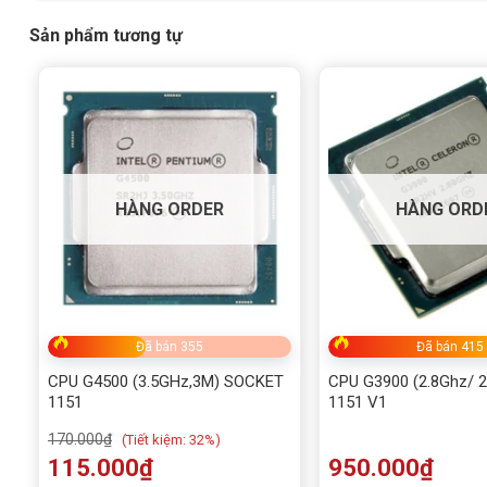
Sản phẩm tương tự
HÀNG ORDER
HÀNG ORD
Đã bán 355
Đã bán 415
CPU G4500 (3.5GHz,3M) SOCKET
CPU G3900 (2.8Ghz/ 
1151
1151 V1
170.000
₫
(
Tiết kiệm:
32%)
115.000
₫
950.000
₫