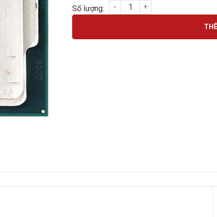
CPU CORE I5 4670 (6M, 3.80GHz) SOCKET 1
THÊ