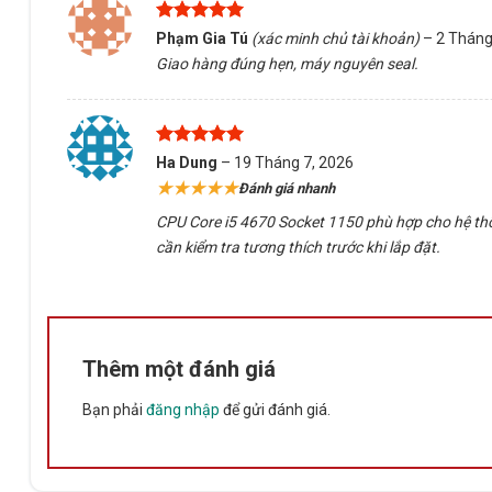
Được xếp
Phạm Gia Tú
(xác minh chủ tài khoản)
–
2 Tháng
hạng
5
5
Giao hàng đúng hẹn, máy nguyên seal.
sao
Được xếp
Ha Dung
–
19 Tháng 7, 2026
hạng
5
5
★★★★★
Đánh giá nhanh
sao
CPU Core i5 4670 Socket 1150 phù hợp cho hệ thố
cần kiểm tra tương thích trước khi lắp đặt.
Thêm một đánh giá
Bạn phải
đăng nhập
để gửi đánh giá.