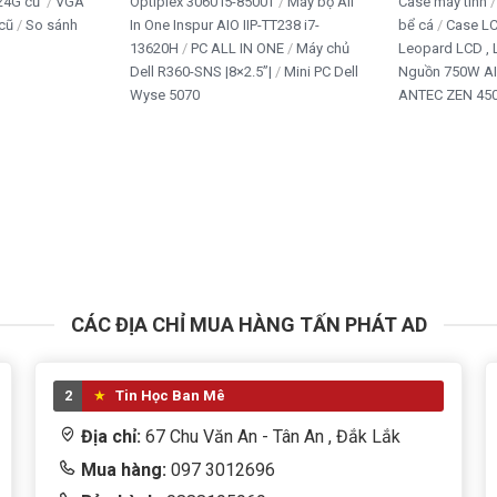
24G cũ
VGA
Optiplex 3060 i5-8500T
Máy bộ All
Case máy tính
cũ
So sánh
In One Inspur AIO IIP-TT238 i7-
bể cá
Case L
13620H
PC ALL IN ONE
Máy chủ
Leopard LCD ,
Dell R360-SNS |8×2.5”|
Mini PC Dell
Nguồn 750W A
Wyse 5070
ANTEC ZEN 450
CÁC ĐỊA CHỈ MUA HÀNG TẤN PHÁT AD
2
Tin Học Ban Mê
Địa chỉ:
67 Chu Văn An - Tân An , Đắk Lắk
Mua hàng:
097 3012696