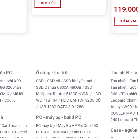
ĐỌC TIẾP
119.00
THÊM VÀO
iện PC
Ổ cứng - lưu trữ
Tản nhiệt - f
ananzhi X99
SSD
SSD cũ
SSD khuyến mại
Tản nhiệt - Fan 
8G 3200 tản
SSD Dahua C800A 480GB
SSD
Tản nhiệt nước 
10M-K
Mã lỗi
McQuest Raptor 512GB NVMe
HDD
360
Tản nhiệt
M
Cpu i5
WD 4TB TÍM
HDD LAPTOP 320G CŨ
Leopard Chính
USB 128G DATO 3.0 128G
Alseye W90
K
COOLER MASTE
nh
PC - máy bộ - build PC
240 Leopard T
Card màn hình
PC máy bộ
Máy Bộ HP ProOne 240
Case - nguồn
iCHILL X3
Intel
G10 AIO C03PMAT
Mini PC Dell