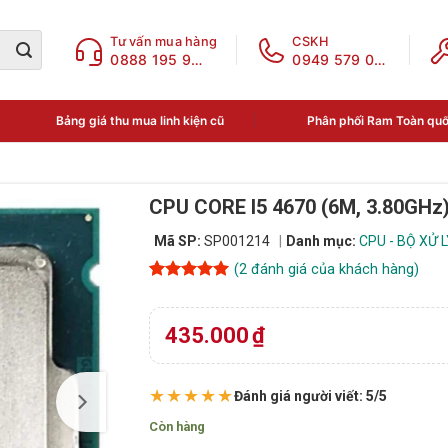
Tư vấn mua hàng
CSKH
0888 195 969
0949 579 078
Bảng giá thu mua linh kiện cũ
Phân phối Ram Toàn qu
CPU CORE I5 4670 (6M, 3.80GHz
Mã SP:
SP001214
Danh mục:
CPU - BỘ XỬ 
(
2
đánh giá của khách hàng)
5
2
trên 5
dựa trên
đánh giá
435.000
₫
★★★★★
Đánh giá người viết: 5/5
Còn hàng