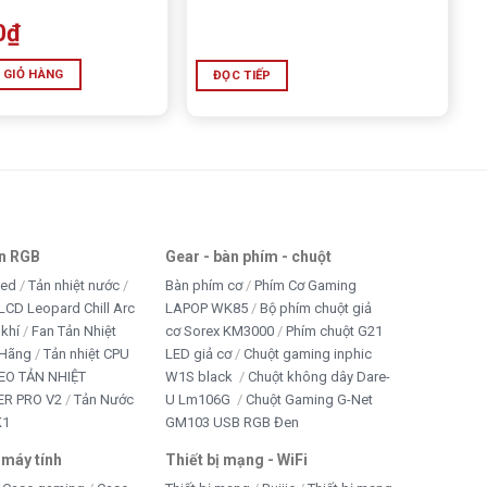
0
₫
 GIỎ HÀNG
ĐỌC TIẾP
an RGB
Gear - bàn phím - chuột
led
Tản nhiệt nước
Bàn phím cơ
Phím Cơ Gaming
LCD Leopard Chill Arc
LAPOP WK85
Bộ phím chuột giả
 khí
Fan Tản Nhiệt
cơ Sorex KM3000
Phím chuột G21
 Hãng
Tản nhiệt CPU
LED giả cơ
Chuột gaming inphic
EO TẢN NHIỆT
W1S black
Chuột không dây Dare-
R PRO V2
Tản Nước
U Lm106G
Chuột Gaming G-Net
K1
GM103 USB RGB Đen
 máy tính
Thiết bị mạng - WiFi