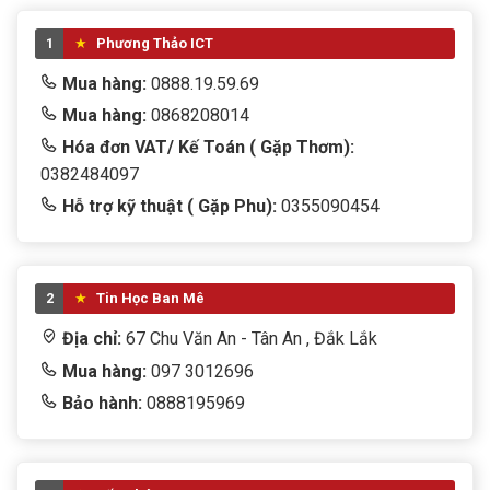
1
Phương Thảo ICT
Mua hàng:
0888.19.59.69
Mua hàng:
0868208014
Hóa đơn VAT/ Kế Toán ( Gặp Thơm):
0382484097
Hỗ trợ kỹ thuật ( Gặp Phu):
0355090454
2
Tin Học Ban Mê
Địa chỉ:
67 Chu Văn An - Tân An , Đắk Lắk
Mua hàng:
097 3012696
Bảo hành:
0888195969