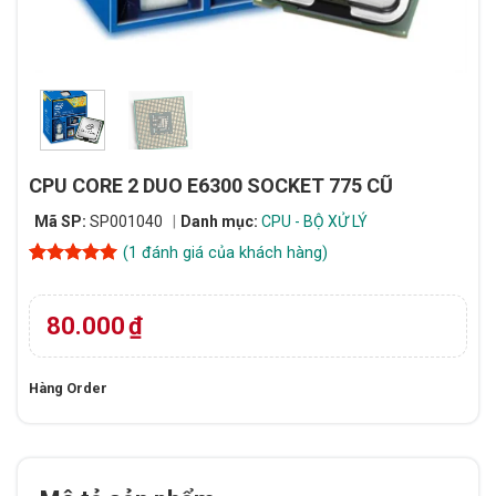
CPU CORE 2 DUO E6300 SOCKET 775 CŨ
Mã SP:
SP001040
Danh mục:
CPU - BỘ XỬ LÝ
(
1
đánh giá của khách hàng)
5
1
trên 5
dựa trên
đánh giá
80.000
₫
Hàng Order