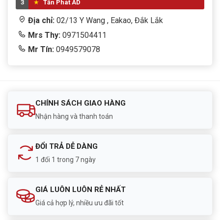
3
Tấn Phát AD
Địa chỉ:
02/13 Y Wang , Eakao, Đắk Lắk
Mrs Thy:
0971504411
Mr Tín:
0949579078
CHÍNH SÁCH GIAO HÀNG
Nhận hàng và thanh toán
ĐỔI TRẢ DỄ DÀNG
1 đổi 1 trong 7 ngày
GIÁ LUÔN LUÔN RẺ NHẤT
Giá cả hợp lý, nhiều ưu đãi tốt