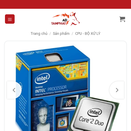
Skip
to
content
Trang chủ
/
Sản phẩm
/
CPU - BỘ XỬ LÝ