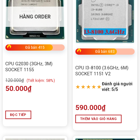
HÀNG ORDER
Đã bán 415
Đã bán 683
CPU G2030 (3GHz, 3M)
CPU I3-8100 (3.6GHz, 6M)
SOCKET 1155
SOCKET 1151 V2
120.000
₫
(
Tiết kiệm:
58%)
Đánh giá người
★★★★★
50.000
₫
viết: 5/5
590.000
₫
ĐỌC TIẾP
THÊM VÀO GIỎ HÀNG