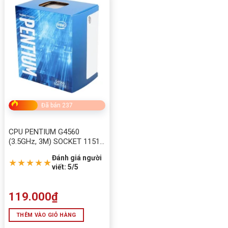
Đã bán 237
CPU PENTIUM G4560
(3.5GHz, 3M) SOCKET 1151
V1
Đánh giá người
★★★★★
viết: 5/5
119.000
₫
THÊM VÀO GIỎ HÀNG