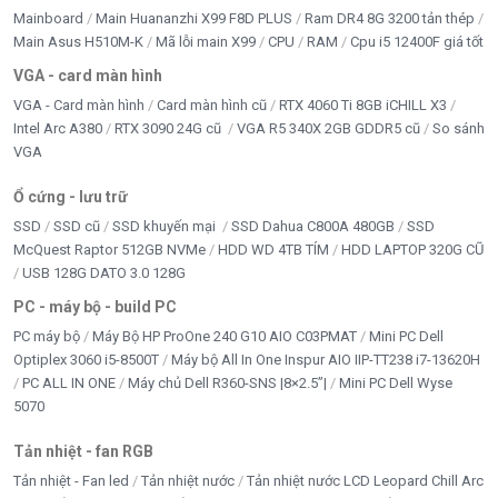
Mainboard
Main Huananzhi X99 F8D PLUS
Ram DR4 8G 3200 tản thép
Main Asus H510M-K
Mã lỗi main X99
CPU
RAM
Cpu i5 12400F giá tốt
VGA - card màn hình
VGA - Card màn hình
Card màn hình cũ
RTX 4060 Ti 8GB iCHILL X3
Intel Arc A380
RTX 3090 24G cũ
VGA R5 340X 2GB GDDR5 cũ
So sánh
VGA
Ổ cứng - lưu trữ
SSD
SSD cũ
SSD khuyến mại
SSD Dahua C800A 480GB
SSD
McQuest Raptor 512GB NVMe
HDD WD 4TB TÍM
HDD LAPTOP 320G CŨ
USB 128G DATO 3.0 128G
PC - máy bộ - build PC
PC máy bộ
Máy Bộ HP ProOne 240 G10 AIO C03PMAT
Mini PC Dell
Optiplex 3060 i5-8500T
Máy bộ All In One Inspur AIO IIP-TT238 i7-13620H
PC ALL IN ONE
Máy chủ Dell R360-SNS |8×2.5”|
Mini PC Dell Wyse
5070
Tản nhiệt - fan RGB
Tản nhiệt - Fan led
Tản nhiệt nước
Tản nhiệt nước LCD Leopard Chill Arc