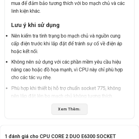
mua để đảm bảo tương thích với bo mạch chủ và các
linh kiện khác.
Lưu ý khi sử dụng
Nên kiểm tra tình trạng bo mạch chủ và nguồn cung
cấp điện trước khi lắp đặt để tránh sự cố về điện áp
hoặc kết nối.
Không nên sử dụng với các phần mềm yêu cầu hiệu
năng cao hoặc đồ họa mạnh, vì CPU này chỉ phù hợp
cho các tác vụ nhẹ.
Phù hợp khi thiết bị hỗ trợ chuẩn socket 775, không
nên lắp đặt lên bo mạch chủ không tương thích.
Thông số đáng chú ý
Xem Thêm
↓
Tên sản phẩm: CPU Core 2 Duo E6300
Loại socket: Socket 775
1 đánh giá cho
CPU CORE 2 DUO E6300 SOCKET