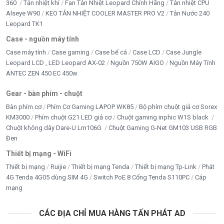
360
Tản nhiệt khí
Fan Tản Nhiệt Leopard Chính Hãng
Tản nhiệt CPU
Alseye W90
KEO TẢN NHIỆT COOLER MASTER PRO V2
Tản Nước 240
Leopard TK1
Case - nguồn máy tính
Case máy tính
Case gaming
Case bể cá
Case LCD
Case Jungle
Leopard LCD , LED Leopard AX-02
Nguồn 750W AIGO
Nguồn Máy Tính
ANTEC ZEN 450 EC 450w
Gear - bàn phím - chuột
Bàn phím cơ
Phím Cơ Gaming LAPOP WK85
Bộ phím chuột giả cơ Sorex
KM3000
Phím chuột G21 LED giả cơ
Chuột gaming inphic W1S black
Chuột không dây Dare-U Lm106G
Chuột Gaming G-Net GM103 USB RGB
Đen
Thiết bị mạng - WiFi
Thiết bị mạng
Ruijie
Thiết bị mạng Tenda
Thiết bị mạng Tp-Link
Phát
4G Tenda 4G05 dùng SIM 4G
Switch PoE 8 Cổng Tenda S110PC
Cáp
mạng
CÁC ĐỊA CHỈ MUA HÀNG TẤN PHÁT AD