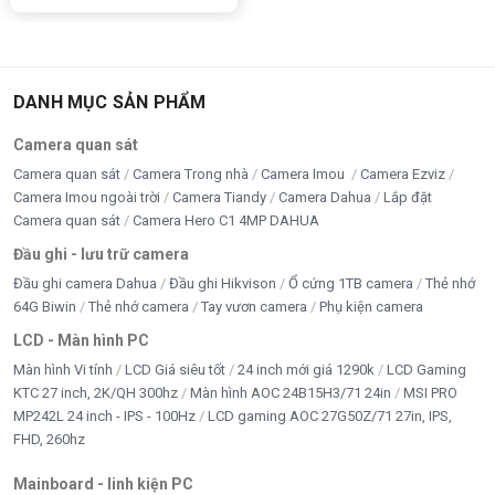
DANH MỤC SẢN PHẨM
Camera quan sát
Camera quan sát
Camera Trong nhà
Camera Imou
Camera Ezviz
Camera Imou ngoài trời
Camera Tiandy
Camera Dahua
Lắp đặt
Camera quan sát
Camera Hero C1 4MP DAHUA
Đầu ghi - lưu trữ camera
Đầu ghi camera Dahua
Đầu ghi Hikvison
Ổ cứng 1TB camera
Thẻ nhớ
64G Biwin
Thẻ nhớ camera
Tay vươn camera
Phụ kiện camera
LCD - Màn hình PC
Màn hình Vi tính
LCD Giá siêu tốt
24 inch mới giá 1290k
LCD Gaming
KTC 27 inch, 2K/QH 300hz
Màn hình AOC 24B15H3/71 24in
MSI PRO
MP242L 24 inch - IPS - 100Hz
LCD gaming AOC 27G50Z/71 27in, IPS,
FHD, 260hz
Mainboard - linh kiện PC