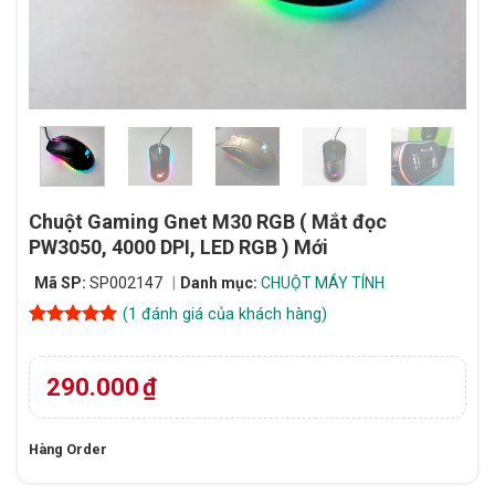
Chuột Gaming Gnet M30 RGB ( Mắt đọc
PW3050, 4000 DPI, LED RGB ) Mới
Mã SP:
SP002147
Danh mục:
CHUỘT MÁY TÍNH
(
1
đánh giá của khách hàng)
5
1
trên 5
dựa trên
đánh giá
290.000
₫
Hàng Order