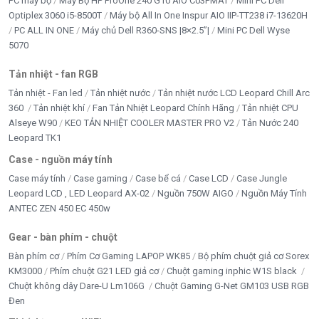
PC máy bộ
Máy Bộ HP ProOne 240 G10 AIO C03PMAT
Mini PC Dell
Optiplex 3060 i5-8500T
Máy bộ All In One Inspur AIO IIP-TT238 i7-13620H
PC ALL IN ONE
Máy chủ Dell R360-SNS |8×2.5”|
Mini PC Dell Wyse
5070
Tản nhiệt - fan RGB
Tản nhiệt - Fan led
Tản nhiệt nước
Tản nhiệt nước LCD Leopard Chill Arc
360
Tản nhiệt khí
Fan Tản Nhiệt Leopard Chính Hãng
Tản nhiệt CPU
Alseye W90
KEO TẢN NHIỆT COOLER MASTER PRO V2
Tản Nước 240
Leopard TK1
Case - nguồn máy tính
Case máy tính
Case gaming
Case bể cá
Case LCD
Case Jungle
Leopard LCD , LED Leopard AX-02
Nguồn 750W AIGO
Nguồn Máy Tính
ANTEC ZEN 450 EC 450w
Gear - bàn phím - chuột
Bàn phím cơ
Phím Cơ Gaming LAPOP WK85
Bộ phím chuột giả cơ Sorex
KM3000
Phím chuột G21 LED giả cơ
Chuột gaming inphic W1S black
Chuột không dây Dare-U Lm106G
Chuột Gaming G-Net GM103 USB RGB
Đen