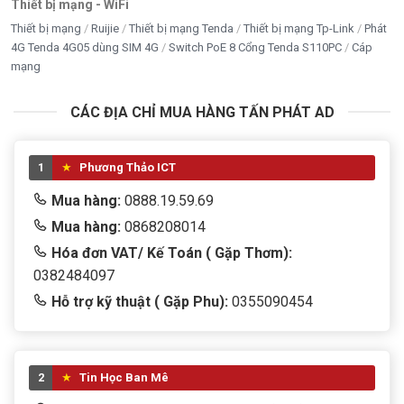
Thiết bị mạng - WiFi
Thiết bị mạng
Ruijie
Thiết bị mạng Tenda
Thiết bị mạng Tp-Link
Phát
4G Tenda 4G05 dùng SIM 4G
Switch PoE 8 Cổng Tenda S110PC
Cáp
mạng
CÁC ĐỊA CHỈ MUA HÀNG TẤN PHÁT AD
1
Phương Thảo ICT
Mua hàng:
0888.19.59.69
Mua hàng:
0868208014
Hóa đơn VAT/ Kế Toán ( Gặp Thơm):
0382484097
Hỗ trợ kỹ thuật ( Gặp Phu):
0355090454
2
Tin Học Ban Mê