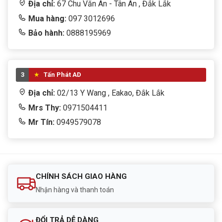
Địa chỉ:
67 Chu Văn An - Tân An , Đắk Lắk
Mua hàng:
097 3012696
Bảo hành:
0888195969
3
Tấn Phát AD
Địa chỉ:
02/13 Y Wang , Eakao, Đắk Lắk
Mrs Thy:
0971504411
Mr Tín:
0949579078
CHÍNH SÁCH GIAO HÀNG
Nhận hàng và thanh toán
ĐỔI TRẢ DỄ DÀNG