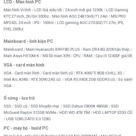
LCD - Màn hình PC
Màn hình Vi tính
LCD Giá siêu tốt
24 inch mới giá 1290k
LCD Gaming
KTC 27 inch, 2K/QH 300hz
Màn hình AOC 24B15H3/71 24in
MSI PRO
MP242L 24 inch - IPS - 100Hz
LCD gaming AOC 27G50Z/71 27in, IPS,
FHD, 260hz
Mainboard - linh kiện PC
Mainboard
Main Huananzhi X99 F8D PLUS
Ram DR4 8G 3200 tản thép
Main Asus H510M-K
Mã lỗi main X99
CPU
RAM
Cpu i5 12400F giá tốt
VGA - card màn hình
VGA - Card màn hình
Card màn hình cũ
RTX 4060 Ti 8GB iCHILL X3
Intel Arc A380
RTX 3090 24G cũ
VGA R5 340X 2GB GDDR5 cũ
So sánh
VGA
Ổ cứng - lưu trữ
SSD
SSD cũ
SSD khuyến mại
SSD Dahua C800A 480GB
SSD
McQuest Raptor 512GB NVMe
HDD WD 4TB TÍM
HDD LAPTOP 320G CŨ
USB 128G DATO 3.0 128G
PC - máy bộ - build PC