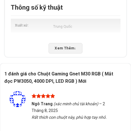
Thông số kỹ thuật
Xuất xứ
Trung Quốc
Xem Thêm
↓
1 đánh giá cho
Chuột Gaming Gnet M30 RGB ( Mắt
đọc PW3050, 4000 DPI, LED RGB ) Mới
Được xếp
Ngô Trang
(xác minh chủ tài khoản)
–
2
hạng
5
5
Tháng 8, 2025
sao
Rất thích con chuột này, phù hợp tay nhỏ.