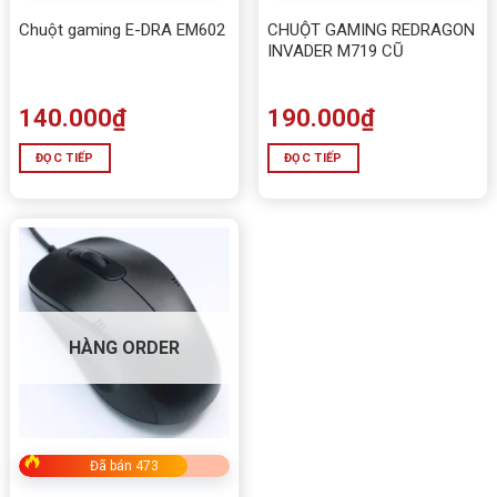
Chuột gaming E-DRA EM602
CHUỘT GAMING REDRAGON
INVADER M719 CŨ
140.000
₫
190.000
₫
ĐỌC TIẾP
ĐỌC TIẾP
HÀNG ORDER
Đã bán 473