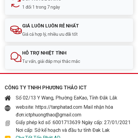
1 đổi 1 trong 7 ngày
GIÁ LUÔN LUÔN RẺ NHẤT
Giá cả hợp lý, nhiều ưu đãi tốt
HỖ TRỢ NHIỆT TÌNH
Tư vấn, giải đáp mọi thắc mắc
CÔNG TY TNHH PHƯƠNG THẢO ICT
Số 02/13 Y Wang, Phường EaKao, Tỉnh Đắk Lắk
website: https://tanphatad.com Mail nhận hóa
đơn:ictphuongthao@gmail.com
Giấy phép kd số :6001713639 Ngày cấp: 27/01/2021
Nơi cấp: Sở kế hoạch và đầu tư tỉnh Đak Lak
Chợ Tốt Tấn Phát AD