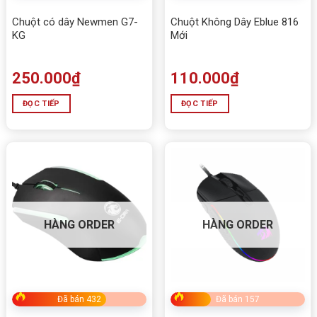
Chuột có dây Newmen G7-
Chuột Không Dây Eblue 816
KG
Mới
250.000
₫
110.000
₫
ĐỌC TIẾP
ĐỌC TIẾP
HÀNG ORDER
HÀNG ORDER
Đã bán 432
Đã bán 157