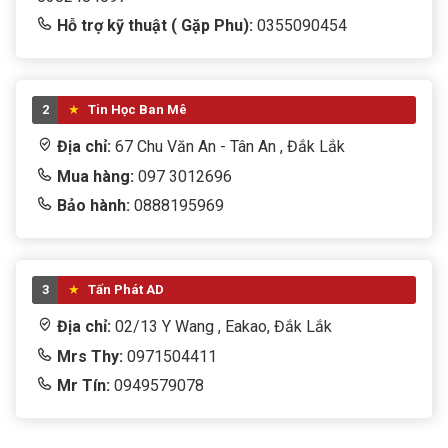
Hỗ trợ kỹ thuật ( Gặp Phu):
0355090454
2
Tin Học Ban Mê
Địa chỉ:
67 Chu Văn An - Tân An , Đắk Lắk
Mua hàng:
097 3012696
Bảo hành:
0888195969
3
Tấn Phát AD
Địa chỉ:
02/13 Y Wang , Eakao, Đắk Lắk
Mrs Thy:
0971504411
Mr Tín:
0949579078