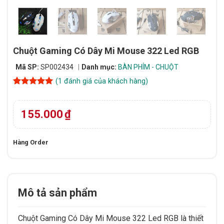
Chuột Gaming Có Dây Mi Mouse 322 Led RGB
Mã SP:
SP002434
Danh mục:
BÀN PHÍM - CHUỘT
(
1
đánh giá của khách hàng)
5
1
trên 5
dựa trên
đánh giá
155.000
₫
Hàng Order
Mô tả sản phẩm
Chuột Gaming Có Dây Mi Mouse 322 Led RGB là thiết