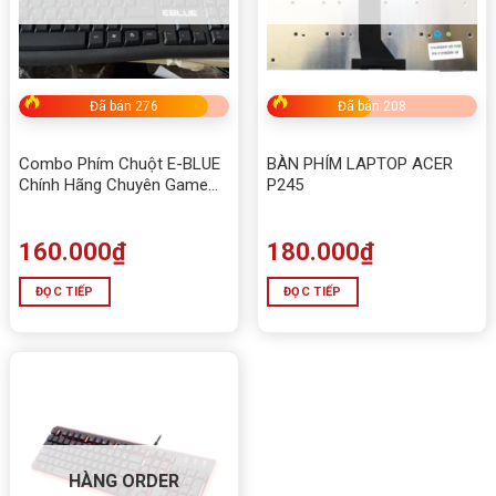
Đã bán 276
Đã bán 208
Combo Phím Chuột E-BLUE
BÀN PHÍM LAPTOP ACER
Chính Hãng Chuyên Game
P245
Chuyên NET
160.000
₫
180.000
₫
ĐỌC TIẾP
ĐỌC TIẾP
HÀNG ORDER