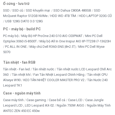
Ổ cứng - lưu trữ
SSD
SSD cũ
SSD khuyến mại
SSD Dahua C800A 480GB
SSD
McQuest Raptor 512GB NVMe
HDD WD 4TB TÍM
HDD LAPTOP 320G CŨ
USB 128G DATO 3.0 128G
PC - máy bộ - build PC
PC máy bộ
Máy Bộ HP ProOne 240 G10 AIO C03PMAT
Mini PC Dell
Optiplex 3060 i5-8500T
Máy bộ All In One Inspur AIO IIP-TT238 i7-13620H
PC ALL IN ONE
Máy chủ Dell R360-SNS |8×2.5”|
Mini PC Dell Wyse
5070
Tản nhiệt - fan RGB
Tản nhiệt - Fan led
Tản nhiệt nước
Tản nhiệt nước LCD Leopard Chill Arc
360
Tản nhiệt khí
Fan Tản Nhiệt Leopard Chính Hãng
Tản nhiệt CPU
Alseye W90
KEO TẢN NHIỆT COOLER MASTER PRO V2
Tản Nước 240
Leopard TK1
Case - nguồn máy tính
Case máy tính
Case gaming
Case bể cá
Case LCD
Case Jungle
Leopard LCD , LED Leopard AX-02
Nguồn 750W AIGO
Nguồn Máy Tính
ANTEC ZEN 450 EC 450w