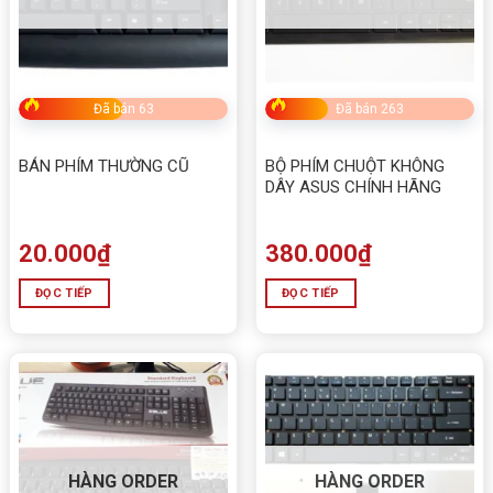
Đã bán 63
Đã bán 263
BÁN PHÍM THƯỜNG CŨ
BỘ PHÍM CHUỘT KHÔNG
DÂY ASUS CHÍNH HÃNG
20.000
₫
380.000
₫
ĐỌC TIẾP
ĐỌC TIẾP
HÀNG ORDER
HÀNG ORDER