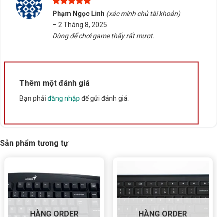
Được xếp
Phạm Ngọc Linh
(xác minh chủ tài khoản)
Nếu bạn đang tìm kiếm một chuột gaming có dây phù
hạng
5
5
–
2 Tháng 8, 2025
sao
hợp với nhu cầu chơi game tại Buôn Ma Thuột, Đắk
Dùng để chơi game thấy rất mượt.
Lắk, hãy liên hệ Tấn Phát AD để được tư vấn chọn
đúng sản phẩm, hỗ trợ kiểm tra tương thích và nhận
báo giá nhanh chóng.
Thêm một đánh giá
Rate this product
Bạn phải
đăng nhập
để gửi đánh giá.
Bấm 5 sao để ủng hộ shop
Thông số kỹ thuật
Sản phẩm tương tự
Xuất xứ
Trung Quốc
HÀNG ORDER
HÀNG ORDER