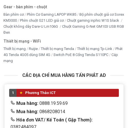
Gear - bàn phím - chuột
Bàn phím cơ
Phím Cơ Gaming LAPOP WK85
Bộ phím chuột giả cơ Sorex
KM3000
Phím chuột G21 LED giả cơ
Chuột gaming inphic W1S black
Chuột không dây Dare-U Lm106G
Chuột Gaming G-Net GM103 USB RGB
Đen
Thiết bị mạng - WiFi
Thiết bị mạng
Ruijie
Thiết bị mạng Tenda
Thiết bị mạng Tp-Link
Phát
4G Tenda 4G05 dùng SIM 4G
Switch PoE 8 Cổng Tenda S110PC
Cáp
mạng
CÁC ĐỊA CHỈ MUA HÀNG TẤN PHÁT AD
1
Phương Thảo ICT
Mua hàng:
0888.19.59.69
Mua hàng:
0868208014
Hóa đơn VAT/ Kế Toán ( Gặp Thơm):
0382484097