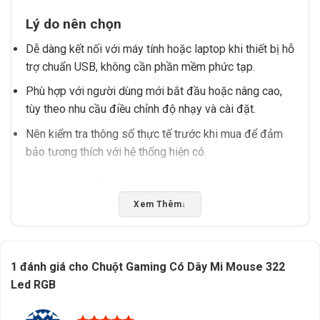
Lý do nên chọn
Dễ dàng kết nối với máy tính hoặc laptop khi thiết bị hỗ
trợ chuẩn USB, không cần phần mềm phức tạp.
Phù hợp với người dùng mới bắt đầu hoặc nâng cao,
tùy theo nhu cầu điều chỉnh độ nhạy và cài đặt.
Nên kiểm tra thông số thực tế trước khi mua để đảm
bảo tương thích với hệ thống hiện có.
Lưu ý khi sử dụng
Xem Thêm
↓
Tránh để chuột tiếp xúc với môi trường ẩm ướt hoặc
bụi bẩn để bảo vệ linh kiện bên trong.
Đảm bảo cắm đúng cổng USB để tránh tình trạng
1 đánh giá cho
Chuột Gaming Có Dây Mi Mouse 322
không nhận thiết bị.
Led RGB
Không nên sử dụng chuột trong môi trường có từ
trường mạnh hoặc thiết bị điện tử gây nhiễu.