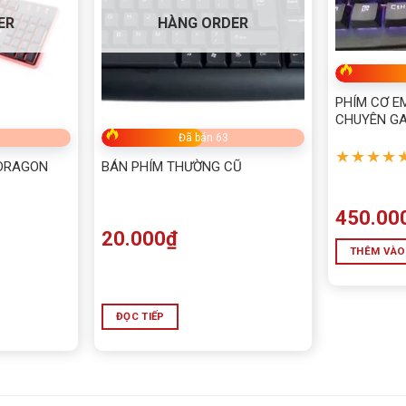
ER
HÀNG ORDER
PHÍM CƠ E
CHUYÊN G
Đã bán 63
★★★★
EDRAGON
BÁN PHÍM THƯỜNG CŨ
450.00
20.000
₫
THÊM VÀO
ĐỌC TIẾP