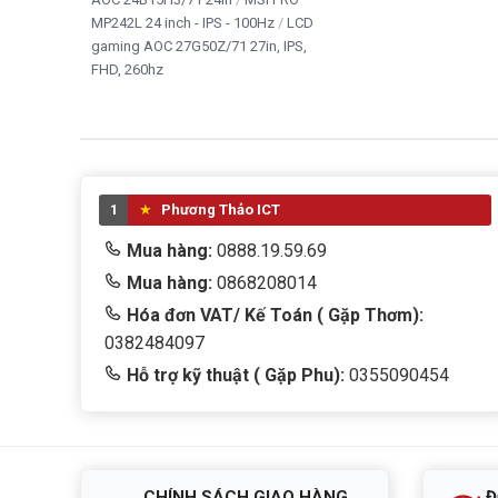
MP242L 24 inch - IPS - 100Hz
LCD
gaming AOC 27G50Z/71 27in, IPS,
FHD, 260hz
1
Phương Thảo ICT
Mua hàng:
0888.19.59.69
Mua hàng:
0868208014
Hóa đơn VAT/ Kế Toán ( Gặp Thơm):
0382484097
Hỗ trợ kỹ thuật ( Gặp Phu):
0355090454
CHÍNH SÁCH GIAO HÀNG
Đ