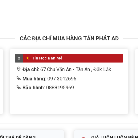
CÁC ĐỊA CHỈ MUA HÀNG TẤN PHÁT AD
2
Tin Học Ban Mê
Địa chỉ:
67 Chu Văn An - Tân An , Đắk Lắk
Mua hàng:
097 3012696
Bảo hành:
0888195969
ỔI TRẢ DỄ DÀNG
GIÁ LUÔN LUÔN RẺ 