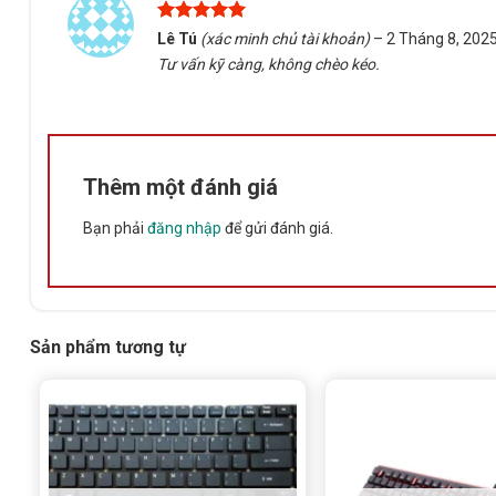
Được xếp
Lê Tú
(xác minh chủ tài khoản)
–
2 Tháng 8, 202
hạng
5
5
Tư vấn kỹ càng, không chèo kéo.
sao
Thêm một đánh giá
Bạn phải
đăng nhập
để gửi đánh giá.
Sản phẩm tương tự