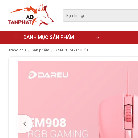
Skip
to
Tìm
kiếm:
content
DANH MỤC SẢN PHẨM
Trang chủ
/
Sản phẩm
/
BÀN PHÍM - CHUỘT