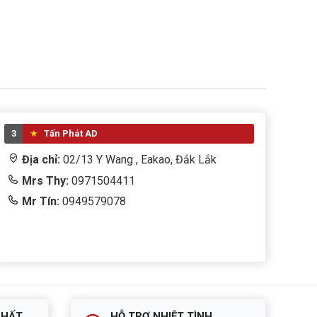
3
Tấn Phát AD
Địa chỉ:
02/13 Y Wang , Eakao, Đắk Lắk
Mrs Thy:
0971504411
Mr Tín:
0949579078
NHẤT
HỖ TRỢ NHIỆT TÌNH