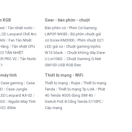
an RGB
Gear - bàn phím - chuột
led
Tản nhiệt nước
Bàn phím cơ
Phím Cơ Gaming
LCD Leopard Chill Arc
LAPOP WK85
Bộ phím chuột giả
 khí
Fan Tản Nhiệt
cơ Sorex KM3000
Phím chuột G21
 Hãng
Tản nhiệt CPU
LED giả cơ
Chuột gaming inphic
EO TẢN NHIỆT
W1S black
Chuột không dây Dare-
R PRO V2
Tản Nước
U Lm106G
Chuột Gaming G-Net
K1
GM103 USB RGB Đen
 máy tính
Thiết bị mạng - WiFi
Case gaming
Case
Thiết bị mạng
Ruijie
Thiết bị mạng
CD
Case Jungle
Tenda
Thiết bị mạng Tp-Link
Phát
 LED Leopard AX-02
4G Tenda 4G05 dùng SIM 4G
IGO
Nguồn Máy Tính
Switch PoE 8 Cổng Tenda S110PC
 EC 450w
Cáp mạng