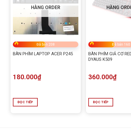
HÀNG ORDER
HÀNG ORD
Đã bán 208
Đã bán 160
BÀN PHÍM LAPTOP ACER P245
BÀN PHÍM GIẢ CƠ R
DYAUS K509
180.000
₫
360.000
₫
ĐỌC TIẾP
ĐỌC TIẾP