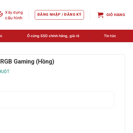
Xây dựng
ĐĂNG NHẬP / ĐĂNG KÝ
GIỎ HÀNG
cấu hình
ốc
Ổ cứng SSD chính hãng, giá rẻ
Tin tức
k RGB Gaming (Hồng)
CHUỘT