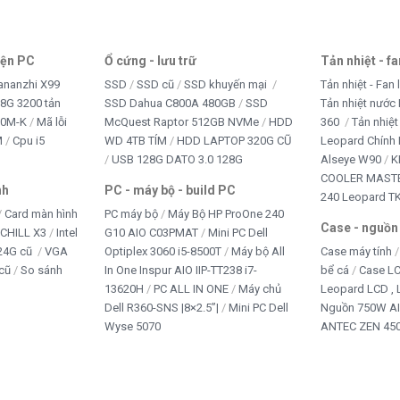
iện PC
Ổ cứng - lưu trữ
Tản nhiệt - f
ananzhi X99
SSD
SSD cũ
SSD khuyến mại
Tản nhiệt - Fan 
8G 3200 tản
SSD Dahua C800A 480GB
SSD
Tản nhiệt nước 
10M-K
Mã lỗi
McQuest Raptor 512GB NVMe
HDD
360
Tản nhiệt
M
Cpu i5
WD 4TB TÍM
HDD LAPTOP 320G CŨ
Leopard Chính
USB 128G DATO 3.0 128G
Alseye W90
K
COOLER MASTE
nh
PC - máy bộ - build PC
240 Leopard T
Card màn hình
PC máy bộ
Máy Bộ HP ProOne 240
Case - nguồn
iCHILL X3
Intel
G10 AIO C03PMAT
Mini PC Dell
24G cũ
VGA
Optiplex 3060 i5-8500T
Máy bộ All
Case máy tính
cũ
So sánh
In One Inspur AIO IIP-TT238 i7-
bể cá
Case L
13620H
PC ALL IN ONE
Máy chủ
Leopard LCD ,
Dell R360-SNS |8×2.5”|
Mini PC Dell
Nguồn 750W A
Wyse 5070
ANTEC ZEN 450