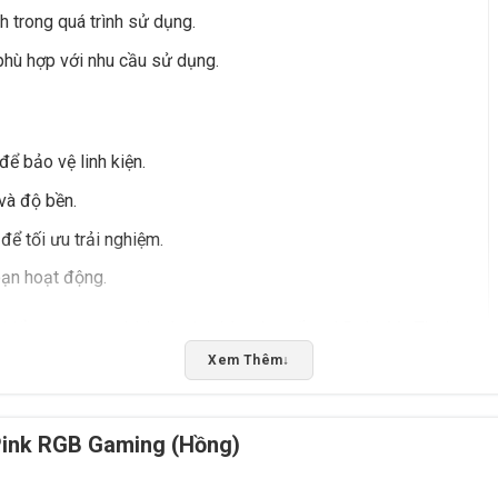
h trong quá trình sử dụng.
phù hợp với nhu cầu sử dụng.
ể bảo vệ linh kiện.
và độ bền.
để tối ưu trải nghiệm.
oạn hoạt động.
kiểm tra tương thích và giao hàng/tư vấn tại Buôn Ma Thuột,
Xem Thêm
↓
Rate this product
Pink RGB Gaming (Hồng)
Bấm 5 sao để ủng hộ shop