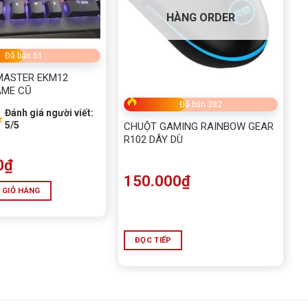
HÀNG ORDER
Đã bán 51
MASTER EKM12
AME CŨ
Đã bán 382
Đánh giá người viết:
★
5/5
CHUỘT GAMING RAINBOW GEAR
R102 DÂY DÙ
0
₫
150.000
₫
 GIỎ HÀNG
ĐỌC TIẾP