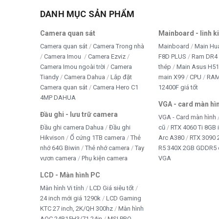
DANH MỤC SẢN PHẨM
Camera quan sát
Mainboard - linh k
Camera quan sát
Camera Trong nhà
Mainboard
Main Hu
Camera Imou
Camera Ezviz
F8D PLUS
Ram DR4 
Camera Imou ngoài trời
Camera
thép
Main Asus H5
Tiandy
Camera Dahua
Lắp đặt
main X99
CPU
RA
Camera quan sát
Camera Hero C1
12400F giá tốt
4MP DAHUA
VGA - card màn hì
Đầu ghi - lưu trữ camera
VGA - Card màn hình
Đầu ghi camera Dahua
Đầu ghi
cũ
RTX 4060 Ti 8GB 
Hikvison
Ổ cứng 1TB camera
Thẻ
Arc A380
RTX 3090 
nhớ 64G Biwin
Thẻ nhớ camera
Tay
R5 340X 2GB GDDR5 
vươn camera
Phụ kiện camera
VGA
LCD - Màn hình PC
Màn hình Vi tính
LCD Giá siêu tốt
24 inch mới giá 1290k
LCD Gaming
KTC 27 inch, 2K/QH 300hz
Màn hình
AOC 24B15H3/71 24in
MSI PRO