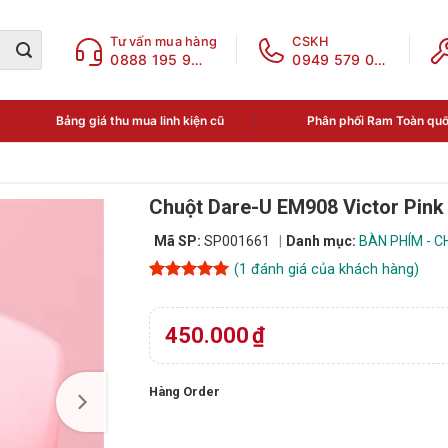
Tư vấn mua hàng
CSKH
0888 195 969
0949 579 078
Bảng giá thu mua linh kiện cũ
Phân phối Ram Toàn qu
Chuột Dare-U EM908 Victor Pin
Mã SP:
SP001661
Danh mục:
BÀN PHÍM - 
(
1
đánh giá của khách hàng)
5
1
trên 5
dựa trên
đánh giá
450.000
₫
Hàng Order