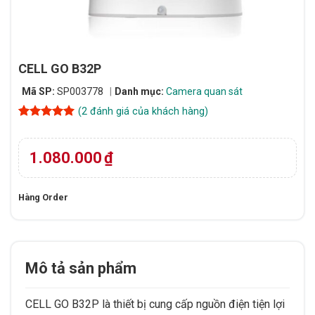
CELL GO B32P
Mã SP:
SP003778
Danh mục:
Camera quan sát
(
2
đánh giá của khách hàng)
5
2
trên 5
dựa trên
đánh giá
1.080.000
₫
Hàng Order
Mô tả sản phẩm
CELL GO B32P là thiết bị cung cấp nguồn điện tiện lợi