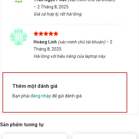
được hỗ trợ tận tình.
hạng
5
5
–
2 Tháng 8, 2025
sao
Giá cả hợp lý, rất hài lòng.
Rate this product
Bấm 5 sao để ủng hộ shop
Được xếp
Hoàng Linh
(xác minh chủ tài khoản)
–
2
hạng
5
5
Tháng 8, 2025
Thông số kỹ thuật
sao
Hài lòng với hiệu năng của laptop này.
Xuất xứ
Trung Quốc
Thêm một đánh giá
Bạn phải
đăng nhập
để gửi đánh giá.
Sản phẩm tương tự