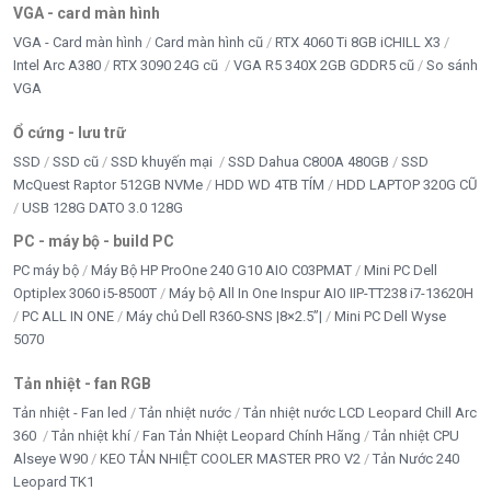
VGA - card màn hình
VGA - Card màn hình
Card màn hình cũ
RTX 4060 Ti 8GB iCHILL X3
Intel Arc A380
RTX 3090 24G cũ
VGA R5 340X 2GB GDDR5 cũ
So sánh
VGA
Ổ cứng - lưu trữ
SSD
SSD cũ
SSD khuyến mại
SSD Dahua C800A 480GB
SSD
McQuest Raptor 512GB NVMe
HDD WD 4TB TÍM
HDD LAPTOP 320G CŨ
USB 128G DATO 3.0 128G
PC - máy bộ - build PC
PC máy bộ
Máy Bộ HP ProOne 240 G10 AIO C03PMAT
Mini PC Dell
Optiplex 3060 i5-8500T
Máy bộ All In One Inspur AIO IIP-TT238 i7-13620H
PC ALL IN ONE
Máy chủ Dell R360-SNS |8×2.5”|
Mini PC Dell Wyse
5070
Tản nhiệt - fan RGB
Tản nhiệt - Fan led
Tản nhiệt nước
Tản nhiệt nước LCD Leopard Chill Arc
360
Tản nhiệt khí
Fan Tản Nhiệt Leopard Chính Hãng
Tản nhiệt CPU
Alseye W90
KEO TẢN NHIỆT COOLER MASTER PRO V2
Tản Nước 240
Leopard TK1