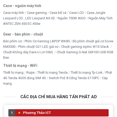
Case - nguồn máy tính
Case máy tính
Case gaming
Case bể cá
Case LCD
Case Jungle
Leopard LCD , LED Leopard AX-02
Nguồn 750W AIGO
Nguồn Máy Tính
ANTEC ZEN 450 EC 450w
Gear - bàn phím - chuột
Bàn phím cơ
Phím Cơ Gaming LAPOP WK85
Bộ phím chuột giả cơ Sorex
KM3000
Phím chuột G21 LED giả cơ
Chuột gaming inphic W1S black
Chuột không dây Dare-U Lm106G
Chuột Gaming G-Net GM103 USB RGB
Đen
Thiết bị mạng - WiFi
Thiết bị mạng
Ruijie
Thiết bị mạng Tenda
Thiết bị mạng Tp-Link
Phát
4G Tenda 4G05 dùng SIM 4G
Switch PoE 8 Cổng Tenda S110PC
Cáp
mạng
CÁC ĐỊA CHỈ MUA HÀNG TẤN PHÁT AD
1
Phương Thảo ICT