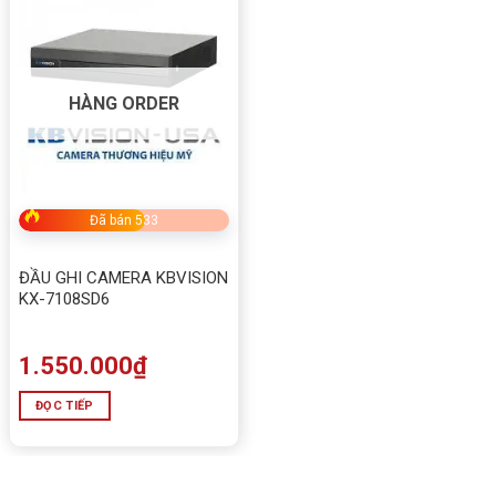
HÀNG ORDER
Đã bán 533
ĐẦU GHI CAMERA KBVISION
KX-7108SD6
1.550.000
₫
ĐỌC TIẾP