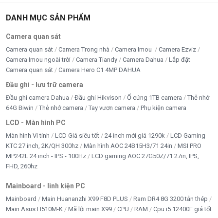
DANH MỤC SẢN PHẨM
Camera quan sát
Camera quan sát
Camera Trong nhà
Camera Imou
Camera Ezviz
Camera Imou ngoài trời
Camera Tiandy
Camera Dahua
Lắp đặt
Camera quan sát
Camera Hero C1 4MP DAHUA
Đầu ghi - lưu trữ camera
Đầu ghi camera Dahua
Đầu ghi Hikvison
Ổ cứng 1TB camera
Thẻ nhớ
64G Biwin
Thẻ nhớ camera
Tay vươn camera
Phụ kiện camera
LCD - Màn hình PC
Màn hình Vi tính
LCD Giá siêu tốt
24 inch mới giá 1290k
LCD Gaming
KTC 27 inch, 2K/QH 300hz
Màn hình AOC 24B15H3/71 24in
MSI PRO
MP242L 24 inch - IPS - 100Hz
LCD gaming AOC 27G50Z/71 27in, IPS,
FHD, 260hz
Mainboard - linh kiện PC
Mainboard
Main Huananzhi X99 F8D PLUS
Ram DR4 8G 3200 tản thép
Main Asus H510M-K
Mã lỗi main X99
CPU
RAM
Cpu i5 12400F giá tốt