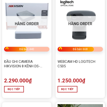
HÀNG ORDER
HÀNG ORDER
Đã bán 440
Đã bán 668
ĐẦU GHI CAMERA
WEBCAM HD LOGITECH
HIKVISION 8 KÊNH DS-
C505
7108HQHI-K1
2.290.000
₫
1.250.000
₫
ĐỌC TIẾP
ĐỌC TIẾP