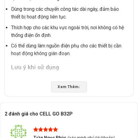
Dùng trong các chuyến công tác dài ngày, đảm bảo
thiết bị hoạt động liên tục.
Thích hợp cho các khu vực ngoài trời, nơi không có hệ
thống điện ổn định.
Có thể dùng làm nguồn điện phụ cho các thiết bị cần
hoạt động không gián đoạn.
Lưu ý khi sử dụng
Nên kiểm tra thông số kỹ thuật của thiết bị cần kết nối
trước khi sử dụng để đảm bảo tương thích. Tránh để
Xem Thêm
↓
thiết bị tiếp xúc với nước hoặc môi trường ẩm ướt. Khi
không sử dụng, nên cất giữ ở nơi khô ráo, thoáng mát.
2 đánh giá cho
CELL GO B32P
Tấn Phát AD sẵn sàng hỗ trợ tư vấn chọn đúng sản
phẩm, kiểm tra tương thích và cung cấp dịch vụ giao
hàng/tư vấn tại Buôn Ma Thuột, Đắk Lắk. Liên hệ để
Được xếp
Trần Ngọc Phúc
(xác minh chủ tài khoản)