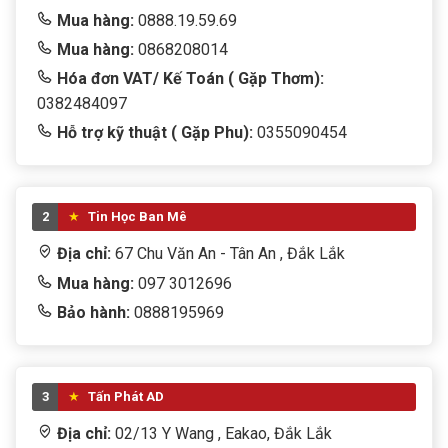
Mua hàng:
0888.19.59.69
Mua hàng:
0868208014
Hóa đơn VAT/ Kế Toán ( Gặp Thơm):
0382484097
Hỗ trợ kỹ thuật ( Gặp Phu):
0355090454
2
Tin Học Ban Mê
Địa chỉ:
67 Chu Văn An - Tân An , Đắk Lắk
Mua hàng:
097 3012696
Bảo hành:
0888195969
3
Tấn Phát AD
Địa chỉ:
02/13 Y Wang , Eakao, Đắk Lắk