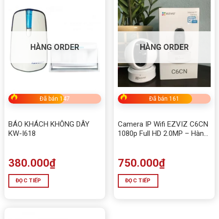
HÀNG ORDER
HÀNG ORDER
Đã bán 147
Đã bán 161
BÁO KHÁCH KHÔNG DÂY
Camera IP Wifi EZVIZ C6CN
KW-I618
1080p Full HD 2.0MP – Hàng
Chính Hãng
380.000
₫
750.000
₫
ĐỌC TIẾP
ĐỌC TIẾP