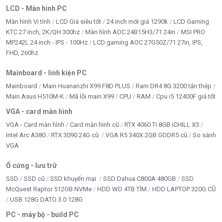
LCD - Màn hình PC
Màn hình Vi tính
LCD Giá siêu tốt
24 inch mới giá 1290k
LCD Gaming
KTC 27 inch, 2K/QH 300hz
Màn hình AOC 24B15H3/71 24in
MSI PRO
MP242L 24 inch - IPS - 100Hz
LCD gaming AOC 27G50Z/71 27in, IPS,
FHD, 260hz
Mainboard - linh kiện PC
Mainboard
Main Huananzhi X99 F8D PLUS
Ram DR4 8G 3200 tản thép
Main Asus H510M-K
Mã lỗi main X99
CPU
RAM
Cpu i5 12400F giá tốt
VGA - card màn hình
VGA - Card màn hình
Card màn hình cũ
RTX 4060 Ti 8GB iCHILL X3
Intel Arc A380
RTX 3090 24G cũ
VGA R5 340X 2GB GDDR5 cũ
So sánh
VGA
Ổ cứng - lưu trữ
SSD
SSD cũ
SSD khuyến mại
SSD Dahua C800A 480GB
SSD
McQuest Raptor 512GB NVMe
HDD WD 4TB TÍM
HDD LAPTOP 320G CŨ
USB 128G DATO 3.0 128G
PC - máy bộ - build PC