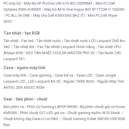
PC máy bộ
Máy Bộ HP ProOne 240 G10 AIO C03PMAT
Mini PC Dell
Optiplex 3060 i5-8500T
Máy bộ All In One Inspur AIO IIP-TT238 i7-13620H
PC ALL IN ONE
Máy chủ Dell R360-SNS |8×2.5”|
Mini PC Dell Wyse
5070
Tản nhiệt - fan RGB
Tản nhiệt - Fan led
Tản nhiệt nước
Tản nhiệt nước LCD Leopard Chill Arc
360
Tản nhiệt khí
Fan Tản Nhiệt Leopard Chính Hãng
Tản nhiệt CPU
Alseye W90
KEO TẢN NHIỆT COOLER MASTER PRO V2
Tản Nước 240
Leopard TK1
Case - nguồn máy tính
Case máy tính
Case gaming
Case bể cá
Case LCD
Case Jungle
Leopard LCD , LED Leopard AX-02
Nguồn 750W AIGO
Nguồn Máy Tính
ANTEC ZEN 450 EC 450w
Gear - bàn phím - chuột
Bàn phím cơ
Phím Cơ Gaming LAPOP WK85
Bộ phím chuột giả cơ Sorex
KM3000
Phím chuột G21 LED giả cơ
Chuột gaming inphic W1S black
Chuột không dây Dare-U Lm106G
Chuột Gaming G-Net GM103 USB RGB
Đen