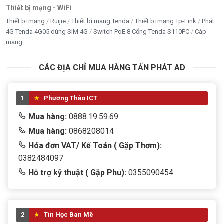
Thiết bị mạng - WiFi
Thiết bị mạng
Ruijie
Thiết bị mạng Tenda
Thiết bị mạng Tp-Link
Phát
4G Tenda 4G05 dùng SIM 4G
Switch PoE 8 Cổng Tenda S110PC
Cáp
mạng
CÁC ĐỊA CHỈ MUA HÀNG TẤN PHÁT AD
1
Phương Thảo ICT
Mua hàng:
0888.19.59.69
Mua hàng:
0868208014
Hóa đơn VAT/ Kế Toán ( Gặp Thơm):
0382484097
Hỗ trợ kỹ thuật ( Gặp Phu):
0355090454
2
Tin Học Ban Mê