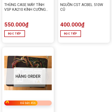
THÙNG CASE MÁY TÍNH
NGUỒN CST ACBEL 510W
VSP KA210 KÍNH CƯỜNG
CŨ
LỰC
550.000
₫
400.000
₫
ĐỌC TIẾP
ĐỌC TIẾP
HÀNG ORDER
Đã bán 456