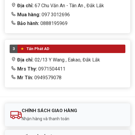
Địa chỉ:
67 Chu Văn An - Tân An , Đắk Lắk
Mua hàng:
097 3012696
Bảo hành:
0888195969
3
Tấn Phát AD
Địa chỉ:
02/13 Y Wang , Eakao, Đắk Lắk
Mrs Thy:
0971504411
Mr Tín:
0949579078
CHÍNH SÁCH GIAO HÀNG
Nhận hàng và thanh toán