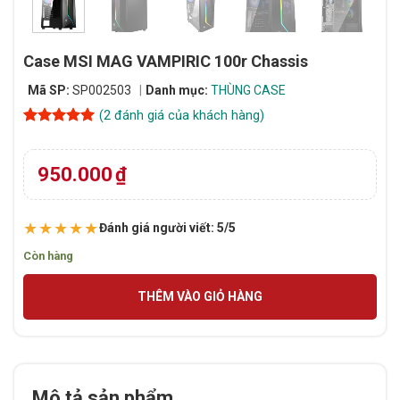
Case MSI MAG VAMPIRIC 100r Chassis
Mã SP:
SP002503
Danh mục:
THÙNG CASE
(
2
đánh giá của khách hàng)
5
2
trên 5
dựa trên
đánh giá
950.000
₫
★★★★★
Đánh giá người viết: 5/5
Còn hàng
THÊM VÀO GIỎ HÀNG
Mô tả sản phẩm