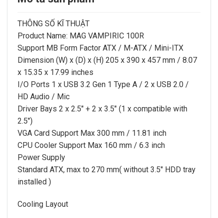
THÔNG SỐ KĨ THUẬT
Product Name: MAG VAMPIRIC 100R
Support MB Form Factor
ATX / M-ATX / Mini-ITX
Dimension (W) x (D) x (H)
205 x 390 x 457 mm / 8.07
x 15.35 x 17.99 inches
I/O Ports
1 x USB 3.2 Gen 1 Type A / 2 x USB 2.0 /
HD Audio / Mic
Driver Bays
2 x 2.5″ + 2 x 3.5″ (1 x compatible with
2.5″)
VGA Card Support
Max 300 mm / 11.81 inch
CPU Cooler Support
Max 160 mm / 6.3 inch
Power Supply
Standard ATX, max to 270 mm( without 3.5″ HDD tray
installed )
Cooling Layout