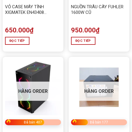
VỎ CASE MÁY TÍNH
NGUỒN TRÂU CÀY FUHLER
XIGMATEK EN43408
1600W CŨ
SCORPIO II
650.000
₫
950.000
₫
ĐỌC TIẾP
ĐỌC TIẾP
HÀNG ORDER
HÀNG ORDER
Đã bán 407
Đã bán 177