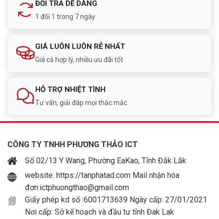
ĐỔI TRẢ DỄ DÀNG
1 đổi 1 trong 7 ngày
GIÁ LUÔN LUÔN RẺ NHẤT
Giá cả hợp lý, nhiều ưu đãi tốt
HỖ TRỢ NHIỆT TÌNH
Tư vấn, giải đáp mọi thắc mắc
CÔNG TY TNHH PHƯƠNG THẢO ICT
Số 02/13 Y Wang, Phường EaKao, Tỉnh Đắk Lắk
website: https://tanphatad.com Mail nhận hóa
đơn:ictphuongthao@gmail.com
Giấy phép kd số :6001713639 Ngày cấp: 27/01/2021
Nơi cấp: Sở kế hoạch và đầu tư tỉnh Đak Lak