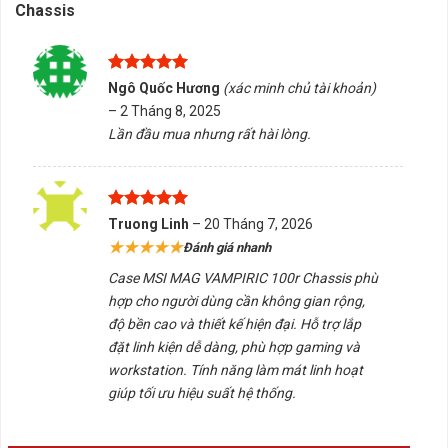
Chassis
Được xếp
Ngô Quốc Hương
(xác minh chủ tài khoản)
hạng
5
5
–
2 Tháng 8, 2025
sao
Lần đầu mua nhưng rất hài lòng.
Được xếp
Truong Linh
–
20 Tháng 7, 2026
hạng
5
5
★★★★★
Đánh giá nhanh
sao
Case MSI MAG VAMPIRIC 100r Chassis phù
hợp cho người dùng cần không gian rộng,
độ bền cao và thiết kế hiện đại. Hỗ trợ lắp
đặt linh kiện dễ dàng, phù hợp gaming và
workstation. Tính năng làm mát linh hoạt
giúp tối ưu hiệu suất hệ thống.