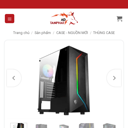
Skip
to
content
Trang chủ
/
Sản phẩm
/
CASE - NGUỒN MỚI
/
THÙNG CASE